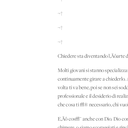
¬†
¬†
¬†
Chiedere sta diventando l‚Äôarte di
Molti giovani si stanno specializz
continuamente girare a chiederlo. A
volta ti va bene, poi se non sei sodd
professionale e il desiderio di rea
che cosa ti √® necessario, chi vuoi
E‚Äô cos√¨ anche con Dio. Dio con
chimere, o siamo scoraggiati e rinc