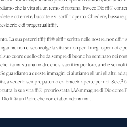
diamo che la vita sia un terno di fortuna. Invece Dio √® conten
dete e otterrete, bussate e vi sar√† aperto. Chiedere, bussare, 
desiderio e di progettualit√†.
o. La sua paternit√† √® gi√† scritta nelle nostre, non d√† s
 inganna, non ci sconvolge la vita se non per il meglio per noi e p
el suo cuore quello che da sempre di buono ha seminato nei nost
he li ama, su una madre che si sacrifica per loro, anche se m
 guardiamo a queste immagini ci aiutiamo gli uni gli altri ad apr
 vita, a vederlo sempre paterno e a braccia aperte per noi. Se 
 tutta la sua vita √® proprio stata l‚Äôimmagine di Dio come 
. Dio √® un Padre che non ci abbandona mai.