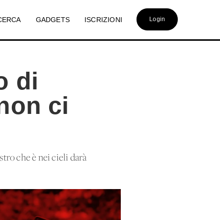
CERCA
GADGETS
ISCRIZIONI
Login
o di
non ci
stro che è nei cieli darà