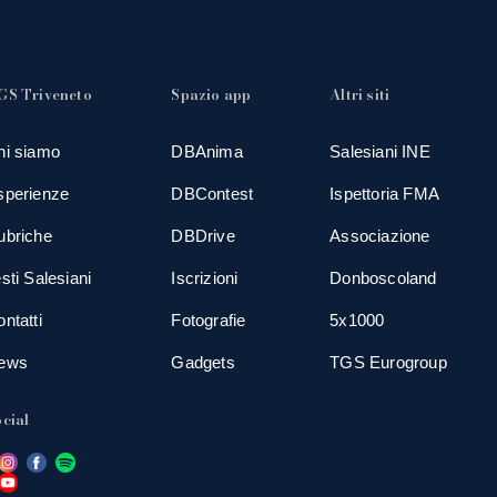
GS Triveneto
Spazio app
Altri siti
hi siamo
DBAnima
Salesiani INE
sperienze
DBContest
Ispettoria FMA
ubriche
DBDrive
Associazione
sti Salesiani
Iscrizioni
Donboscoland
ntatti
Fotografie
5x1000
ews
Gadgets
TGS Eurogroup
cial