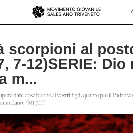
 scorpioni al post
7, 7-12)SERIE: Dio 
 m...
apete dare cose buone ai vostri figli, quanto più il Padre vo
domandano! (Mt 7,11)