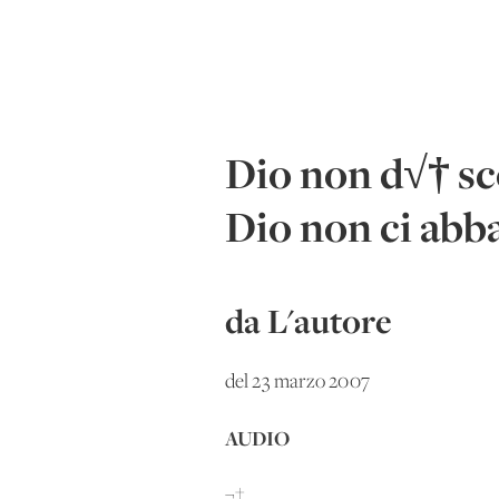
Dio non d√† sco
Dio non ci ab
da L'autore
del 23 marzo 2007
AUDIO
¬†