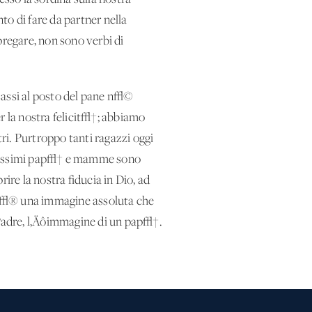
to di fare da partner nella
pregare, non sono verbi di
assi al posto del pane n√©
er la nostra felicit√†; abbiamo
ri. Purtroppo tanti ragazzi oggi
oltissimi pap√† e mamme sono
ire la nostra fiducia in Dio, ad
c‚Äô√® una immagine assoluta che
Padre, l‚Äôimmagine di un pap√†.