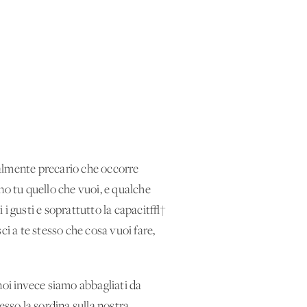
talmente precario che occorre
no tu quello che vuoi, e qualche
iti i gusti e soprattutto la capacit√†
i a te stesso che cosa vuoi fare,
oi invece siamo abbagliati da
esso la sordina sulla nostra