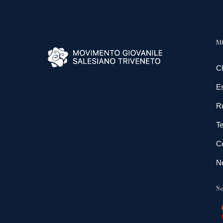
M
C
E
R
Te
Co
N
So