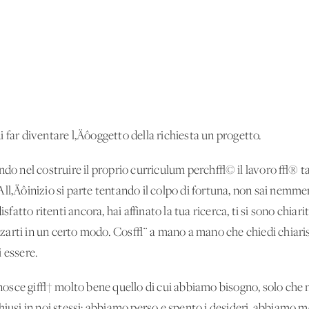
 far diventare l‚Äôoggetto della richiesta un progetto.
ando nel costruire il proprio curriculum perch√© il lavoro √® 
ll‚Äôinizio si parte tentando il colpo di fortuna, non sai nemme
isfatto ritenti ancora, hai affinato la tua ricerca, ti si sono chiar
lizzarti in un certo modo. Cos√¨ a mano a mano che chiedi chiarisc
 essere.
osce gi√† molto bene quello di cui abbiamo bisogno, solo che n
hiusi in noi stessi; abbiamo perso e spento i desideri, abbiamo m