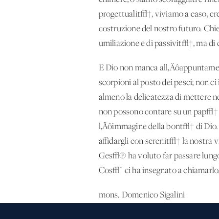
progettualit√†, viviamo a caso, cre
costruzione del nostro futuro. Chie
umiliazione e di passivit√†, ma di 
E Dio non manca all‚Äôappuntament
scorpioni al posto dei pesci; non ci
almeno la delicatezza di mettere n
non possono contare su un pap√† c
l‚Äôimmagine della bont√† di Dio. Se
affidargli con serenit√† la nostra
Ges√π ha voluto far passare lungo
Cos√¨ ci ha insegnato a chiamarlo
mons. Domenico Sigalini