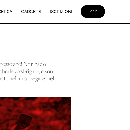
CERCA
GADGETS
ISCRIZIONI
Login
presso a te! Non bado
che devo sbrigare, e son
nato nel mio pregare, nel