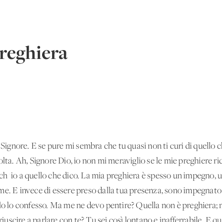
preghiera
 Signore. E se pure mi sembra che tu quasi non ti curi di quello ch
olta. Ah, Signore Dio, io non mi meraviglio se le mie preghiere r
h 'io a quello che dico. La mia preghiera è spesso un impegno, 
me. E invece di essere preso dalla tua presenza, sono impegnato 
 lo lo confesso. Ma me ne devo pentire? Quella non è preghiera; 
scire a parlare con te? Tu sei così lontano e inafferrabile. E q