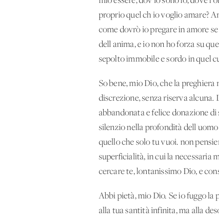
mio essere, dov'io sono io, dove l'
proprio quel ch'io voglio amare? Amo
come dovrò io pregare in amore se l
dell'anima, e io non ho forza su qu
sepolto immobile e sordo in quel cuo
So bene, mio Dio, che la preghiera 
discrezione, senza riserva alcuna. 
abbandonata e felice donazione di s
silenzio nella profondità dell'uomo 
quello che solo tu vuoi. non pensie
superficialità, in cui la necessari
cercare te, lontanissimo Dio, e con
Abbi pietà, mio Dio. Se io fuggo la 
alla tua santità infinita, ma alla 