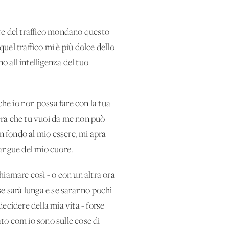
re del traffico mondano questo
quel traffico mi è più dolce dello
o all'intelligenza del tuo
he io non possa fare con la tua
iera che tu vuoi da me non può
 in fondo al mio essere, mi apra
 sangue del mio cuore.
hiamare così - o con un'altra ora
 se sarà lunga e se saranno pochi
ecidere della mia vita - forse
ato com'io sono sulle cose di