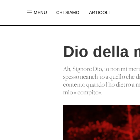
MENU
CHI SIAMO
ARTICOLI
Dio della 
Ah, Signore Dio, io non mi merav
spesso neanch 'io a quello che 
contento quando l'ho dietro a m
mio « compito».