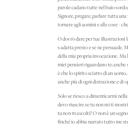
parole cadano tutte nel buio sordo;
Signore, pregare, parlare tutta una
tornare agli uomini e alle cose - c
O dovrò dare per tue illustrazioni
s'adatta presto e se ne persuade. Ma
della mia propria invocazione. Ma la 
miei pensieri riguardano te; anche s
è che lo spirito sciatto di un uomo,
anche più di ogni distrazione e di
Solo se riesco a dimenticarmi nella
devo riuscire se tu non mi ti mostri
tu non m'ascolti? O non è un segno c
finché io abbia narrato tutto me stes