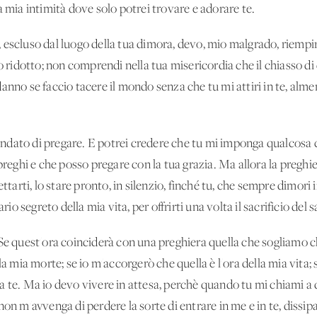
a mia intimità dove solo potrei trovare e adorare te.
 escluso dal luogo della tua dimora, devo, mio malgrado, riempi
o ridotto; non comprendi nella tua misericordia che il chiasso di 
nno se faccio tacere il mondo senza che tu mi attiri in te, almen
dato di pregare. E potrei credere che tu mi imponga qualcosa c
 preghi e che posso pregare con la tua grazia. Ma allora la pregh
ettarti, lo stare pronto, in silenzio, finché tu, che sempre dimori
ario segreto della mia vita, per offrirti una volta il sacrificio del
Se quest'ora coinciderà con una preghiera quella che sogliamo c
la mia morte; se io m'accorgerò che quella è l'ora della mia vita;
 te. Ma io devo vivere in attesa, perchè quando tu mi chiami a d
non m'avvenga di perdere la sorte di entrare in me e in te, dissip