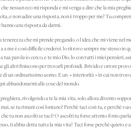
 che nessun'eco mi risponda e mi venga a dire che la mia preghi
 vita, e non udire una risposta, non è troppo per me? Tu compren
he hanno una risposta da darmi.
 la tenerezza che mi prende pregando, o l'idea che mi viene nel 
 a me è così difficile crederei. lo ritrovo sempre me stesso in q
tua parola io cerco, e te mio Dio. lo con tutti i miei pensieri, sarò
e gli altri finiscono per trovarli profondi. Brivido e orrore prov
 e di un ordinarissimo uomo. E un' « interiorità » in cui non tro
 ogni abbandonarmi alle cose del mondo.
 preghiera, rivolgendo a te la mia vita, solo allora divento sopp
 mai, se tu rimani così lontano? Perchè taci così tu, e perchè vuoi
he tu non ascolti se taci? O ascolti tu forse attento il mio parlar
so, ti abbia detta tutta la mia vita? Taci forse perchè quieto e at