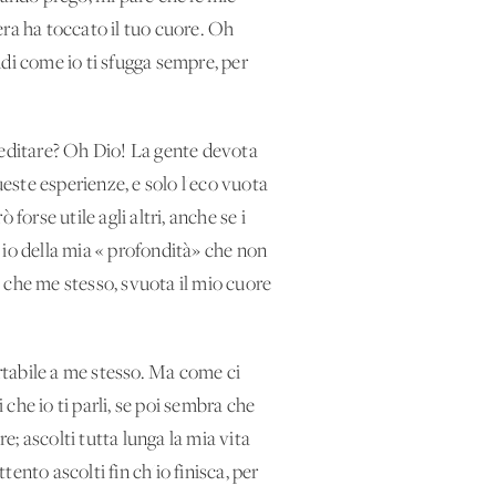
era ha toccato il tuo cuore. Oh
di come io ti sfugga sempre, per
meditare? Oh Dio! La gente devota
ueste esperienze, e solo l'eco vuota
 forse utile agli altri, anche se i
o io della mia « profondità» che non
vo che me stesso, svuota il mio cuore
ortabile a me stesso. Ma come ci
 che io ti parli, se poi sembra che
e; ascolti tutta lunga la mia vita
tento ascolti fin ch'io finisca, per