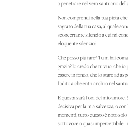
a penetrare nel vero santuario dell
Non comprendi nella tua pietà che,
sagrato della tua casa, al quale son
sconcertante silenzio a cui mi conda
eloquente silenzio?
Che posso più fare? Tu m'hai coman
grazia? lo credo che tu vuoi che io
essere in fondo, che lo stare ad asp
l'adito a che entri anch'io nel santu
E questa sarà l'ora del mio amore. 
decisiva per la mia salvezza, o con 
momenti, tutto questo è noto solo a
sottovoce o quasi impercettibile - 