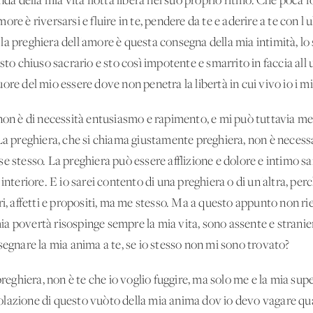
onda della mia vita fiotta libera nel suo proprio ritmo. Che poca 
re è riversarsi e fluire in te, pendere da te e aderire a te con l
a preghiera dell'amore è questa consegna della mia intimità, lo 
esto chiuso sacrario e sto così impotente e smarrito in faccia all
re del mio essere dove non penetra la libertà in cui vivo io i mi
non è di necessità entusiasmo e rapimento, e mi può tuttavia met
La preghiera, che si chiama giustamente preghiera, non è necessa
e stesso. La preghiera può essere afflizione e dolore e intimo s
interiore. E io sarei contento di una preghiera o di un'altra, pe
ri, affetti e propositi, ma me stesso. Ma a questo appunto non rie
a mia povertà risospinge sempre la mia vita, sono assente e stran
segnare la mia anima a te, se io stesso non mi sono trovato?
preghiera, non è te che io voglio fuggire, ma solo me e la mia sup
desolazione di questo vuòto della mia anima dov'io devo vagare q