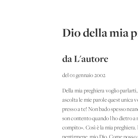
Dio della mia 
da L'autore
del 01 gennaio 2002
Della mia preghiera voglio parlarti,
ascolta le mie parole quest'unica v
presso a te! Non bado spesso neanc
son contento quando l'ho dietro a 
compito». Così è la mia preghiera.
pentirmene, mio Dio. Come posso riu