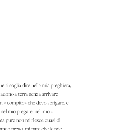
e ti soglia dire nella mia preghiera,
icadono a terra senza arrivare
un « compito» che devo sbrigare, e
nel mio pregare, nel mio «
ma pure non mi riesce quasi di
uando prego, mi pare che le mie