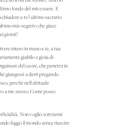
forza ho io su me stesso! Amo io
'ultimo fondo del mio essere. E
schiudere a te l'ultimo sacrario
'ultimo mio segreto che giace
ei giorni?
tere intero in mano a te, a tua
riamente giubilo e gioia di
anguinare del cuore, che penetra in
rché giungessi a darti pregando
sco, perchè nell'abituale
iero a me stesso. Come posso
erficialità. Non voglio sottrarmi
uando fuggo il mondo senza riuscire