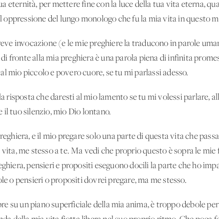
tua eternità, per mettere fine con la luce della tua vita eterna, qu
all'oppressione del lungo monologo che fu la mia vita in questo
breve invocazione (e le mie preghiere la traducono in parole uman
o di fronte alla mia preghiera è una parola piena di infinita prome
l mio piccolo e povero cuore, se tu mi parlassi adesso.
la risposta che daresti al mio lamento se tu mi volessi parlare, a
il tuo silenzio, mio Dio lontano.
reghiera, e il mio pregare solo una parte di questa vita che passa 
 vita, me stesso a te. Ma vedi che proprio questo è sopra le mie
eghiera, pensieri e propositi eseguono docili la parte che ho im
ole o pensieri o propositi dovrei pregare, ma me stesso.
 su un piano superficiale della mia anima, è troppo debole per s