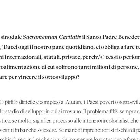
tsinodale
Sacramentum Caritatis
il Santo Padre Benedet
'Dacci oggi il nostro pane quotidiano, ci obbliga a fare tut
oni internazionali, statali, private, perch√© cessi o per
toalimentazione di cui soffrono tanti milioni di persone, 
re per vincere il sottosviluppo?
pi√π difficile e complessa. Aiutare i 'Paesi poveri o sottosvilu
lo stadio di sviluppo in cui si trovano. Il problema √® sempre c
stica, se molto, significa processo alle intenzioni colonialistiche.
nvestiti in banche svizzere. Se mando imprenditori si rischia di 
ischia di sentir dire che si vuole mantenere lo status quo e fare 