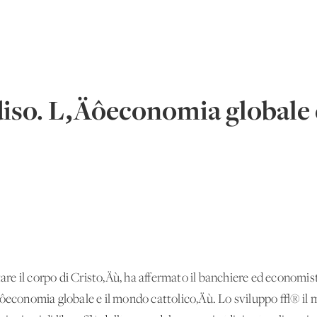
iso. L‚Äôeconomia globale 
e il corpo di Cristo‚Äù, ha affermato il banchiere ed economis
Äôeconomia globale e il mondo cattolico‚Äù. Lo sviluppo √® il mi