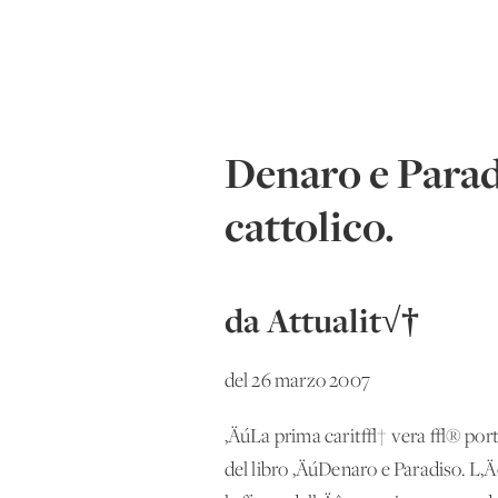
Denaro e Parad
cattolico.
da Attualit√†
del 26 marzo 2007
‚ÄúLa prima carit√† vera √® portar
del libro ‚ÄúDenaro e Paradiso. L‚