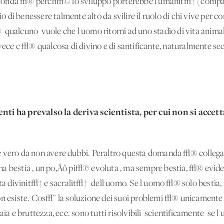
conda √® perch√© lo sviluppo porterebbe l'umanit√† (compat
di benessere talmente alto da svilire il ruolo di chi vive per co
'qualcuno' vuole che l'uomo ritorni ad uno stadio di vita anima
invece c'√® qualcosa di divino e di santificante, naturalmente s
nti ha prevalso la deriva scientista, per cui non si accetta
e vero da non avere dubbi. Peraltro questa domanda √® collegab
na bestia , un po‚Äô pi√π evoluta , ma sempre bestia, √® evide
nta divinit√† e sacralit√†' dell'uomo. Se l'uomo √® solo bestia,
on esiste. Cos√¨ la soluzione dei suoi problemi √® unicamente ri
aia e bruttezza, ecc. sono tutti risolvibili 'scientificamente' se 