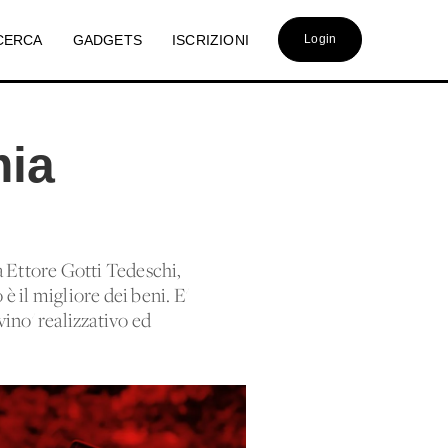
CERCA
GADGETS
ISCRIZIONI
Login
mia
a Ettore Gotti Tedeschi,
è il migliore dei beni. E'
vino' realizzativo ed