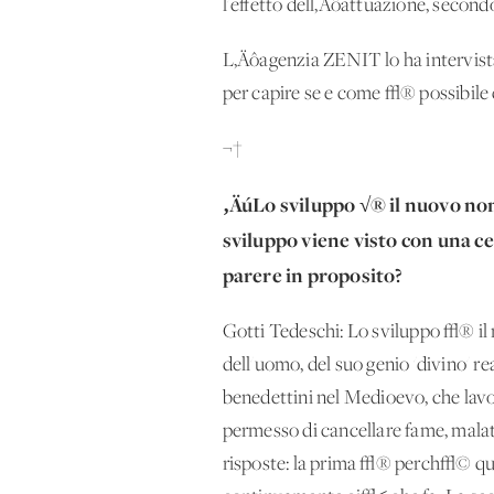
l'effetto dell‚Äôattuazione, secondo
L‚Äôagenzia ZENIT lo ha intervista
per capire se e come √® possibile c
¬†
‚ÄúLo sviluppo √® il nuovo nom
sviluppo viene visto con una cer
parere in proposito?
Gotti Tedeschi: Lo sviluppo √® il mi
dell'uomo, del suo genio 'divino' r
benedettini nel Medioevo, che lavo
permesso di cancellare fame, mala
risposte: la prima √® perch√© ques