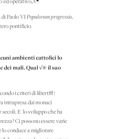
ivo ed operativo‚Ä¶
 di Paolo VI
Populorum progressio
,
ero pontificio.
cuni ambienti cattolici lo
e dei mali. Qual √® il suo
condo i criteri di libert√†
era intrapresa dai monaci
ecoli. E' lo sviluppo che ha
rezza? Ci possono essere varie
 lo conduce a migliorare