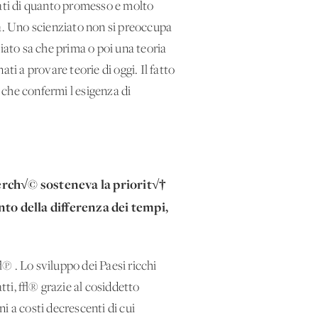
tati di quanto promesso e molto
za. Uno scienziato non si preoccupa
ato sa che prima o poi una teoria
ati a provare teorie di oggi. Il fatto
 che confermi l'esigenza di
erch√© sosteneva la priorit√†
to della differenza dei tempi,
 . Lo sviluppo dei Paesi ricchi
tti, √® grazie al cosiddetto
i a costi decrescenti di cui