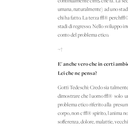
continuamente ci√≤ che fa. La se
umana, naturalmente) ad uno stadio 
chi ha fatto. La terza √® perch√© 
stadi di regresso. Nello sviluppo 
conto del problema etico.
¬†
E' anche vero che in certi ambie
Lei che ne pensa?
Gotti Tedeschi: Credo sia talment
dimostrare che l'uomo √® 'solo' u
problema etico riferito alla 'presu
corpo, non c'√® spirito, l'anima n
sofferenza, dolore, malattie, vecchi