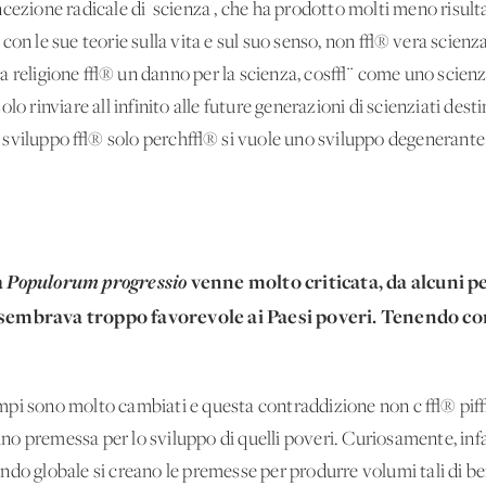
ncezione radicale di 'scienza', che ha prodotto molti meno risul
 con le sue teorie sulla vita e sul suo senso, non √® vera scien
a religione √® un danno per la scienza, cos√¨ come uno scienzi
o rinviare all'infinito alle future generazioni di scienziati destin
allo sviluppo √® solo perch√® si vuole uno sviluppo degenerante
a
Populorum
progressio
venne molto criticata, da alcuni p
© sembrava troppo favorevole ai Paesi poveri. Tenendo con
mpi sono molto cambiati e questa contraddizione non c'√® pi√π
o premessa per lo sviluppo di quelli poveri. Curiosamente, infa
do globale si creano le premesse per produrre volumi tali di ben