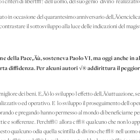
 i criteri di libert√† dell'uomo, del suo genio 'divino' realizzat
to in occasione del quarantesimo anniversario dell‚Äôenciclica
ontrastare il sottosviluppo alla luce delle indicazioni del magist
e della Pace‚Äù, sosteneva Paolo VI, ma oggi anche in al
ta diffidenza. Per alcuni autori √® addirittura il peggior
gliore dei beni. E‚Äô lo sviluppo l'effetto dell‚Äôattuazione, se
ealizzativo ed operativo. E' lo sviluppo il proseguimento dell'op
rando e pregando hanno permesso al mondo di beneficiarne per s
ttie e sofferenze. Perch√© allora c'√® qualcuno che non lo app
to qualcuno odia quella scintilla di divino che √® nell'uomo e