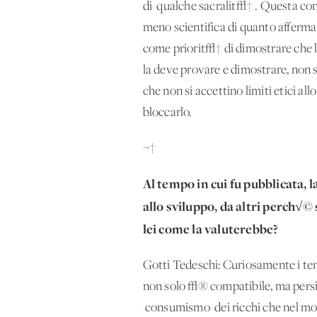
di 'qualche sacralit√†'. Questa co
meno scientifica di quanto afferma
come priorit√† di dimostrare che l
la deve provare e dimostrare, non sol
che non si accettino limiti etici 
bloccarlo.
¬†
Al tempo in cui fu pubblicata, l
allo sviluppo, da altri perch√
lei come la valuterebbe?
Gotti Tedeschi: Curiosamente i te
non solo √® compatibile, ma persin
'consumismo' dei ricchi che nel mon