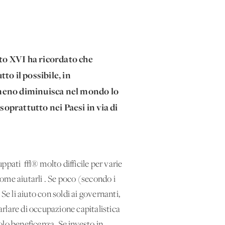
to XVI ha ricordato che
to il possibile, in
lomeno diminuisca nel mondo lo
soprattutto nei Paesi in via di
ppati' √® molto difficile per varie
ome aiutarli . Se poco (secondo i
 Se li aiuto con soldi ai governanti,
parlare di occupazione capitalistica
solo beneficenza. Se investo in