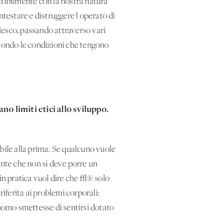
ibilmente con la nostra natura
ntestare e distruggere l'operato di
lesco, passando attraverso vari
econdo le condizioni che tengono
no limiti etici allo sviluppo.
ile alla prima. Se qualcuno vuole
nte che non si deve porre un
 in pratica vuol dire che √® solo
ferita ai problemi corporali:
l'uomo smettesse di sentirsi dotato