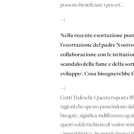
possono beneficiare i poveri...
¬†
Nella recente esortazione pos
l'esortazione del padre Nostro, 
collaborazione con le istituzi
scandalo della fame e della sot
sviluppo'. Cosa bisognerebbe fa
¬†
Gotti Tedeschi: Questa risposta √® 
ragioni che spesso prescindono dal
bisogni), significa indifferenza egoi
questi soldi rischiano di venire rei
- imperialistica. Se mando beni si r