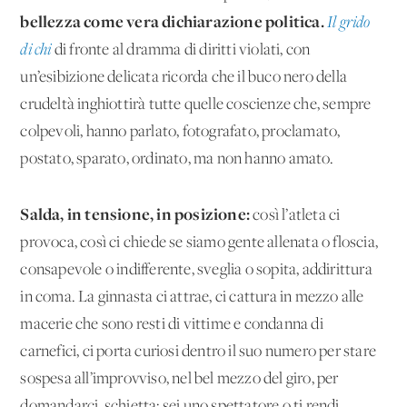
bellezza come vera dichiarazione politica.
Il grido
di chi
di fronte al dramma di diritti violati, con
un’esibizione delicata ricorda che il buco nero della
crudeltà inghiottirà tutte quelle coscienze che, sempre
colpevoli, hanno parlato, fotografato, proclamato,
postato, sparato, ordinato, ma non hanno amato.
Salda, in tensione, in posizione:
così l’atleta ci
provoca, così ci chiede se siamo gente allenata o floscia,
consapevole o indifferente, sveglia o sopita, addirittura
in coma. La ginnasta ci attrae, ci cattura in mezzo alle
macerie che sono resti di vittime e condanna di
carnefici, ci porta curiosi dentro il suo numero per stare
sospesa all’improvviso, nel bel mezzo del giro, per
domandarci, schietta: sei uno spettatore o ti rendi