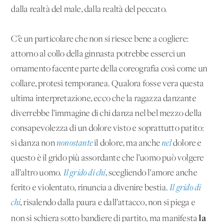
dalla realtà del male, dalla realtà del peccato.
C’è un particolare che non si riesce bene a cogliere:
attorno al collo della ginnasta potrebbe esserci un
ornamento facente parte della coreografia così come un
collare, protesi temporanea. Qualora fosse vera questa
ultima interpretazione, ecco che la ragazza danzante
diverrebbe l’immagine di chi danza nel bel mezzo della
consapevolezza di un dolore visto e soprattutto patito:
si danza non
nonostante
il dolore, ma anche
nel
dolore e
questo è il grido più assordante che l’uomo può volgere
all’altro uomo.
Il grido di chi
, scegliendo l’amore anche
ferito e violentato, rinuncia a divenire bestia.
Il grido di
chi
, risalendo dalla paura e dall’attacco, non si piega e
la
non si schiera sotto bandiere di partito, ma manifesta