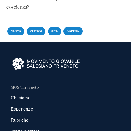
coscienza?
danza
cratere
arte
banksy
MGS Triveneto
Chi siamo
Esperienze
Rubriche