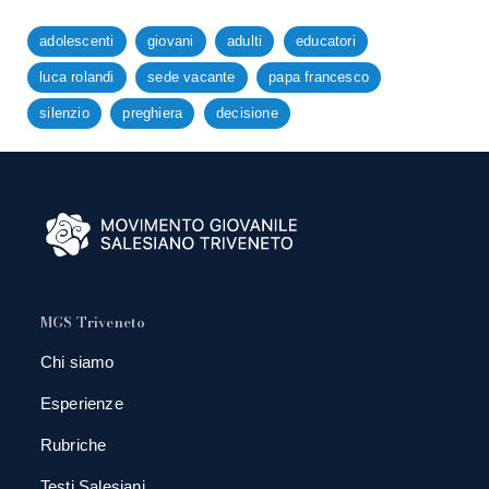
adolescenti
giovani
adulti
educatori
luca rolandi
sede vacante
papa francesco
silenzio
preghiera
decisione
MGS Triveneto
Chi siamo
Esperienze
Rubriche
Testi Salesiani