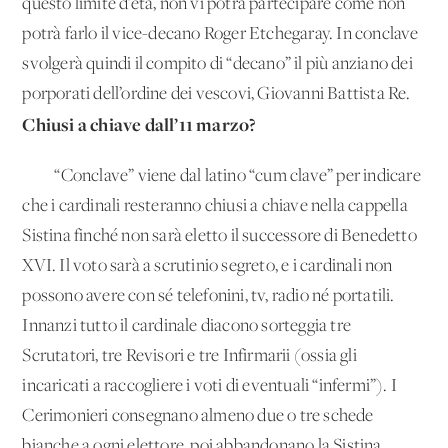
questo limite d’età, non vi potrà partecipare come non
potrà farlo il vice-decano Roger Etchegaray. In conclave
svolgerà quindi il compito di “decano” il più anziano dei
porporati dell’ordine dei vescovi, Giovanni Battista Re.
Chiusi a chiave dall’11 marzo?
“Conclave” viene dal latino “cum clave” per indicare
che i cardinali resteranno chiusi a chiave nella cappella
Sistina finché non sarà eletto il successore di Benedetto
XVI. Il voto sarà a scrutinio segreto, e i cardinali non
possono avere con sé telefonini, tv, radio né portatili.
Innanzi tutto il cardinale diacono sorteggia tre
Scrutatori, tre Revisori e tre Infirmarii (ossia gli
incaricati a raccogliere i voti di eventuali “infermi”). I
Cerimonieri consegnano almeno due o tre schede
bianche a ogni elettore, poi abbandonano la Sistina.