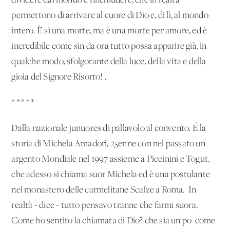
dividere dal mondo e rinchiudere, che in realtà
permettono di arrivare al cuore di Dio e, di lì, al mondo
intero. È sì una morte, ma è una morte per amore, ed è
incredibile come sin da ora tutto possa apparire già, in
qualche modo, sfolgorante della luce, della vita e della
gioia del Signore Risorto!'.
* * * * *
Dalla nazionale junuores di pallavolo al convento. É la
storia di Michela Amadori, 25enne con nel passato un
argento Mondiale nel 1997 assieme a Piccinini e Togut,
che adesso si chiama suor Michela ed è una postulante
nel monastero delle carmelitane Scalze a Roma. 'In
realtà - dice - tutto pensavo tranne che farmi suora.
Come ho sentito la chiamata di Dio? che sia un po' come