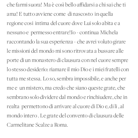
che farmi suora! Ma è così bello affidarsi a chi sai che ti
ama! E tutto avviene come 'di nascosto' in quella
regione cosi' intima del cuore dove Lui solo abita e a
nessuno e' permesso entrare!Io - continua Michela
raccontando la sua esperienza - che avrei voluto girare
le missioni del mondo mi sono ritrovata a bussare alle
porte di un monastero di clausura con nel cuore sempre
lo stesso desiderio: riamare il mio Dio e i miei fratelli con
tutta me stessa. Lo so, sembra impossibile, e anche per
me e' un mistero, ma credo che siano queste grate, che
sembrano solo dividere dal mondo e rinchiudere, che in
realta' permettono di arrivare al cuore di Dio e, di li', al
mondo intero'. Le grate del convento di clausura delle
Carmelitane Scalze a Roma.