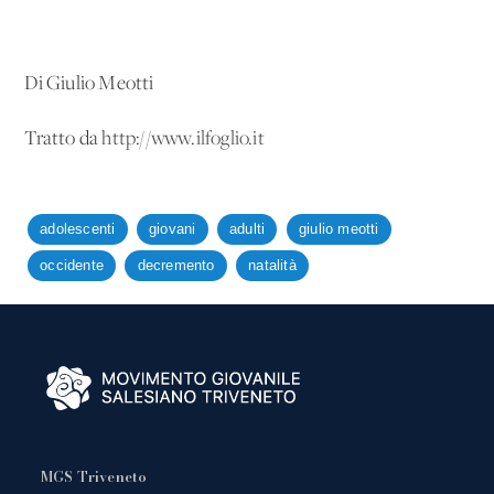
Di Giulio Meotti
Tratto da
http://www.ilfoglio.it
adolescenti
giovani
adulti
giulio meotti
occidente
decremento
natalità
MGS Triveneto