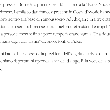
ei pressi di Bouaké, la principale città in mano alla “Forze Nuov
unitense. I 4mila soldati francesi presenti in Costa d’Avorio hanno 
 loro rientro alla base di Yamoussokro. Ad Abidjan e in altre città
oni dell’esercito francese e le abitazione dei residenti europei. 
la persone, mentre fino a poco tempo fa erano 25mila. Una ridu
iana degli ultimi anni” dicono le fonti di Fides.
 Paolo II nel corso della preghiera dell’Angelus ha rivolto un a
e siano rispettati, si riprenda la via del dialogo. E' la voce della
.)