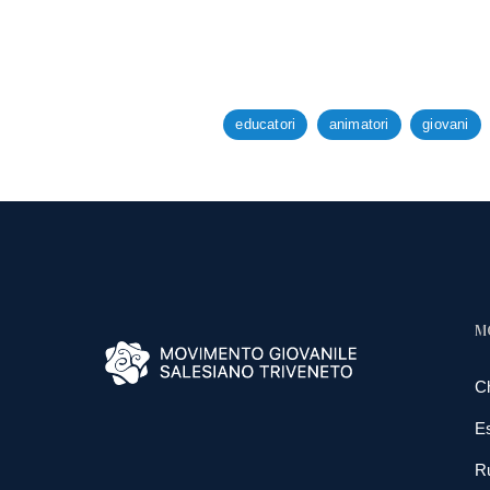
educatori
animatori
giovani
M
C
E
R