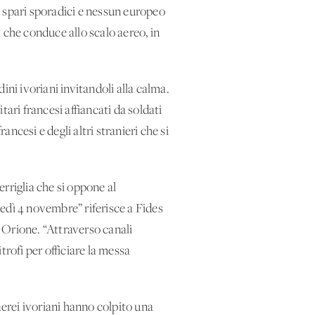
o spari sporadici e nessun europeo
a che conduce allo scalo aereo, in
ini ivoriani invitandoli alla calma.
tari francesi affiancati da soldati
ancesi e degli altri stranieri che si
rriglia che si oppone al
edì 4 novembre” riferisce a Fides
 Orione. “Attraverso canali
rofi per officiare la messa
erei ivoriani hanno colpito una