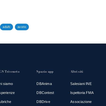
adulti
avorio
GS Triveneto
Spazio app
Altri siti
hi siamo
DBAnima
Salesiani INE
sperienze
DBContest
Ispettoria FMA
ubriche
DBDrive
Associazione