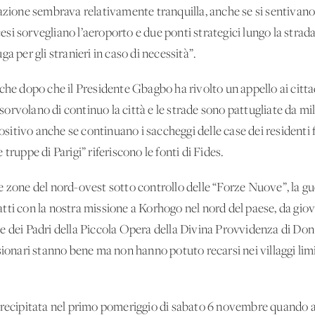
uazione sembrava relativamente tranquilla, anche se si sentivan
ncesi sorvegliano l’aeroporto e due ponti strategici lungo la strad
a per gli stranieri in caso di necessità”.
che dopo che il Presidente Gbagbo ha rivolto un appello ai cittad
 sorvolano di continuo la città e le strade sono pattugliate da mili
ositivo anche se continuano i saccheggi delle case dei residenti fr
truppe di Parigi” riferiscono le fonti di Fides.
 zone del nord-ovest sotto controllo delle “Forze Nuove”, la gue
tti con la nostra missione a Korhogo nel nord del paese, da giov
e dei Padri della Piccola Opera della Divina Provvidenza di Don
sionari stanno bene ma non hanno potuto recarsi nei villaggi limit
precipitata nel primo pomeriggio di sabato 6 novembre quando a