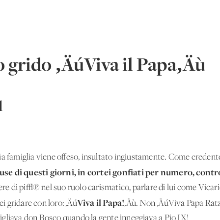
grido ‚ÄúViva il Papa‚Äù
l
ia famiglia viene offeso, insultato ingiustamente. Come credente
se di questi giorni, in cortei gonfiati per numero, contro
cere di pi√π nel suo ruolo carismatico, parlare di lui come Vicar
Viva il Papa!
 gridare con loro: ‚Äú
‚Äù. Non ‚ÄúViva Papa Rat
igliava don Bosco quando la gente inneggiava a Pio IX!