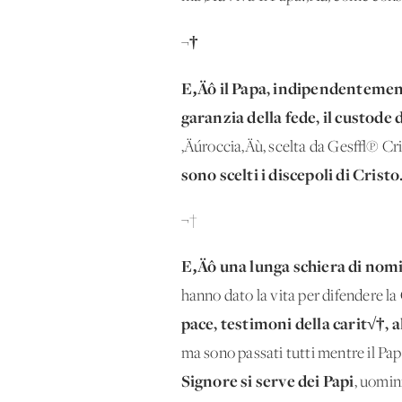
¬†
E‚Äô il Papa, indipendentemente
garanzia della fede, il custode
‚Äúroccia‚Äù, scelta da Ges√π C
sono scelti i discepoli di Crist
¬†
E‚Äô una lunga schiera di nomi
hanno dato la vita per difendere la 
pace, testimoni della carit√†, a
ma sono passati tutti mentre il Pa
Signore si serve dei Papi
, uomin