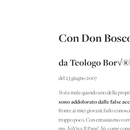
Con Don Bosco 
da Teologo Bor√®
del 23 giugno 2007
Si sta male quando uno della propr
sono addolorato dalle false accu
fronte ai miei giovani, farlo conos
troppo poco. Con entusiasmo vorrei
ma ‚ÄúViva Il Papa!‚Äù, come cons