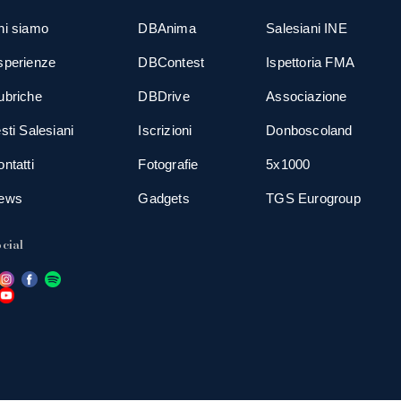
hi siamo
DBAnima
Salesiani INE
sperienze
DBContest
Ispettoria FMA
ubriche
DBDrive
Associazione
sti Salesiani
Iscrizioni
Donboscoland
ntatti
Fotografie
5x1000
ews
Gadgets
TGS Eurogroup
cial