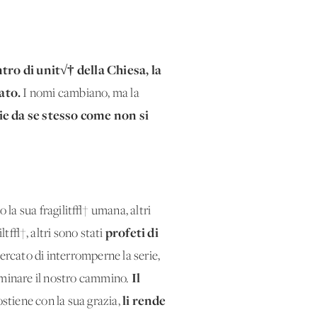
ro di unit√† della Chiesa, la
ato.
I nomi cambiano, ma la
ie da se stesso come non si
la sua fragilit√† umana, altri
profeti di
ilt√†, altri sono stati
ercato di interromperne la serie,
Il
luminare il nostro cammino.
li rende
ostiene con la sua grazia,