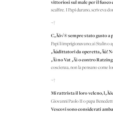
vittoriosi sul male per il fuoco
scalfire. I Papi durano, scriveva don
¬†
C‚Äô√® sempre stato gusto a pa
Papi li imprigionavano; ai Stalin o 
‚Äúdittatori da operetta‚Äù! No
‚Äì no Vat ‚Äì o contro Ratzin
coscienza, non la pensano come lo
¬†
Mi rattrista il loro veleno, l‚Ä
Giovanni Paolo II o papa Benedet
Vescovi sono considerati ambas