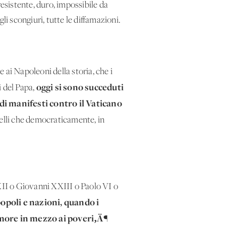
resistente, duro, impossibile da
gli scongiuri, tutte le diffamazioni.
 ai Napoleoni della storia, che i
oggi si sono succeduti
i del Papa,
 di manifesti contro il Vaticano
uelli che democraticamente, in
 XII o Giovanni XXIII o Paolo VI o
opoli e nazioni, quando i
amore in mezzo ai poveri‚Ä¶