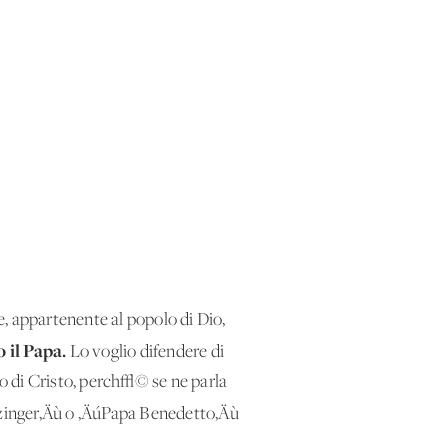
, appartenente al popolo di Dio,
 il Papa.
Lo voglio difendere di
io di Cristo, perch√© se ne parla
zinger‚Äù o ‚ÄúPapa Benedetto‚Äù