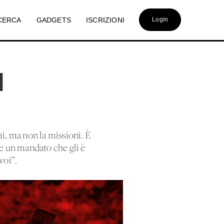
CERCA
GADGETS
ISCRIZIONI
Login
l
mi, ma non la missioni. È
ue un mandato che gli è
voi”.