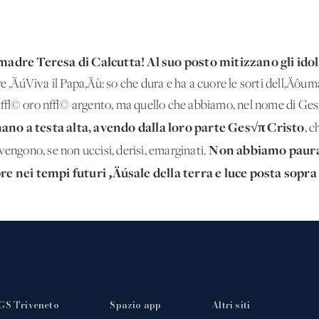
dre Teresa di Calcutta! Al suo posto mitizzano gli idoli 
e ‚ÄúViva il Papa‚Äù: so che dura e ha a cuore le sorti dell‚Äôuma
 n√© oro n√© argento, ma quello che abbiamo, nel nome di Ges√π
ano a testa alta, avendo dalla loro parte Ges√π Cristo
, 
Non abbiamo paura: 
vengono, se non uccisi, derisi, emarginati.
nei tempi futuri ‚Äúsale della terra e luce posta sopra i
GS Triveneto
Spazio app
Altri siti