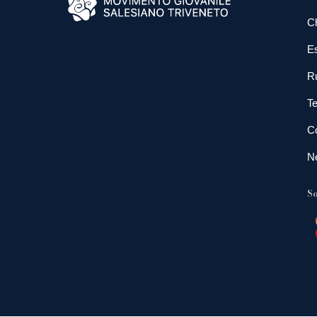
C
E
R
Te
Co
N
So