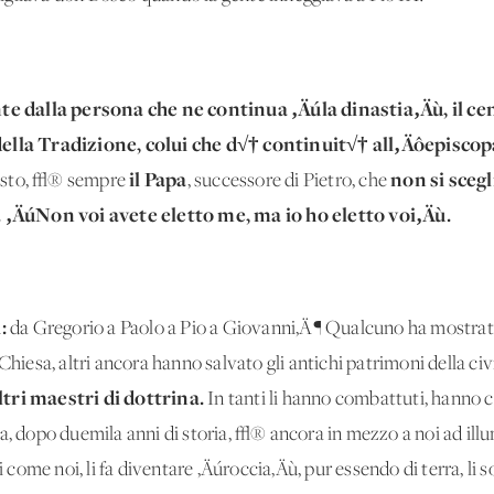
 dalla persona che ne continua ‚Äúla dinastia‚Äù, il cent
 della Tradizione, colui che d√† continuit√† all‚Äôepiscop
il Papa
non si scegl
risto, √® sempre
, successore di Pietro, che
o. ‚ÄúNon voi avete eletto me, ma io ho eletto voi‚Äù.
:
da Gregorio a Paolo a Pio a Giovanni‚Ä¶ Qualcuno ha mostrato 
Chiesa, altri ancora hanno salvato gli antichi patrimoni della civ
ltri maestri di dottrina.
In tanti li hanno combattuti, hanno c
pa, dopo duemila anni di storia, √® ancora in mezzo a noi ad il
i come noi, li fa diventare ‚Äúroccia‚Äù, pur essendo di terra, li s