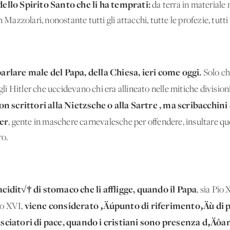
 dello Spirito Santo che li ha temprati:
da terra in materiale 
 Mazzolari, nonostante tutti gli attacchi, tutte le profezie, tutti 
rlare male del Papa, della Chiesa, ieri come oggi.
Solo che
agli Hitler che uccidevano chi era allineato nelle mitiche division
n scrittori alla Nietzsche o alla Sartre , ma scribacchini
ger
, gente in maschere carnevalesche per offendere, insultare q
ro.
ôacidit√† di stomaco che li affligge, quando il Papa
, sia Pio
viene considerato ‚Äúpunto di riferimento‚Äù di p
to XVI,
ciatori di pace, quando i cristiani sono presenza d‚Äô