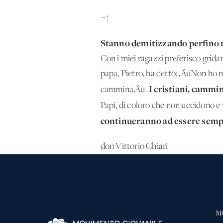
¬†
Stanno demitizzando perfino ma
Con i miei ragazzi preferisco gridar
papa, Pietro, ha detto: ‚ÄúNon ho
I cristiani, cammin
cammina‚Äù.
Papi, di coloro che non uccidono e 
continueranno ad essere sempre 
don Vittorio Chiari
M