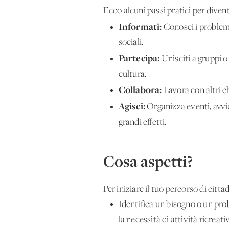
Ecco alcuni passi pratici per divent
Informati:
Conosci i problemi 
sociali.
Partecipa:
Unisciti a gruppi o
cultura.
Collabora:
Lavora con altri c
Agisci:
Organizza eventi, avvi
grandi effetti.
Cosa aspetti?
Per iniziare il tuo percorso di citt
Identifica un bisogno o un prob
la necessità di attività ricreati