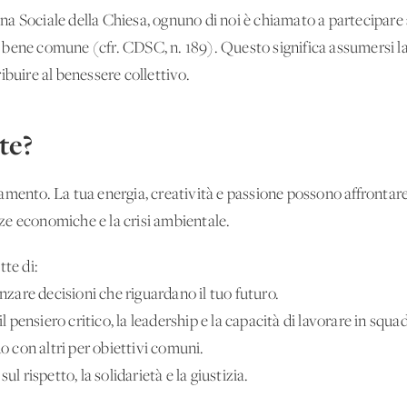
a Sociale della Chiesa, ognuno di noi è chiamato a partecipare a
bene comune (cfr. CDSC, n. 189). Questo significa assumersi la 
ibuire al benessere collettivo.
te?
mento. La tua energia, creatività e passione possono affrontare
anze economiche e la crisi ambientale.
te di:
enzare decisioni che riguardano il tuo futuro.
ensiero critico, la leadership e la capacità di lavorare in squad
do con altri per obiettivi comuni.
l rispetto, la solidarietà e la giustizia.