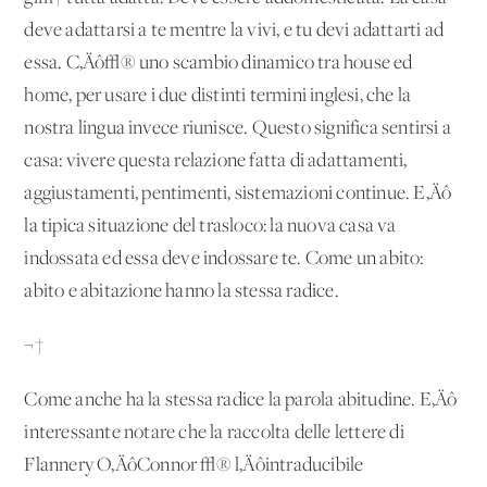
deve adattarsi a te mentre la vivi, e tu devi adattarti ad
essa. C‚Äô√® uno scambio dinamico tra house ed
home, per usare i due distinti termini inglesi, che la
nostra lingua invece riunisce. Questo significa sentirsi a
casa: vivere questa relazione fatta di adattamenti,
aggiustamenti, pentimenti, sistemazioni continue. E‚Äô
la tipica situazione del trasloco: la nuova casa va
indossata ed essa deve indossare te. Come un abito:
abito e abitazione hanno la stessa radice.
¬†
Come anche ha la stessa radice la parola abitudine. E‚Äô
interessante notare che la raccolta delle lettere di
Flannery O‚ÄôConnor √® l‚Äôintraducibile