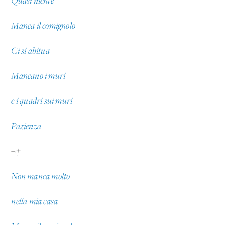
Quasi niente
Manca il comignolo
Ci si abitua
Mancano i muri
e i quadri sui muri
Pazienza
¬†
Non manca molto
nella mia casa