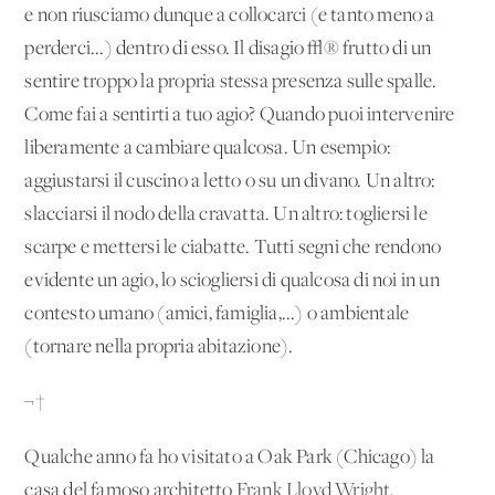
e non riusciamo dunque a collocarci (e tanto meno a
perderci...) dentro di esso. Il disagio √® frutto di un
sentire troppo la propria stessa presenza sulle spalle.
Come fai a sentirti a tuo agio? Quando puoi intervenire
liberamente a cambiare qualcosa. Un esempio:
aggiustarsi il cuscino a letto o su un divano. Un altro:
slacciarsi il nodo della cravatta. Un altro: togliersi le
scarpe e mettersi le ciabatte. Tutti segni che rendono
evidente un agio, lo sciogliersi di qualcosa di noi in un
contesto umano (amici, famiglia,...) o ambientale
(tornare nella propria abitazione).
¬†
Qualche anno fa ho visitato a Oak Park (Chicago) la
casa del famoso architetto
Frank Lloyd Wright
.