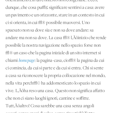
orientamento, in un contesto non congeniale. Ecco,
dunque, che cosa pu√≤ significare sentirsi a casa: avere
un pavimento e un orizzonte, stare in un contesto in cui
ci si orienta, in cui √® possibile muoversi. Uno
spaesato non sa dove sia e non sa dove andare: sa
andare ma non sa dove. La casa √® l‚Äôinizio che rende
possibile la nostra navigazione nello spazio: forse non
√® un caso che la pagina iniziale di un sito internet si
chiami
homepage
: la pagina-casa, cio√® la pagina da cui
ci comincia, da cui si parte e da cui si entra. Chi si sente
a casa sa riconoscere la propria collocazione nel mondo,
nella vita perch√© ha addomesticato lo spazio in cui
vive. L‚Äôha reso una casa. Questo non significa affatto
che non ci siano luoghi ignoti, cantine e soffitte.
Tutt‚Äôaltro! Cosa sarebbe una casa senza angoli