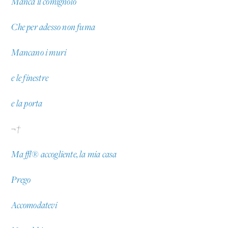
Manca il comignolo
Che per adesso non fuma
Mancano i muri
e le finestre
e la porta
¬†
Ma √® accogliente, la mia casa
Prego
Accomodatevi