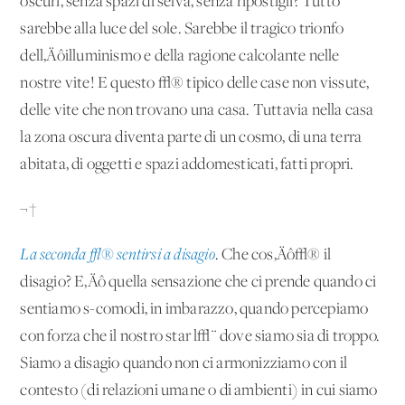
oscuri, senza spazi di selva, senza ripostigli? Tutto
sarebbe alla luce del sole. Sarebbe il tragico trionfo
dell‚Äôilluminismo e della ragione calcolante nelle
nostre vite! E questo √® tipico delle case non vissute,
delle vite che non trovano una casa. Tuttavia nella casa
la zona oscura diventa parte di un cosmo, di una terra
abitata, di oggetti e spazi addomesticati, fatti propri.
¬†
La seconda √® sentirsi a disagio
. Che cos‚Äô√® il
disagio? E‚Äô quella sensazione che ci prende quando ci
sentiamo s-comodi, in imbarazzo, quando percepiamo
con forza che il nostro star l√¨ dove siamo sia di troppo.
Siamo a disagio quando non ci armonizziamo con il
contesto (di relazioni umane o di ambienti) in cui siamo