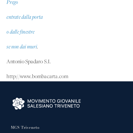
Prego
entrate dalla porta
o dalle finestre
se non dai muri
.
Antonio Spadaro S.I.
http://www.bombacarta.com
MGS Triveneto