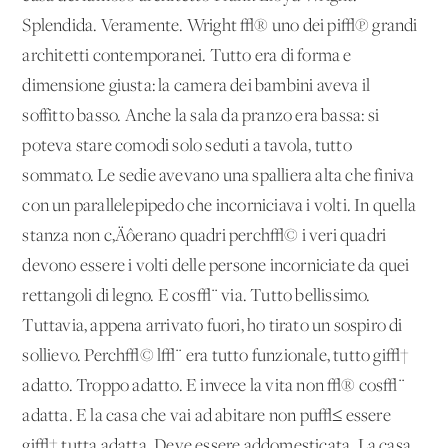
Splendida. Veramente. Wright √® uno dei pi√π grandi
architetti contemporanei. Tutto era di forma e
dimensione giusta: la camera dei bambini aveva il
soffitto basso. Anche la sala da pranzo era bassa: si
poteva stare comodi solo seduti a tavola, tutto
sommato. Le sedie avevano una spalliera alta che finiva
con un parallelepipedo che incorniciava i volti. In quella
stanza non c‚Äôerano quadri perch√© i veri quadri
devono essere i volti delle persone incorniciate da quei
rettangoli di legno. E cos√¨ via. Tutto bellissimo.
Tuttavia, appena arrivato fuori, ho tirato un sospiro di
sollievo. Perch√© l√¨ era tutto funzionale, tutto gi√†
adatto. Troppo adatto. E invece la vita non √® cos√¨
adatta. E la casa che vai ad abitare non pu√≤ essere
gi√† tutta adatta. Deve essere addomesticata. La casa