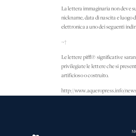
La lettera immaginaria non deve su
nickname, data di nascita e luogo d
elettronica a uno dei seguenti indir
¬†
Le lettere pi√π significative saran
privilegiate le lettere che si prese
artificioso o costruito.
http://www.aqueropress.info/ne
M