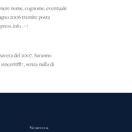
ontenere nome, cognome, eventuale
giugno 2006 tramite posta
press.info
.¬†
imavera del 2007. Saranno
 sincerit√†, senza nulla di
Sicurezza