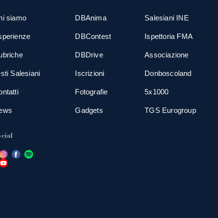
hi siamo
DBAnima
Salesiani INE
sperienze
DBContest
Ispettoria FMA
ubriche
DBDrive
Associazione
sti Salesiani
Iscrizioni
Donboscoland
ntatti
Fotografie
5x1000
ews
Gadgets
TGS Eurogroup
cial