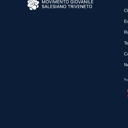
C
E
R
Te
Co
N
So