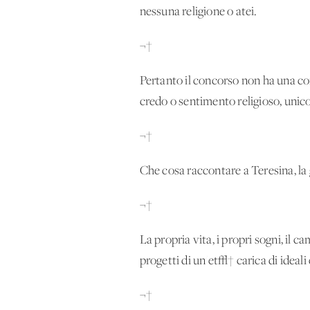
nessuna religione o atei.
¬†
Pertanto il concorso non ha una con
credo o sentimento religioso, unic
¬†
Che cosa raccontare a Teresina, la
¬†
La propria vita, i propri sogni, il ca
progetti di un'et√† carica di ideali 
¬†