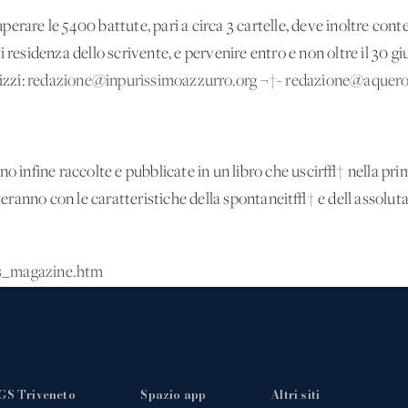
perare le 5400 battute, pari a circa 3 cartelle, deve inoltre c
i residenza dello scrivente, e pervenire entro e non oltre il 30 
izzi:
redazione@inpurissimoazzurro.org
¬†-
redazione@aquero
no infine raccolte e pubblicate in un libro che uscir√† nella pr
nteranno con le caratteristiche della spontaneit√† e dell'assoluta
ws_magazine.htm
GS Triveneto
Spazio app
Altri siti