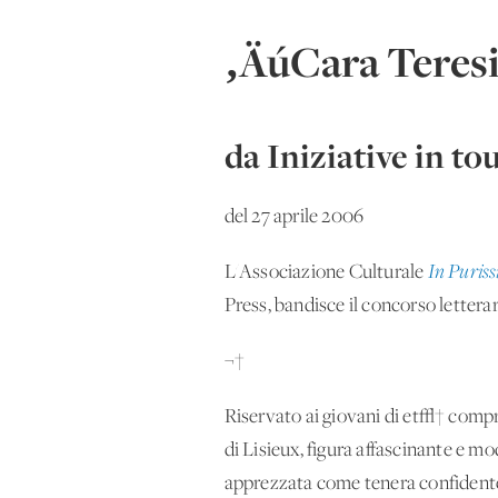
‚ÄúCara Teresin
da Iniziative in to
del 27 aprile 2006
L'Associazione Culturale
In Puris
Press, bandisce il concorso letterari
¬†
Riservato ai giovani di et√† compres
di Lisieux, figura affascinante e mo
apprezzata come tenera confidente 