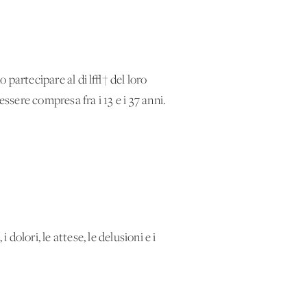
 partecipare al di l√† del loro
sere compresa fra i 13 e i 37 anni.
 dolori, le attese, le delusioni e i