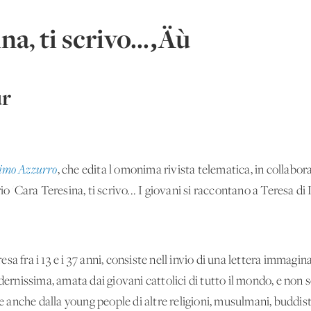
a, ti scrivo...‚Äù
ur
simo Azzurro
, che edita l'omonima rivista telematica, in collab
o 'Cara Teresina, ti scrivo... I giovani si raccontano a Teresa di 
a fra i 13 e i 37 anni, consiste nell'invio di una lettera immagina
dernissima, amata dai giovani cattolici di tutto il mondo, e non 
anche dalla young people di altre religioni, musulmani, buddisti