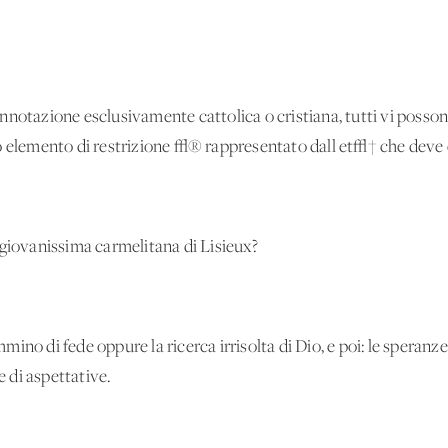
notazione esclusivamente cattolica o cristiana, tutti vi possono
o elemento di restrizione √® rappresentato dall'et√† che deve es
 giovanissima carmelitana di Lisieux?
mmino di fede oppure la ricerca irrisolta di Dio, e poi: le speranze, i
e di aspettative.