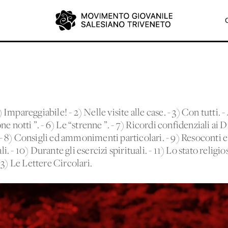
reggiabile! - 2) Nelle visite alle case. - 3) Con tutti. -
uone notti ”. - 6) Le “strenne ”. - 7) Ricordi confidenziali ai 
 8) Consigli ed ammonimenti particolari. - 9) Resoconti e 
 - 10) Durante gli esercizi spirituali. - 11) Lo stato religi
13) Le Lettere Circolari.