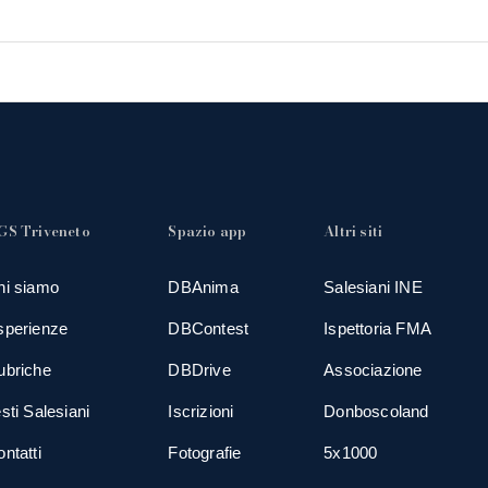
GS Triveneto
Spazio app
Altri siti
hi siamo
DBAnima
Salesiani INE
sperienze
DBContest
Ispettoria FMA
ubriche
DBDrive
Associazione
sti Salesiani
Iscrizioni
Donboscoland
ntatti
Fotografie
5x1000