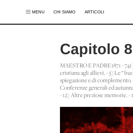
MENU
CHI SIAMO
ARTICOLI
Capitolo 8
MAESTRO E PADRE1871 - 741) Impa
cristiana agli allievi. - 5) Le “ b
spiegazione e di complemento. -
Conferenze generali ed autunnali.
- 12) Altre preziose memorie. - 