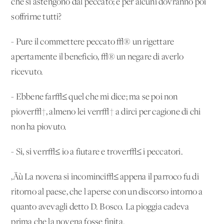
che si astengono dal peccato; e per alcuni dovranno poi
soffrirne tutti?
- Pure il commettere peccato √® un rigettare
apertamente il beneficio, √® un negare di averlo
ricevuto.
- Ebbene far√≤ quel che mi dice; ma se poi non
piover√†, almeno lei verr√† a dirci per cagione di chi
non ha piovuto.
- Si, si verr√≤ io a fiutare e trover√≤ i peccatori.
‚Äù La novena si incominci√≤ appena il parroco fu di
ritorno al paese, che l'aperse con un discorso intorno a
quanto avevagli detto D. Bosco. La pioggia cadeva
prima che la novena fosse finita.