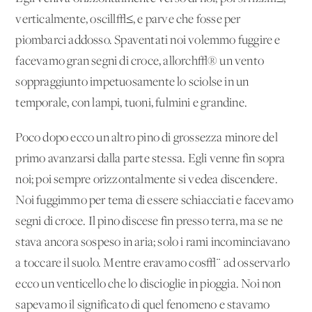
verticalmente, oscill√≤, e parve che fosse per
piombarci addosso. Spaventati noi volemmo fuggire e
facevamo gran segni di croce, allorch√® un vento
soppraggiunto impetuosamente lo sciolse in un
temporale, con lampi, tuoni, fulmini e grandine.
Poco dopo ecco un altro pino di grossezza minore del
primo avanzarsi dalla parte stessa. Egli venne fin sopra
noi; poi sempre orizzontalmente si vedea discendere.
Noi fuggimmo per tema di essere schiacciati e facevamo
segni di croce. Il pino discese fin presso terra, ma se ne
stava ancora sospeso in aria; solo i rami incominciavano
a toccare il suolo. Mentre eravamo cos√¨ ad osservarlo
ecco un venticello che lo discioglie in pioggia. Noi non
sapevamo il significato di quel fenomeno e stavamo