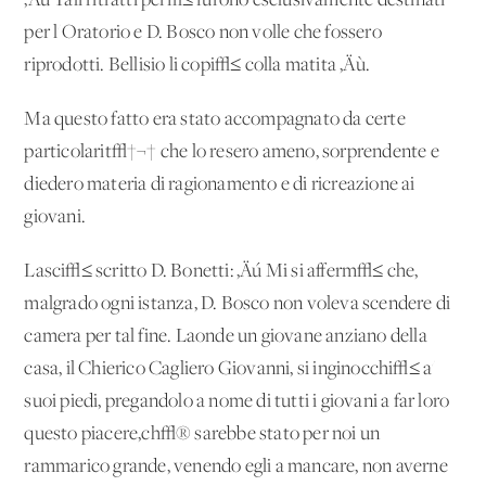
‚Äù Tali ritratti per√≤ furono esclusivamente destinati
per l'Oratorio e D. Bosco non volle che fossero
riprodotti. Bellisio li copi√≤ colla matita ‚Äù.
Ma questo fatto era stato accompagnato da certe
particolarit√†¬† che lo resero ameno, sorprendente e
diedero materia di ragionamento e di ricreazione ai
giovani.
Lasci√≤ scritto D. Bonetti: ‚Äú Mi si afferm√≤ che,
malgrado ogni istanza, D. Bosco non voleva scendere di
camera per tal fine. Laonde un giovane anziano della
casa, il Chierico Cagliero Giovanni, si inginocchi√≤ a'
suoi piedi, pregandolo a nome di tutti i giovani a far loro
questo piacere,ch√® sarebbe stato per noi un
rammarico grande, venendo egli a mancare, non averne