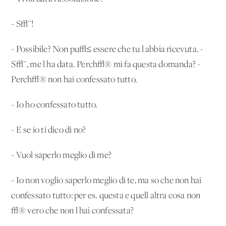
- S√¨!
- Possibile? Non pu√≤ essere che tu l'abbia ricevuta. -
S√¨, me l'ha data. Perch√® mi fa questa domanda? -
Perch√® non hai confessato tutto.
- Io ho confessato tutto.
- E se io ti dico di no?
- Vuol saperlo meglio di me?
- Io non voglio saperlo meglio di te, ma so che non hai
confessato tutto: per es. questa e quell'altra cosa non
√® vero che non l'hai confessata?