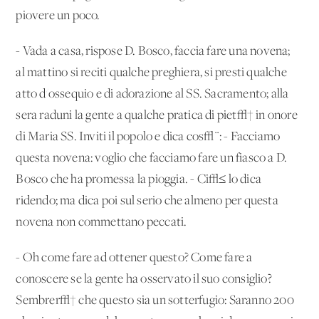
piovere un poco.
- Vada a casa, rispose D. Bosco, faccia fare una novena;
al mattino si reciti qualche preghiera, si presti qualche
atto d'ossequio e di adorazione al SS. Sacramento; alla
sera raduni la gente a qualche pratica di piet√† in onore
di Maria SS. Inviti il popolo e dica cos√¨: - Facciamo
questa novena: voglio che facciamo fare un fiasco a D.
Bosco che ha promessa la pioggia. - Ci√≤ lo dica
ridendo; ma dica poi sul serio che almeno per questa
novena non commettano peccati.
- Oh come fare ad ottener questo? Come fare a
conoscere se la gente ha osservato il suo consiglio?
Sembrer√† che questo sia un sotterfugio: Saranno 200