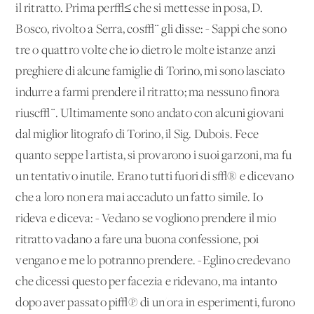
il ritratto. Prima per√≤ che si mettesse in posa, D.
Bosco, rivolto a Serra, cos√¨ gli disse: - Sappi che sono
tre o quattro volte che io dietro le molte istanze anzi
preghiere di alcune famiglie di Torino, mi sono lasciato
indurre a farmi prendere il ritratto; ma nessuno finora
riusc√¨. Ultimamente sono andato con alcuni giovani
dal miglior litografo di Torino, il Sig. Dubois. Fece
quanto seppe l'artista, si provarono i suoi garzoni, ma fu
un tentativo inutile. Erano tutti fuori di s√® e dicevano
che a loro non era mai accaduto un fatto simile. Io
rideva e diceva: - Vedano se vogliono prendere il mio
ritratto vadano a fare una buona confessione, poi
vengano e me lo potranno prendere. -Eglino credevano
che dicessi questo per facezia e ridevano, ma intanto
dopo aver passato pi√π di un'ora in esperimenti, furono