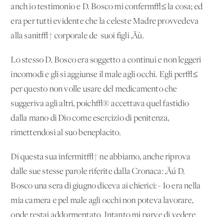
anch'io testimonio e D. Bosco mi conferm√≤ la cosa; ed
era per tutti evidente che la celeste Madre provvedeva
alla sanit√† corporale de' suoi figli ‚Äù.
Lo stesso D. Bosco era soggetto a continui e non leggeri
incomodi e gli si aggiunse il male agli occhi. Egli per√≤
per questo non volle usare del medicamento che
suggeriva agli altri, poich√® accettava quel fastidio
dalla mano di Dio come esercizio di penitenza,
rimettendosi al suo beneplacito.
Di questa sua infermit√† ne abbiamo, anche riprova
dalle sue stesse parole riferite dalla Cronaca: ‚Äú D.
Bosco una sera di giugno diceva ai chierici: - Io era nella
mia camera e pel male agli occhi non poteva lavorare,
onde restai addormentato. Intanto mi parve di vedere