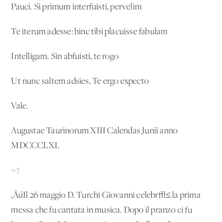
Pauci. Si primum interfuisti, pervelim
Te iterum adesse: hinc tibi placuisse fabulam
Intelligam. Sin abfuisti, te rogo
Ut nunc saltem adsies, Te ergo expecto
Vale.
Augustae Taurinorum XIII Calendas Junii anno
MDCCCLXI.
¬†
‚ÄúIl 26 maggio D. Turchi Giovanni celebr√≤ la prima
messa che fu cantata in musica. Dopo il pranzo ci fu