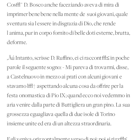
Cos√¨ D. Bosco anche faceziando aveva di mira di
imprimer bene bene nella mente de' suoi giovani, quale
sventura sia l'essere in disgrazia di Dio, che rende
l'anima, pur in corpo fornito di belle doti esterne, brutta,
deforme.
‚Äú Intanto, scrisse D. Ruffino, ei ci raccont√≤ in poche
parole il seguente sogno: - Mi pareva di trovarmi, disse,
a Castelnuovo in mezzo ai prati con alcuni giovani e
stavamo l√† aspettando alcuna cosa da offrire per la
festa onomastica di Pio IX; quand'ecco noi vedemmo in
aria venire dalla parte di Buttigliera un gran pino. La sua
grossezza eguagliava quella di due isole di Torino
insieme unite ed era di un'altezza straordinaria.
Egli veniva orizzontalmente verso di noi; poi si rizz√≤,