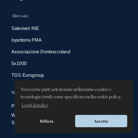
Altri siti
Salesiani INE
Ispettoria FMA
Associazione Donboscoland
5x1000
TGS Eurogroup
Noi e terze parti selezionate utilizziamo cookie o
Sicurezza
tecnologie simili come specificato nella cookie policy.
Leggi la policy
Privacy Policy
Whistleblowing -
Rifiuta
Accetta
Segnalazione illeciti