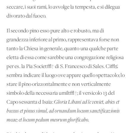
seccare, i suoi rami, lo avvolge la tempesta, e si dilegua
divorato dal fuoco.
Il secondo pino esso pure alto e robusto, ma di
grandezza inferiore al primo, rappresentava forse non
tanto la Chiesa in generale, quanto una qualche parte
eletta di essa come sarebbe una congregazione religiosa
per es. la Pia Societ√† di S. Francesco di Sales. Ci√≤
sembra indicare il luogo ove appare quello spettacolo; lo
stare il pino orizzontalmente e non verticalmente
simbolo della necessaria umilt√†; il versicolo 13 del
Capo sessanta d'Isaia:
Gloria Libani ad le veniet, abies et
buxus et pinus simul, ad ornandum locum sanctificazionis
meae; et locum pedum meorum glorificabo.