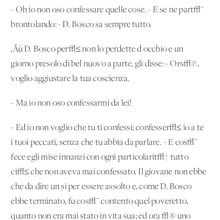
- Oh io non oso confessare quelle cose. - E se ne part√¨
brontolando: - D. Bosco sa sempre tutto.
‚Äù D. Bosco per√≤ non lo perdette d'occhio e un
giorno presolo di bel nuovo a parte, gli disse: - Ors√π,
voglio aggiustare la tua coscienza.
- Ma io non oso confessarmi da lei!
- Ed io non voglio che tu ti confessi; confesser√≤ io a te
i tuoi peccati, senza che tu abbia da parlare. - E cos√¨
fece egli mise innanzi con ogni particolarit√† tutto
ci√≤ che non aveva mai confessato. Il giovane non ebbe
che da dire un si per essere assolto e, come D. Bosco
ebbe terminato, fu cos√¨ contento quel poveretto,
quanto non era mai stato in vita sua; ed ora √® uno