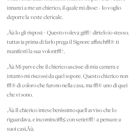
innanzi a me un chierico, il quale mi disse: - Io voglio
deporre la veste clericale.
‚Äù Io gli risposi: - Questo voleva gi√† dirtelo io stesso;
tuttavia prima di farlo prega il Signore affinch√® ti
manifesti la sua volont√†.
‚Äù Mi parve che il chierico uscisse di mia camera e
intanto mi riscossi da quel sopore. Questo chierico non
√® di coloro che furono nella casa, ma √® uno di quei
che vi sono.
‚Äù Il chierico intese benissimo quell'avviso che lo
riguardava, e incominci√≤ con seriet√† a pensare a
suoi casi‚Äù.