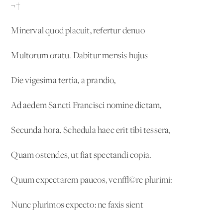
¬†
Minerval quod placuit, refertur denuo
Multorum oratu. Dabitur mensis hujus
Die vigesima tertia, a prandio,
Ad aedem Sancti Francisci nomine dictam,
Secunda hora. Schedula haec erit tibi tessera,
Quam ostendes, ut fiat spectandi copia.
Quum expectarem paucos, ven√©re plurimi:
Nunc plurimos expecto: ne faxis sient