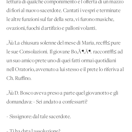
lettura di qualche componimento e l'offerta di un mazzo
di fiori al nuovo sacerdote. Cantati i vespri e terminate
le altre funzioni sul far della sera, vi furono musiche,
ovazioni, fuochi d'artifizio e palloni volanti.
‚Äù La chiusura solenne del mese di Maria, rec√≤ pure
le sue Consolazioni. Il giovane Bo‚Ä¶‚Ä¶. raccont√≤ ad
un suo amico prete uno di quei fatti ormai quotidiani
nell'Oratorio, avvenuto a lui stesso e il prete lo riferiva al
Ch. Ruffino.
‚Äù D. Bosco aveva preso a parte quel giovanotto e gli
domandava: - Sei andato a confessarti?
- Sissignore: dal tale sacerdote.
- Ti ha data l'assoluzione?