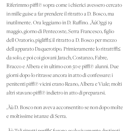
Riferimmo pi√π sopra come i chierici avessero cercato
in mille guise a far prendere il ritratto a D. Bosco, ma
inutilmente. Ora leggiamo in D. Ruffino. ‚ÄúOggi 19
maggio, giorno di Pentecoste, Serra Francesco, figlio
dell'Oratorio, pigli√≤ il ritratto a D. Bosco per mezzo
dell'apparato Daquerotipo. Primieramente lo ritratt√≤
da solo, e poi coi giovani Jarach, Costanzo, Fabre,
Bracco e Albera e in ultimo con 50 e pi√π alunni. Due
giorni dopo lo ritrasse ancora in atto di confessare: i
penitenti pi√π vicini erano Reano, Albera e Viale; molti
altri stavano pi√π indietro in atto di prepararsi.
‚Äù D. Bosco non aveva acconsentito se non dopo molte
e moltissime istanze di Serra.