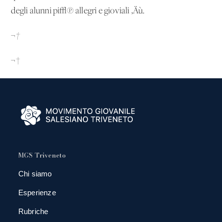
degli alunni pi√π allegri e gioviali ‚Äù.
¬†
¬†
MGS Triveneto
Chi siamo
Esperienze
Rubriche