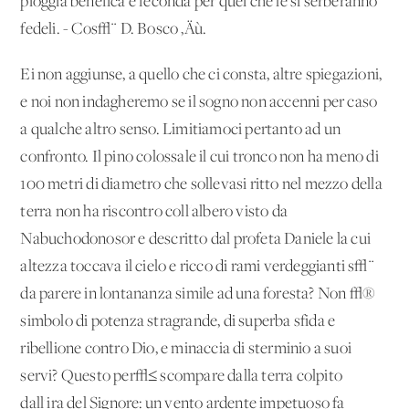
pioggia benefica e feconda per quei che le si serberanno
fedeli. - Cos√¨ D. Bosco ‚Äù.
Ei non aggiunse, a quello che ci consta, altre spiegazioni,
e noi non indagheremo se il sogno non accenni per caso
a qualche altro senso. Limitiamoci pertanto ad un
confronto. Il pino colossale il cui tronco non ha meno di
100 metri di diametro che sollevasi ritto nel mezzo della
terra non ha riscontro coll'albero visto da
Nabuchodonosor e descritto dal profeta Daniele la cui
altezza toccava il cielo e ricco di rami verdeggianti s√¨
da parere in lontananza simile ad una foresta? Non √®
simbolo di potenza stragrande, di superba sfida e
ribellione contro Dio, e minaccia di sterminio a suoi
servi? Questo per√≤ scompare dalla terra colpito
dall'ira del Signore: un vento ardente impetuoso fa