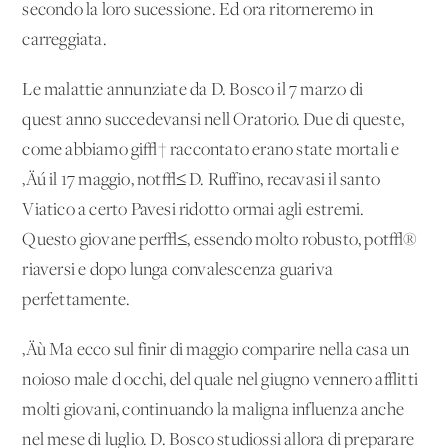
secondo la loro sucessione. Ed ora ritorneremo in
carreggiata.
Le malattie annunziate da D. Bosco il 7 marzo di
quest'anno succedevansi nell'Oratorio. Due di queste,
come abbiamo gi√† raccontato erano state mortali e
‚Äú il 17 maggio, not√≤ D. Ruffino, recavasi il santo
Viatico a certo Pavesi ridotto ormai agli estremi.
Questo giovane per√≤, essendo molto robusto, pot√®
riaversi e dopo lunga convalescenza guariva
perfettamente.
‚Äù Ma ecco sul finir di maggio comparire nella casa un
noioso male d'occhi, del quale nel giugno vennero afflitti
molti giovani, continuando la maligna influenza anche
nel mese di luglio. D. Bosco studiossi allora di preparare