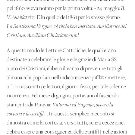
pel 1860 aveva notato per la prima volta: - 24 maggio:
B.
V. Ausiliatrice
. E in quello del 1861 per lo stesso giorno:
La Santissima Vergine col titolo ben meritato: Ausiliatrice dei
Cristiani, Auxilium Christianorum!
A questo modo le Letture Cattoliche, le quali erano
destinate a celebrare le glorie e le grazie di Maria SS.
aiuto dei Cristiani, ebbero il vanto di prevenire tutti gli
almanacchi popolari nell'indicare senza pi√π smettere,
ai loro associati (e lettori, il giorno fisso, per tale solenne
ricorrenza. Pel mese di giugno, portavano il fascicolo
stampato da Paravia:
Vittorina ed Eugenia, ovvero la
cortesia e la carit√†
. In questo semplice racconto si
dimostra come la cortesia, verso tutti, senza eccezione,
debba essere una conseguenza della carit√† nelle azioni