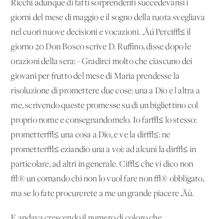
Ricchi adunque di fatti sorprendenti succedevansi i
giorni del mese di maggio e il sogno della ruota svegliava
nel cuori nuove decisioni e vocazioni. ‚Äú Perci√≤ il
giorno 20 Don Bosco scrive D. Ruffino, disse dopo le
orazioni della sera: - Gradirci molto che ciascuno dei
giovani per frutto del mese di Maria prendesse la
risoluzione di promettere due cose: una a Dio e l'altra a
me, scrivendo queste promesse su di un bigliettino col
proprio nome e consegnandomelo. Io far√≤ lo stesso:
prometter√≤ una cosa a Dio, e ve la dir√≤: ne
prometter√≤ eziandio una a voi: ad alcuni la dir√≤ in
particolare, ad altri in generale. Ci√≤ che vi dico non
√® un comando chi non lo vuol fare non √® obbligato,
ma se lo fate procurerete a me un grande piacere ‚Äù.
E andava crescendo il numero di coloro che