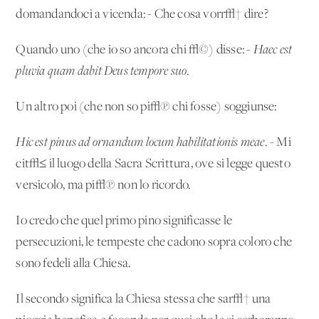
domandandoci a vicenda: - Che cosa vorr√† dire?
Quando uno (che io so ancora chi √©) disse: -
Haec est
pluvia quam dabit Deus tempore suo
.
Un altro poi (che non so pi√π chi fosse) soggiunse:
Hic est pinus ad ornandum locum habilitationis meae
. - Mi
cit√≤ il luogo della Sacra Scrittura, ove si legge questo
versicolo, ma pi√π non lo ricordo.
Io credo che quel primo pino significasse le
persecuzioni, le tempeste che cadono sopra coloro che
sono fedeli alla Chiesa.
Il secondo significa la Chiesa stessa che sar√† una