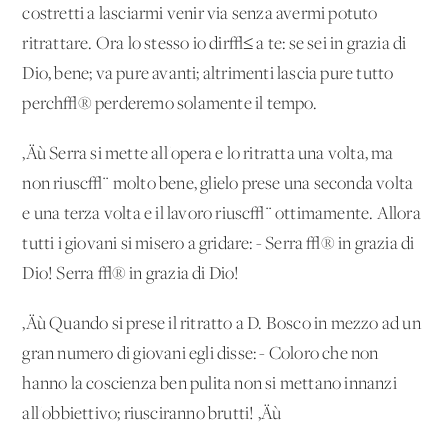
costretti a lasciarmi venir via senza avermi potuto
ritrattare. Ora lo stesso io dir√≤ a te: se sei in grazia di
Dio, bene; va pure avanti; altrimenti lascia pure tutto
perch√® perderemo solamente il tempo.
‚Äù Serra si mette all'opera e lo ritratta una volta, ma
non riusc√¨ molto bene, glielo prese una seconda volta
e una terza volta e il lavoro riusc√¨ ottimamente. Allora
tutti i giovani si misero a gridare: - Serra √® in grazia di
Dio! Serra √® in grazia di Dio!
‚Äù Quando si prese il ritratto a D. Bosco in mezzo ad un
gran numero di giovani egli disse: - Coloro che non
hanno la coscienza ben pulita non si mettano innanzi
all'obbiettivo; riusciranno brutti! ‚Äù