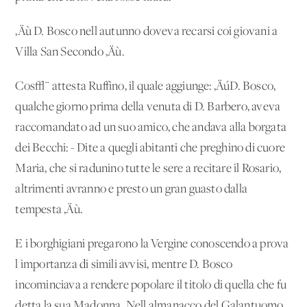
‚Äù D. Bosco nell'autunno doveva recarsi coi giovani a
Villa San Secondo ‚Äù.
Cos√¨ attesta Ruffino, il quale aggiunge: ‚ÄúD. Bosco,
qualche giorno prima della venuta di D. Barbero, aveva
raccomandato ad un suo amico, che andava alla borgata
dei Becchi: - Dite a quegli abitanti che preghino di cuore
Maria, che si radunino tutte le sere a recitare il Rosario,
altrimenti avranno e presto un gran guasto dalla
tempesta ‚Äù.
E i borghigiani pregarono la Vergine conoscendo a prova
l'importanza di simili avvisi, mentre D. Bosco
incominciava a rendere popolare il titolo di quella che fu
detta la sua Madonna. Nell'almanacco del Galantuomo