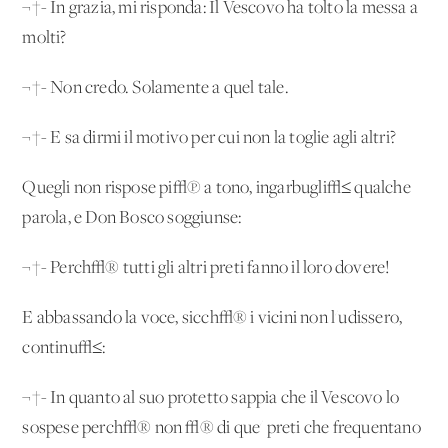
¬†- In grazia, mi risponda: Il Vescovo ha tolto la messa a
molti?
¬†- Non credo. Solamente a quel tale.
¬†- E sa dirmi il motivo per cui non la toglie agli altri?
Quegli non rispose pi√π a tono, ingarbugli√≤ qualche
parola, e Don Bosco soggiunse:
¬†- Perch√® tutti gli altri preti fanno il loro dovere!
E abbassando la voce, sicch√® i vicini non l'udissero,
continu√≤:
¬†- In quanto al suo protetto sappia che il Vescovo lo
sospese perch√® non √® di que' preti che frequentano