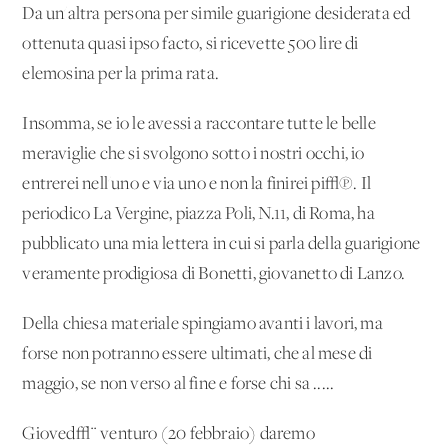
Da un'altra persona per simile guarigione desiderata ed
ottenuta quasi ipso facto, si ricevette 500 lire di
elemosina per la prima rata.
Insomma, se io le avessi a raccontare tutte le belle
meraviglie che si svolgono sotto i nostri occhi, io
entrerei nell'uno e via uno e non la finirei pi√π. Il
periodico La Vergine, piazza Poli, N.11, di Roma, ha
pubblicato una mia lettera in cui si parla della guarigione
veramente prodigiosa di Bonetti, giovanetto di Lanzo.
Della chiesa materiale spingiamo avanti i lavori, ma
forse non potranno essere ultimati, che al mese di
maggio, se non verso al fine e forse chi sa .....
Gioved√¨ venturo (20 febbraio) daremo