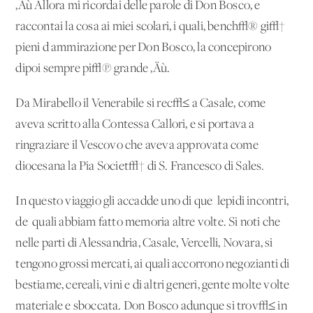
‚Äù Allora mi ricordai delle parole di Don Bosco, e
raccontai la cosa ai miei scolari, i quali, bench√® gi√†
pieni d'ammirazione per Don Bosco, la concepirono
dipoi sempre pi√π grande ‚Äù.
Da Mirabello il Venerabile si rec√≤ a Casale, come
aveva scritto alla Contessa Callori, e si portava a
ringraziare il Vescovo che aveva approvata come
diocesana la Pia Societ√† di S. Francesco di Sales.
In questo viaggio gli accadde uno di que' lepidi incontri,
de' quali abbiam fatto memoria altre volte. Si noti che
nelle parti di Alessandria, Casale, Vercelli, Novara, si
tengono grossi mercati, ai quali accorrono negozianti di
bestiame, cereali, vini e di altri generi, gente molte volte
materiale e sboccata. Don Bosco adunque si trov√≤ in