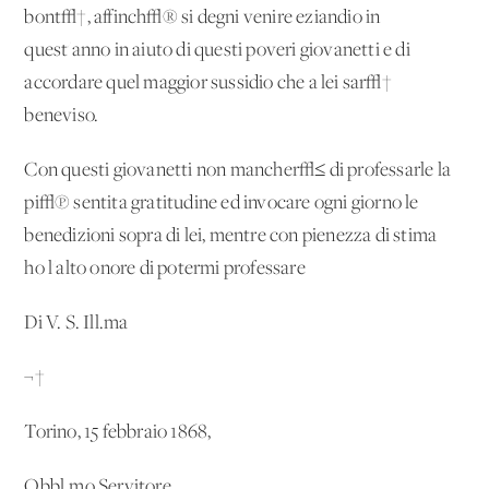
bont√†, affinch√® si degni venire eziandio in
quest'anno in aiuto di questi poveri giovanetti e di
accordare quel maggior sussidio che a lei sar√†
beneviso.
Con questi giovanetti non mancher√≤ di professarle la
pi√π sentita gratitudine ed invocare ogni giorno le
benedizioni sopra di lei, mentre con pienezza di stima
ho l'alto onore di potermi professare
Di V. S. Ill.ma
¬†
Torino, 15 febbraio 1868,
Obbl.mo Servitore