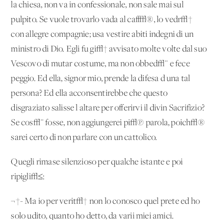
la chiesa, non va in confessionale, non sale mai sul
pulpito. Se vuole trovarlo vada al caff√®, lo vedr√†
con allegre compagnie; usa vestire abiti indegni di un
ministro di Dio. Egli fu gi√† avvisato molte volte dal suo
Vescovo di mutar costume, ma non obbed√¨ e fece
peggio. Ed ella, signor mio, prende la difesa d'una tal
persona? Ed ella acconsentirebbe che questo
disgraziato salisse l'altare per offerirvi il divin Sacrifizio?
Se cos√¨ fosse, non aggiungerei pi√π parola, poich√®
sarei certo di non parlare con un cattolico.
Quegli rimase silenzioso per qualche istante e poi
ripigli√≤:
¬†- Ma io per verit√† non lo conosco quel prete ed ho
solo udito, quanto ho detto, da varii miei amici.