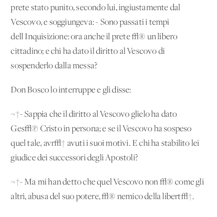
prete stato punito, secondo lui, ingiustamente dal
Vescovo, e soggiungeva: - Sono passati i tempi
dell'Inquisizione: ora anche il prete √® un libero
cittadino; e chi ha dato il diritto al Vescovo di
sospenderlo dalla messa?
Don Bosco lo interruppe e gli disse:
¬†- Sappia che il diritto al Vescovo glielo ha dato
Ges√π Cristo in persona; e se il Vescovo ha sospeso
quel tale, avr√† avuti i suoi motivi. E chi ha stabilito lei
giudice dei successori degli Apostoli?
¬†- Ma mi han detto che quel Vescovo non √® come gli
altri, abusa del suo potere, √® nemico della libert√†.