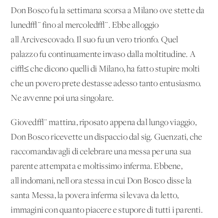
Don Bosco fu la settimana scorsa a Milano ove stette da
luned√¨ fino al mercoled√¨. Ebbe alloggio
all'Arcivescovado. Il suo fu un vero trionfo. Quel
palazzo fu continuamente invaso dalla moltitudine. A
ci√≤ che dicono quelli di Milano, ha fatto stupire molti
che un povero prete destasse adesso tanto entusiasmo.
Ne avvenne poi una singolare.
Gioved√¨ mattina, riposato appena dal lungo viaggio,
Don Bosco ricevette un dispaccio dal sig. Guenzati, che
raccomandavagli di celebrare una messa per una sua
parente attempata e moltissimo inferma. Ebbene,
all'indomani, nell'ora stessa in cui Don Bosco disse la
santa Messa, la povera inferma si levava da letto,
immagini con quanto piacere e stupore di tutti i parenti.