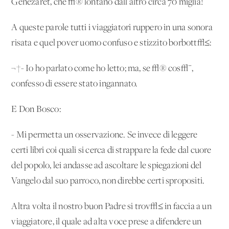
Genezaret, che √® lontano dall'altro circa 70 miglia!
A queste parole tutti i viaggiatori ruppero in una sonora
risata e quel pover'uomo confuso e stizzito borbott√≤:
¬†- Io ho parlato come ho letto; ma, se √® cos√¨,
confesso di essere stato ingannato.
E Don Bosco:
- Mi permetta un'osservazione. Se invece di leggere
certi libri coi quali si cerca di strappare la fede dal cuore
del popolo, lei andasse ad ascoltare le spiegazioni del
Vangelo dal suo parroco, non direbbe certi spropositi.
Altra volta il nostro buon Padre si trov√≤ in faccia a un
viaggiatore, il quale ad alta voce prese a difendere un