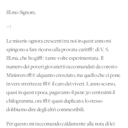
Ill.mo Signore,
¬†
Le miserie ognora crescenti tra noi in quest'anno mi
spingono a fare ricorso alla provata carit√† di V. S.
Ill.ma, che ho gi√† tante volte esperimentata. Il
numero dei poveri giovanetti raccomandati da cotesto
Ministero √® alquanto cresciuto, ma quello che ci pone
in vere strettezze √® il caro dei viveri. L'anno scorso,
quasi in quest'epoca, pagavamo il pane 30 centesimi il
chilogramma, ora √® quasi duplicato; lo stesso
dobbiamo dire degli altri commestibili.
Per questo mi raccomando caldamente alla nota di lei