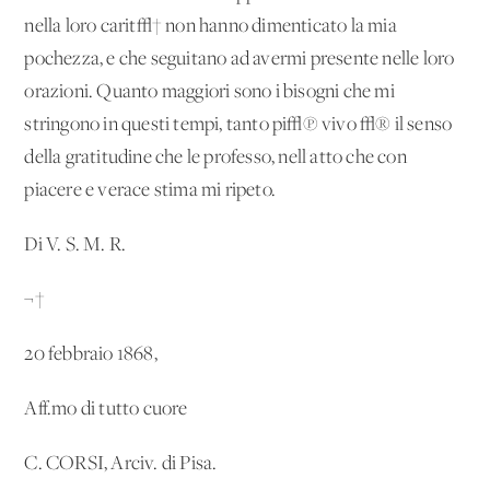
nella loro carit√† non hanno dimenticato la mia
pochezza, e che seguitano ad avermi presente nelle loro
orazioni. Quanto maggiori sono i bisogni che mi
stringono in questi tempi, tanto pi√π vivo √® il senso
della gratitudine che le professo, nell'atto che con
piacere e verace stima mi ripeto.
Di V. S. M. R.
¬†
20 febbraio 1868,
Aff.mo di tutto cuore
C. CORSI, Arciv. di Pisa.