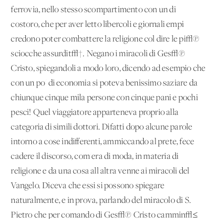
ferrovia, nello stesso scompartimento con un di
costoro, che per aver letto libercoli e giornali empi
credono poter combattere la religione col dire le pi√π
sciocche assurdit√†. Negano i miracoli di Ges√π
Cristo, spiegandoli a modo loro, dicendo ad esempio che
con un po' di economia si poteva benissimo saziare da
chiunque cinque mila persone con cinque pani e pochi
pesci! Quel viaggiatore apparteneva proprio alla
categoria di simili dottori. Difatti dopo alcune parole
intorno a cose indifferenti, ammiccando al prete, fece
cadere il discorso, com'era di moda, in materia di
religione e da una cosa all'altra venne ai miracoli del
Vangelo. Diceva che essi si possono spiegare
naturalmente, e in prova, parlando del miracolo di S.
Pietro che per comando di Ges√π Cristo cammin√≤