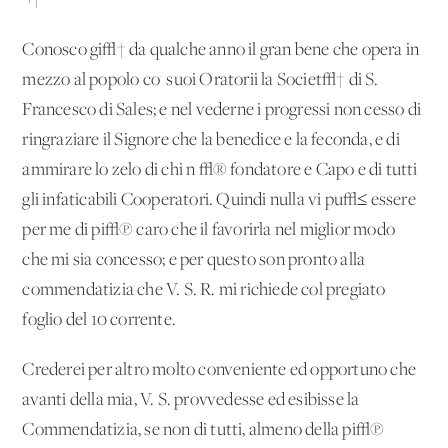
¬†
Conosco gi√† da qualche anno il gran bene che opera in
mezzo al popolo co' suoi Oratorii la Societ√† di S.
Francesco di Sales; e nel vederne i progressi non cesso di
ringraziare il Signore che la benedice e la feconda, e di
ammirare lo zelo di chi n'√® fondatore e Capo e di tutti
gli infaticabili Cooperatori. Quindi nulla vi pu√≤ essere
per me di pi√π caro che il favorirla nel miglior modo
che mi sia concesso; e per questo son pronto alla
commendatizia che V. S. R. mi richiede col pregiato
foglio del 10 corrente.
Crederei per altro molto conveniente ed opportuno che
avanti della mia, V. S. provvedesse ed esibisse la
Commendatizia, se non di tutti, almeno della pi√π