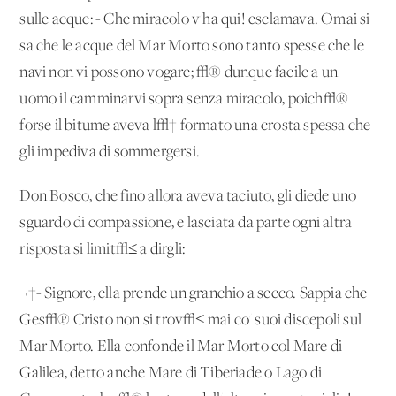
sulle acque: - Che miracolo v'ha qui! esclamava. Omai si
sa che le acque del Mar Morto sono tanto spesse che le
navi non vi possono vogare; √® dunque facile a un
uomo il camminarvi sopra senza miracolo, poich√®
forse il bitume aveva l√† formato una crosta spessa che
gli impediva di sommergersi.
Don Bosco, che fino allora aveva taciuto, gli diede uno
sguardo di compassione, e lasciata da parte ogni altra
risposta si limit√≤ a dirgli:
¬†- Signore, ella prende un granchio a secco. Sappia che
Ges√π Cristo non si trov√≤ mai co' suoi discepoli sul
Mar Morto. Ella confonde il Mar Morto col Mare di
Galilea, detto anche Mare di Tiberiade o Lago di