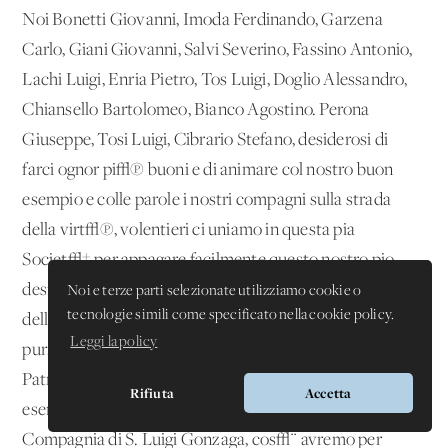
Noi Bonetti Giovanni, Imoda Ferdinando, Garzena
Carlo, Giani Giovanni, Salvi Severino, Fassino Antonio,
Lachi Luigi, Enria Pietro, Tos Luigi, Doglio Alessandro,
Chiansello Bartolomeo, Bianco Agostino. Perona
Giuseppe, Tosi Luigi, Cibrario Stefano, desiderosi di
farci ognor pi√π buoni e di animare col nostro buon
esempio e colle parole i nostri compagni sulla strada
della virt√π, volentieri ci uniamo in questa pia
Societ√† per appagare facilmente questo nostro pio
desiderio. Abbandonati intieramente nelle mani
Noi e terze parti selezionate utilizziamo cookie o
tecnologie simili come specificato nella cookie policy.
dell'amorosissima nostra Madre Maria SS., e del
Leggi la policy
purissimo suo Sposo S. Giuseppe, nostro special
Patrono, proponiamo di menare una vita del tutto
Rifiuta
Accetta
esemplare. Siccome tutti siamo gi√† ascritti alla
Compagnia di S. Luigi Gonzaga, cos√¨ avremo per