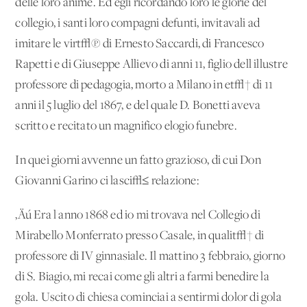
delle loro anime. Ed egli ricordando loro le glorie del
collegio, i santi loro compagni defunti, invitavali ad
imitare le virt√π di Ernesto Saccardi, di Francesco
Rapetti e di Giuseppe Allievo di anni 11, figlio dell'illustre
professore di pedagogia, morto a Milano in et√† di 11
anni il 5 luglio del 1867, e del quale D. Bonetti aveva
scritto e recitato un magnifico elogio funebre.
In quei giorni avvenne un fatto grazioso, di cui Don
Giovanni Garino ci lasci√≤ relazione:
‚Äú Era l'anno 1868 ed io mi trovava nel Collegio di
Mirabello Monferrato presso Casale, in qualit√† di
professore di IV ginnasiale. Il mattino 3 febbraio, giorno
di S. Biagio, mi recai come gli altri a farmi benedire la
gola. Uscito di chiesa cominciai a sentirmi dolor di gola