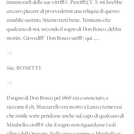
innamorarli delle sue virt√π. Perci√≤ V. S. mi farebbe
un caro piacere di provvedermi una reliquia di questo
amabile santino. Stiamo tutti bene. Temiamo che
qualcuno di noi, secondo il sogno di Don Bosco, debba
morire. Gioved√¨ Don Bosco sar√† qui .....
¬†
Sac. BONETTI.
¬†
Il sogno di Don Bosco pel 1868 era conosciuto, e
siccome il ch. Mazzarello era morto a Lanzo, temevasi
che simile sorte pendesse anche sul capo di qualcuno di
Mirabello; cio√® che il sogno non riguardasse i soli