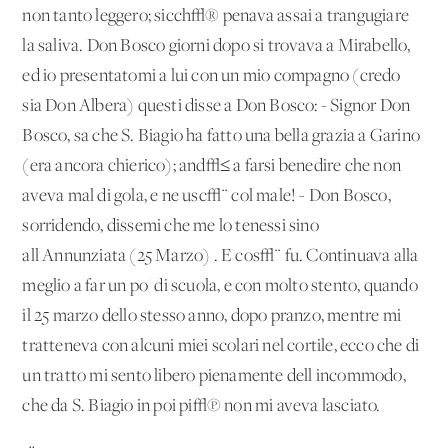
non tanto leggero; sicch√® penava assai a trangugiare
la saliva. Don Bosco giorni dopo si trovava a Mirabello,
ed io presentatomi a lui con un mio compagno (credo
sia Don Albera) questi disse a Don Bosco: - Signor Don
Bosco, sa che S. Biagio ha fatto una bella grazia a Garino
(era ancora chierico); and√≤ a farsi benedire che non
aveva mal di gola, e ne usc√¨ col male! - Don Bosco,
sorridendo, dissemi che me lo tenessi sino
all'Annunziata (25 Marzo) . E cos√¨ fu. Continuava alla
meglio a far un po' di scuola, e con molto stento, quando
il 25 marzo dello stesso anno, dopo pranzo, mentre mi
tratteneva con alcuni miei scolari nel cortile, ecco che di
un tratto mi sento libero pienamente dell'incommodo,
che da S. Biagio in poi pi√π non mi aveva lasciato.