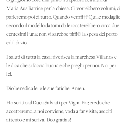
Ogni giorno cose una pi√π strepitosa dell'altra di
Maria Ausiliatrice per la chiesa. Ci vorrebbero volumi; ci
parleremo poi di tutto. Quando verr√†? Qui le medaglie
secondo il modello datomi da lei costerebbero circa due
centesimi l'una; non vi sarebbe pi√π la spesa del porto
ed il dazio.
I saluti di tutta la casa; riverisca la marchesa Villarios e
le dica che si faccia buona e che preghi per noi. Noi per
lei.
Dio benedica lei e le sue fatiche. Amen.
Ho scritto al Duca Salviati per Vigna Pia; credo che
accetteremo; a noi conviene; vada a far visita; ascolti
attento e mi scriva. Deo gratias!