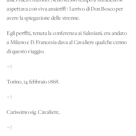
allievi dell'Oratorio. Nello stesso tempo a Mirabello si
aspettava con viva ansiet√† l'arrivo di Don Bosco per
avere la spiegazione delle strenne.
Egli per√≤, tenuta la conferenza ai Salesiani, era andato
a Milano e D. Francesia dava al Cavaliere qualche cenno
di questo viaggio.
¬†
Torino, 14 febbraio 1868.
¬†
Carissimo sig. Cavaliere,
¬†