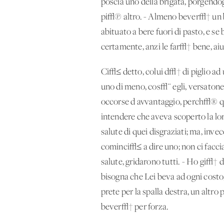
poscia uno della brigata, porgendog
pi√π altro. - Almeno bever√† un bi
abituato a bere fuori di pasto, e s
certamente, anzi le far√† bene, ai
Ci√≤ detto, colui d√† di piglio ad
uno di meno, cos√¨ egli, versatone i
occorse d'avvantaggio, perch√® ques
intendere che aveva scoperto la lor
salute di quei disgraziati; ma, invec
cominci√≤ a dire uno; non ci faccia
salute, gridarono tutti. - Ho gi√† 
bisogna che Lei beva ad ogni costo, 
prete per la spalla destra, un altro
bever√† per forza.