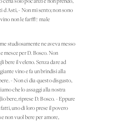
to cena solo poc'anzi e non prendo,
i d'Asti, - Non mi sento; non sono
n vino non le far√† male
iccome studiosamente ne aveva messo
e ne mesce per D. Bosco. Non
i bere il veleno. Senza dare ad
ante vino e fa un brindisi alla
 bere. - Non ci dia questo disgusto,
iamo che lo assaggi alla nostra
io bere, riprese D. Bosco. - Eppure
atti, uno di loro prese il povero
: se non vuol bere per amore,