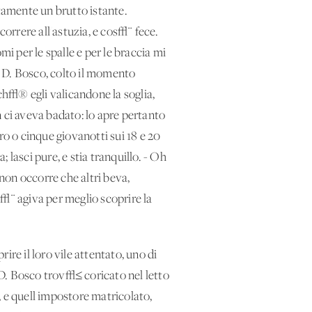
rtamente un brutto istante.
orrere all'astuzia, e cos√¨ fece.
 per le spalle e per le braccia mi
ra D. Bosco, colto il momento
rch√® egli valicandone la soglia,
 ci aveva badato: lo apre pertanto
ro o cinque giovanotti sui 18 e 20
; lasci pure, e stia tranquillo. - Oh
 non occorre che altri beva,
s√¨ agiva per meglio scoprire la
e il loro vile attentato, uno di
D. Bosco trov√≤ coricato nel letto
, e quell'impostore matricolato,