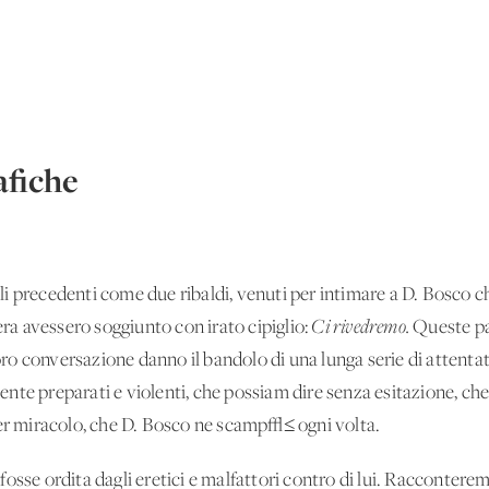
fiche
i precedenti come due ribaldi, venuti per intimare a D. Bosco ch
era avessero soggiunto con irato cipiglio:
Ci rivedremo.
Queste pa
loro conversazione danno il bandolo di una lunga serie di attentat
te preparati e violenti, che possiam dire senza esitazione, che 
per miracolo, che D. Bosco ne scamp√≤ ogni volta.
sse ordita dagli eretici e malfattori contro di lui. Racconteremo 