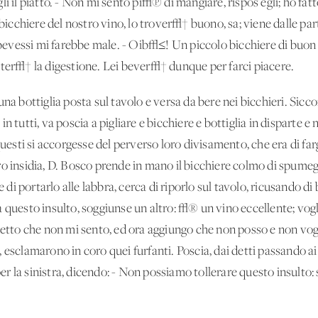
li il piatto. - Non mi sento pi√π di mangiare, rispos'egli; ho fat
cchiere del nostro vino, lo trover√† buono, sa; viene dalle part
e bevessi mi farebbe male. - Oib√≤! Un piccolo bicchiere di buo
uter√† la digestione. Lei bever√† dunque per farci piacere.
 una bottiglia posta sul tavolo e versa da bere nei bicchieri. S
n tutti, va poscia a pigliare e bicchiere e bottiglia in disparte 
ti si accorgesse del perverso loro divisamento, che era di fargl
o insidia, D. Bosco prende in mano il bicchiere colmo di spumeggi
e di portarlo alle labbra, cerca di riporlo sul tavolo, ricusando di
 questo insulto, soggiunse un altro: √® un vino eccellente; vogl
detto che non mi sento, ed ora aggiungo che non posso e non vogl
esclamarono in coro quei furfanti. Poscia, dai detti passando ai f
 per la sinistra, dicendo: - Non possiamo tollerare questo insulto