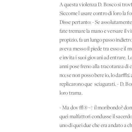
A questa violenza D. Bosco si trov√
Siccome l'usare contro di loro la 
Disse pertanto: - Se assolutamente
fate tremare la mano e versare il v
propizio, fa un lungo passo indietr
aveva messo il piede tra esso e il 
e invita i suoi giovani ad entrare.
anni pose freno alla tracotanza di co
no; se non posso bere io, lo dar√≤ a
replicarono que' sciagurati. - D. B
loro trama.
- Ma dov'√®¬† il moribondo? domand
quei malfattori condusse il sacerd
uno di quei due che era andato a ch