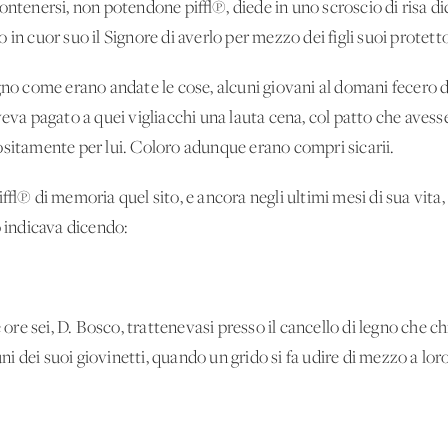
contenersi, non potendone pi√π, diede in uno scroscio di risa d
in cuor suo il Signore di averlo per mezzo dei figli suoi protetto
gno come erano andate le cose, alcuni giovani al domani fecero d
veva pagato a quei vigliacchi una lauta cena, col patto che avesse
ositamente per lui. Coloro adunque erano compri sicarii.
 di memoria quel sito, e ancora negli ultimi mesi di sua vita, 
o indicava dicendo:
 ore sei, D. Bosco, trattenevasi presso il cancello di legno che ch
 dei suoi giovinetti, quando un grido si fa udire di mezzo a lor