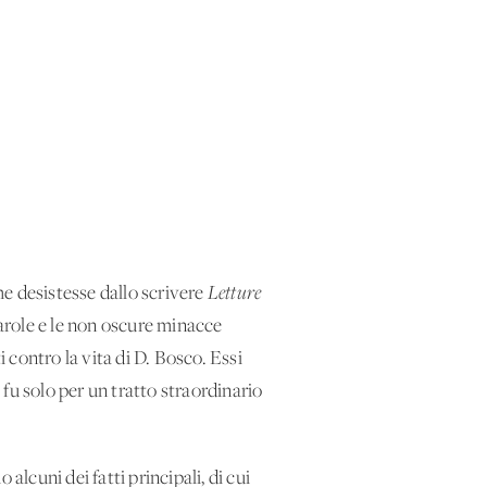
e desistesse dallo scrivere
Letture
role e le non oscure minacce
i contro la vita di D. Bosco. Essi
fu solo per un tratto straordinario
alcuni dei fatti principali, di cui