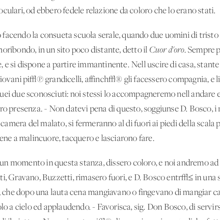
culari, od ebbero fedele relazione da coloro che lo erano stati.
facendo la consueta scuola serale, quando due uomini di tristo
oribondo, in un sito poco distante, detto il
Cuor d'oro.
Sempre pr
e, e si dispone a partire immantinente. Nell'uscire di casa, stante
giovani pi√π grandicelli, affinch√® gli facessero compagnia, e 
ei due sconosciuti: noi stessi lo accompagneremo nell'andare e 
ro presenza. - Non datevi pena di questo, soggiunse D. Bosco, i 
a camera del malato, si fermeranno al di fuori ai piedi della scala
bene a malincuore, tacquero e lasciarono fare.
ri un momento in questa stanza, dissero coloro, e noi andremo ad
gliuti, Gravano, Buzzetti, rimasero fuori, e D. Bosco entr√≤ in un
che dopo una lauta cena mangiavano o fingevano di mangiar ca
lo a cielo ed applaudendo. - Favorisca, sig. Don Bosco, di servirsi