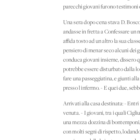
parecchi giovani furono testimoni o
Una sera dopo cena stava D. Bosco 
andasse in fretta a Confessare un m
affida tosto ad un altro la sua class
pensiero di menar seco alcuni dei 
conduca giovani insieme, dissero qu
potrebbe essere disturbato dalla lo
fare una passeggiatina, e giunti all
presso l'infermo. - E quei due, seb
Arrivati alla casa destinata: - Ent
venuta. - I giovani, tra i quali Ci
una mezza dozzina di bontemponi, 
con molti segni di rispetto, lodando