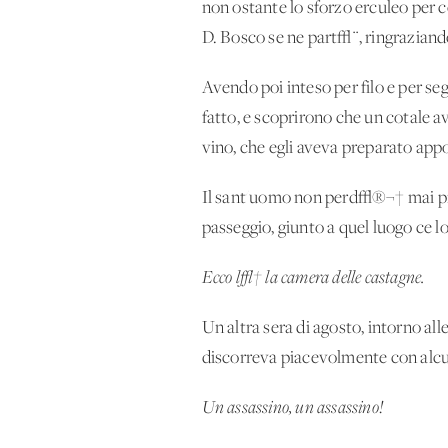
non ostante lo sforzo erculeo per 
D. Bosco se ne part√¨, ringraziando 
Avendo poi inteso per filo e per se
fatto, e scoprirono che un cotale a
vino, che egli aveva preparato app
Il sant'uomo non perd√®¬† mai pi√π
passeggio, giunto a quel luogo ce l
Ecco l√† la camera delle castagne.
Un'altra sera di agosto, intorno alle
discorreva piacevolmente con alcuni
Un assassino, un assassino!