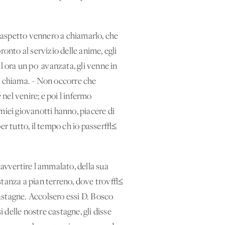
 aspetto vennero a chiamarlo, che
onto al servizio delle anime, egli
 l'ora un po' avanzata, gli venne in
li chiama. - Non occorre che
nel venire; e poi l'infermo
miei giovanotti hanno, piacere di
 per tutto, il tempo ch'io passer√≤
 avvertire l'ammalato, della sua
a stanza a pian terreno, dove trov√≤
stagne. Accolsero essi D. Bosco
 delle nostre castagne, gli disse