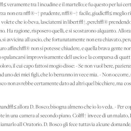
≤ veramente tra l'incudine e il martello; e fu questo per lui ce
forza non era n√®¬† prudente, n√®¬† facile, giudic√≤ meglio ric
 volete che io beva, lasciatemi in libert√†, perch√® prendendomi
ino. Ha ragione, risposero quelli, e si scostarono alquanto. Allo
o, si avvicina all'uscio, che fortunatamente non era chiavato, pe
muro affinch√® non si potesse chiudere, e quella brava gente non
 Lo spalancarsi improvvisamente dell'uscio e la comparsa di quatt
loro, il cui capo fattosi mogio disse: - Se non vuol bere, pazienza
d uno dei miei figli, che lo berranno in vece mia. - Non occorre,
osco non avrebbe certamente dato ad altri quel bicchiere, ma co
√≤ allora D. Bosco; bisogna almeno che io lo veda. - Per coprir
ote in una camera al secondo piano. Col√† invece di un malato, 
iamarlo all'Oratorio. D. Bosco gli fece tuttavia alcune domande