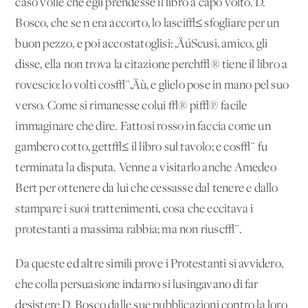
caso volle che egli prendesse il libro a capo volto. D.
Bosco, che se n'era accorto, lo lasci√≤ sfogliare per un
buon pezzo, e poi accostatoglisi: ‚ÄúScusi, amico, gli
disse, ella non trova la citazione perch√® tiene il libro a
rovescio: lo volti cos√¨‚Äù, e glielo pose in mano pel suo
verso. Come si rimanesse colui √® pi√π facile
immaginare che dire. Fattosi rosso in faccia come un
gambero cotto, gett√≤ il libro sul tavolo; e cos√¨ fu
terminata la disputa. Venne a visitarlo anche Amedeo
Bert per ottenere da lui che cessasse dal tenere e dallo
stampare i suoi trattenimenti, cosa che eccitava i
protestanti a massima rabbia; ma non riusc√¨.
Da queste ed altre simili prove i Protestanti si avvidero,
che colla persuasione indarno si lusingavano di far
desistere D. Bosco dalle sue pubblicazioni contro la loro