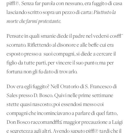
pi√π. Senza far parola con nessuno, era fuggito di casa
lasciando scritto sopra un pezzo di carta:
Piuttosto la
morte che farmi protestante.
Pensate in quali smanie diede il padre nel vedersi cos√¨
scornato. Riflettendo al disonore e alle beffe cui era
esposto presso a' suoi compagni, si diede a cercare il
figlio da tutte parti, per vincere il suo punto; ma per
fortuna non gli fu dato di trovarlo.
Dov'era egli fuggito? Nell'Oratorio di S. Francesco di
Sales presso D. Bosco. Quivi nelle prime settimane
stette quasi nascosto; poi essendosi messo coi
compagni che incominciavano a parlare di quel fatto,
Don Bosco raccomand√≤ maggior precauzione a Luigi
e segretezza agli altri. Avendo saputo pi√π tardi che il