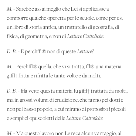
M.
- Sarebbe assai meglio che Lei si applicasse a
comporre qualche operetta per le scuole, come per es.
un libro di storia antica, un trattatello di geografia, di
fisica, di geometria, e non di
Letture Cattoliche.
D. B.
- E
perch√® non di queste
Letture?
M.
- Perch√® quella, che vi si tratta, √® una materia
gi√† fritta e rifritta le tante volte e da molti.
D. B.
- √à vero; questa materia fu gi√† trattata da molti,
ma in grossi volumi di erudizione, che fanno pei dotti e
non pel basso popolo, a cui mirano di proposito i piccoli
e semplici opuscoletti delle
Letture Cattoliche.
M.
- Ma questo lavoro non Le reca alcun vantaggio; al