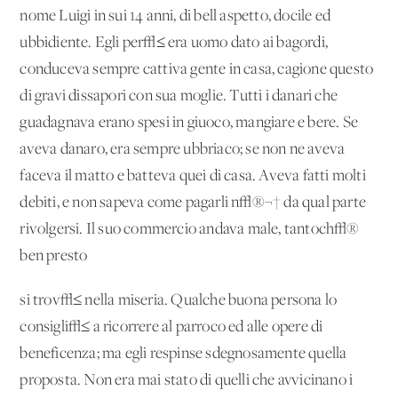
nome Luigi in sui 14 anni, di bell'aspetto, docile ed
ubbidiente. Egli per√≤ era uomo dato ai bagordi,
conduceva sempre cattiva gente in casa, cagione questo
di gravi dissapori con sua moglie. Tutti i danari che
guadagnava erano spesi in giuoco, mangiare e bere. Se
aveva danaro, era sempre ubbriaco; se non ne aveva
faceva il matto e batteva quei di casa. Aveva fatti molti
debiti, e non sapeva come pagarli n√®¬† da qual parte
rivolgersi. Il suo commercio andava male, tantoch√®
ben presto
si trov√≤ nella miseria. Qualche buona persona lo
consigli√≤ a ricorrere al parroco ed alle opere di
beneficenza; ma egli respinse sdegnosamente quella
proposta. Non era mai stato di quelli che avvicinano i