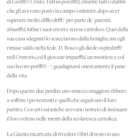
di Ges√π Cristo. Fattisi perci√≤ chiarire tutti i dubbii
che gli avevano posto in campo i ministri, dopo aver
superate molte difficolt√† per parte de' parenti,
abiur√≤ infine i suoi errori e si rese cattolico. Quei della
sua casa sdegnati lo scacciarono dalla famiglia; ma egli
rimase saldo nella fede. D. Bosco gli diede ospitalit√†
nell'Oratorio, ed il giovane impar√≤ un mestiere e col
suo lavoro pot√®¬† guadagnarsi onestamente il pane
della vita.
Dopo queste due perdite uno smacco maggiore ebbero
a soffrire i protestanti e quelli che seguivano il loro
partito. Con arti sataniche avevano tentato di insinuare
il loro veleno nelle menti della scolaresca cattolica.
La Giunta incaricata di rivedere i libri di testo in uso