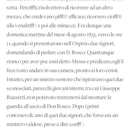
setta. Perci√≤ risolvettero di ricorrere ad un altro
mezzo, che credevano pi√π efficace; ricorsero cio√®
alla venalit√† e poi alle minacce. Era dunque una
domenica mattina del mese di agosto 1853, verso le ore
11, quando si presentarono nell'Ospizio due signori,
domandando di parlare con D. Bosco. Quantunque
stanco per aver poc'anzi detto Messa e predicato, egli li
fece tosto andare in sua camera, pronto ai loro cenni.
Intanto, per un sinistro sentore che ispiravano quei due
sconosciuti, parecchi giovani interni, tra cui Giuseppe
Buzzetti, non poterono trattenersi dal montare la
guardia all'uscio di Don Bosco. Dopo i primi
convenevoli, uno di quei due signori, che forse era un
ministro valdese, prese a dire cos√¨: