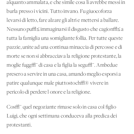
alquanto ammalata, e che simile cosa li avrebbe messi in
burla presso i vicini. Tutto invano. Fu giuocoforza
levarsi di letto, fare alzare gli altri e mettersi a ballare.
Nessuno pu√≤ immaginarsi il disgusto che cagion√≤ a
tutta la famiglia una somigliante follia. Per tutte queste
pazzie, unite ad una continua minaccia di percosse e di
morte se non si abbracciava la religione protestante, la
moglie fugg√¨ di casa e la figlia la segu√¨. Ambedue
presero a servire in una casa, amando meglio esporsi a
patire qualunque male piuttostoch√® vivere in
pericolo di perdere l'onore e la religione.
Cos√¨ quel negoziante rimase solo in casa col figlio
Luigi, che ogni settimana conduceva alla predica dei
protestanti.