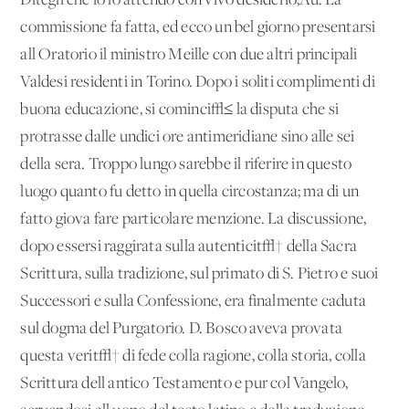
Ditegli che io lo attendo con vivo desiderio‚Äù. La
commissione fa fatta, ed ecco un bel giorno presentarsi
all'Oratorio il ministro Meille con due altri principali
Valdesi residenti in Torino. Dopo i soliti complimenti di
buona educazione, si cominci√≤ la disputa che si
protrasse dalle undici ore antimeridiane sino alle sei
della sera. Troppo lungo sarebbe il riferire in questo
luogo quanto fu detto in quella circostanza; ma di un
fatto giova fare particolare menzione. La discussione,
dopo essersi raggirata sulla autenticit√† della Sacra
Scrittura, sulla tradizione, sul primato di S. Pietro e suoi
Successori e sulla Confessione, era finalmente caduta
sul dogma del Purgatorio. D. Bosco aveva provata
questa verit√† di fede colla ragione, colla storia, colla
Scrittura dell'antico Testamento e pur col Vangelo,