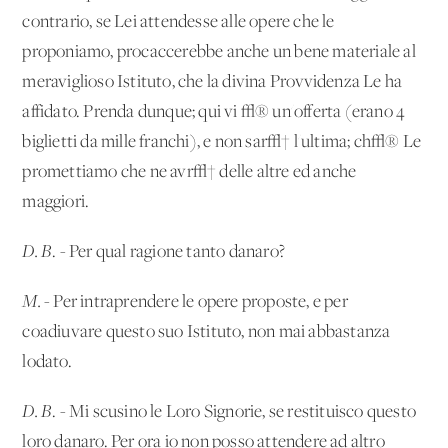
contrario, se Lei attendesse alle opere che le
proponiamo, procaccerebbe anche un bene materiale al
meraviglioso Istituto, che la divina Provvidenza Le ha
affidato. Prenda dunque; qui vi √® un'offerta (erano 4
biglietti da mille franchi), e non sar√† l'ultima; ch√® Le
promettiamo che ne avr√† delle altre ed anche
maggiori.
D. B
. - Per
qual ragione tanto danaro?
M.
- Per intraprendere le opere proposte, e per
coadiuvare questo suo Istituto, non mai abbastanza
lodato.
D. B
. - Mi scusino le Loro Signorie, se restituisco questo
loro danaro. Per ora io non posso attendere ad altro