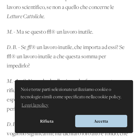
lavoro scientifico, se non a quello che concerne le
Letture Cattoliche.
M.
- Ma se questo √® un lavoro inutile.
D. B.
- Se
√®
un lavoro inutile, che importa ad essi? Se
√® un lavoro inutile a che questa somma per
impedirlo?
M.
- La S. V. non bada all'azione che fa; con questo
Noi e terze parti selezionate utilizziamo cookie o
rifiuto Lei cagiona un grave danno al suo Istituto, ed
tecnologie simili come specificato nella cookie policy.
espone la sua persona a certe conseguenze, a certi
Leggi la policy
pericoli...
Rifiuta
Accetta
D. B.
- Miei
signori, capisco quello che con queste parole
vogliono significarmi; ma dichiaro loro alto e tondo, che