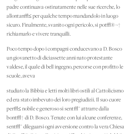
padre continuava ostinatamente nelle sue ricerche, lo
allontan√≤ per qualche tempo mandandolo in luogo
sicuro. Finalmente, svanito ogni pericolo, si pot√®¬†
richiamarlo e vivere tranquilli.
Poco tempo dopo i compagni conducevano a D. Bosco
un giovanetto di diciassette anni nato protestante
valdese, il quale di bell'ingegno, percorse con profitto le
scuole, aveva
studiato la Bibbia e letti molti libri ostili al Cattolicismo
ed era stato imbevuto dei loro pregiudizii. Il suo cuore
per√≤ nobile e generoso si sent√¨ attrarre dalla
bont√† di D. Bosco. Tenute con lui alcune conferenze,
sent√¨ dileguarsi ogni avversione contro la vera Chiesa