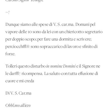
Car.mo Signor Teologo,
¬†
Dunque siamo alle spese di V. S. car.ma. Domani pel
vapore delle 10 sono da lei con un chiericotto segretario
per doppio scopo; per fare una dormita e scrivere;
perciocch√® sono sopraccarico di lavoro e sfinito di
forze.
Tolleri questo disturbo
in nomine Domini
e il Signore ne
le dar√† ricompensa. La saluto con tutta effusione di
cuore e mi creda
Di V. S. Car.ma
Obbl.mo allievo