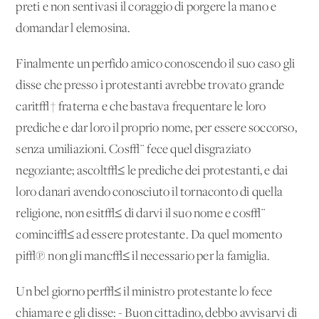
preti e non sentivasi il coraggio di porgere la mano e
domandar l'elemosina.
Finalmente un perfido amico conoscendo il suo caso gli
disse che presso i protestanti avrebbe trovato grande
carit√† fraterna e che bastava frequentare le loro
prediche e dar loro il proprio nome, per essere soccorso,
senza umiliazioni. Cos√¨ fece quel disgraziato
negoziante; ascolt√≤ le prediche dei protestanti, e dai
loro danari avendo conosciuto il tornaconto di quella
religione, non esit√≤ di darvi il suo nome e cos√¨
cominci√≤ ad essere protestante. Da quel momento
pi√π non gli manc√≤ il necessario per la famiglia.
Un bel giorno per√≤ il ministro protestante lo fece
chiamare e gli disse: - Buon cittadino, debbo avvisarvi di