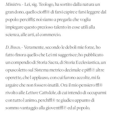
Ministro.
- Lei, sig. Teologo, ha sortito dalla natura un
gran dono, quello cio√® di farsi capire e farsi leggere dal
popolo: perci√≤ noi siamo a pregarla che voglia
impiegare questo prezioso talento in cose utili alla
scienza, alle arti, al commercio.
D. Bosco.
- Veramente
,
secondo le deboli mie forze, ho
fatto finora quello che Lei mi suggerisce; ho pubblicato
un compendio di Storia Sacra, di Storia Ecclesiastica, un
opuscoletto sul Sistema metrico decimale e pi√π altre
operette, che l'applauso, con cui furono accolte, mi fa
arguire che non fossero inutili. Ora il mio pensiero √®
rivolto alle
Letture Cattoliche,
di cui intendo di occuparmi
con tutto l'animo, perch√® te giudico appunto di
sommo vantaggio alla giovent√π ed al popolo.