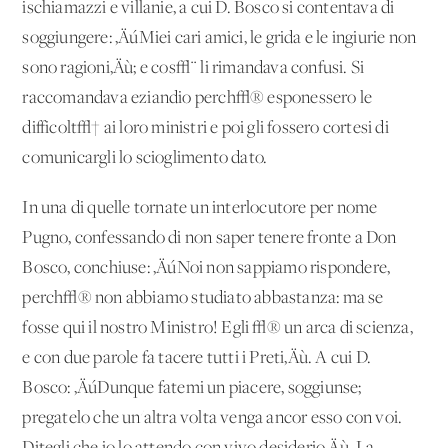
ischiamazzi e villanie, a cui D. Bosco si contentava di
soggiungere: ‚ÄúMiei cari amici, le grida e le ingiurie non
sono ragioni‚Äù; e cos√¨ li rimandava confusi. Si
raccomandava eziandio perch√® esponessero le
difficolt√† ai loro ministri e poi gli fossero cortesi di
comunicargli lo scioglimento dato.
In una di quelle tornate un interlocutore per nome
Pugno, confessando di non saper tenere fronte a Don
Bosco, conchiuse: ‚ÄúNoi non sappiamo rispondere,
perch√® non abbiamo studiato abbastanza: ma se
fosse qui il nostro Ministro! Egli √® un'arca di scienza,
e con due parole fa tacere tutti i Preti‚Äù. A cui D.
Bosco: ‚ÄúDunque fatemi un piacere, soggiunse;
pregatelo che un'altra volta venga ancor esso con voi.