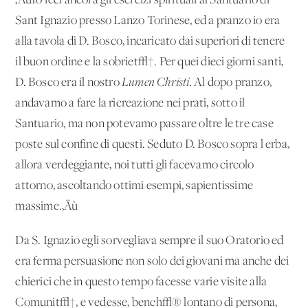
‚ÄúIo feci ancora gli esercizi spirituali al Santuario di
Sant'Ignazio presso Lanzo Torinese, ed a pranzo io era
alla tavola di D. Bosco, incaricato dai superiori di tenere
il buon ordine e la sobriet√†. Per quei dieci giorni santi,
D. Bosco era il nostro
Lumen Christi.
Al dopo pranzo,
andavamo a fare la ricreazione nei prati, sotto il
Santuario, ma non potevamo passare oltre le tre case
poste sul confine di questi. Seduto D. Bosco sopra l'erba,
allora verdeggiante, noi tutti gli facevamo circolo
attorno, ascoltando ottimi esempi, sapientissime
massime.‚Äù
Da S. Ignazio egli sorvegliava sempre il suo Oratorio ed
era ferma persuasione non solo dei giovani ma anche dei
chierici che in questo tempo facesse varie visite alla
Comunit√†, e vedesse, bench√® lontano di persona,