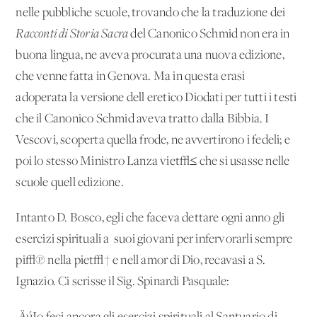
nelle pubbliche scuole, trovando che la traduzione dei
Racconti di Storia Sacra
del Canonico Schmid non era in
buona lingua, ne aveva procurata una nuova edizione,
che venne fatta in Genova. Ma in questa erasi
adoperata la versione dell'eretico Diodati per tutti i testi
che il Canonico Schmid aveva tratto dalla Bibbia. I
Vescovi, scoperta quella frode, ne avvertirono i fedeli; e
poi lo stesso Ministro Lanza viet√≤ che si usasse nelle
scuole quell'edizione.
Intanto D. Bosco, egli che faceva dettare ogni anno gli
esercizi spirituali a' suoi giovani per infervorarli sempre
pi√π nella piet√† e nell'amor di Dio, recavasi a S.
Ignazio. Ci scrisse il Sig. Spinardi Pasquale: