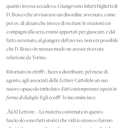
quanto in essa accadeva. Giungevano infatti biglietti di
D. Bosco che avvisavano un disordine avvenuto, come
per es. di alcuni che invece di recitare le orazioni coi
compagni alla sera, eransi appartati per giuocare, e dal
fatto avvenuto, al giungere dell'avviso, non era possibile
che D. Bosco in nessun modo ne avesse ricevuta
relazione da Torino.
Ritornato in citt√†, faceva distribuire, pel mese di
agosto, agli associati delle
Letture Cattoliche
un suo
nuovo opuscolo intitolato:
Fatti contemporanei esposti in
forma di dialoghi.
Egli cos√¨ lo incominciava:
‚ÄúAl Lettore. - La materia contenuta in questo
fascicolo sono fatti storici che vidi io stesso o furono