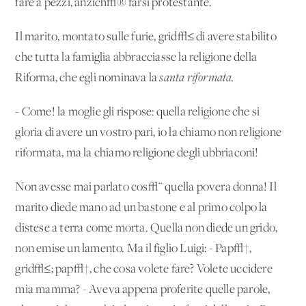
fare a pezzi, anzich√® farsi protestante.
Il marito, montato sulle furie, grid√≤ di avere stabilito
che tutta la famiglia abbracciasse la religione della
Riforma, che egli nominava la
santa riformata.
- Come! la moglie gli rispose: quella religione che si
gloria di avere un vostro pari, io la chiamo non religione
riformata, ma la chiamo religione degli ubbriaconi!
Non avesse mai parlato cos√¨ quella povera donna! Il
marito diede mano ad un bastone e al primo colpo la
distese a terra come morta. Quella non diede un grido,
non emise un lamento. Ma il figlio Luigi: - Pap√†,
grid√≤; pap√†, che cosa volete fare? Volete uccidere
mia mamma? - Aveva appena proferite quelle parole,