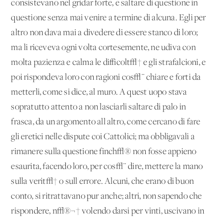
consistevano nel gridar forte, e saltare di questione in
questione senza mai venire a termine di alcuna. Egli per
altro non dava mai a divedere di essere stanco di loro;
ma li riceveva ogni volta cortesemente, ne udiva con
molta pazienza e calma le difficolt√† e gli strafalcioni, e
poi rispondeva loro con ragioni cos√¨ chiare e forti da
metterli, come si dice, al muro. A quest'uopo stava
sopratutto attento a non lasciarli saltare di palo in
frasca, da un argomento all'altro, come cercano di fare
gli eretici nelle dispute coi Cattolici; ma obbligavali a
rimanere sulla questione finch√® non fosse appieno
esaurita, facendo loro, per cos√¨ dire, mettere la mano
sulla verit√† o sull'errore. Alcuni, che erano di buon
conto, si ritrattavano pur anche; altri, non sapendo che
rispondere, n√®¬† volendo darsi per vinti, uscivano in