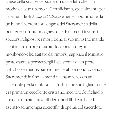
cause della sua perversione; un ravveduto che narra i
motivi del suo ritorno al Cattolicismo, specialmente per
la lettura degli
Avvisi ai Cattolici
e per le ragioni udite da
un buon Sacerdote sul dogma dei Sacramento della
penitenza; un infermo grave che domandati invano i
soccorsi religiosi per morir bene al suo ministro, manda
a chiamare un prete suo antico confessore; un
moribondo che, agitato dai rimorsi, supplica il Ministro
protestante a permettergli l'assistenza di un prete
cattolico, e muore, barbaramente abbandonato, senza
Sacramenti: in fine i lamenti di una madre con un
sacerdote per la mutata condotta di un suo figliuolo, che
era prima un eccellente cristiano; incontro del figliuolo
suddetto, ingannato dalla lettura di libri cattivi ed
ascritto ad un'empia societ√† di operai, col sacerdote