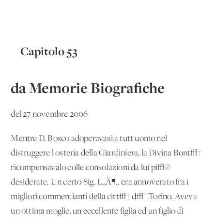
Capitolo 53
da Memorie Biografiche
del 27 novembre 2006
Mentre D. Bosco adoperavasi a tutt'uomo nel
distruggere l'osteria della Giardiniera, la Divina Bont√†
ricompensavalo colle consolazioni da lui pi√π
desiderate. Un certo Sig. L.‚Ä¶.. era annoverato fra i
migliori commercianti della citt√† d√¨ Torino. Aveva
un'ottima moglie, un'eccellente figlia ed un figlio di