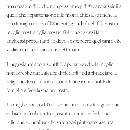
una cosa, ed √® che non possiamo pi√π dare sussidii a
quelli che appartengono alla nostra chiesa, se anche la
loro famiglia non vi √® ascritta; onde finch√® vostra
moglie, vostra figlia, vostro figlio non siensi fatti
anch'essi protestanti, io devo sospendere quel tanto che
vi dava in fine di ciascuna settimana.
Il negoziante acconsent√¨, e persuaso che la moglie
non avrebbe fatta alcuna difficolt√† ad abbracciare la
religione di suo marito, ritornato a casa radun√≤ la
famiglia e fece la sua proposta.
La moglie non pot√®¬† contenere la sua indignazione
e chiamando il marito apostata, traditore della sua
religione, conchiuse che sarebbesi piuttosto lasciata