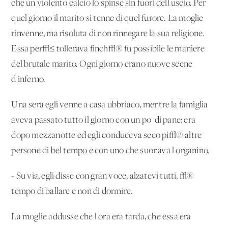
che un violento calcio lo spinse sin fuori dell'uscio. Per
quel giorno il marito si tenne di quel furore. La moglie
rinvenne, ma risoluta di non rinnegare la sua religione.
Essa per√≤ tollerava finch√® fu possibile le maniere
del brutale marito. Ogni giorno erano nuove scene
d'inferno.
Una sera egli venne a casa ubbriaco, mentre la famiglia
aveva passato tutto il giorno con un po' di pane; era
dopo mezzanotte ed egli conduceva seco pi√π altre
persone di bel tempo e con uno che suonava l'organino.
- Su via, egli disse con gran voce, alzatevi tutti, √®
tempo di ballare e non di dormire.
La moglie addusse che l'ora era tarda, che essa era