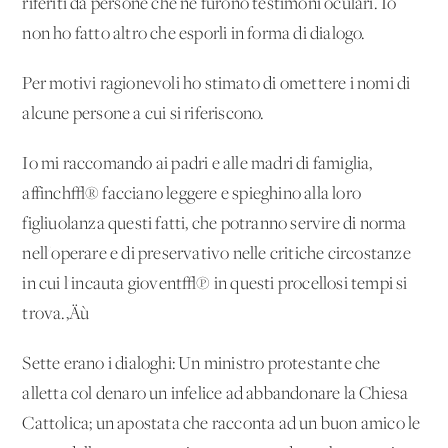
riferiti da persone che ne furono testimoni oculari. Io
non ho fatto altro che esporli in forma di dialogo.
Per motivi ragionevoli ho stimato di omettere i nomi di
alcune persone a cui si riferiscono.
Io mi raccomando ai padri e alle madri di famiglia,
affinch√® facciano leggere e spieghino alla loro
figliuolanza questi fatti, che potranno servire di norma
nell'operare e di preservativo nelle critiche circostanze
in cui l'incauta giovent√π in questi procellosi tempi si
trova.‚Äù
Sette erano i dialoghi: Un ministro protestante che
alletta col denaro un infelice ad abbandonare la Chiesa
Cattolica; un apostata che racconta ad un buon amico le