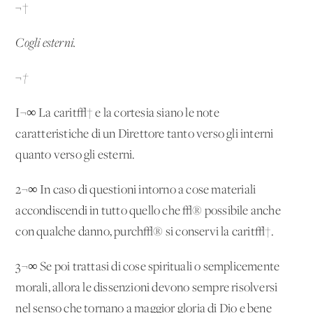
¬†
Cogli esterni.
¬†
I¬∞ La carit√† e la cortesia siano le note
caratteristiche di un Direttore tanto verso gli interni
quanto verso gli esterni.
2¬∞ In caso di questioni intorno a cose materiali
accondiscendi in tutto quello che √® possibile anche
con qualche danno, purch√® si conservi la carit√†.
3¬∞ Se poi trattasi di cose spirituali o semplicemente
morali, allora le dissenzioni devono sempre risolversi
nel senso che tornano a maggior gloria di Dio e bene