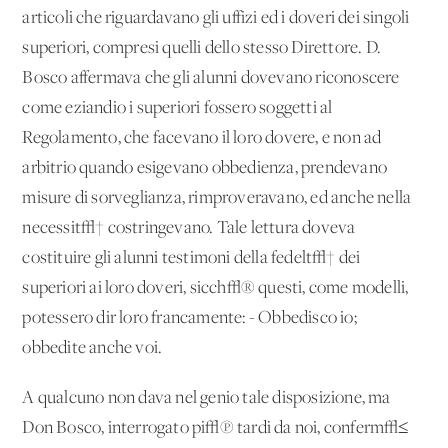
articoli che riguardavano gli uffizi ed i doveri dei singoli
superiori, compresi quelli dello stesso Direttore. D.
Bosco affermava che gli alunni dovevano riconoscere
come eziandio i superiori fossero soggetti al
Regolamento, che facevano il loro dovere, e non ad
arbitrio quando esigevano obbedienza, prendevano
misure di sorveglianza, rimproveravano, ed anche nella
necessit√† costringevano. Tale lettura doveva
costituire gli alunni testimoni della fedelt√† dei
superiori ai loro doveri, sicch√® questi, come modelli,
potessero dir loro francamente: - Obbedisco io;
obbedite anche voi.
A qualcuno non dava nel genio tale disposizione, ma
Don Bosco, interrogato pi√π tardi da noi, conferm√≤