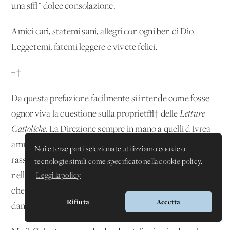
una s√¨ dolce consolazione.
Amici cari, statemi sani, allegri con ogni ben di Dio.
Leggetemi, fatemi leggere e vivete felici.
¬†
Da questa prefazione facilmente si intende come fosse
ognor viva la questione sulla propriet√† delle
Letture
Cattoliche.
La Direzione sempre in mano a quelli d'Ivrea
amministrava le entrate senza controllo, e non poteva
Noi e terze parti selezionate utilizziamo cookie o
rassegnarsi che la stampa dei fascicoli si facesse
tecnologie simili come specificato nella cookie policy.
nell'Oratorio di S. Francesco di Sales. Di qui certe voci
Leggi la policy
che si facevano correre su questi dissidii, reputati
Rifiuta
Accetta
dannosi alla continuazione di quelle buone opere.