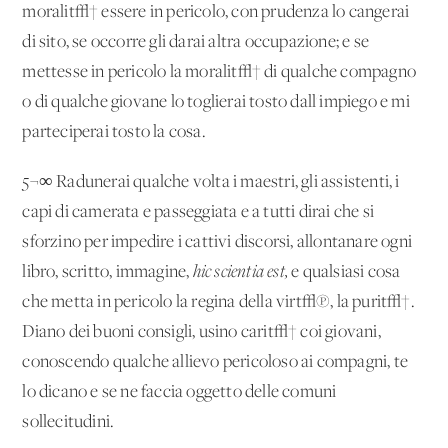
moralit√† essere in pericolo, con prudenza lo cangerai
di sito, se occorre gli darai altra occupazione; e se
mettesse in pericolo la moralit√† di qualche compagno
o di qualche giovane lo toglierai tosto dall'impiego e mi
parteciperai tosto la cosa.
5¬∞ Radunerai qualche volta i maestri, gli assistenti, i
capi di camerata e passeggiata e a tutti dirai che si
sforzino per impedire i cattivi discorsi, allontanare ogni
libro, scritto, immagine,
hic
scientia est,
e qualsiasi cosa
che metta in pericolo la regina della virt√π, la purit√†.
Diano dei buoni consigli, usino carit√† coi giovani,
conoscendo qualche allievo pericoloso ai compagni, te
lo dicano e se ne faccia oggetto delle comuni
sollecitudini.