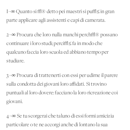
I¬∞ Quanto si √® detto pei maestri si pu√≤ in gran
parte applicare agli assistenti e capi di camerata.
2¬∞ Procura che loro nulla manchi perch√® possano
continuare i loro studi; perci√≤ fa in modo che
qualcuno faccia loro scuola ed abbiano tempo per
studiare.
3¬∞ Procura di trattenerti con essi per udirne il parere
sulla condotta dei giovani loro affidati. Si trovino
puntuali al loro dovere: facciano la loro ricreazione coi
giovani.
4¬∞ Se tu scorgerai che taluno di essi formi amicizia
particolare o te ne accorgi anche di lontano la sua