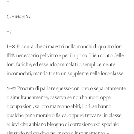
¬†
Coi Maestri.
¬†
I¬∞ Procura che ai maestri nulla manchi di quanto loro
√® necessario pel vitto e per il riposo. Tien conto delle
loro fatiche; ed essendo ammalati o semplicemente
incomodati, manda tosto un supplente nella loro classe.
2¬∞ Procura di parlare spesso con loro o separatamente
o simultaneamente; osserva se non hanno troppe
occupazioni, se loro mancano abiti, libri; se hanno
qualche pena morale o fisica; oppure trovansi in classe
allievi che abbiano bisogno di correzione odi speciale
riguardo nel grado o nel modo d'insegnamento. -