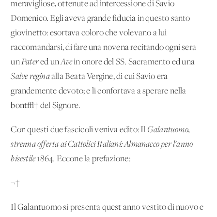
meravigliose, ottenute ad intercessione di Savio
Domenico. Egli aveva grande fiducia in questo santo
giovinetto: esortava coloro che volevano a lui
raccomandarsi, di fare una novena recitando ogni sera
un
Pater
ed un
Ave
in onore del SS. Sacramento ed una
Salve regina
alla Beata Vergine, di cui Savio era
grandemente devoto; e li confortava a sperare nella
bont√† del Signore.
Con questi due fascicoli veniva edito: Il
Galantuomo,
strenna offerta ai Cattolici Italiani: Almanacco per l'anno
bisestile
1864
.
Eccone la prefazione:
¬†
Il Galantuomo si presenta quest'anno vestito di nuovo e