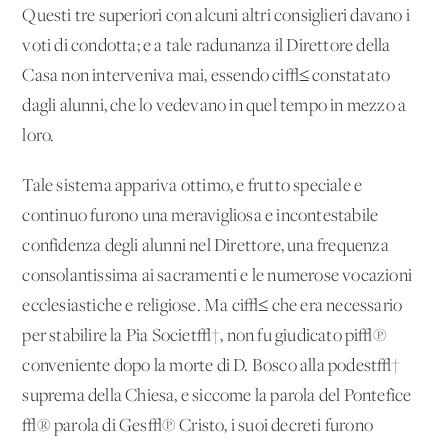
Questi tre superiori con alcuni altri consiglieri davano i
voti di condotta; e a tale radunanza il Direttore della
Casa non interveniva mai, essendo ci√≤ constatato
dagli alunni, che lo vedevano in quel tempo in mezzo a
loro.
Tale sistema appariva ottimo, e frutto speciale e
continuo furono una meravigliosa e incontestabile
confidenza degli alunni nel Direttore, una frequenza
consolantissima ai sacramenti e le numerose vocazioni
ecclesiastiche e religiose. Ma ci√≤ che era necessario
per stabilire la Pia Societ√†, non fu giudicato pi√π
conveniente dopo la morte di D. Bosco alla podest√†
suprema della Chiesa, e siccome la parola del Pontefice
√® parola di Ges√π Cristo, i suoi decreti furono