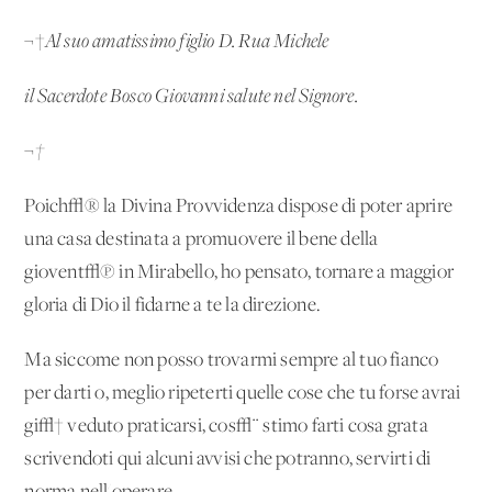
¬†
Al suo amatissimo figlio D. Rua Michele
il Sacerdote Bosco Giovanni salute nel Signore.
¬†
Poich√® la Divina Provvidenza dispose di poter aprire
una casa destinata a promuovere il bene della
giovent√π in Mirabello, ho pensato, tornare a maggior
gloria di Dio il fidarne a te la direzione.
Ma siccome non posso trovarmi sempre al tuo fianco
per darti o, meglio ripeterti quelle cose che tu forse avrai
gi√† veduto praticarsi, cos√¨ stimo farti cosa grata
scrivendoti qui alcuni avvisi che potranno, servirti di