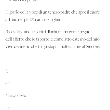
norma nell'operare.
Ti parlo colla voce di un tenero padre che apre il cuore
ad uno de' pi√π cari suoi figliuoli.
Ricevili adunque scritti di mia mano come pegno
dell'affetto che io ti porto, e come atto esterno del mio
vivo desiderio che tu guadagni molte anime al Signore.
¬†
I.
¬†
Con te stesso.
¬†