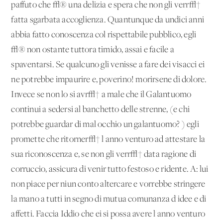
paffuto che √® una delizia e spera che non gli verr√†
fatta sgarbata accoglienza. Quantunque da undici anni
abbia fatto conoscenza col rispettabile pubblico, egli
√® non ostante tuttora timido, assai e facile a
spaventarsi. Se qualcuno gli venisse a fare dei visacci ei
ne potrebbe impaurire e, poverino! morirsene di dolore.
Invece se non lo si avr√† a male che il Galantuomo
continui a sedersi al banchetto delle strenne, (e chi
potrebbe guardar di mal occhio un galantuomo? ) egli
promette che ritorner√† l'anno venturo ad attestare la
sua riconoscenza e, se non gli verr√† data ragione di
corruccio, assicura di venir tutto festoso e ridente. A: lui
non piace per niun conto altercare e vorrebbe stringere
la mano a tutti in segno di mutua comunanza d'idee e di
affetti. Faccia Iddio che ei si possa avere l'anno venturo