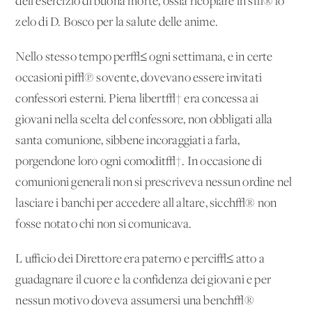
dell'esercizio di buona morte, ossia ricopiare in s√® lo
zelo di D. Bosco per la salute delle anime.
Nello stesso tempo per√≤ ogni settimana, e in certe
occasioni pi√π sovente, dovevano essere invitati
confessori esterni. Piena libert√† era concessa ai
giovani nella scelta del confessore, non obbligati alla
santa comunione, sibbene incoraggiati a farla,
porgendone loro ogni comodit√†. In occasione di
comunioni generali non si prescriveva nessun ordine nel
lasciare i banchi per accedere all'altare, sicch√® non
fosse notato chi non si comunicava.
L'ufficio dei Direttore era paterno e perci√≤ atto a
guadagnare il cuore e la confidenza dei giovani e per
nessun motivo doveva assumersi una bench√®