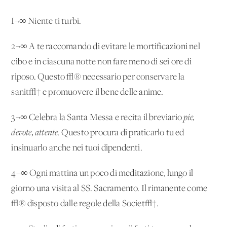
I¬∞ Niente ti turbi.
2¬∞ A te raccomando di evitare le mortificazioni nel
cibo e in ciascuna notte non fare meno di sei ore di
riposo. Questo √® necessario per conservare la
sanit√† e promuovere il bene delle anime.
3¬∞ Celebra la Santa Messa e recita il breviario
pie,
devote, attente.
Questo procura di praticarlo tu ed
insinuarlo anche nei tuoi dipendenti.
4¬∞ Ogni mattina un poco di meditazione, lungo il
giorno una visita al SS. Sacramento. Il rimanente come
√® disposto dalle regole della Societ√†.