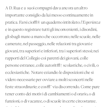
A D. Rua e a' suoi compagni dava ancora un altro
importante consiglio da lui messo continuamente in
pratica. Farsi cio√® un quaderno intitolato:
l'Esperienza
e in questo registrare tutti gli inconvenienti, i disordini,
gli sbagli mano a mano che occorrono; nelle scuole, nelle
camerate, nel passeggio, nelle relazioni tra giovani e
giovani, tra superiori e inferiori, tra i superiori stessi; nei
rapporti del Collegio coi parenti dei giovani, colle
persone estranee, colle autorit√† scolastiche, o civili, o
ecclesiastiche. Notare eziandio le disposizioni che si
videro necessarie per ovviare a molti sconcerti nelle
feste straordinarie; e cos√¨ via discorrendo. Come pure
tener conto dei motivi di cambiamenti o d'orario, o di
funzioni, o di vacanze, o di scuole in certe circostanze.