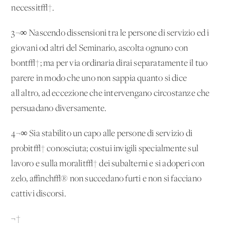
necessit√†.
3¬∞ Nascendo dissensioni tra le persone di servizio ed i
giovani od altri del Seminario, ascolta ognuno con
bont√†; ma per via ordinaria dirai separatamente il tuo
parere in modo che uno non sappia quanto si dice
all'altro, ad eccezione che intervengano circostanze che
persuadano diversamente.
4¬∞ Sia stabilito un capo alle persone di servizio di
probit√† conosciuta; costui invigili specialmente sul
lavoro e sulla moralit√† dei subalterni e si adoperi con
zelo, affinch√® non succedano furti e non si facciano
cattivi discorsi.
¬†