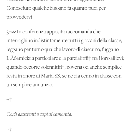
Conosciuto qualche bisogno fa quanto puoi per
provvedervi.
3¬∞ In conferenza apposita raccomanda che
interroghino indistintamente tutti i giovani della classe,
leggano per turno qualche lavoro di ciascuno; fuggano
L‚Äôamicizia particolare e la parzialit√† fra i loro allievi;
quando occorre solennit√†, novena od anche semplice
festa in onore di Maria SS. se ne dia cenno in classe con
un semplice annunzio.
¬†
Cogli assistenti o capi di camerata.
¬†