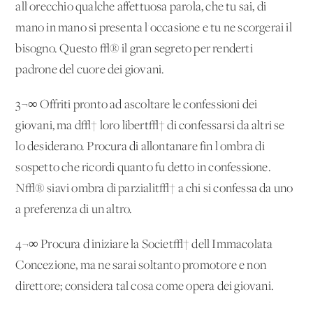
all'orecchio qualche affettuosa parola, che tu sai, di
mano in mano si presenta l'occasione e tu ne scorgerai il
bisogno. Questo √® il gran segreto per renderti
padrone del cuore dei giovani.
3¬∞ Offriti pronto ad ascoltare le confessioni dei
giovani, ma d√† loro libert√† di confessarsi da altri se
lo desiderano. Procura di allontanare fin l'ombra di
sospetto che ricordi quanto fu detto in confessione.
N√® siavi ombra di parzialit√† a chi si confessa da uno
a preferenza di un altro.
4¬∞ Procura d'iniziare la Societ√† dell'Immacolata
Concezione, ma ne sarai soltanto promotore e non
direttore; considera tal cosa come opera dei giovani.