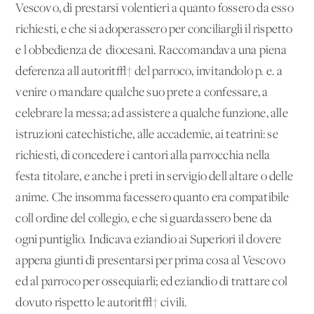
Vescovo, di prestarsi volentieri a quanto fossero da esso
richiesti, e che si adoperassero per conciliargli il rispetto
e l'obbedienza de' diocesani. Raccomandava una piena
deferenza all'autorit√† del parroco, invitandolo p. e. a
venire o mandare qualche suo prete a confessare, a
celebrare la messa; ad assistere a qualche funzione, alle
istruzioni catechistiche, alle accademie, ai teatrini: se
richiesti, di concedere i cantori alla parrocchia nella
festa titolare, e anche i preti in servigio dell'altare o delle
anime. Che insomma facessero quanto era compatibile
coll'ordine del collegio, e che si guardassero bene da
ogni puntiglio. Indicava eziandio ai Superiori il dovere
appena giunti di presentarsi per prima cosa al Vescovo
ed al parroco per ossequiarli; ed eziandio di trattare col
dovuto rispetto le autorit√† civili.