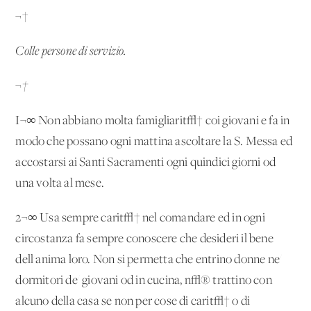
¬†
Colle persone di servizio.
¬†
I¬∞ Non abbiano molta famigliarit√† coi giovani e fa in
modo che possano ogni mattina ascoltare la S. Messa ed
accostarsi ai Santi Sacramenti ogni quindici giorni od
una volta al mese.
2¬∞ Usa sempre carit√† nel comandare ed in ogni
circostanza fa sempre conoscere che desideri il bene
dell'anima loro. Non si permetta che entrino donne ne'
dormitori de' giovani od in cucina, n√® trattino con
alcuno della casa se non per cose di carit√† o di