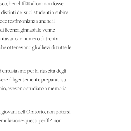
Bosco, bench√® allora non fosse
distinti de' suoi studenti a subire
fece testimonianza anche il
di licenza ginnasiale venne
sentavano in numero di trenta,
e ottenevano gli allievi di tutte le
entusiasmo per la riuscita degli
sere diligentemente preparati su
remio, avevano studiato a memoria
giovani dell'Oratorio, non potersi
'emulazione: questi per√≤ non