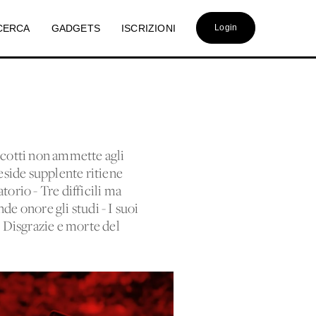
CERCA
GADGETS
ISCRIZIONI
Login
Ricotti non ammette agli
reside supplente ritiene
torio - Tre difficili ma
de onore gli studi - I suoi
- Disgrazie e morte del