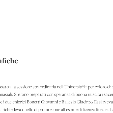
fiche
issato alla sessione straordinaria nell'Universit√† per coloro ch
innasiali. Si erano preparati con speranza di buona riuscita i sac
i due chierici Bonetti Giovanni e Ballesio Giacinto. Essi aveva
 si richiedeva quello di promozione all'esame di licenza liceale. 