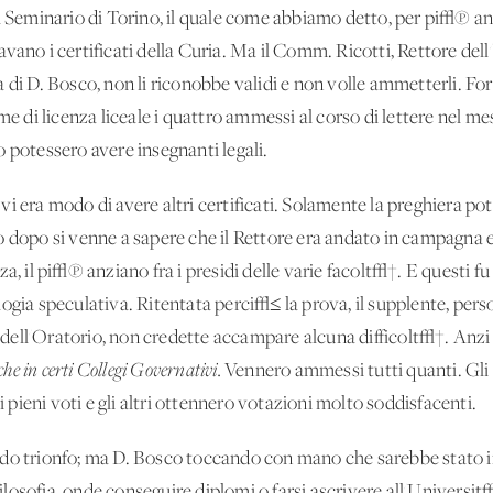
l Seminario di Torino, il quale come abbiamo detto, per pi√π an
vano i certificati della Curia. Ma il Comm. Ricotti, Rettore del
 di D. Bosco, non li riconobbe validi e non volle ammetterli. Fo
me di licenza liceale i quattro ammessi al corso di lettere nel me
 potessero avere insegnanti legali.
i era modo di avere altri certificati. Solamente la preghiera po
o dopo si venne a sapere che il Rettore era andato in campagna
a, il pi√π anziano fra i presidi delle varie facolt√†. E questi f
logia speculativa. Ritentata perci√≤ la prova, il supplente, pe
ti dell'Oratorio, non credette accampare alcuna difficolt√†. Anzi
che in certi Collegi Governativi.
Vennero ammessi tutti quanti. Gli 
ieni voti e gli altri ottennero votazioni molto soddisfacenti.
do trionfo; ma D. Bosco toccando con mano che sarebbe stato im
 filosofia, onde conseguire diplomi o farsi ascrivere all'Universi