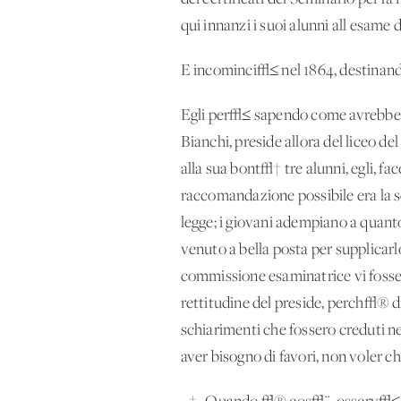
qui innanzi i suoi alunni all'esame d
E incominci√≤ nel 1864, destinand
Egli per√≤ sapendo come avrebbe i
Bianchi, preside allora del liceo 
alla sua bont√† tre alunni, egli, 
raccomandazione possibile era la sc
legge; i giovani adempiano a quanto
venuto a bella posta per supplicarl
commissione esaminatrice vi fosse 
rettitudine del preside, perch√® di
schiarimenti che fossero creduti n
aver bisogno di favori, non voler c