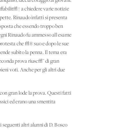
uillo, faccia coraggio ai giovani:
ffabilit√† a chiedere varie notizie
tte. Rinaudo infatti si presenta
r risposta che essendo troppo ben
mpegni Rinaudo fu ammesso all'esame
 protesta che √® suo e dopo le sue
rende subito la penna. Il tema era
seconda prova riusc√¨ di gran
eni voti. Anche per gli altri due
on gran lode la prova. Questi fatti
assici ed erano una smentita
 seguenti altri alunni di D. Bosco