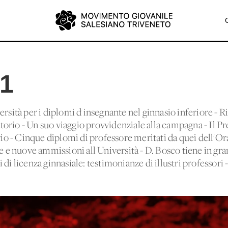
51
ersità per i diplomi d'insegnante nel ginnasio inferiore - 
ratorio - Un suo viaggio provvidenziale alla campagna - Il P
rio - Cinque diplomi di professore meritati da quei dell'Ora
e e nuove ammissioni all'Università - D. Bosco tiene in gran
di licenza ginnasiale: testimonianze di illustri professori 