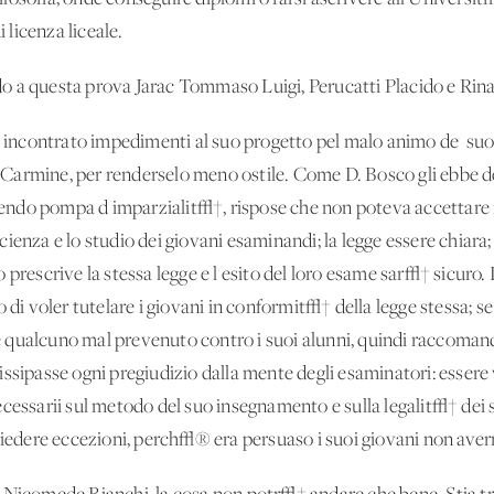
i licenza liceale.
o a questa prova Jarac Tommaso Luigi, Perucatti Placido e Ri
ncontrato impedimenti al suo progetto pel malo animo de' suo
del Carmine, per renderselo meno ostile. Come D. Bosco gli ebbe
facendo pompa d'imparzialit√†, rispose che non poteva accettare
ienza e lo studio dei giovani esaminandi; la legge essere chiara;
 prescrive la stessa legge e l'esito del loro esame sar√† sicuro. 
o di voler tutelare i giovani in conformit√† della legge stessa; 
qualcuno mal prevenuto contro i suoi alunni, quindi raccomand
ssipasse ogni pregiudizio dalla mente degli esaminatori: essere 
ecessarii sul metodo del suo insegnamento e sulla legalit√† dei
hiedere eccezioni, perch√® era persuaso i suoi giovani non aver