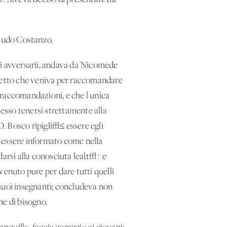
naudo Costanzo.
i avversarii, andava da Nicomede
 detto che veniva per raccomandare
 raccomandazioni, e che l'unica
 esso tenersi strettamente alla
D. Bosco ripigli√≤ essere egli
se essere informato come nella
arsi alla conosciuta lealt√† e
venuto pure per dare tutti quelli
 suoi insegnanti; concludeva non
ne di bisogno.