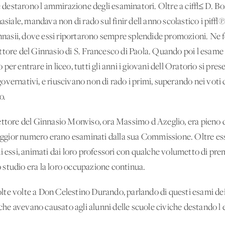
o e destarono l'ammirazione degli esaminatori. Oltre a ci√≤ D. 
asiale, mandava non di rado sul finir dell'anno scolastico i pi√π 
ginnasii, dove essi riportarono sempre splendide promozioni. Ne 
ttore del Ginnasio di S. Francesco di Paola. Quando poi l'esame 
er entrare in liceo, tutti gli anni i giovani dell'Oratorio si pre
vernativi, e riuscivano non di rado i primi, superando nei voti ch
o.
ettore del Ginnasio Monviso, ora Massimo d'Azeglio, era pieno d'
 maggior numero erano esaminati dalla sua Commissione. Oltre es
di essi, animati dai loro professori con qualche volumetto di p
Lo studio era la loro occupazione continua.
te volte a Don Celestino Durando, parlando di questi esami dei 
he avevano causato agli alunni delle scuole civiche destando l