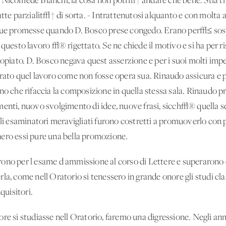
omede Bianchi, la cosa non potr√† andare che bene. Stia tranq
atte parzialit√† di sorta. - Intrattenutosi alquanto e con molta a
 sue promesse quando D. Bosco prese congedo. Erano per√≤ sospe
na e questo lavoro √® rigettato. Se ne chiede il motivo e si ha pe
 copiato. D. Bosco negava quest'asserzione e per i suoi molti i
erato quel lavoro come non fosse opera sua. Rinaudo assicura e
no che rifaccia la composizione in quella stessa sala. Rinaudo p
menti, nuovo svolgimento di idee, nuove frasi, sicch√® quella 
gli esaminatori meravigliati furono costretti a promuoverlo con pi
ero essi pure una bella promozione.
ono per l'esame d'ammissione al corso di Lettere e superarono c
la, come nell'Oratorio si tenessero in grande onore gli studi cl
quisitori.
re si studiasse nell'Oratorio, faremo una digressione. Negli anni