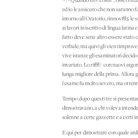
¬†- Quando √® cos√¨, osserv√≤ Nic
ed io le assicuro che non saranno f
intorno all'Oratorio, rinnov√≤ le
ai lavori in iscritto di lingua lati
fatto deve senz'altro essere stato
verbale; ma quivi gli vien rimprov
vive istanze gli esaminatori decido
invariato. Lo rif√† con nuovi argo
lunga migliore della prima. Allora 
l'esame fu molto severo, ma ottenn
Tempo dopo questi tre si presentar
dimostravano, a chi voleva intender
solenne a certe gazzette e a certi in
E qui per dimostrare con quale ardo