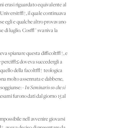
ni erasi riguardato equivalente al
l'Universit√†, il quale continuava
rse egli e qualche altro provavano
se di luglio. Cos√¨ svaniva la
teva spianare questa difficolt√†, e
 e perci√≤ doveva succedergli a
u quello della facolt√† teologica
rsona molto assennata e dabbene,
 soggiunse: -
In
Seminario so che si
esami furono dati dal giorno 15 al
possibile nell'avvenire giovarsi
t√†, aveva deciso di presentare da