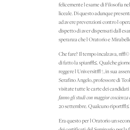
felicemente l'esame di Filosofia ne
liceale. Di questo adunque presenta
ad avere prevenzioni contro l'opera
dispetto di aver dispensati dall'esa
speranza che l'Oratorio e Mirabello
Che fare? Il tempo incalzava, n√© v
di fatto la spian√≤. Qualche giorn
reggere l'Universit√†, in sua assenz
Serafino Angelo, professore di Teo
visitate tutte le carte dei candida
fanno gli studi con maggior coscienza 
20 settembre. Qualcuno riport√≤ i p
Era questo per l'Oratorio un secon
dei certificati del Seminario per la