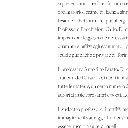
si presentarono nei licei di Torin
obbligatorio l'esame di licenza ginn
l'esame di Rettorica nei pubblici 
Professore Bacchialoni Carlo, Dire
imposto per legge, come necessario p
quaranta e pi√π agli esaminatori go
scuole pubbliche e private di Torin
Il professore Antonino Parato, Dir
studenti dell'Oratorio, i quali in
tutte le materie, un certo numero 
autori classici, prosatori e poeti. 
Il suddetto professore ripet√® mol
immaginare il vantaggio immenso c
essere riusciti a superar quelli.