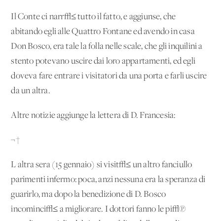
Il Conte ci narr√≤ tutto il fatto, e aggiunse, che
abitando egli alle Quattro Fontane ed avendo in casa
Don Bosco, era tale la folla nelle scale, che gli inquilini a
stento potevano uscire dai loro appartamenti, ed egli
doveva fare entrare i visitatori da una porta e farli uscire
da un'altra.
Altre notizie aggiunge la lettera di D. Francesia:
¬†
L'altra sera (15 gennaio) si visit√≤ un altro fanciullo
parimenti infermo: poca, anzi nessuna era la speranza di
guarirlo, ma dopo la benedizione di D. Bosco
incominci√≤ a migliorare. I dottori fanno le pi√π