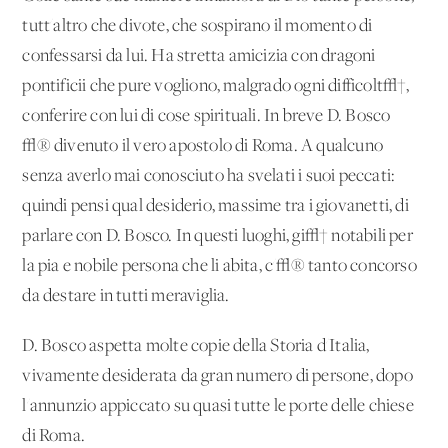
tutt'altro che divote, che sospirano il momento di
confessarsi da lui. Ha stretta amicizia con dragoni
pontificii che pure vogliono, malgrado ogni difficolt√†,
conferire con lui di cose spirituali. In breve D. Bosco
√® divenuto il vero apostolo di Roma. A qualcuno
senza averlo mai conosciuto ha svelati i suoi peccati:
quindi pensi qual desiderio, massime tra i giovanetti, di
parlare con D. Bosco. In questi luoghi, gi√† notabili per
la pia e nobile persona che li abita, c'√® tanto concorso
da destare in tutti meraviglia.
D. Bosco aspetta molte copie della Storia d'Italia,
vivamente desiderata da gran numero di persone, dopo
l'annunzio appiccato su quasi tutte le porte delle chiese
di Roma.