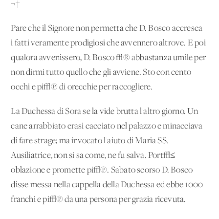
¬†
Pare che il Signore non permetta che D. Bosco accresca
i fatti veramente prodigiosi che avvennero altrove. E poi
qualora avvenissero, D. Bosco √® abbastanza umile per
non dirmi tutto quello che gli avviene. Sto con cento
occhi e pi√π di orecchie per raccogliere.
La Duchessa di Sora se la vide brutta l'altro giorno. Un
cane arrabbiato erasi cacciato nel palazzo e minacciava
di fare strage; ma invocato l'aiuto di Maria SS.
Ausiliatrice, non si sa come, ne fu salva. Port√≤
oblazione e promette pi√π. Sabato scorso D. Bosco
disse messa nella cappella della Duchessa ed ebbe 1000
franchi e pi√π da una persona per grazia ricevuta.