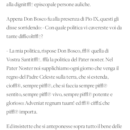
alla dignit√† episcopale persone auliche.
Appena Don Bosco fu alla presenza di Pio IX, questi gli
disse sorridendo: - Con quale politica vi cavereste voi da
tante difficolt√†?
- La mia politica, rispose Don Bosco, √® quella di
Vostra Santit√†. √à la politica del Pater noster. Nel
Pater Noster noi supplichiamo ogni giorno che venga il
regno del Padre Celeste sulla terra, che si estenda,
cio√®, sempre pi√π, che si faccia sempre pi√π
sentito, sempre pi√π vivo, sempre pi√π potente e
glorioso: Adveniat regnum tuum! ed √® ci√≤ che
pi√π importa.
Ed insistette che si anteponesse sopra tutto il bene delle