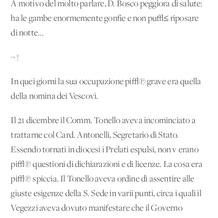
A motivo del molto parlare, D. Bosco peggiora di salute:
ha le gambe enormemente gonfie e non pu√≤ riposare
di notte...
¬†
In quei giorni la sua occupazione pi√π grave era quella
della nomina dei Vescovi.
Il 21 dicembre il Comm. Tonello aveva incominciato a
trattarne col Card. Antonelli, Segretario di Stato.
Essendo tornati in diocesi i Prelati espulsi, non v'erano
pi√π questioni di dichiarazioni e di licenze. La cosa era
pi√π spiccia. Il Tonello aveva ordine di assentire alle
giuste esigenze della S. Sede in varii punti, circa i quali il
Vegezzi aveva dovuto manifestare che il Governo