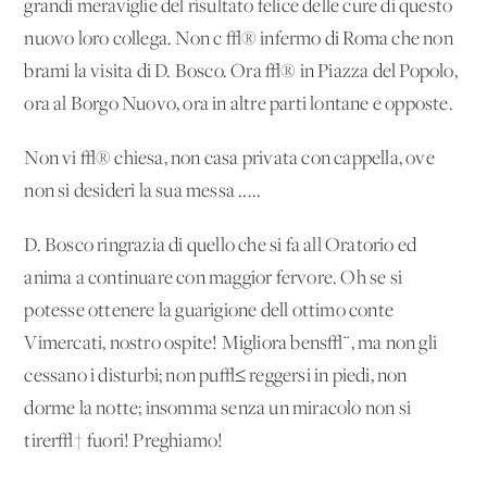
grandi meraviglie del risultato felice delle cure di questo
nuovo loro collega. Non c'√® infermo di Roma che non
brami la visita di D. Bosco. Ora √® in Piazza del Popolo,
ora al Borgo Nuovo, ora in altre parti lontane e opposte.
Non vi √® chiesa, non casa privata con cappella, ove
non si desideri la sua messa .....
D. Bosco ringrazia di quello che si fa all'Oratorio ed
anima a continuare con maggior fervore. Oh se si
potesse ottenere la guarigione dell'ottimo conte
Vimercati, nostro ospite! Migliora bens√¨, ma non gli
cessano i disturbi; non pu√≤ reggersi in piedi, non
dorme la notte; insomma senza un miracolo non si
tirer√† fuori! Preghiamo!