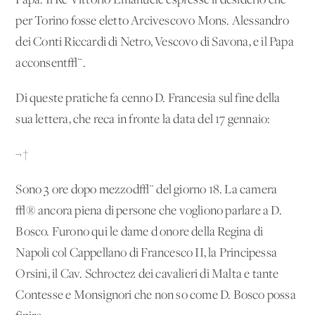
Papa. Il Re Vittorio Emanuele espresse il desiderio che
per Torino fosse eletto Arcivescovo Mons. Alessandro
dei Conti Riccardi di Netro, Vescovo di Savona, e il Papa
acconsent√¨.
Di queste pratiche fa cenno D. Francesia sul fine della
sua lettera, che reca in fronte la data del 17 gennaio:
¬†
Sono 3 ore dopo mezzod√¨ del giorno 18. La camera
√® ancora piena di persone che vogliono parlare a D.
Bosco. Furono qui le dame d'onore della Regina di
Napoli col Cappellano di Francesco II, la Principessa
Orsini, il Cav. Schroctez dei cavalieri di Malta e tante
Contesse e Monsignori che non so come D. Bosco possa