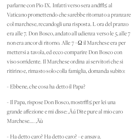
parlarne con Pio IX. Infatti verso sera and√≤ al
Vaticano promettendo che sarebbe ritornato a pranzare
col marchese, recandogli una risposta. L'ora del pranzo
era alle 7. Don Bosco, andato all'udienza verso le 5, alle 7
non era ancor di ritorno. Alle 7 ¬Ω il Marchese era per
mettersi a tavola, ed ecco comparire Don Bosco con
viso sorridente. Il Marchese ordina ai servitori che si
ritirino e, rimasto solo colla famiglia, domanda subito:
- Ebbene, che cosa ha detto il Papa?
- Il Papa, rispose Don Bosco, mostr√≤ per lei una
grande affezione e mi disse: ‚Äú Dite pure al mio caro
Marchese.... ‚Äù
- Ha detto caro? Ha detto caro? - e ansava.