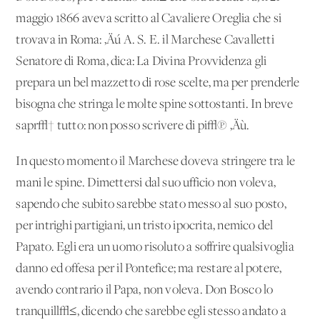
maggio 1866 aveva scritto al Cavaliere Oreglia che si
trovava in Roma: ‚Äú A. S. E. il Marchese Cavalletti
Senatore di Roma, dica: La Divina Provvidenza gli
prepara un bel mazzetto di rose scelte, ma per prenderle
bisogna che stringa le molte spine sottostanti. In breve
sapr√† tutto: non posso scrivere di pi√π ‚Äù.
In questo momento il Marchese doveva stringere tra le
mani le spine. Dimettersi dal suo ufficio non voleva,
sapendo che subito sarebbe stato messo al suo posto,
per intrighi partigiani, un tristo ipocrita, nemico del
Papato. Egli era un uomo risoluto a soffrire qualsivoglia
danno ed offesa per il Pontefice; ma restare al potere,
avendo contrario il Papa, non voleva. Don Bosco lo
tranquill√≤, dicendo che sarebbe egli stesso andato a