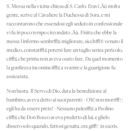
S. Messa nella vicina chiesa di S. Carlo. Eravi ‚Äú molta
gente, scrive al Cavaliere la Duchessa di Sora, e mi
raccontarono che essendosi egli seduto in confessionale
vi fu in poco tempo circondato ‚Äù. Finita che ebbe la
messa l'infermo sembr√≤ migliorare, sicch√® venuto il
medico, constat√≤ potersi fare un taglio senza pericolo,
ci√≤ che prima non aveva osato fare. Da quel momento
la gonfiezza incominci√≤ a svanire e la guarigione fu
assicurata.
Non basta. Il Servo di Dio, data la benedizione al
bambino, aveva detto ai suoi parenti: - Oh! non morr√†:
egli ha da essere prete! -Nessuno pales√≤ a Paolino
ci√≤ che Don Bosco aveva predetto di lui, e glielo
dissero solo quando, fattosi gesuita, era gi√† in sacris.