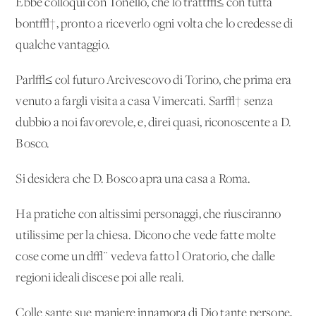
Ebbe colloqui con Tonello, che lo tratt√≤ con tutta
bont√†, pronto a riceverlo ogni volta che lo credesse di
qualche vantaggio.
Parl√≤ col futuro Arcivescovo di Torino, che prima era
venuto a fargli visita a casa Vimercati. Sar√† senza
dubbio a noi favorevole, e, direi quasi, riconoscente a D.
Bosco.
Si desidera che D. Bosco apra una casa a Roma.
Ha pratiche con altissimi personaggi, che riusciranno
utilissime per la chiesa. Dicono che vede fatte molte
cose come un d√¨ vedeva fatto l'Oratorio, che dalle
regioni ideali discese poi alle reali.
Colle sante sue maniere innamora di Dio tante persone,