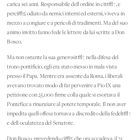
carica sei anni. Responsabile dell'ordine in citt√†, e
perci√≤ odiato da nemici interni ed esterni, viveva in
mezzo a congiure e a pericoli di tradimenti. Ma del suo
animo invitto fanno fede le lettere da lui scritte a Don
Bosco.
Ma non ostante la sua generosit√† nella difesa del
trono pontificio, egli era stato messo in mala vista
presso il Papa. Mentre era assente da Roma, i liberali
avevano trovato modo di far pervenire a Pio IX una
petizione con 25,000 firme colla quale si esortava il
Pontefice a rinunziare al potere temporale. Il non aver
impedita quell'offesa tornava a discredito della fedelt√†
e dell'oculatezza del Senatore.
Don Bosco, prevedendo ci√≤ che ora accadeva, il 21