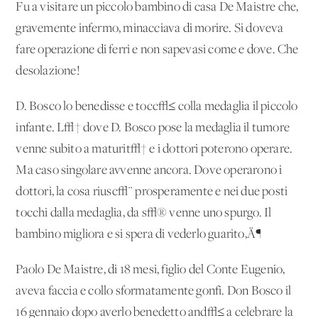
Fu a visitare un piccolo bambino di casa De Maistre che,
gravemente infermo, minacciava di morire. Si doveva
fare operazione di ferri e non sapevasi come e dove. Che
desolazione!
D. Bosco lo benedisse e tocc√≤ colla medaglia il piccolo
infante. L√† dove D. Bosco pose la medaglia il tumore
venne subito a maturit√† e i dottori poterono operare.
Ma caso singolare avvenne ancora. Dove operarono i
dottori, la cosa riusc√¨ prosperamente e nei due posti
tocchi dalla medaglia, da s√® venne uno spurgo. Il
bambino migliora e si spera di vederlo guarito‚Ä¶
Paolo De Maistre, di 18 mesi, figlio del Conte Eugenio,
aveva faccia e collo sformatamente gonfi. Don Bosco il
16 gennaio dopo averlo benedetto and√≤ a celebrare la