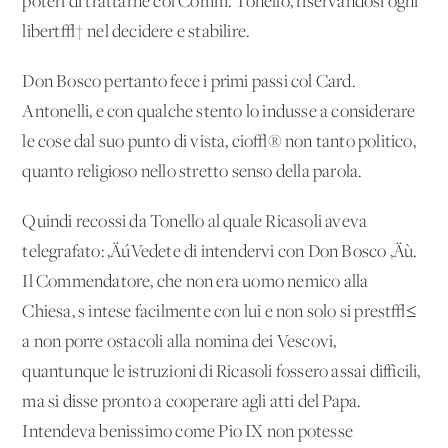
poteri di trattarne col Comm. Tonello, riservandosi ogni
libert√† nel decidere e stabilire.
Don Bosco pertanto fece i primi passi col Card.
Antonelli, e con qualche stento lo indusse a considerare
le cose dal suo punto di vista, cio√® non tanto politico,
quanto religioso nello stretto senso della parola.
Quindi recossi da Tonello al quale Ricasoli aveva
telegrafato: ‚ÄúVedete di intendervi con Don Bosco ‚Äù.
Il Commendatore, che non era uomo nemico alla
Chiesa, s'intese facilmente con lui e non solo si prest√≤
a non porre ostacoli alla nomina dei Vescovi,
quantunque le istruzioni di Ricasoli fossero assai difficili,
ma si disse pronto a cooperare agli atti del Papa.
Intendeva benissimo come Pio IX non potesse