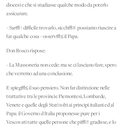
diocesi e che si studiasse qualche modo da poterlo
assicurare.
- Sar√† difficile trovarlo, sicch√® possiamo riuscire a
far qualche cosa - osserv√≤ il Papa.
Don Bosco rispose:
- La Massoneria non cede; ma se ci lasciano fare, spero
che verremo ad una conclusione.
E spieg√≤ il suo pensiero. Non far distinzione nelle
trattative tra le provincie Piemontesi, Lombarde,
Venete e quelle degli Stati tolti ai principi italiani ed al
Papa: il Governo d'Italia proponesse pure per i
Vescovati tutte quelle persone che pi√π gradisse, e lo