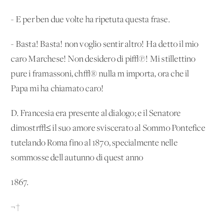
- E per ben due volte ha ripetuta questa frase.
- Basta! Basta! non voglio sentir altro! Ha detto il mio
caro Marchese! Non desidero di pi√π! Mi stillettino
pure i framassoni, ch√® nulla m'importa, ora che il
Papa mi ha chiamato caro!
D. Francesia era presente al dialogo; e il Senatore
dimostr√≤ il suo amore sviscerato al Sommo Pontefice
tutelando Roma fino al 1870, specialmente nelle
sommosse dell'autunno di quest'anno
1867.
¬†