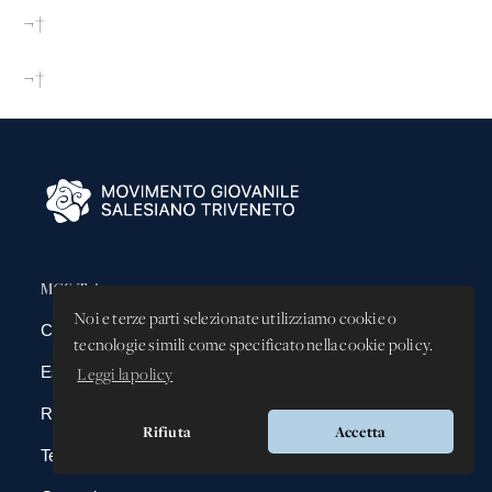
¬†
¬†
MGS Triveneto
Noi e terze parti selezionate utilizziamo cookie o
Chi siamo
tecnologie simili come specificato nella cookie policy.
Esperienze
Leggi la policy
Rubriche
Rifiuta
Accetta
Testi Salesiani