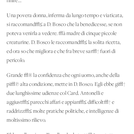
finire...
Una povera donna, inferma da lungo tempo e viaticata,
si raccomand√≤ a D. Bosco che la benedicesse, se non
poteva venirla a vedere. √à madre di cinque piccole
creaturine. D. Bosco le raccomand√≤ la solita ricetta,
ed ora so che migliora e che fra breve sar√† fuori di
pericolo.
Grande √® la confidenza che ogni uomo, anche della
pi√π alta condizione, mette in D. Bosco. Egli ebbe gi√†
due lunghissime udienze col Card. Antonelli e
aggiust√≤ parecchi affari e appian√≤ difficolt√† e
raddrizz√≤ molte pratiche politiche, e intelligenze di
moltissimo rilievo.