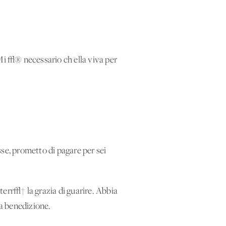
i √® necessario ch'ella viva per
isse, prometto di pagare per sei
tterr√† la grazia di guarire. Abbia
la benedizione.