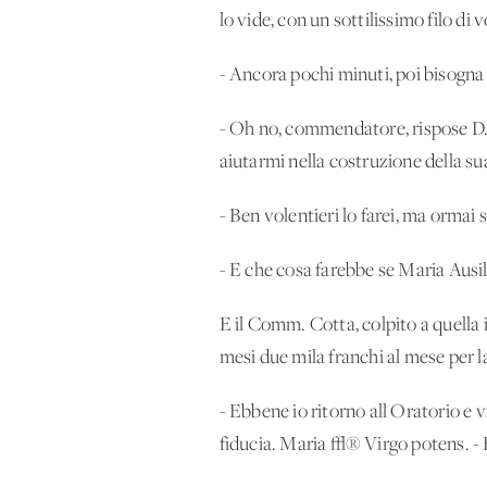
lo vide, con un sottilissimo filo di 
- Ancora pochi minuti, poi bisogna 
- Oh no, commendatore, rispose D.
aiutarmi nella costruzione della su
- Ben volentieri lo farei, ma ormai
- E che cosa farebbe se Maria Ausili
E il Comm. Cotta, colpito a quella i
mesi due mila franchi al mese per l
- Ebbene io ritorno all'Oratorio e v
fiducia. Maria √® Virgo potens. - E