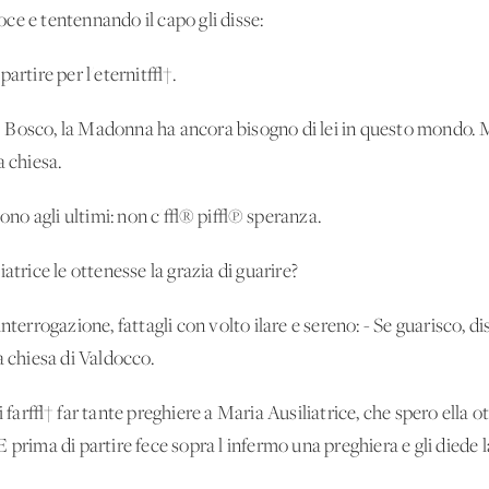
voce e tentennando il capo gli disse:
partire per l'eternit√†.
 Bosco, la Madonna ha ancora bisogno di lei in questo mondo. M
a chiesa.
 sono agli ultimi: non c'√® pi√π speranza.
atrice le ottenesse la grazia di guarire?
nterrogazione, fattagli con volto ilare e sereno: - Se guarisco, d
a chiesa di Valdocco.
i far√† far tante preghiere a Maria Ausiliatrice, che spero ella o
 prima di partire fece sopra l'infermo una preghiera e gli diede 