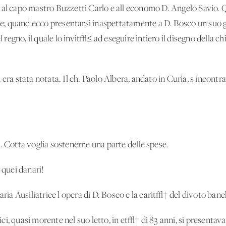
 al capo mastro Buzzetti Carlo e all'economo D. Angelo Savio. 
; quand'ecco presentarsi inaspettatamente a D. Bosco un suo g
egno, il quale lo invit√≤ ad eseguire intiero il disegno della 
 era stata notata. Il ch. Paolo Albera, andato in Curia, s'incontr
. Cotta voglia sostenerne una parte delle spese.
 quei danari!
a Ausiliatrice l'opera di D. Bosco e la carit√† del divoto banc
i, quasi morente nel suo letto, in et√† di 83 anni, si presentava