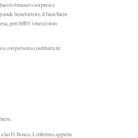
Questi rimasero sorpresi e
rande benefattore, il banchiere
chiesa, perch√® i mezzi non
ava con persona costituita in
hiere.
 a lui D. Bosco. L'infermo, appena