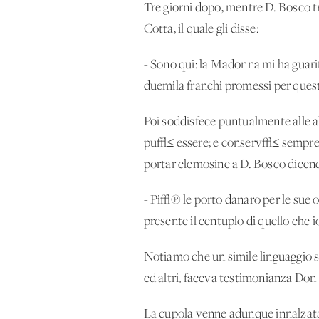
Tre giorni dopo, mentre D. Bosco tr
Cotta, il quale gli disse:
- Sono qui: la Madonna mi ha guarit
duemila franchi promessi per ques
Poi soddisfece puntualmente alle al
pu√≤ essere; e conserv√≤ sempre p
portar elemosine a D. Bosco dicen
- Pi√π le porto danaro per le sue o
presente il centuplo di quello che 
Notiamo che un simile linguaggio s
ed altri, faceva testimonianza Do
La cupola venne adunque innalzata, e