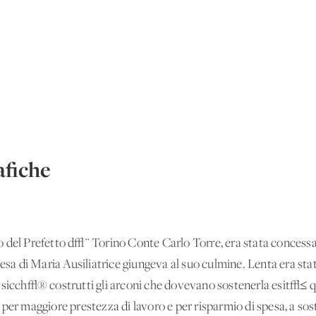
fiche
 del Prefetto d√¨ Torino Conte Carlo Torre, era stata concessa 
iesa di Maria Ausiliatrice giungeva al suo culmine. Lenta era sta
 sicch√® costrutti gli arconi che dovevano sostenerla esit√≤ q
per maggiore prestezza di lavoro e per risparmio di spesa, a sos