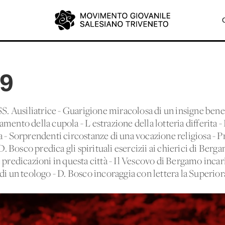
39
SS. Ausiliatrice - Guarigione miracolosa di un insigne benef
mento della cupola - L'estrazione della lotteria differita -
 - Sorprendenti circostanze di una vocazione religiosa - Pre
 D. Bosco predica gli spirituali esercizii ai chierici di Ber
 predicazioni in questa città - Il Vescovo di Bergamo inca
di un teologo - D. Bosco incoraggia con lettera la Superio