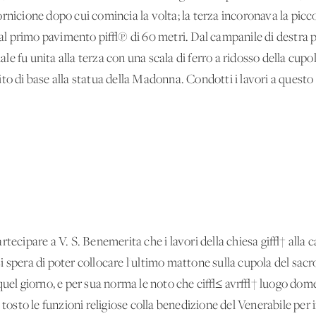
rnicione dopo cui comincia la volta; la terza incoronava la picc
 dal primo pavimento pi√π di 60 metri. Dal campanile di destra pa
uale fu unita alla terza con una scala di ferro a ridosso della cup
to di base alla statua della Madonna. Condotti i lavori a quest
rtecipare a V. S. Benemerita che i lavori della chiesa gi√† all
 spera di poter collocare l'ultimo mattone sulla cupola del sacro
 quel giorno, e per sua norma le noto che ci√≤ avr√† luogo domen
sto le funzioni religiose colla benedizione del Venerabile per i