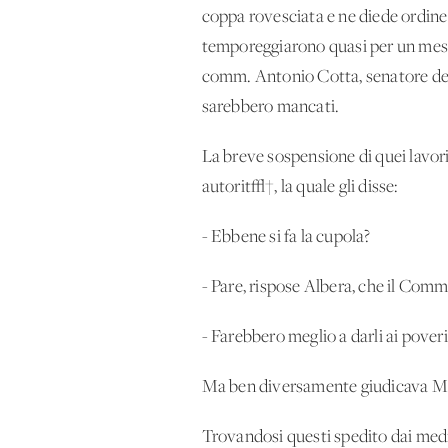
coppa rovesciata e ne diede ordine
temporeggiarono quasi per un mese
comm. Antonio Cotta, senatore del r
sarebbero mancati.
La breve sospensione di quei lavori
autorit√†, la quale gli disse:
- Ebbene si fa la cupola?
- Pare, rispose Albera, che il Comm
- Farebbero meglio a darli ai poveri
Ma ben diversamente giudicava Mari
Trovandosi questi spedito dai medic