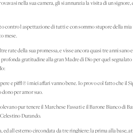
ovavasi nella sua camera, gli si annunzia la visita di un signore,
o contro l'aspettazione di tutti e con sommo stupore della mia 
to mese.
tre rate della sua promessa, e visse ancora quasi tre anni sano 
rofonda gratitudine alla gran Madre di Dio per quel segnalato 
do:
pere e pi√π i miei affari vanno bene. Io provo col fatto che il 
io dono per amor suo.
olevano pur tenere il Marchese Fassati e il Barone Bianco di Ba
n Celestino Durando.
d all'esterno circondata da tre ringhiere: la prima alla base, att