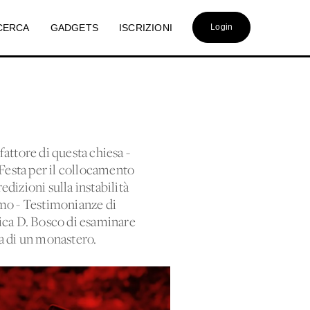
CERCA
GADGETS
ISCRIZIONI
Login
attore di questa chiesa -
 Festa per il collocamento
dizioni sulla instabilità
gamo - Testimonianze di
rica D. Bosco di esaminare
ra di un monastero.