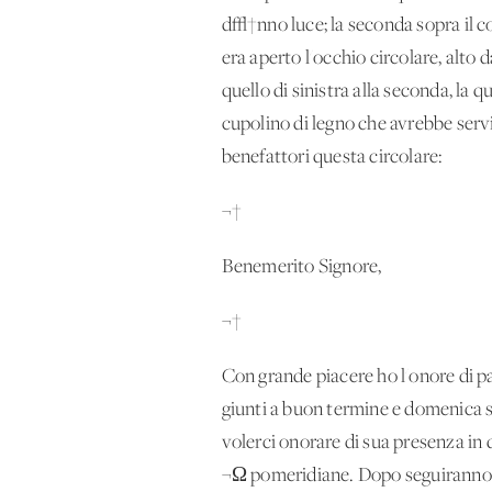
d√†nno luce; la seconda sopra il co
era aperto l'occhio circolare, alto
quello di sinistra alla seconda, la q
cupolino di legno che avrebbe servi
benefattori questa circolare:
¬†
Benemerito Signore,
¬†
Con grande piacere ho l'onore di pa
giunti a buon termine e domenica si
volerci onorare di sua presenza in
¬Ω pomeridiane. Dopo seguiranno to