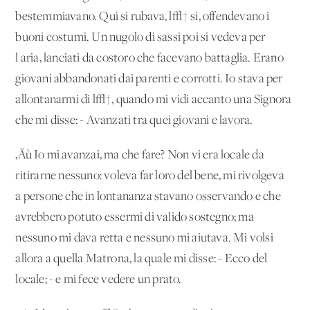
bestemmiavano. Qui si rubava, l√† si, offendevano i
buoni costumi. Un nugolo di sassi poi si vedeva per
l'aria, lanciati da costoro che facevano battaglia. Erano
giovani abbandonati dai parenti e corrotti. Io stava per
allontanarmi di l√†, quando mi vidi accanto una Signora
che mi disse: - Avanzati tra quei giovani e lavora.
‚Äù Io mi avanzai, ma che fare? Non vi era locale da
ritirarne nessuno: voleva far loro del bene, mi rivolgeva
a persone che in lontananza stavano osservando e che
avrebbero potuto essermi di valido sostegno; ma
nessuno mi dava retta e nessuno mi aiutava. Mi volsi
allora a quella Matrona, la quale mi disse: - Ecco del
locale; - e mi fece vedere un prato.