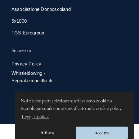
Associazione Donboscoland
5x1000
TGS Eurogroup
Sicurezza
Privacy Policy
Whistleblowing -
Segnalazione illeciti
Noi e terze parti selezionate utilizziamo cookie o
tecnologie simili come specificato nella cookie policy.
Leggi la policy
Rifiuta
Accetta
Versione app: 3.64.2 (18ea8745)