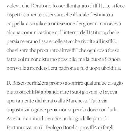
voleva che l'Oratorio fosse allontanato di l√†. Le si fece
rispettosamente osservare che il locale destinato a
cappella, a scuola e a ricreazione dei giovani non aveva
alcuna comunicazione coll'interno dell'Istituto; che le
persiane erano fisse e colle stecche rivolte all'ins√π;
che si sarebbe procurato altres√¨ che ogni cosa fosse
fatta col minor disturbo possibile; ma la buona Signora
non volle arrendersi: era padrona e fu d'uopo ubbidirla.
D. Bosco per√≤ era pronto a soffrire qualunque disagio
piuttostoch√® abbandonare i suoi giovani, e l'aveva
apertamente dichiarato alla Marchesa. Tuttavia
angustiavalo grave pena, non sapendo dove condurli.
Aveva in animo di cercare un luogo dalle parti di
Portanuova; ma il Teologo Borel si prov√≤ di fargli