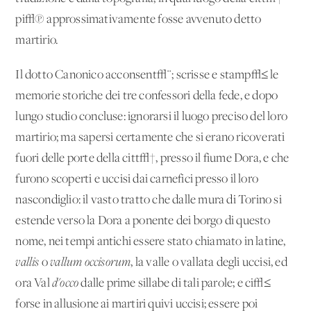
pi√π approssimativamente fosse avvenuto detto
martirio.
Il dotto Canonico acconsent√¨; scrisse e stamp√≤ le
memorie storiche dei tre confessori della fede, e dopo
lungo studio concluse: ignorarsi il luogo preciso del loro
martirio; ma sapersi certamente che si erano ricoverati
fuori delle porte della citt√†, presso il fiume Dora, e che
furono scoperti e uccisi dai carnefici presso il loro
nascondiglio: il vasto tratto che dalle mura di Torino si
estende verso la Dora a ponente dei borgo di questo
nome, nei tempi antichi essere stato chiamato in latine,
vallis
o
vallum occisorum
, la valle o vallata degli uccisi, ed
ora Val
d'occo
dalle prime sillabe di tali parole; e ci√≤
forse in allusione ai martiri quivi uccisi; essere poi