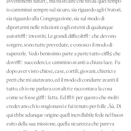
avvenimenti futuri), ma basti dire che fin da quel tempo
io camminai sempre sul sicuro, sia riguardo agli Oratori,
sia riguardo alla Congregazione, sia sul modo di
diportarmi nelle relazioni cogli esterni di qualunque
autorit√† investiti, Le grandi difficolt√† che devono
sorgere, sono tutte prevedute, e conosco il modo di
superarle. Vedo benissimo parte a parte tutto ci√≤ che
dovr√† succederci, e cammino avanti a chiara luce. Fu
dopo aver visto chiese, case, cortili, giovani, chierici e
preti che mi aiutavano, ed il modo di condurre avanti il
tutto, ch'io ne parlava con altri e raccontava la cosa
come se fosse gi√† fatta. Ed √® per questo che molti
credevano ch'io sragionassi e fui tenuto per folle ‚Äù. Di
qui ebbe adunque origine quell'incrollabile fede nel buon
esito della sua missione, quella sicurezza che pareva