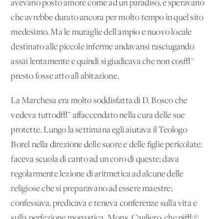
avevano posto amore come ad un paradiso, e speravano
che avrebbe durato ancora per molto tempo in quel sito
medesimo. Ma le muraglie dell'ampio e nuovo locale
destinato alle piccole inferme andavansi rasciugando
assai lentamente e quindi si giudicava che non cos√¨
presto fosse atto all'abitazione.
La Marchesa era molto soddisfatta di D. Bosco che
vedeva tuttod√¨ affaccendato nella cura delle sue
protette. Lungo la settimana egli aiutava il Teologo
Borel nella direzione delle suore e delle figlie pericolate:
faceva scuola di canto ad un coro di queste; dava
regolarmente lezione di aritmetica ad alcune delle
religiose che si preparavano ad essere maestre;
confessava, predicava e teneva conferenze sulla vita e
sulla perfezione monastica. Mons. Cagliero, che pi√π