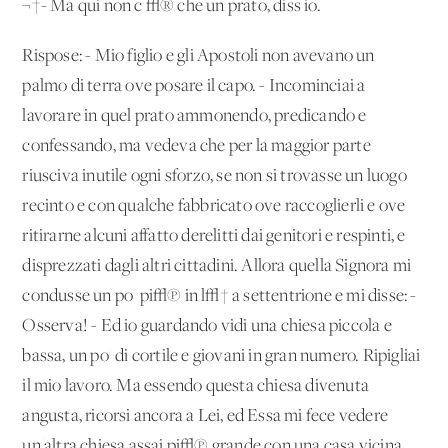
¬†- Ma qui non c'√® che un prato, diss'io.
Rispose: - Mio figlio e gli Apostoli non avevano un
palmo di terra ove posare il capo. - Incominciai a
lavorare in quel prato ammonendo, predicando e
confessando, ma vedeva che per la maggior parte
riusciva inutile ogni sforzo, se non si trovasse un luogo
recinto e con qualche fabbricato ove raccoglierli e ove
ritirarne alcuni affatto derelitti dai genitori e respinti, e
disprezzati dagli altri cittadini. Allora quella Signora mi
condusse un po' pi√π in l√† a settentrione e mi disse: -
Osserva! - Ed io guardando vidi una chiesa piccola e
bassa, un po' di cortile e giovani in gran numero. Ripigliai
il mio lavoro. Ma essendo questa chiesa divenuta
angusta, ricorsi ancora a Lei, ed Essa mi fece vedere
un'altra chiesa assai pi√π grande con una casa vicina.