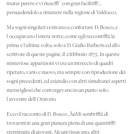
mutar parere e vi riusc√¨ con gran facilit√†,
persuadendolo a rimanere nella regione di Valdocco.
Ma sogni singolari venivano a confortare D. Bosco, e
l'occupavano l'intera notte, come egli raccont√≤ la
prima e l'ultima volta, solo a D. Giulio Barberis ed allo
scrittore di queste pagine, il 2 febbraio 1875. In queste
misteriose apparizioni vi era un intreccio di quadri
ripetuto, vario e nuovo, ma sempre con riproduzione dei
sogni precedenti, ed eziandio con altri simultanei aspetti
meravigliosi che convergevano in un punto solo:
l'avvenire dell'Oratorio.
Ecco il racconto di D. Bosco: ‚ÄúMi sembr√≤ di
trovarmi in una gran pianura piena di una quantit√†
sterminata di giovani, Alcuni rissavano, altri