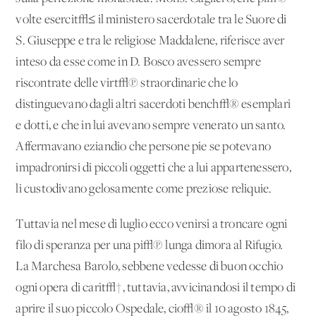
volte esercit√≤ il ministero sacerdotale tra le Suore di
S. Giuseppe e tra le religiose Maddalene, riferisce aver
inteso da esse come in D. Bosco avessero sempre
riscontrate delle virt√π straordinarie che lo
distinguevano dagli altri sacerdoti bench√® esemplari
e dotti, e che in lui avevano sempre venerato un santo.
Affermavano eziandio che persone pie se potevano
impadronirsi di piccoli oggetti che a lui appartenessero,
li custodivano gelosamente come preziose reliquie.
Tuttavia nel mese di luglio ecco venirsi a troncare ogni
filo di speranza per una pi√π lunga dimora al Rifugio.
La Marchesa Barolo, sebbene vedesse di buon occhio
ogni opera di carit√†, tuttavia, avvicinandosi il tempo di
aprire il suo piccolo Ospedale, cio√® il 10 agosto 1845,