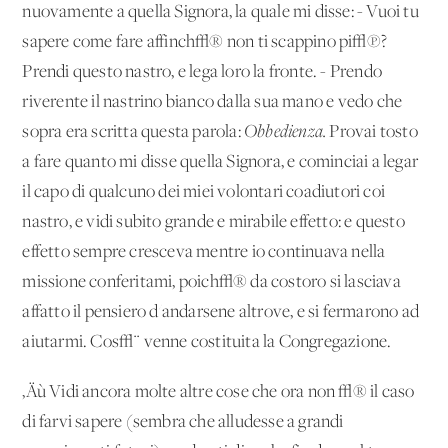
nuovamente a quella Signora, la quale mi disse: - Vuoi tu
sapere come fare affinch√® non ti scappino pi√π?
Prendi questo nastro, e lega loro la fronte. - Prendo
riverente il nastrino bianco dalla sua mano e vedo che
sopra era scritta questa parola:
Obbedienza.
Provai tosto
a fare quanto mi disse quella Signora, e cominciai a legar
il capo di qualcuno dei miei volontari coadiutori coi
nastro, e vidi subito grande e mirabile effetto: e questo
effetto sempre cresceva mentre io continuava nella
missione conferitami, poich√® da costoro si lasciava
affatto il pensiero d'andarsene altrove, e si fermarono ad
aiutarmi. Cos√¨ venne costituita la Congregazione.
‚Äù Vidi ancora molte altre cose che ora non √® il caso
di farvi sapere (sembra che alludesse a grandi