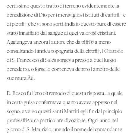
certissimo questo tratto di terreno evidentemente la
benedizione di Dio per i meravigliosi istituti di carit√† e
di piet√† che vi sono sorti, indizio questo pure di essere
stato innaffiato dal sangue di quei valorosi cristiani.
Aggiungeva ancora l'autore che da pi√π a meno
consultando l'antica topografia della citt√†, l'Oratorio
di S. Francesco di Sales sorgeva presso a quel luogo
benedetto, o forse lo conteneva dentro l'ambito delle
sue mura‚Äù.
D. Bosco fu lieto oltremodo di questa risposta, la quale
in certa guisa confermava quanto aveva appreso nel
sogno, e verso questi santi Martiri egli fin dal principio
profess√≤ una particolare divozione. Ogni anno nel
giorno di S. Maurizio, unendo il nome del comandante