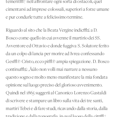
temerit√† nell'affrontare ogni sorta di ostacoli, quel
cimentarsi ad imprese colossali, superiori a forze umane
e pur condurle tutte a felicissimo termine.
Riguardo al sito che la Beata Vergine indic√≤ a D.
Bosco come quello in cui avvenne il martirio dei SS.
Avventore ed Ottavio e donde fuggiva S. Solutore ferito
da un colpo di lancia per morire ad Ivrea confessando
Ges√π Cristo, ecco pi√π ampia spiegazione. D. Bosco
continu√≤: ‚ÄúIo non volli mai narrare a nessuno
questo sogno e molto meno manifestare la mia fondata
opinione sul luogo preciso del glorioso avvenimento.
Quindi nel 1865 suggerii al Canonico Lorenzo Gastaldi
di scrivere e stampare un libro sulla vita dei tre santi,
martiri Tebei e di fare studi, ricavando dalla storia, dalla
tradizione e dalla topografia, in qual luogo della citt√†