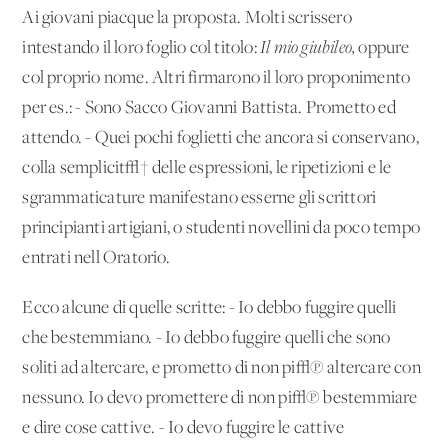
Ai giovani piacque la proposta. Molti scrissero
intestando il loro foglio col titolo:
Il mio giubileo,
oppure
col proprio nome. Altri firmarono il loro proponimento
per es.: - Sono Sacco Giovanni Battista. Prometto ed
attendo. - Quei pochi foglietti che ancora si conservano,
colla semplicit√† delle espressioni, le ripetizioni e le
sgrammaticature manifestano esserne gli scrittori
principianti artigiani, o studenti novellini da poco tempo
entrati nell'Oratorio.
Ecco alcune di quelle scritte: - Io debbo fuggire quelli
che bestemmiano. - Io debbo fuggire quelli che sono
soliti ad altercare, e prometto di non pi√π altercare con
nessuno. Io devo promettere di non pi√π bestemmiare
e dire cose cattive. - Io devo fuggire le cattive