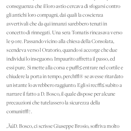
conseguenza che il loro astio cercava di sfogarsi contro
gli antichi loro compagni, dai quali la coscienza
avvertivali che da qui innanzi sarebbero tenuti in
concetto di rinnegati. Una sera Tomatis rincasava verso
le 9 ore. Passando vicino alla chiesa della Consolata,
scendeva verso l'Oratorio, quando si accorge che due
individui lo inseguono. Impaurito affretta il passo, ed
essi pure. Si mette alla corsa e pu√≤ entrare nel cortile e
chiudere la porta in tempo, perch√® se avesse ritardato
un istante lo avrebbero raggiunto. Egli si rec√≤ subito a
narrare il fatto a D. Bosco, il quale dispose per alcune
precauzioni che tutelassero la sicurezza della
comunit√†.
‚ÄúD. Bosco, ci scrisse Giuseppe Brosio, soffriva molto