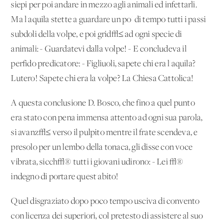
siepi per poi andare in mezzo agli animali ed infettarli.
Ma l'aquila stette a guardare un po' di tempo tutti i passi
subdoli della volpe, e poi grid√≤ ad ogni specie di
animali: - Guardatevi dalla volpe! - E concludeva il
perfido predicatore: - Figliuoli, sapete chi era l'aquila?
Lutero! Sapete chi era la volpe? La Chiesa Cattolica!
A questa conclusione D. Bosco, che fino a quel punto
era stato con pena immensa attento ad ogni sua parola,
si avanz√≤ verso il pulpito mentre il frate scendeva, e
presolo per un lembo della tonaca, gli disse con voce
vibrata, sicch√® tutti i giovani udirono: - Lei √®
indegno di portare quest'abito!
Quel disgraziato dopo poco tempo usciva di convento
con licenza dei superiori, col pretesto di assistere al suo