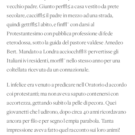
vecchio padre. Giunto per√≤ a casa vestito da prete
secolare, cacci√≤ il padre in mezzo ad una strada,
quindi gett√≤ l'abito, e fin√¨ con darsi al
Protestantesimo con pubblica professione di fede
eterodossa, sotto la guida del pastore valdese Amedeo
Bert. Mandato a Londra acciocch√® pervertisse gli
Italiani ivi residenti, mor√¨ nello stesso anno per una
coltellata ricevuta da un connazionale.
L'infelice era venuto a predicare nell'Oratorio d'accordo
coi protestanti; ma non aveva saputo contenersi con
accortezza, gettando subito la pelle di pecora. Quei
giovanetti che l'udirono, dopo circa 40 anni ricordavano
ancora per filo e per segno l'empia parabola. Tanta
impressione aveva fatto quel racconto sui loro animi!