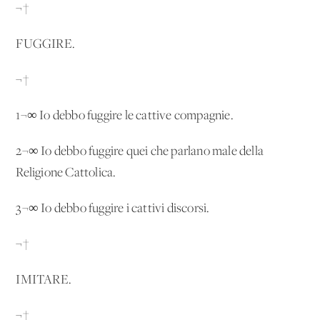
¬†
FUGGIRE.
¬†
1¬∞ Io debbo fuggire le cattive compagnie.
2¬∞ Io debbo fuggire quei che parlano male della
Religione Cattolica.
3¬∞ Io debbo fuggire i cattivi discorsi.
¬†
IMITARE.
¬†