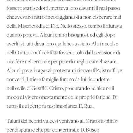
fossero stati sedotti, metteva loro davanti il mal passo
che avevano fatto: incoraggiandoli a non disperare mai
della Misericordia di Dio. Nello stesso, tempo li aiutava
quanto poteva. Alcuni erano bisognosi, ed egli dopo
averli istruiti dava loro qualche sussidio. Altri accolse
nell'Oratorio affinch√® fossero tolti dall'occasione di
ricadere nell'errore e per poterli meglio catechizzare.
Alcuni poveri ragazzi protestanti ricover√≤, istru√¨, e
converti. Intiere famiglie furono da lui ricondotte
nell'ovile di Ges√π Cristo, procurando ad alcune il
modo di vivere onestamente colle proprie fatiche. Di
tutto il qui detto fa testimonianza D. Rua.
Taluni dei neofiti valdesi venivano all'Oratorio pi√π
per disputare che per convertirsi, e D. Bosco