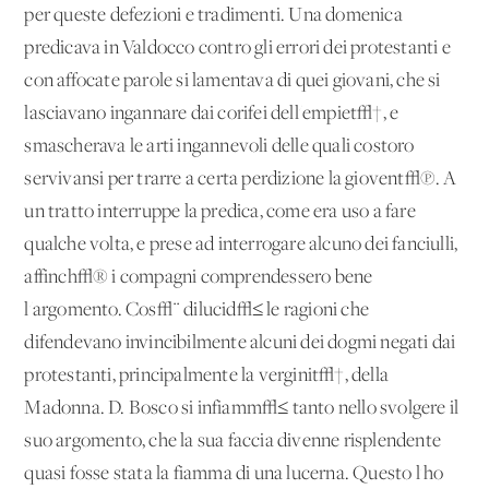
per queste defezioni e tradimenti. Una domenica
predicava in Valdocco contro gli errori dei protestanti e
con affocate parole si lamentava di quei giovani, che si
lasciavano ingannare dai corifei dell'empiet√†, e
smascherava le arti ingannevoli delle quali costoro
servivansi per trarre a certa perdizione la giovent√π. A
un tratto interruppe la predica, come era uso a fare
qualche volta, e prese ad interrogare alcuno dei fanciulli,
affinch√® i compagni comprendessero bene
l'argomento. Cos√¨ dilucid√≤ le ragioni che
difendevano invincibilmente alcuni dei dogmi negati dai
protestanti, principalmente la verginit√†, della
Madonna. D. Bosco si infiamm√≤ tanto nello svolgere il
suo argomento, che la sua faccia divenne risplendente
quasi fosse stata la fiamma di una lucerna. Questo l'ho