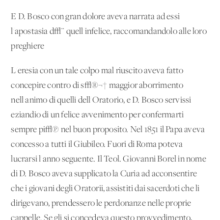
E D. Bosco con gran dolore aveva narrata ad essi
l'apostasia d√¨ quell'infelice, raccomandandolo alle loro
preghiere
L'eresia con un tale colpo mal riuscito aveva fatto
concepire contro di s√®¬† maggior aborrimento
nell'animo di quelli dell'Oratorio, e D. Bosco servissi
eziandio di un felice avvenimento per confermarti
sempre pi√π nel buon proposito. Nel 1851 il Papa aveva
concesso a tutti il Giubileo. Fuori di Roma poteva
lucrarsi l'anno seguente. Il Teol. Giovanni Borel in nome
di D. Bosco aveva supplicato la Curia ad acconsentire
che i giovani degli Oratorii, assistiti dai sacerdoti che li
dirigevano, prendessero le perdonanze nelle proprie
cappelle. Se gli si concedeva questo provvedimento,