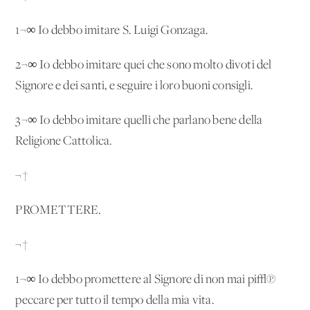
1¬∞ Io debbo imitare S. Luigi Gonzaga.
2¬∞ Io debbo imitare quei che sono molto divoti del
Signore e dei santi, e seguire i loro buoni consigli.
3¬∞ Io debbo imitare quelli che parlano bene della
Religione Cattolica.
¬†
PROMETTERE.
¬†
1¬∞ Io debbo promettere al Signore di non mai pi√π
peccare per tutto il tempo della mia vita.