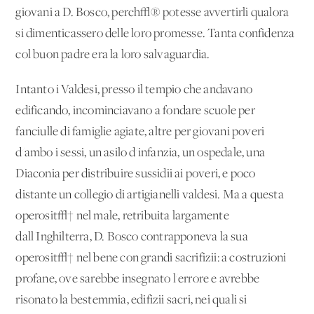
giovani a D. Bosco, perch√® potesse avvertirli qualora
si dimenticassero delle loro promesse. Tanta confidenza
col buon padre era la loro salvaguardia.
Intanto i Valdesi, presso il tempio che andavano
edificando, incominciavano a fondare scuole per
fanciulle di famiglie agiate, altre per giovani poveri
d'ambo i sessi, un asilo d'infanzia, un ospedale, una
Diaconia
per distribuire sussidii ai poveri, e poco
distante un collegio di artigianelli valdesi. Ma a questa
operosit√† nel male, retribuita largamente
dall'Inghilterra, D. Bosco contrapponeva la sua
operosit√† nel bene con grandi sacrifizii: a costruzioni
profane, ove sarebbe insegnato l'errore e avrebbe
risonato la bestemmia, edifizii sacri, nei quali si