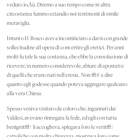
veduto io‚Äù. Diremo a suo tempo come in altra
circostanza fummo eziandio noi testimonii di simile
meraviglia.
Intanto D. Bosco aveva incominciato a darsi con grande
sollecitudine all'opera di convertire gli eretici. Per anni
molti fu tale la sua costanza, che ebbe la consolazione di
ricevere, in numero considerevole, abiure di apostati e
di quelli che erano nati nell'eresia. Non √® a dire
quanto egli godesse quando poteva aggregare qualcuno
alla vera Chiesa.
Spesso veniva visitato da coloro che, ingannati dai
Valdesi, avevano rinnegata la fede, ed egli con tutta
benignit√† li accoglieva, spiegava loro le verit√†
cattoliche con molta chiarezza, mostrava loro come