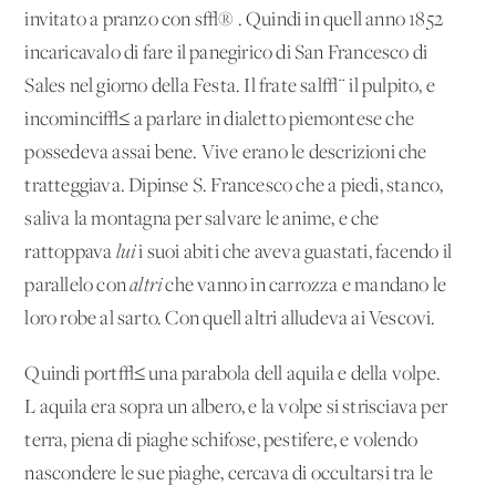
invitato a pranzo con s√® . Quindi in quell'anno 1852
incaricavalo di fare il panegirico di San Francesco di
Sales nel giorno della Festa. Il frate sal√¨ il pulpito, e
incominci√≤ a parlare in dialetto piemontese che
possedeva assai bene. Vive erano le descrizioni che
tratteggiava. Dipinse S. Francesco che a piedi, stanco,
saliva la montagna per salvare le anime, e che
rattoppava
lui
i suoi abiti che aveva guastati, facendo il
parallelo con
altri
che vanno in carrozza e mandano le
loro robe al sarto. Con quell'altri alludeva ai Vescovi.
Quindi port√≤ una parabola dell'aquila e della volpe.
L'aquila era sopra un albero, e la volpe si strisciava per
terra, piena di piaghe schifose, pestifere, e volendo
nascondere le sue piaghe, cercava di occultarsi tra le