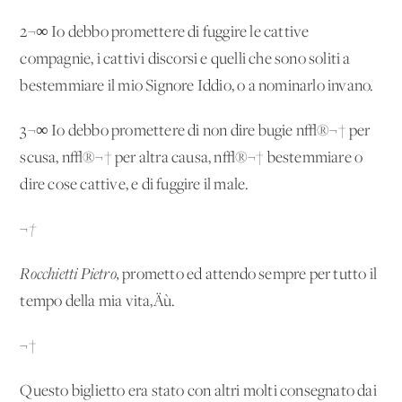
2¬∞ Io debbo promettere di fuggire le cattive
compagnie, i cattivi discorsi e quelli che sono soliti a
bestemmiare il mio Signore Iddio, o a nominarlo invano.
3¬∞ Io debbo promettere di non dire bugie n√®¬† per
scusa, n√®¬† per altra causa, n√®¬† bestemmiare o
dire cose cattive, e di fuggire il male.
¬†
Rocchietti Pietro,
prometto ed attendo sempre per tutto il
tempo della mia vita‚Äù.
¬†
Questo biglietto era stato con altri molti consegnato dai