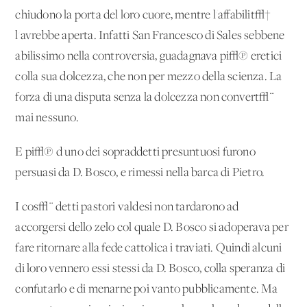
chiudono la porta del loro cuore, mentre l'affabilit√†
l'avrebbe aperta. Infatti San Francesco di Sales sebbene
abilissimo nella controversia, guadagnava pi√π eretici
colla sua dolcezza, che non per mezzo della scienza. La
forza di una disputa senza la dolcezza non
convert√¨
mai nessuno.
E pi√π d'uno dei sopraddetti presuntuosi furono
persuasi da D. Bosco, e rimessi nella barca di Pietro.
I cos√¨ detti pastori valdesi non tardarono ad
accorgersi dello zelo col quale D. Bosco si adoperava per
fare ritornare alla fede cattolica i traviati. Quindi alcuni
di loro vennero essi stessi da D. Bosco, colla speranza di
confutarlo e di menarne poi vanto pubblicamente. Ma