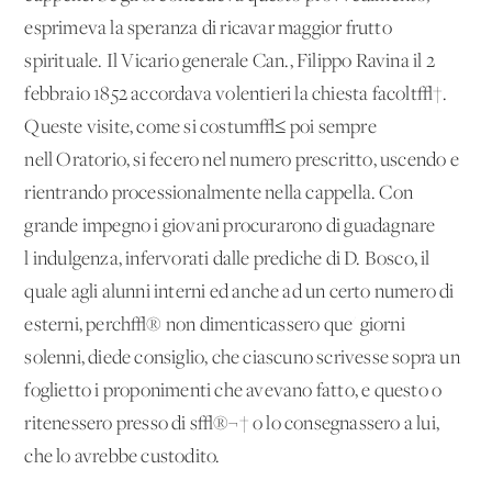
esprimeva la speranza di ricavar maggior frutto
spirituale. Il Vicario generale Can., Filippo Ravina il 2
febbraio 1852 accordava volentieri la chiesta facolt√†.
Queste visite, come si costum√≤ poi sempre
nell'Oratorio, si fecero nel numero prescritto, uscendo e
rientrando processionalmente nella cappella. Con
grande impegno i giovani procurarono di guadagnare
l'indulgenza, infervorati dalle prediche di D. Bosco, il
quale agli alunni interni ed anche ad un certo numero di
esterni, perch√® non dimenticassero que' giorni
solenni, diede consiglio, che ciascuno scrivesse sopra un
foglietto i proponimenti che avevano fatto, e questo o
ritenessero presso di s√®¬† o lo consegnassero a lui,
che lo avrebbe custodito.