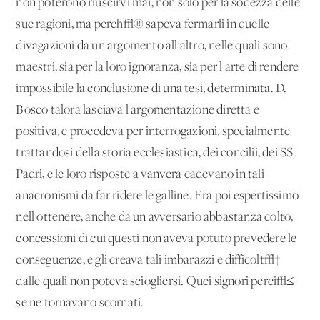
non poterono riuscirvi mai, non solo per la sodezza delle
sue ragioni, ma perch√® sapeva fermarli in quelle
divagazioni da un argomento all'altro, nelle quali sono
maestri, sia per la loro ignoranza, sia per l'arte di rendere
impossibile la conclusione di una tesi, determinata. D.
Bosco talora lasciava l'argomentazione diretta e
positiva, e procedeva per interrogazioni, specialmente
trattandosi della storia ecclesiastica, dei concilii, dei SS.
Padri, e le loro risposte a vanvera cadevano in tali
anacronismi da far ridere le galline. Era poi espertissimo
nell'ottenere, anche da un avversario abbastanza colto,
concessioni di cui questi non aveva potuto prevedere le
conseguenze, e gli creava tali imbarazzi e difficolt√†
dalle quali non poteva sciogliersi. Quei signori perci√≤
se ne tornavano scornati.