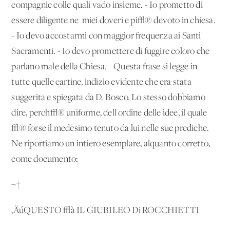
compagnie colle quali vado insieme. - Io prometto di
essere diligente ne' miei doveri e pi√π devoto in chiesa.
- Io devo accostarmi con maggior frequenza ai Santi
Sacramenti. - Io devo promettere di fuggire coloro che
parlano male della Chiesa. - Questa frase si legge in
tutte quelle cartine, indizio evidente che era stata
suggerita e spiegata da D. Bosco. Lo stesso dobbiamo
dire, perch√® uniforme, dell'ordine delle idee, il quale
√® forse il medesimo tenuto da lui nelle sue prediche.
Ne riportiamo un intiero esemplare, alquanto corretto,
come documento:
¬†
‚ÄúQUESTO √à IL GIUBILEO Di ROCCHIETTI