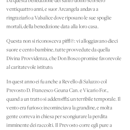
Da questa benedizione del santo uomo scorsero
ventiquattro anni, e suor Arcangela andava a
ringraziarlo a Valsalice dove riposano le sue spoglie
mortali, della benedizione data alla loro casa.
Questa non si riconosceva pi√π: vi alloggiavano dieci
suore e cento bambine, tutte provvedute da quella
Divina Provvidenza, che Don Bosco promise favorevole
al caritatevole istituto.
In quest'anno ei fu anche a Revello di Saluzzo col
Prevosto D. Francesco Geuna Can. e Vicario For.,
quand'a un tratto si addens√≤ un terribile temporale. Il
vento era furioso: incominciava la grandine, e molta
gente correva in chiesa per scongiurare la perdita
imminente dei raccolti. Il Prevosto corre egli pure a