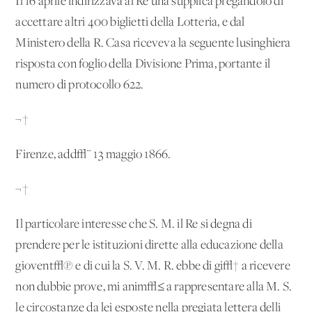
Il 16 aprile indirizzava al Re una supplica pregandolo di
accettare altri 400 biglietti della Lotteria, e dal
Ministero della R. Casa riceveva la seguente lusinghiera
risposta con foglio della Divisione Prima, portante il
numero di protocollo 622.
¬†
Firenze, add√¨ 13 maggio 1866.
¬†
Il particolare interesse che S. M. il Re si degna di
prendere per le istituzioni dirette alla educazione della
giovent√π e di cui la S. V. M. R. ebbe di gi√† a ricevere
non dubbie prove, mi anim√≤ a rappresentare alla M. S.
le circostanze da lei esposte nella pregiata lettera delli