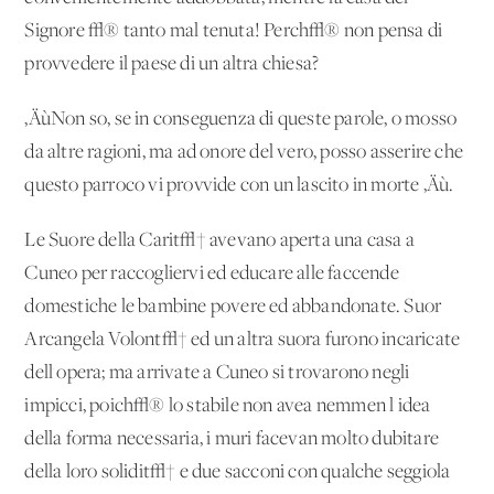
Signore √® tanto mal tenuta! Perch√® non pensa di
provvedere il paese di un'altra chiesa?
‚ÄùNon so, se in conseguenza di queste parole, o mosso
da altre ragioni, ma ad onore del vero, posso asserire che
questo parroco vi provvide con un lascito in morte ‚Äù.
Le Suore della Carit√† avevano aperta una casa a
Cuneo per raccogliervi ed educare alle faccende
domestiche le bambine povere ed abbandonate. Suor
Arcangela Volont√† ed un'altra suora furono incaricate
dell'opera; ma arrivate a Cuneo si trovarono negli
impicci, poich√® lo stabile non avea nemmen l'idea
della forma necessaria, i muri facevan molto dubitare
della loro solidit√† e due sacconi con qualche seggiola