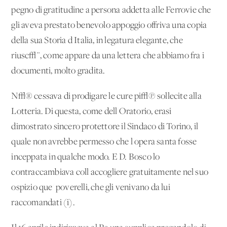
pegno di gratitudine a persona addetta alle Ferrovie che
gli aveva prestato benevolo appoggio offriva una copia
della sua Storia d'Italia, in legatura elegante, che
riusc√¨, come appare da una lettera che abbiamo fra i
documenti, molto gradita.
N√® cessava di prodigare le cure pi√π sollecite alla
Lotteria. Di questa, come dell'Oratorio, erasi
dimostrato sincero protettore il Sindaco di Torino, il
quale non avrebbe permesso che l'opera santa fosse
inceppata in qualche modo. E D. Bosco lo
contraccambiava coll'accogliere gratuitamente nel suo
ospizio que' poverelli, che gli venivano da lui
raccomandati (i).