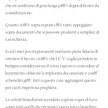
che mi sembrano di gran lunga pi√π degni di benevola
considerazione.
Quanto si √® sopra esposto √® tutto appoggiato
sopra documenti che si possono produrre a semplice di
Lei richiesta.
Io ed i miei poveri giovanetti nutriamo piena fiducia di
ottenere il favore, cio√® che l'E. V. voglia prendere in
benigna considerazione il sovra esposto e concedere al
benemerito oblatore la implorata decorazione e cos√¨
ai benefizi gi√† fatti a questa casa aggiungere questo
per cui fo rispettosa preghiera.
Le celesti benedizioni scendano copiose sopra di Lei e
sopra tutti quelli che prestano l'opera loro a benefizio