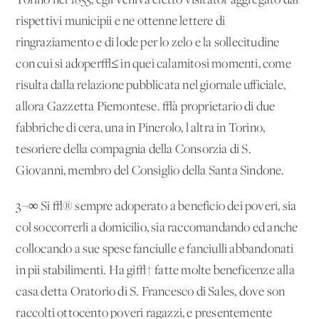
Torino nel 1855, egli veniva eletto visitator aggregato dai
rispettivi municipii e ne ottenne lettere di
ringraziamento e di lode per lo zelo e la sollecitudine
con cui si adoper√≤ in quei calamitosi momenti, come
risulta dalla relazione pubblicata nel giornale ufficiale,
allora Gazzetta Piemontese. √à proprietario di due
fabbriche di cera, una in Pinerolo, l'altra in Torino,
tesoriere della compagnia della Consorzia di S.
Giovanni, membro del Consiglio della Santa Sindone.
3¬∞ Si √® sempre adoperato a beneficio dei poveri, sia
col soccorrerli a domicilio, sia raccomandando ed anche
collocando a sue spese fanciulle e fanciulli abbandonati
in pii stabilimenti. Ha gi√† fatte molte beneficenze alla
casa detta Oratorio di S. Francesco di Sales, dove son
raccolti ottocento poveri ragazzi, e presentemente