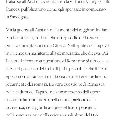
Italia, se all'Austria avesse arriso la vittoria. Varii giornali
francesi pubblicarono come egli sperasse in compenso
la Sardegna.
Ma la guerra all'Austria, nella mente dei reggitori Italiani
e dei capi setta, noti era che un episodio della guerra
gi√† dichiarata contro la Chiesa. Nell'aprile si stampava
in Firenze un manifesto alla democrazia, che diceva: ‚Äú
La vera, la immensa questione di Roma non si riduce alla
presa di possesso della citt√†. √à probabile che il Re in
epoca non lontana entri in Roma a rimettere l'ordine tra
le barricate dei romani. La vera questione di Roma sta
nella caduta del Papato, nel coronamento dell'opera
incominciata da Lutero, nell'emancipazione della
coscienza, nella glorificazione del libero pensiero,
nell'inaugurazione della scienza sugli altari del Dio