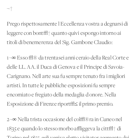
¬†
Prego rispettosamente l'Eccellenza vostra a degnarsi di
leggere con bont√† quanto quivi espongo intorno ai
titoli di benemerenza del Sig. Gambone Claudio:
1¬∞ Esso √® da trentasei anni ceraio della Real Corte e
delle LL. AA. il Duca di Genova e il Principe di Savoia-
Carignano. Nell'arte sua fu sempre tenuto fra i migliori
artisti. In tutte le pubbliche esposizioni fu sempre
encomiato e fregiato della medaglia d'onore. Nella
Esposizione di Firenze riport√≤ il primo premio.
2¬∞ Nella trista occasione del col√®ra in Cuneo nel
1835 e quando lo stesso morbo affliggeva la citt√† di