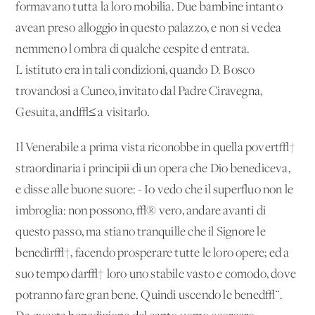
formavano tutta la loro mobilia. Due bambine intanto
avean preso alloggio in questo palazzo, e non si vedea
nemmeno l'ombra di qualche cespite d'entrata.
L'istituto era in tali condizioni, quando D. Bosco
trovandosi a Cuneo, invitato dal Padre Ciravegna,
Gesuita, and√≤ a visitarlo.
Il Venerabile a prima vista riconobbe in quella povert√†
straordinaria i principii di un'opera che Dio benediceva,
e disse alle buone suore: - Io vedo che il superfluo non le
imbroglia: non possono, √® vero, andare avanti di
questo passo, ma stiano tranquille che il Signore le
benedir√†, facendo prosperare tutte le loro opere; ed a
suo tempo dar√† loro uno stabile vasto e comodo, dove
potranno fare gran bene. Quindi uscendo le bened√¨.