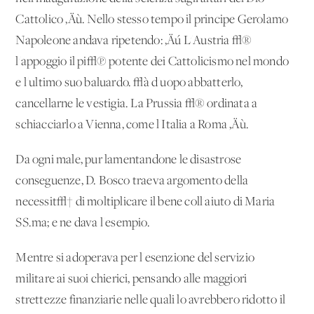
Cattolico ‚Äù. Nello stesso tempo il principe Gerolamo
Napoleone andava ripetendo: ‚Äú L'Austria √®
l'appoggio il pi√π potente dei Cattolicismo nel mondo
e l'ultimo suo baluardo. √à d'uopo abbatterlo,
cancellarne le vestigia. La Prussia √® ordinata a
schiacciarlo a Vienna, come l'Italia a Roma ‚Äù.
Da ogni male, pur lamentandone le disastrose
conseguenze, D. Bosco traeva argomento della
necessit√† di moltiplicare il bene coll'aiuto di Maria
SS.ma; e ne dava l'esempio.
Mentre si adoperava per l'esenzione del servizio
militare ai suoi chierici, pensando alle maggiori
strettezze finanziarie nelle quali lo avrebbero ridotto il