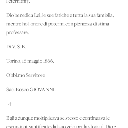
l'eternit√†.
Dio benedica Lei, le sue fatiche e tutta la sua famiglia,
mentre ho l'onore di potermi con pienezza di stima
professare,
Di V. S. B.
Torino, 16 maggio 1866,
Obbl.mo Servitore
Sac. Bosco GIOVANNI.
¬†
Egli adunque moltiplicava se stesso e continuava le
escursioni, santificate dal suo zelo per la gloria di Dio e