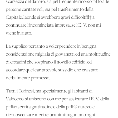
scarsezza del danaro, sia pel frequente ricorso fatto alle
persone caritatevoli, sia pel trasferimento della
Capitale, laonde si avrebbero gravi difficolt√† a
continuare l'incominciata impresa, se l'E. V. non mi
viene in aiuto.
La supplico pertanto a voler prendere in benigna
considerazione migliaia di giovanetti ed una moltitudine
di cittadini che sospirano il novello edifizio, ed
accordare quel caritatevole sussidio che era stato
verbalmente promesso.
Tutti i Torinesi, ma specialmente gli abitanti di
Valdocco, si uniscono con me per assicurare l'E. V. della
pi√π sentita gratitudine e della pi√π durevole
riconoscenza e mentre unanimi auguriamo ogni