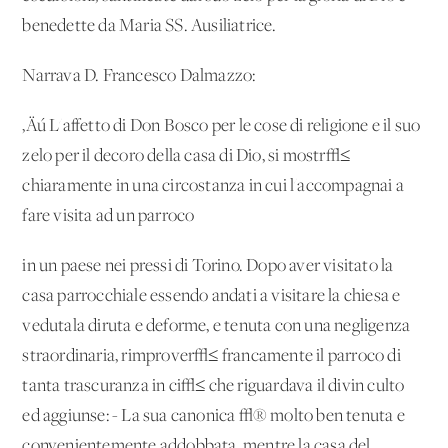
benedette da Maria SS. Ausiliatrice.
Narrava D. Francesco Dalmazzo:
‚Äú L'affetto di Don Bosco per le cose di religione e il suo
zelo per il decoro della casa di Dio, si mostr√≤
chiaramente in una circostanza in cui l'accompagnai a
fare visita ad un parroco
in un paese nei pressi di Torino. Dopo aver visitato la
casa parrocchiale essendo andati a visitare la chiesa e
vedutala diruta e deforme, e tenuta con una negligenza
straordinaria, rimprover√≤ francamente il parroco di
tanta trascuranza in ci√≤ che riguardava il divin culto
ed aggiunse: - La sua canonica √® molto ben tenuta e
convenientemente addobbata, mentre la casa del