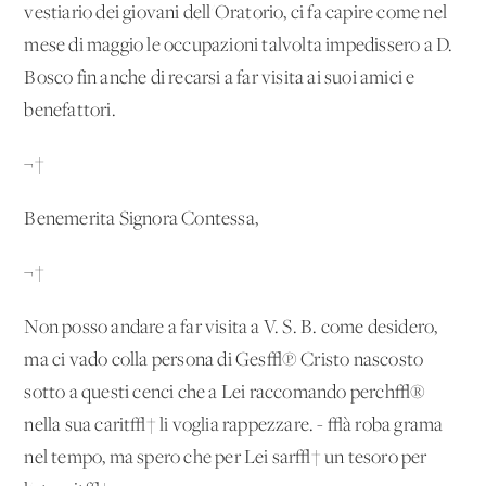
vestiario dei giovani dell'Oratorio, ci fa capire come nel
mese di maggio le occupazioni talvolta impedissero a D.
Bosco fin anche di recarsi a far visita ai suoi amici e
benefattori.
¬†
Benemerita Signora Contessa,
¬†
Non posso andare a far visita a V. S. B. come desidero,
ma ci vado colla persona di Ges√π Cristo nascosto
sotto a questi cenci che a Lei raccomando perch√®
nella sua carit√† li voglia rappezzare. - √à roba grama
nel tempo, ma spero che per Lei sar√† un tesoro per