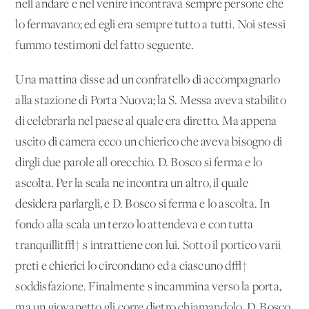
nell'andare e nel venire incontrava sempre persone che
lo fermavano; ed egli era sempre tutto a tutti. Noi stessi
fummo testimoni del fatto seguente.
Una mattina disse ad un confratello di accompagnarlo
alla stazione di Porta Nuova; la S. Messa aveva stabilito
di celebrarla nel paese al quale era diretto. Ma appena
uscito di camera ecco un chierico che aveva bisogno di
dirgli due parole all'orecchio. D. Bosco si ferma e lo
ascolta. Per la scala ne incontra un altro, il quale
desidera parlargli, e D. Bosco si ferma e lo ascolta. In
fondo alla scala un terzo lo attendeva e con tutta
tranquillit√† s'intrattiene con lui. Sotto il portico varii
preti e chierici lo circondano ed a ciascuno d√†
soddisfazione. Finalmente s'incammina verso la porta,
ma un giovanetto gli corre dietro chiamandolo. D. Bosco