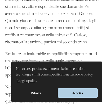
si arresta, si volta e risponde alle sue domande. Per
avere la sua calma ci voleva una pazienza di Giobbe.
Quando giunse alla stazione il treno era partito; ed egli
non si scompose affatto; con tutta tranquillit√† si
rec√≤ a celebrar messa nella chiesa di S. Carlo e,
ritornato alla stazione, partiva col secondo treno.
Era la stessa inalterabile tranquillit√† sempre unita ad
una prudente fermezza, colla quale governava
l'Oratorio in certi momenti un po' critici per la irrequieta
Noi e terze parti selezionate utilizziamo cookie o
tecnologie simili come specificato nella cookie policy.
spensieratezza di qualche giovane.
Leggi la policy
Nemico risoluto del rispetto umano, non poteva
Rifiuta
Accetta
sopportare in casa giovani, i quali fossero causa di
questa mala zizzania in mezzo ai compagni.