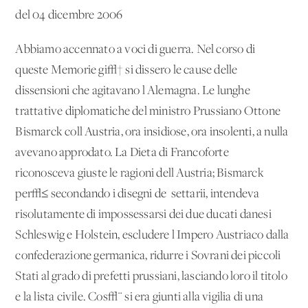
del 04 dicembre 2006
Abbiamo accennato a voci di guerra. Nel corso di
queste Memorie gi√† si dissero le cause delle
dissensioni che agitavano l'Alemagna. Le lunghe
trattative diplomatiche del ministro Prussiano Ottone
Bismarck coll'Austria, ora insidiose, ora insolenti, a nulla
avevano approdato. La Dieta di Francoforte
riconosceva giuste le ragioni dell'Austria; Bismarck
per√≤ secondando i disegni de' settarii, intendeva
risolutamente di impossessarsi dei due ducati danesi
Schleswig e Holstein, escludere l'Impero Austriaco dalla
confederazione germanica, ridurre i Sovrani dei piccoli
Stati al grado di prefetti prussiani, lasciando loro il titolo
e la lista civile. Cos√¨ si era giunti alla vigilia di una