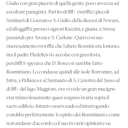
Giulio con gran piacere di quella gente, poco avvezza ad
ascoltare panegirici. Partito di l√† visit√≤ i piccoli
Seminari di Gozzano e S. Giulio, della diocesi di Novara,
ed alloggi√≤ presso i signori Razzini, e giunse a Stresa
passando per Arona e S. Carlone. Quivi con suo
rincrescimento trov√≤ che l'abate Rosmini era lontano;
ma il padre Fledelicio lo accolse con gran festa,
perch√® sperava che D. Bosco si sarebbe fatto
Rosminiano. Lo condusse quindi alle isole Borromee, ad
Intra, a Pallanza e al Santuario di S. Caterina del Sasso al
di l√† del lago Maggiore, ove si vede un gran macigno
star miracolosamente quasi sospeso in aria sopra il
sacro edificio. Intanto osservando ed interrogando
conobbe perfettamente lo spirito dei Rosminiani e come
non andasse d'accordo col suo in varie opinioni e su