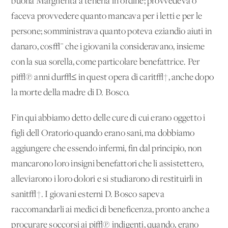
buona Margherita a tenerla in ordine; provvedeva o
faceva provvedere quanto mancava per i letti e per le
persone; somministrava quanto poteva eziandio aiuti in
danaro, cos√¨ che i giovani la consideravano, insieme
con la sua sorella, come particolare benefattrice. Per
pi√π anni dur√≤ in quest'opera di carit√†, anche dopo
la morte della madre di D. Bosco.
Fin qui abbiamo detto delle cure di cui erano oggetto i
figli dell'Oratorio quando erano sani, ma dobbiamo
aggiungere che essendo infermi, fin dal principio, non
mancarono loro insigni benefattori che li assistettero,
alleviarono i loro dolori e si studiarono di restituirli in
sanit√†. I giovani esterni D. Bosco sapeva
raccomandarli ai medici di beneficenza, pronto anche a
procurare soccorsi ai pi√π indigenti, quando, erano