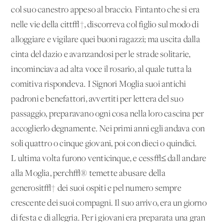
col suo canestro appeso al braccio. Fintanto che si era
nelle vie della citt√†, discorreva col figlio sul modo di
alloggiare e vigilare quei buoni ragazzi; ma uscita dalla
cinta del dazio e avanzandosi per le strade solitarie,
incominciava ad alta voce il rosario, al quale tutta la
comitiva rispondeva. I Signori Moglia suoi antichi
padroni e benefattori, avvertiti per lettera del suo
passaggio, preparavano ogni cosa nella loro cascina per
accoglierlo degnamente. Nei primi anni egli andava con
soli quattro o cinque giovani, poi con dieci o quindici.
L'ultima volta furono venticinque, e cess√≤ dall'andare
alla Moglia, perch√® temette abusare della
generosit√† dei suoi ospiti e pel numero sempre
crescente dei suoi compagni. Il suo arrivo, era un giorno
di festa e di allegria. Per i giovani era preparata una gran