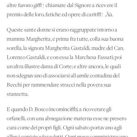
altre furono gi√† chiamate dal Signore a ricevere il
premio delle loro, fatiche ed opere di carit√† ‚Äù.
Queste sante donne si erano raggruppate intorno a
mamma Margherita, e prima fra tutte, colla sua buona
sorella, la signora Margherita Gastaldi, madre del Can.
Lorenzo Gastaldi, e con essa la Marchesa Fassati; poi
un'altra illustre dama di Corte; e altre ancora, le quali
non sdegnavano di associarsi all'umile contadina del
Becchi per rammendare stracci nella povera sua
stanzetta.
E quando D. Bosco incominci√≤ a ricoverare gli
orfanelli, con una abnegazione materna esse ne presero
cura come dei propri figli. Ogni sabato portavano agli