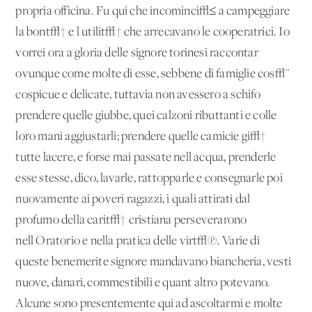
propria officina. Fu qui che incominci√≤ a campeggiare
la bont√† e l'utilit√† che arrecavano le cooperatrici. Io
vorrei ora a gloria delle signore torinesi raccontar
ovunque come molte di esse, sebbene di famiglie cos√¨
cospicue e delicate, tuttavia non avessero a schifo
prendere quelle giubbe, quei calzoni ributtanti e colle
loro mani aggiustarli; prendere quelle camicie gi√†
tutte lacere, e forse mai passate nell'acqua, prenderle
esse stesse, dico, lavarle, rattopparle e consegnarle poi
nuovamente ai poveri ragazzi, i quali attirati dal
profumo della carit√† cristiana perseverarono
nell'Oratorio e nella pratica delle virt√π. Varie di
queste benemerite signore mandavano biancheria, vesti
nuove, danari, commestibili e quant'altro potevano.
Alcune sono presentemente qui ad ascoltarmi e molte