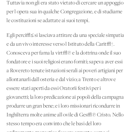
Tuttavia non gli era stato vietato di cercare un appoggio
per l'opera sua in qualche Congregazione, e di studiarne
le costituzioni se adattate ai suoi tempi.
Egli perci√≤ si lasciava attirare da una speciale simpatia
e da un vivo interesse verso l'Istituto della Carit√†.
Conosceva per fama la virt√π e la dottrina onde il suo
fondatore e i suoi religiosi erano forniti; sapeva aver essi
a Rovereto tenute istruzioni serali ai poveri artigiani per
allontanarli dall'osteria e dal vizio; a Trento e altrove
essere stati aperti da essi Oratorii festivi per i
giovanetti; la loro predicazione ai popoli della campagna
produrre un gran bene; e i loro missionari ricondurre in
Inghilterra molte anime all'ovile di Ges√π Cristo. Nello
stesso tempo era convinto che le basi del loro