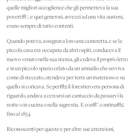
quelle migliori accoglienze che gli permetteva la sua
povert√†, e quei generosi, avvezzi ad una vita austera,
erano sempre di tutto contenti.
Quando poteva, assegnava loro una cameretta, e se la
piccola casa era occupata da altri ospiti, conduceva il
nuovo venuto nella sua stanza, gli cedeva il proprio letto
e in un piccolo spazio celato da un armadio che serviva
come di steccato, stendeva per terra un materasso e su
quello si coricava. Se per√≤ il forestiero era persona di
riguardo, andava a cercarsi un cantuccio da passarvi la
notte o in cucina o nella sagrestia. E cos√¨ continu√≤
fino al 1854
Riconoscenti per queste e per altre sue attenzioni,