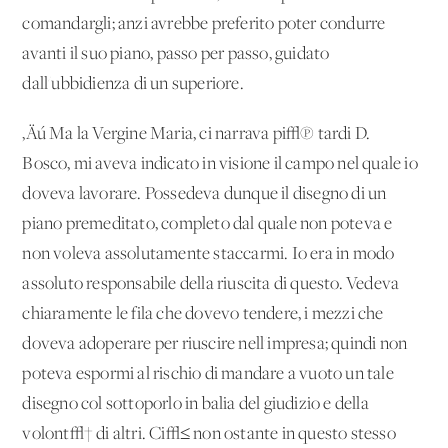
comandargli; anzi avrebbe preferito poter condurre
avanti il suo piano, passo per passo, guidato
dall'ubbidienza di un superiore.
‚Äú Ma la Vergine Maria, ci narrava pi√π tardi D.
Bosco, mi aveva indicato in visione il campo nel quale io
doveva lavorare. Possedeva dunque il disegno di un
piano premeditato, completo dal quale non poteva e
non voleva assolutamente staccarmi. Io era in modo
assoluto responsabile della riuscita di questo. Vedeva
chiaramente le fila che dovevo tendere, i mezzi che
doveva adoperare per riuscire nell'impresa; quindi non
poteva espormi al rischio di mandare a vuoto un tale
disegno col sottoporlo in balia del giudizio e della
volont√† di altri. Ci√≤ non ostante in questo stesso