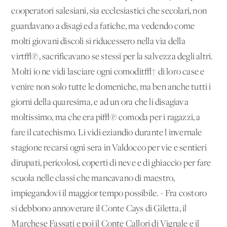
cooperatori salesiani, sia ecclesiastici che secolari, non
guardavano a disagi ed a fatiche, ma vedendo come
molti giovani discoli si riducessero nella via della
virt√π, sacrificavano se stessi per la salvezza degli altri.
Molti io ne vidi lasciare ogni comodit√† di loro case e
venire non solo tutte le domeniche, ma ben anche tutti i
giorni della quaresima, e ad un'ora che li disagiava
moltissimo, ma che era pi√π comoda per i ragazzi, a
fare il catechismo. Li vidi eziandio durante l'invernale
stagione recarsi ogni sera in Valdocco per vie e sentieri
dirupati, pericolosi, coperti di neve e di ghiaccio per fare
scuola nelle classi che mancavano di maestro,
impiegandovi il maggior tempo possibile. - Fra costoro
si debbono annoverare il Conte Cays di Giletta, il
Marchese Fassati e poi il Conte Callori di Vignale e il