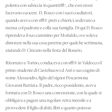
polenta con salsiccia in quantit√†, che essi stessi
facevano cuocere. D. Bosco con i suoi coadiutori,
quando aveva con s√® preti e chierici, sedevano a
mensa col padrone e colla sua famiglia. Di qui D. Bosco
riprendeva il suo cammino per Morialdo, ove soleva
dimorare nella sua casa paterna per qualche settimana,
aiutando D. Cinzano nella festa del Rosario.
Ritornato a Torino, conduceva con s√® in Valdocco il
primo studente di Castelnuovo d'Asti e suo cugino di
nome Alessandro, figlio del signor Pescarmona
Giovanni Battista. Il padre, ricco possidente, aveva
formata con D. Bosco una convenzione, con la quale si
obbligava a pagare una regolare retta mensile e a
provvedere il figlio di abiti, libri e quanto potesse