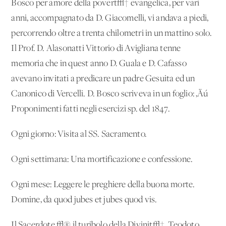
Bosco per amore della povert√† evangelica, per vari
anni, accompagnato da D. Giacomelli, vi andava a piedi,
percorrendo oltre a trenta chilometri in un mattino solo.
Il Prof. D. Alasonatti Vittorio di Avigliana tenne
memoria che in quest'anno D. Guala e D. Cafasso
avevano invitati a predicare un padre Gesuita ed un
Canonico di Vercelli. D. Bosco scriveva in un foglio: ‚Äú
Proponimenti fatti negli esercizi sp. del 1847.
Ogni giorno: Visita al SS. Sacramento.
Ogni settimana: Una mortificazione e confessione.
Ogni mese: Leggere le preghiere della buona morte.
Domine, da quod jubes et jubes quod vis.
Il Sacerdote √® il turibolo della Divinit√†. Teodoto.