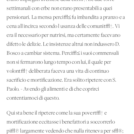
settimanali con erbe non erano presentabili a quei
pensionari. La mensa perci√≤ fu imbandita a pranzo e a
cena all'incirca secondo l'usanza delle comunit√†. Vi
era il necessario per nutrirsi, ma certamente facevano
difetto le delizie. Le insistenze altrui non indussero D.
Bosco a cambiar sistema. Perci√≤ i suoi commensali
non si fermarono lungo tempo con lui, il quale per
volont√† deliberata faceva una vita di continuo
sacrificio e mortificazione. Era solito ripetere con S.
Paolo. - Avendo gli alimenti e di che coprirci
contentiamoci di questo.
Qui sta bene il ripetere come la sua povert√† e
mortificazione eccitasse i benefattori a soccorrerlo
pi√π largamente vedendo che nulla riteneva per s√®;