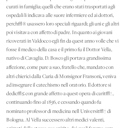
curati in famiglia; quelli che erano stati trasportati agli
ospedali li indicava alle suore infermiere ed ai dottori,
perch√® usassero loro speciali riguardi; gli uni e gli altri
poi visitava con affetto di padre. In quanto ai giovani
ricoverati in Valdocco egli fin da quest'anno volle che vi
fosse il medico della casa e il primo fu il Dottor Vella,
nativo di Cavaglia. D. Bosco gli portava grandissima
affezione, come pure a suo, fratello che, mandato
con
,
altri chierici dalla Curia di Monsignor Fransoni
veniva
ad insegnare il catechismo nell'oratorio. Il dottore si
dedic√≤ con grande affetto a quest'opera di carit√†,
continuando fino al 1856, e cessando quando fu
nominato
professor di medicina nell'Universit√† di
Bologna. Al Vella successero altri medici valenti,