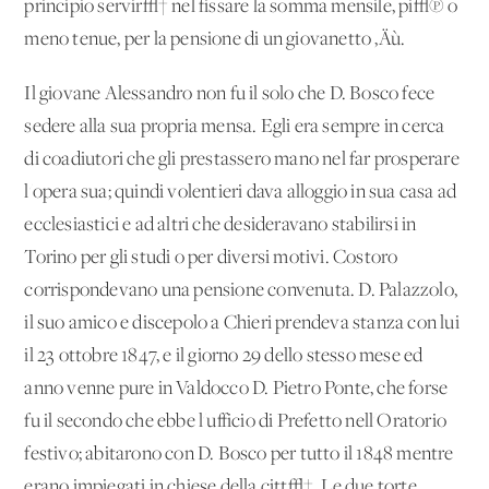
principio servir√† nel fissare la somma mensile, pi√π o
meno tenue, per la pensione di un giovanetto ‚Äù.
Il giovane Alessandro non fu il solo che D. Bosco fece
sedere alla sua propria mensa. Egli era sempre in cerca
di coadiutori che gli prestassero mano nel far prosperare
l'opera sua; quindi volentieri dava alloggio in sua casa ad
ecclesiastici e ad altri che desideravano stabilirsi in
Torino per gli studi o per diversi motivi. Costoro
corrispondevano una pensione convenuta. D. Palazzolo,
il suo amico e discepolo a Chieri prendeva stanza con lui
il 23 ottobre 1847, e il giorno 29 dello stesso mese ed
anno venne pure in Valdocco D. Pietro Ponte, che forse
fu il secondo che ebbe l'ufficio di Prefetto nell'Oratorio
festivo; abitarono con D. Bosco per tutto il 1848 mentre
erano impiegati in chiese della citt√†. Le due torte