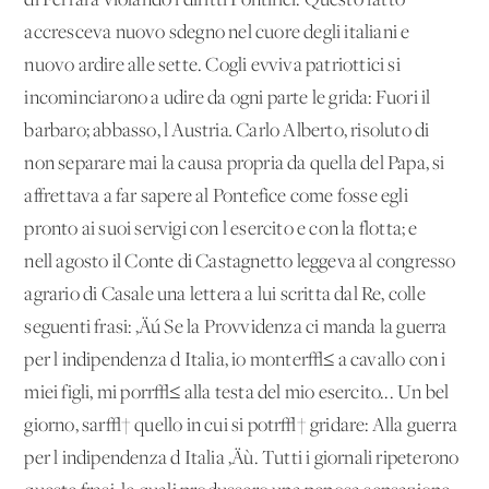
di Ferrara violando i diritti Pontifici. Questo fatto
accresceva nuovo sdegno nel cuore degli italiani e
nuovo ardire alle sette. Cogli evviva
patriottici si
incominciarono a udire da ogni parte le grida: Fuori il
barbaro; abbasso, l'Austria
.
Carlo Alberto, risoluto di
non separare mai la causa propria da quella del Papa, si
affrettava a far sapere al Pontefice come fosse egli
pronto ai suoi servigi con l'esercito e con la flotta; e
nell'agosto il Conte di Castagnetto leggeva al congresso
agrario di Casale una lettera a lui scritta dal Re, colle
seguenti frasi: ‚Äú Se la Provvidenza ci manda la guerra
per l'indipendenza d'Italia, io monter√≤ a cavallo con i
miei figli, mi porr√≤ alla testa del mio esercito... Un bel
giorno, sar√† quello in cui si potr√† gridare: Alla guerra
per l'indipendenza d'Italia ‚Äù. Tutti i giornali ripeterono