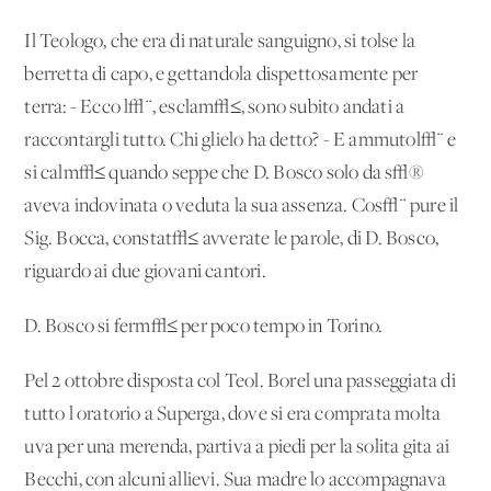
Il Teologo, che era di naturale sanguigno, si tolse la
berretta di capo, e gettandola dispettosamente per
terra: - Ecco l√¨, esclam√≤, sono subito andati a
raccontargli tutto. Chi glielo ha detto? - E ammutol√¨ e
si calm√≤ quando seppe che D. Bosco solo da s√®
aveva indovinata o veduta la sua assenza. Cos√¨ pure il
Sig. Bocca, constat√≤ avverate le parole, di D. Bosco,
riguardo ai due giovani cantori.
D. Bosco si ferm√≤ per poco tempo in Torino.
Pel 2 ottobre disposta col Teol. Borel una passeggiata di
tutto l'oratorio a Superga, dove si era comprata molta
uva per una merenda, partiva a piedi per la solita gita ai
Becchi, con alcuni allievi. Sua madre lo accompagnava