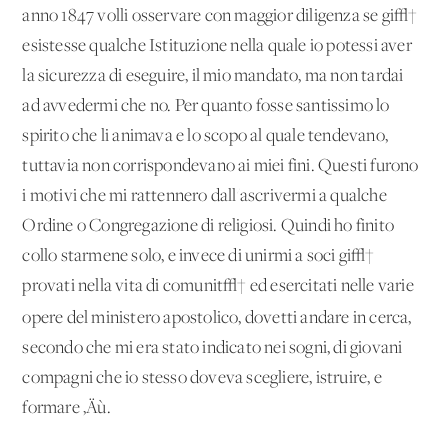
anno 1847 volli osservare con maggior diligenza se gi√†
esistesse qualche Istituzione nella quale io potessi aver
la sicurezza di eseguire, il mio mandato, ma non tardai
ad avvedermi che no. Per quanto fosse santissimo lo
spirito che li animava e lo scopo al quale tendevano,
tuttavia non corrispondevano ai miei fini. Questi furono
i motivi che mi rattennero dall'ascrivermi a qualche
Ordine o Congregazione di religiosi. Quindi ho finito
collo starmene solo, e invece di unirmi a soci gi√†
provati nella vita di comunit√† ed esercitati nelle varie
opere del ministero
apostolico, dovetti andare in cerca,
secondo che mi era stato indicato nei sogni, di giovani
compagni che io stesso doveva scegliere, istruire, e
formare ‚Äù.