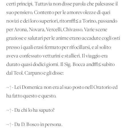
certi principi. Tuttavia non disse parola che palesasse il
suo pensiero. Contento per le amorevolezze di quei
novizi e dei loro superiori, ritorn√≤ a Torino, passando
per Arona, Novara, Vercelli, Chivasso. Varie scene
graziose e salutari per le anime erano accadute cogli osti
presso i quali
erasi fermato per rifocillarsi, e al solito
aveva confessato vetturini e stallieri. Il viaggio era
durato quasi dodici giorni. Il Sig. Bocca and√≤ subito
dal Teol. Carpano e gli disse:
¬†- Lei Domenica non era al suo posto nell'Oratorio ed
ha fatto questo e questo.
¬†- Da chi lo ha saputo?
¬†- Da D. Bosco in persona.