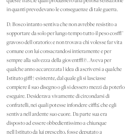
queste frasi, le quali produssero una penosa sensazione
in quanti prevedevano le conseguenze di tale guerra.
D. Bosco intanto sentiva che non avrebbe resistito a
sopportare da solo per lungo tempo tutto il peso cos√¨
gravoso dell'oratorio: e non trovava chi volesse far vita
comune con lui consacrandosi intieramente e per
sempre alla salvezza della giovent√π. Aveva per
qualche anno accarezzata l'idea di ascriversi a qualche
Istituto gi√† esistente, dal quale gli si lasciasse
compiere il suo disegno o gli si dessero mezzi da poterlo
eseguire. Desiderava vivamente di circondarsi di
confratelli, nei quali potesse infondere ci√≤ che egli
sentiva nell'ardente suo cuore. Da parte sua era
disposto ad essere obbedientissimo a chiunque
nell'Istituto da lui prescelto, fosse deputato a