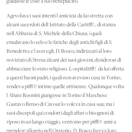
guidasse le cose a suo beneplacito.
Agevolava i suoi intenti l'amicizia da lui stretta con
alcuni sacerdoti dell'Istituto della Carit√†, di stanza
nell'Abbazia di S. Michele della Chiusa, i quali
emulavano lo zelo e le fatiche degli antichi figli di S.
Benedetto; e l'aver egli, D. Bosco, indirizzati al loro
noviziato di Stresa alcuni dei suoi giovani, desiderosi di
abbracciare lo stato religioso. L'ospitalit√† da lui offerta
a questi buoni padri, i quali non avevano casa in Torino,
rendeva pi√π intime quelle attinenze. Qualunque volta
l'Abate Rosmini giungesse in Torino il Marchese
Gustavo Benso di Cavour lo voleva in casa sua; ma i
suoi discepoli qui condotti dagli affari o bisognosi di
riposo in un lungo viaggio, venivano per pi√π anni a
prendere alloggio nell'Oratorio. D. Bosco faceva loro