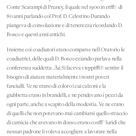
Conte Scarampi di Pruney, il quale nel 1900 in et√† di
80 anni parlando col Prof. D. Celestino Durando
piangeva di consolazione e di tenerezza ricordando D.
Bosco e questi anni antichi.
Insieme coi coadiutori erano comparse nell'Oratorio le
coadiutrici, delle quali D. Bosco eziandio parlava nella
conferenza suddetta: ‚Äú Si faceva vieppi√π sentire il
bisogno di aiutare materialmente i nostri poveri
fanciulli. Ve ne erano di coloro i cui calzoni e la
giubbetta erano in brandelli, e ne pendevano i pezzi da
ogni parte, anche a scapito della modestia. Ve ne erano
di quelli che non potevano mai cambiarsi quello straccio
di camicia che avevano in dosso; erano cos√¨ luridi che
nessun padrone li voleva accogliere a lavorare nella