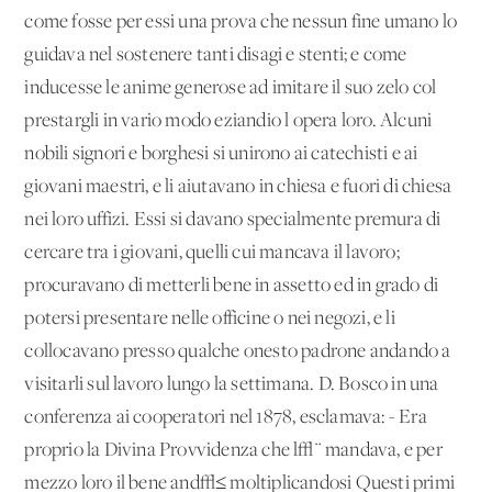
come fosse per essi una prova che nessun fine umano lo
guidava nel sostenere tanti disagi e stenti; e come
inducesse le anime generose ad imitare il suo zelo col
prestargli in vario modo eziandio l'opera loro. Alcuni
nobili signori e borghesi si unirono ai catechisti e ai
giovani maestri, e li aiutavano in chiesa e fuori di chiesa
nei loro uffizi. Essi si davano specialmente premura di
cercare tra i giovani, quelli cui mancava il lavoro;
procuravano di metterli bene in assetto ed in grado di
potersi presentare nelle officine o nei negozi, e li
collocavano presso qualche onesto padrone andando a
visitarli sul lavoro lungo la settimana. D. Bosco in una
conferenza ai cooperatori nel 1878, esclamava: - Era
proprio la Divina Provvidenza che l√¨ mandava, e per
mezzo loro il bene and√≤ moltiplicandosi Questi primi