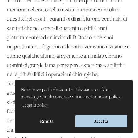
animati dello stesso suo spirito, dei quali faremo cara
memoria nel corso della nostra narrazione; ma oltre
questi, direi cos√¨, curanti ordinari, furono centinaia di
sanitari che nel corso di quaranta e pi√π anni
gratuitamente, ad un invito di D. Bosco o de' suoi
rappresentanti, di giorno e di notte, venivano a visitare e
curare qualche alunno gravemente ammalato. Erano
uomini di grande fama per sapere, esperienza, abilit√†
nelle pi√π difficili operazioni chirurgiche,
occupatissimi da mane a sera; eppure, non ostante il
Noi e terze parti selezionate utilizziamo cookie o
grave incomodo, ringraziavano chi l√¨ aveva chiamati, e
tecnologie simili come specificato nella cookie policy.
si dicevano pronti a prestar l'opera loro ogni volta ve ne
Leggi la policy
fosse bisogno. E i figli del popolo erano trattati del pari
dei figli dei grandi signori. Tanto pu√≤ la gentilezza
Rifiuta
Accetta
d'animo unita alla carit√† cristiana. Onore ai medici di