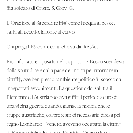
√à soldato di Cristo. S. Giov. G.
L'Orazione al Sacerdote √® come l'acqua al pesce,
l'aria all'uccello, la fonte al cervo.
Chi prega √® come colui che va dal Re ‚Äù.
Riconfortato e riposato nello spirito, D. Bosco scendeva
dalla solitudine e dalla pace dei monti per ritornare in
citt√†, ove ben presto l'ambiente politico fu scosso da
inaspettati avvenimenti. La questione dei sali tra il
Piemonte e l'Austria toccava gi√† il periodo acuto di
una vicina guerra, quando, giunse la notizia che le
truppe austriache, col pretesto di necessaria difesa pel
regno Lombardo - Veneto, avevano occupata la citt√†