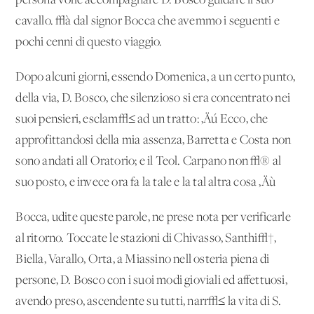
persona volle accompagnare D. Bosco guidare il suo
cavallo. √à dal signor Bocca che avemmo i seguenti e
pochi cenni di questo viaggio.
Dopo alcuni giorni, essendo Domenica, a un certo punto,
della via, D. Bosco, che silenzioso si era concentrato nei
suoi pensieri, esclam√≤ ad un tratto: ‚Äú Ecco, che
approfittandosi della mia assenza, Barretta e Costa non
sono andati all'Oratorio; e il Teol. Carpano non √® al
suo posto, e invece ora fa la tale e la tal altra cosa ‚Äù
Bocca, udite queste parole, ne prese nota per verificarle
al ritorno. Toccate le stazioni di Chivasso, Santhi√†,
Biella, Varallo, Orta, a Miassino nell'osteria piena di
persone, D. Bosco con i suoi modi gioviali ed affettuosi,
avendo preso, ascendente su tutti, narr√≤ la vita di S.