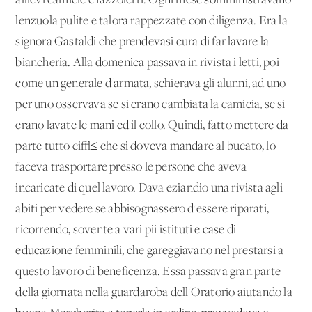
allievi camicie e fazzoletti. Ogni mese somministravano
lenzuola pulite e talora rappezzate con diligenza. Era la
signora Gastaldi che prendevasi cura di far lavare la
biancheria. Alla domenica passava in rivista i letti, poi
come un generale d'armata, schierava gli alunni, ad uno
per uno osservava se si erano cambiata la camicia, se si
erano lavate le mani ed il collo. Quindi, fatto mettere da
parte tutto ci√≤ che si doveva mandare al bucato, lo
faceva trasportare presso le persone che aveva
incaricate di quel lavoro. Dava eziandio una rivista agli
abiti per vedere se abbisognassero d'essere riparati,
ricorrendo, sovente a vari pii istituti e case di
educazione femminili, che gareggiavano nel prestarsi a
questo lavoro di beneficenza. Essa passava gran parte
della giornata nella guardaroba dell'Oratorio aiutando la