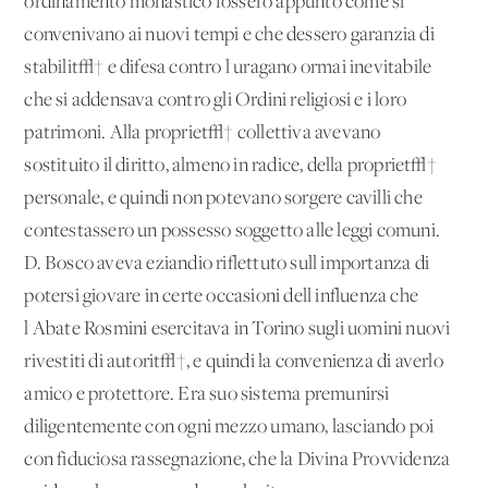
ordinamento monastico fossero appunto come si
convenivano ai nuovi tempi e che dessero garanzia di
stabilit√† e difesa contro l'uragano ormai inevitabile
che si addensava contro gli Ordini religiosi e i loro
patrimoni. Alla propriet√† collettiva avevano
sostituito il diritto, almeno in radice, della propriet√†
personale, e quindi non potevano sorgere cavilli che
contestassero un possesso soggetto alle leggi comuni.
D. Bosco aveva eziandio riflettuto sull'importanza di
potersi giovare in certe occasioni dell'influenza che
l'Abate Rosmini esercitava in Torino sugli uomini nuovi
rivestiti di autorit√†, e quindi la convenienza di averlo
amico e protettore. Era suo sistema premunirsi
diligentemente con ogni mezzo umano, lasciando poi
con fiduciosa rassegnazione, che la Divina Provvidenza