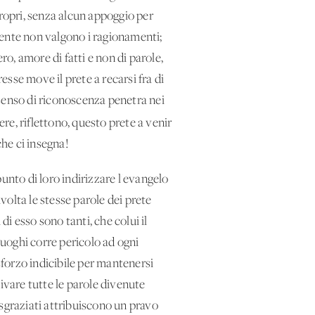
 propri, senza alcun appoggio per
 gente non valgono i ragionamenti;
o, amore di fatti e non di parole,
sse move il prete a recarsi fra di
senso di riconoscenza penetra nei
e, riflettono, questo prete a venir
che ci insegna!
unto di loro indirizzare l'evangelo
volta le stesse parole dei prete
di esso sono tanti, che colui il
uoghi corre pericolo ad ogni
forzo indicibile per mantenersi
ivare tutte le parole divenute
graziati attribuiscono un pravo