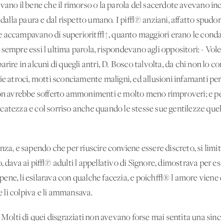
vano il bene che il rimorso o la parola del sacerdote avevano in
 dalla paura e dal rispetto umano. I pi√π anziani, affatto spudorat
se accampavano di superiorit√†, quanto maggiori erano le con
sempre essi l'ultima parola, rispondevano agli oppositori: - Vo
arire in alcuni di quegli antri, D. Bosco talvolta, da chi non lo 
ie atroci, motti sconciamente maligni, ed allusioni infamanti p
 non avrebbe sofferto ammonimenti e molto meno rimproveri; e 
catezza e col sorriso anche quando le stesse sue gentilezze que
za, e sapendo che per riuscire conviene essere discreto, si limitav
o, dava ai pi√π adulti l'appellativo di Signore, dimostrava per
o pene, li esilarava con qualche facezia, e poich√® l'amore viene 
le li colpiva e li ammansava.
 Molti di quei disgraziati non avevano forse mai sentita una since