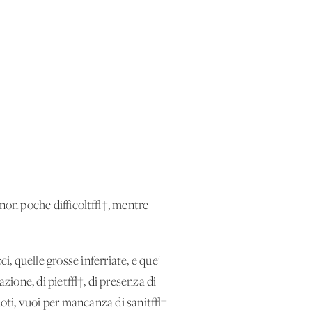
a non poche difficolt√†, mentre
i, quelle grosse inferriate, e que'
azione, di piet√†, di presenza di
erdoti, vuoi per mancanza di sanit√†