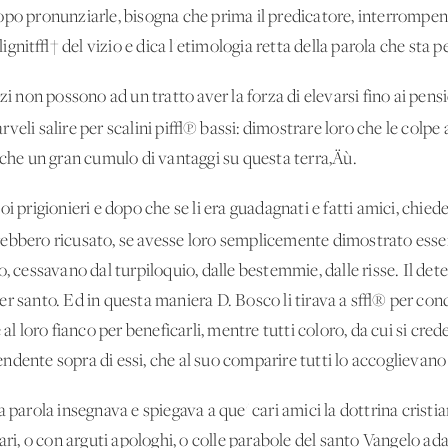
opo pronunziarle, bisogna che prima il predicatore, interrompend
gnit√† del vizio e dica l'etimologia retta della parola che sta pe
zi non possono ad un tratto aver la forza di elevarsi fino ai pen
veli salire per scalini pi√π bassi: dimostrare loro che le colpe
nche un gran cumulo di vantaggi su questa terra‚Äù.
i prigionieri e dopo che se li era guadagnati e fatti amici, chiede
avrebbero ricusato, se avesse loro semplicemente dimostrato ess
o, cessavano dal turpiloquio, dalle bestemmie, dalle risse. Il det
r santo. Ed in questa maniera D. Bosco li tirava a s√® per cond
loro fianco per beneficarli, mentre tutti coloro, da cui si cred
dente sopra di essi, che al suo comparire tutti lo accoglievano 
 parola insegnava e spiegava a que' cari amici la dottrina cristia
ari, o con arguti apologhi, o colle parabole del santo Vangelo adat