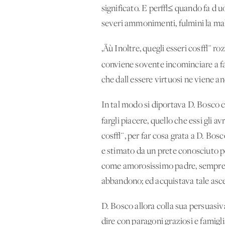
significato. E per√≤ quando fa d'u
severi ammonimenti, fulmini la mali
‚Äù Inoltre, quegli esseri cos√¨ roz
conviene sovente incominciare a far
che dall'essere virtuosi ne viene a
In tal modo si diportava D. Bosco co
fargli
piacere, quello che essi gli 
cos√¨, per far cosa grata a D. Bosc
e stimato da un prete conosciuto pe
come amorosissimo padre, sempre al 
abbandono; ed acquistava tale ascen
D. Bosco allora colla sua persuasiva
dire con paragoni graziosi e famigli