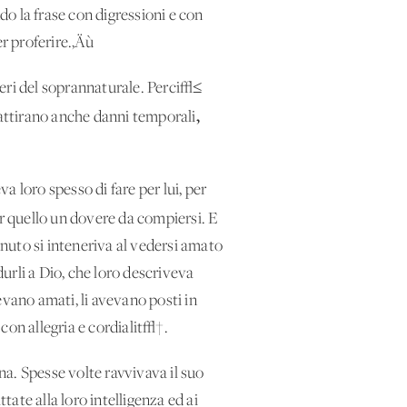
o la frase con digressioni e con
r proferire.‚Äù
sieri del soprannaturale. Perci√≤
,
 attirano anche danni temporali
va loro spesso di fare per lui, per
er quello un dovere da compiersi. E
enuto si inteneriva al vedersi amato
urli a Dio, che loro descriveva
evano amati, li avevano posti in
con allegria e cordialit√†.
na. Spesse volte ravvivava il suo
tate alla loro intelligenza ed ai