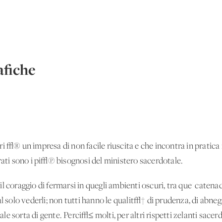
fiche
i √® un'impresa di non facile riuscita e che incontra in pratic
rati sono i pi√π bisognosi del ministero sacerdotale.
 coraggio di fermarsi in quegli ambienti oscuri, tra que' catenacc
al solo vederli; non tutti hanno le qualit√† di prudenza, di abneg
 tale sorta di gente. Perci√≤ molti, per altri rispetti zelanti sac