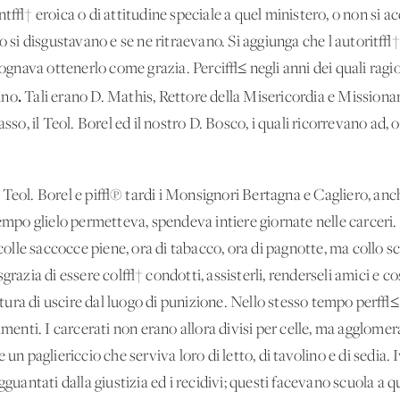
nt√† eroica o di attitudine speciale a quel ministero, o non si ac
to si disgustavano e se ne ritraevano. Si aggiunga che l'autorit
isognava ottenerlo come grazia. Perci√≤ negli anni dei quali rag
.
rino
Tali erano D. Mathis, Rettore della Misericordia e Missionar
asso, il Teol. Borel ed il nostro D. Bosco, i quali ricorrevano ad, 
 Teol. Borel e pi√π tardi i Monsignori Bertagna e Cagliero, an
tempo glielo permetteva, spendeva intiere giornate nelle carceri. 
 colle saccocce piene, ora di tabacco, ora di pagnotte, ma collo s
grazia di essere col√† condotti, assisterli, renderseli amici e co
ura di uscire dal luogo di punizione. Nello stesso tempo per√≤ 
imenti. I carcerati non erano allora divisi per celle, ma agglome
 un pagliericcio che serviva loro di letto, di tavolino e di sedia.
guantati dalla giustizia ed i recidivi; questi facevano scuola a quel