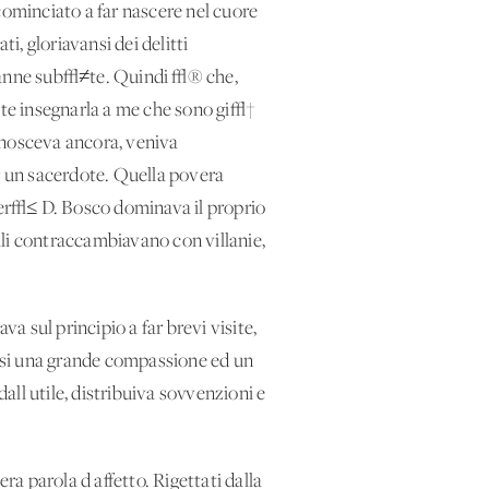
cominciato a far nascere nel cuore
i, gloriavansi dei delitti
danne sub√≠te. Quindi √® che,
lete insegnarla a me che sono gi√†
conosceva ancora, veniva
er un sacerdote. Quella povera
per√≤ D. Bosco dominava il proprio
lli contraccambiavano con villanie,
a sul principio a far brevi visite,
 essi una grande compassione ed un
dall'utile, distribuiva sovvenzioni e
ra parola d'affetto. Rigettati dalla