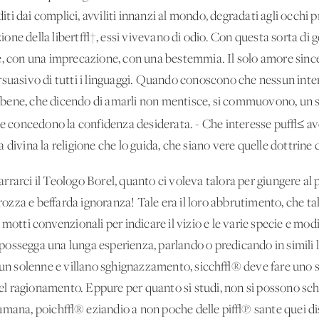
aditi dai complici, avviliti innanzi al mondo, degradati agli occhi
vazione della libert√†, essi vivevano di odio. Con questa sorta di
, con una imprecazione, con una bestemmia. Il solo amore sincer
suasivo di tutti i linguaggi. Quando conoscono che nessun intere
oro bene, che dicendo di amarli non mentisce, si commuovono, un 
i e concedono
la
confidenza desiderata. - Che interesse pu√≤ aver
divina la religione che lo guida, che siano vere quelle dottrine 
rarci il Teologo Borel, quanto ci voleva talora per giungere al p
 rozza e beffarda ignoranza! Tale era il loro abbrutimento, che tal
motti convenzionali per indicare il vizio e le varie specie e modi 
ossegga una lunga esperienza, parlando o predicando in simili l
a un solenne e villano sghignazzamento, sicch√® deve fare uno s
 del ragionamento. Eppure per quanto si studi, non si possono sch
 umana, poich√® eziandio a non poche delle pi√π sante quei dis