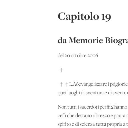
Capitolo 19
da Memorie Biogra
del 20 ottobre 2006
¬†
¬†¬† L‚Äôevangelizzare i prigionier
quei luoghi di sventura e di sventu
Non tutti i sacerdoti per√≤ hanno il
ceffi che destano ribrezzo e paura 
spirito e di scienza tutta propria a