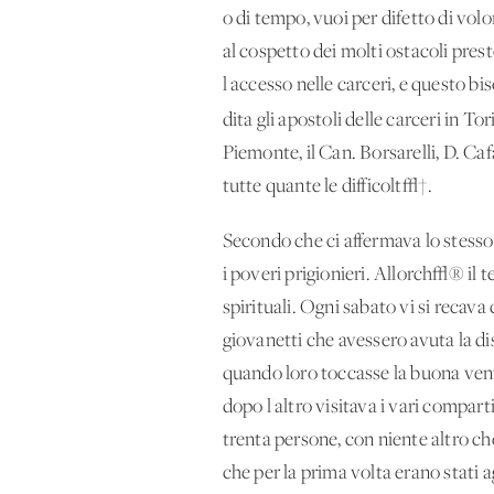
o di tempo, vuoi per difetto di volo
al cospetto dei molti ostacoli pres
l'accesso nelle carceri, e questo b
dita gli apostoli delle carceri in To
Piemonte, il Can. Borsarelli, D. Caf
tutte quante le difficolt√†.
Secondo che ci affermava lo stesso
i poveri prigionieri. Allorch√® il 
spirituali. Ogni sabato vi si recava
giovanetti che avessero avuta la dis
quando loro toccasse la buona vent
dopo l'altro visitava i vari compart
trenta persone, con niente altro che
che per la prima volta erano stati ag