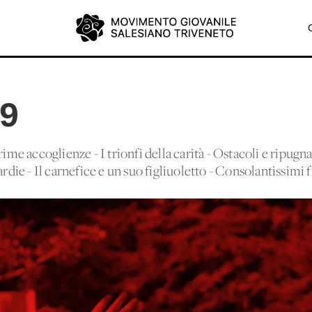
19
rime accoglienze - I trionfi della carità - Ostacoli e ripug
ardie - Il carnefice e un suo figliuoletto - Consolantissimi f