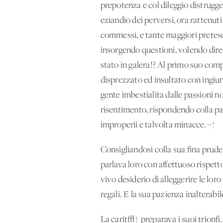
prepotenza e col dileggio distrugge
eziandio dei perversi, ora rattenuti
commessi, e tante maggiori prete
insorgendo questioni, volendo dire 
stato in galera!? Al primo suo comp
disprezzato ed insultato con ingiur
gente imbestialita dalle passioni
risentimento, rispondendo colla pa
improperii e talvolta minacce.¬†
Consigliandosi colla sua fina pruden
parlava loro con affettuoso rispett
vivo desiderio di alleggerire le lor
regali. E la sua pazienza inalterabi
La carit√† preparava i suoi trionfi.