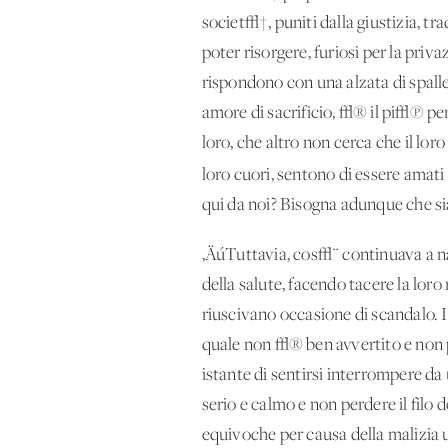
societ√†, puniti dalla giustizia, tr
poter risorgere, furiosi per la pri
rispondono con una alzata di spalle
amore di sacrificio, √® il pi√π per
loro, che altro non cerca che il l
loro cuori, sentono di essere amat
qui da noi? Bisogna adunque che sia 
‚ÄúTuttavia, cos√¨ continuava a nar
della salute, facendo tacere la loro
riuscivano occasione di scandalo. I 
quale non √® ben avvertito e non p
istante di sentirsi interrompere d
serio e calmo e non perdere il filo
equivoche per causa della malizia