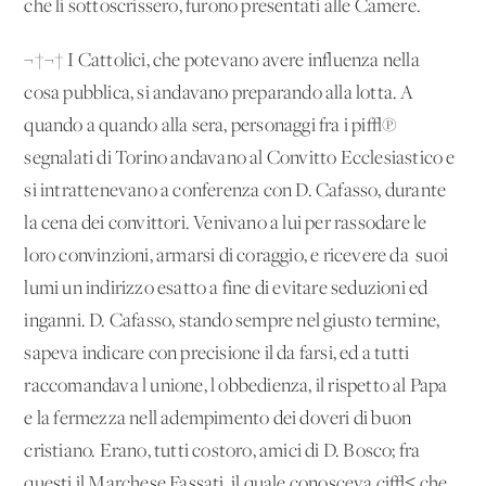
che li sottoscrissero, furono presentati alle Camere.
¬†¬† I Cattolici, che potevano avere influenza nella
cosa pubblica, si andavano preparando alla lotta. A
quando a quando alla sera, personaggi fra i pi√π
segnalati di Torino andavano al Convitto Ecclesiastico e
si intrattenevano a conferenza con D. Cafasso, durante
la cena dei convittori. Venivano a lui per rassodare le
loro convinzioni, armarsi di coraggio, e ricevere da' suoi
lumi un indirizzo esatto a fine di evitare seduzioni ed
inganni. D. Cafasso, stando sempre nel giusto termine,
sapeva indicare con precisione il da farsi, ed a tutti
raccomandava l'unione, l'obbedienza, il rispetto al Papa
e la fermezza nell'adempimento dei doveri di buon
cristiano. Erano, tutti costoro, amici di D. Bosco; fra
questi il Marchese Fassati, il quale conosceva ci√≤ che