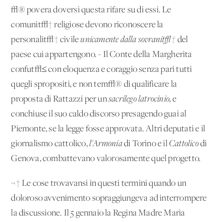
√® povera doversi questa rifare su di essi. Le
comunit√† religiose devono riconoscere la
personalit√† civile
unicamente dalla sovranit√†
del
paese cui appartengono. - Il Conte della Margherita
confut√≤ con eloquenza e coraggio senza pari tutti
quegli spropositi, e non tem√® di qualificare la
proposta di Rattazzi per un
sacrilego latrocinio,
e
conchiuse il suo caldo discorso presagendo guai al
Piemonte, se la legge fosse approvata. Altri deputati e il
giornalismo cattolico,
l'Armonia
di Torino e il
Cattolico
di
Genova, combattevano valorosamente quel progetto.
¬† Le cose trovavansi in questi termini quando un
doloroso avvenimento sopraggiungeva ad interrompere
la discussione. Il 5 gennaio la Regina Madre Maria