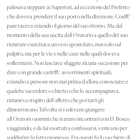
palesava neppure ai Superiori, ad eccezione del Prefetto
che doveva prendere il suo posto nella direzione. Cos√¨
pure taceva eziandio il giorno del suo ritorno. Ma dal
momento della sua uscita dall'Oratorio a quello del suo
rientrare esercitava un vero apostolato, non solo sul
pulpito, ma per le vie e nelle case nelle quali doveva
soffermarsi. Non lasciava sfuggire alcuna occasione per
dare con grande carit√† avvertimenti spirituali,
eziandio a persone non mai prima d'allora conosciute; e
qualche sacerdote o chierico che lo accompagnava,
rimaneva stupito dell'affetto che poi tutti gli
dimostravano Talvolta si vedevano giungere
all'Oratorio uomini che si erano incontrati con D. Bosco
viaggiando; e da lui esortati a confessarsi, venivano per
soddisfare la fatta promessa. Fra questi fu il cocchiere di