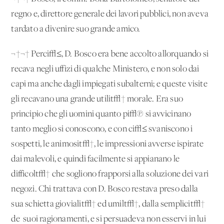
regno e, direttore generale dei lavori pubblici, non aveva
tardato a divenire suo grande amico.
¬†¬† Perci√≤, D. Bosco era bene accolto allorquando si
recava negli uffizi di qualche Ministero, e non solo dai
capi ma anche dagli impiegati subalterni; e queste visite
gli recavano una grande utilit√† morale. Era suo
principio che gli uomini quanto pi√π si avvicinano
tanto meglio si conoscono, e con ci√≤ svaniscono i
sospetti, le animosit√†, le impressioni avverse ispirate
dai malevoli, e quindi facilmente si appianano le
difficolt√† che sogliono frapporsi alla soluzione dei vari
negozi. Chi trattava con D. Bosco restava preso dalla
sua schietta giovialit√† ed umilt√†, dalla semplicit√†
de' suoi ragionamenti, e si persuadeva non esservi in lui