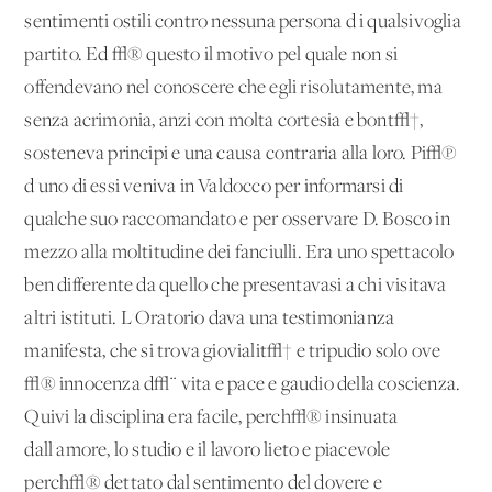
sentimenti ostili contro nessuna persona d i qualsivoglia
partito. Ed √® questo il motivo pel quale non si
offendevano nel conoscere che egli risolutamente, ma
senza acrimonia, anzi con molta cortesia e bont√†,
sosteneva principi e una causa contraria alla loro. Pi√π
d'uno di essi veniva in Valdocco per informarsi di
qualche suo raccomandato e per osservare D. Bosco in
mezzo alla moltitudine dei fanciulli. Era uno spettacolo
ben differente da quello che presentavasi a chi visitava
altri istituti. L'Oratorio dava una testimonianza
manifesta, che si trova giovialit√† e tripudio solo ove
√® innocenza d√¨ vita e pace e gaudio della coscienza.
Quivi la disciplina era facile, perch√® insinuata
dall'amore, lo studio e il lavoro lieto e piacevole
perch√® dettato dal sentimento del dovere e