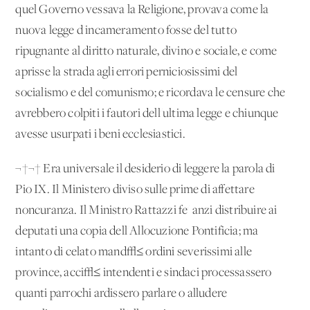
quel Governo vessava la Religione, provava come la
nuova legge d'incameramento fosse del tutto
ripugnante al diritto naturale, divino e sociale, e come
aprisse la strada agli errori perniciosissimi del
socialismo e del comunismo; e ricordava le censure che
avrebbero colpiti i fautori dell'ultima legge e chiunque
avesse usurpati i beni ecclesiastici.
¬†¬† Era universale il desiderio di leggere la parola di
Pio IX. Il Ministero diviso sulle prime di affettare
noncuranza. Il Ministro Rattazzi fe' anzi distribuire ai
deputati una copia dell'Allocuzione Pontificia; ma
intanto di celato mand√≤ ordini severissimi alle
province, acci√≤ intendenti e sindaci processassero
quanti parrochi ardissero parlare o alludere