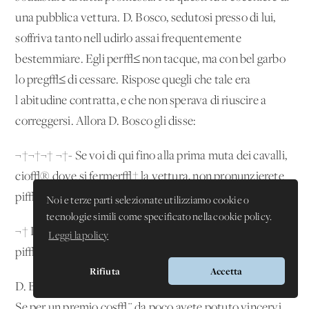
una pubblica vettura. D. Bosco, sedutosi presso di lui,
soffriva tanto nell'udirlo assai frequentemente
bestemmiare. Egli per√≤ non tacque, ma con bel garbo
lo preg√≤ di cessare. Rispose quegli che tale era
l'abitudine contratta, e che non sperava di riuscire a
correggersi. Allora D. Bosco gli disse:
¬†¬†¬† ¬†- Se voi di qui fino alla prima muta dei cavalli,
cio√® dove si fermer√† la vettura, non pronunzierete
pi√π una bestemmia, vi pago da bere un litro.
Noi e terze parti selezionate utilizziamo cookie o
tecnologie simili come specificato nella cookie policy.
¬† Da quel punto dal labbro del vetturino non si ud√¨
Leggi la policy
pi√π ripetere il nome di Dio invano.
Rifiuta
Accetta
D. Bosco mantenne la parola e poi gli fece osservare: -
Se per un premio cos√¨ da poco avete potuto vincervi