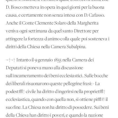
D. Bosco metteva in opera in quei giorni per la buona
causa, e certamente non senza intesa con D. Cafasso.
Anche il Conte Clemente Solaro della Margherita
veniva ogni settimana da quel santo Direttore per
attingere la fortezza d'animo colla quale poi sosteneva i
diritti della Chiesa nella Camera Subalpina.
¬†¬† Intanto il 9 gennaio 1855 nella Camera dei
Deputati si poneva mano alla discussione
sull'incameramento dei beni ecclesiastici. Sulle bocche
dei liberali risuonarono queste pellegrine frasi: - La
podest√† civile ha diritto d'ingerirsi nella propriet√†
ecclesiastica, quando con quella non, si ottiene pi√π il
suo fine. La Chiesa non ha diritto di possedere. Sui beni
della Chiesa han diritto i poveri, e quando la nazione