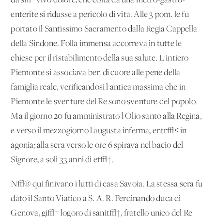
da s√¨ vivo dolore, che colta da una metro-gastro-
enterite si ridusse a pericolo di vita. Alle 3 pom. le fu
portato il Santissimo Sacramento dalla Regia Cappella
della Sindone. Folla immensa accorreva in tutte le
chiese per il ristabilimento della sua salute. L'intiero
Piemonte si associava ben di cuore alle pene della
famiglia reale, verificandosi l'antica massima che in
Piemonte le sventure del Re sono sventure del popolo.
Ma il giorno 20 fu amministrato l'Olio santo alla Regina,
e verso il mezzogiorno l'augusta inferma, entr√≤ in
agonia; alla sera verso le ore 6 spirava nel bacio del
Signore, a soli 33 anni di et√†.
N√® qui finivano i lutti di casa Savoia. La stessa sera fu
dato il Santo Viatico a S. A. R. Ferdinando duca di
Genova, gi√† logoro di sanit√†, fratello unico del Re