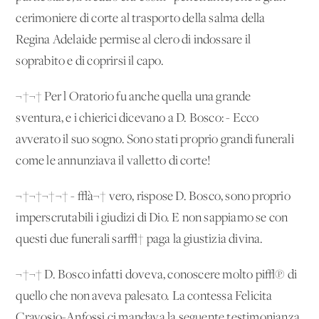
cerimoniere di corte al trasporto della salma della
Regina Adelaide permise al clero di indossare il
soprabito e di coprirsi il capo.
¬†¬† Per l'Oratorio fu anche quella una grande
sventura, e i chierici dicevano a D. Bosco: - Ecco
avverato il suo sogno. Sono stati proprio grandi funerali
come le annunziava il valletto di corte!
¬†¬†¬†¬† - √à¬† vero, rispose D. Bosco, sono proprio
imperscrutabili i giudizi di Dio. E non sappiamo se con
questi due funerali sar√† paga la giustizia divina.
¬†¬† D. Bosco infatti doveva, conoscere molto pi√π di
quello che non aveva palesato. La contessa Felicita
Cravosio-Anfossi ci mandava la seguente testimonianza