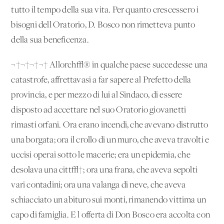
tutto il tempo della
sua vita. Per quanto crescessero i
bisogni dell'Oratorio, D. Bosco non rimetteva punto
della sua beneficenza.
¬†¬†¬†¬† Allorch√® in qualche paese succedesse una
catastrofe, affrettavasi a far sapere al Prefetto della
provincia, e per mezzo di lui al Sindaco, di essere
disposto ad accettare nel suo Oratorio giovanetti
rimasti orfani. Ora erano incendi, che avevano distrutto
una borgata; ora il crollo di un muro, che aveva travolti e
uccisi operai sotto le macerie; era un'epidemia, che
desolava una citt√†; ora una frana, che aveva sepolti
vari contadini; ora una valanga di neve, che aveva
schiacciato un abituro sui monti, rimanendo vittima un
capo di famiglia. E l'offerta di Don Bosco era accolta con