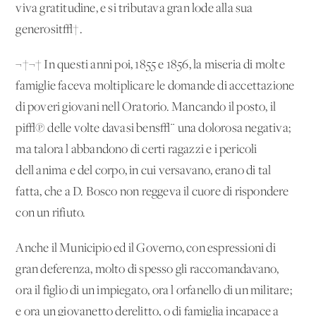
viva gratitudine, e si tributava gran lode alla sua
generosit√†.
¬†¬† In questi anni poi, 1855 e 1856, la miseria di molte
famiglie faceva moltiplicare le domande di accettazione
di poveri giovani nell'Oratorio. Mancando il posto, il
pi√π delle volte davasi bens√¨ una dolorosa negativa;
ma talora l'abbandono di certi ragazzi e i pericoli
dell'anima e del corpo, in cui versavano, erano di tal
fatta, che a D. Bosco non reggeva il cuore di rispondere
con un rifiuto.
Anche il Municipio ed il Governo, con espressioni di
gran deferenza, molto di spesso gli raccomandavano,
ora il figlio di un impiegato, ora l'orfanello di un militare;
e ora un giovanetto derelitto, o di famiglia incapace a