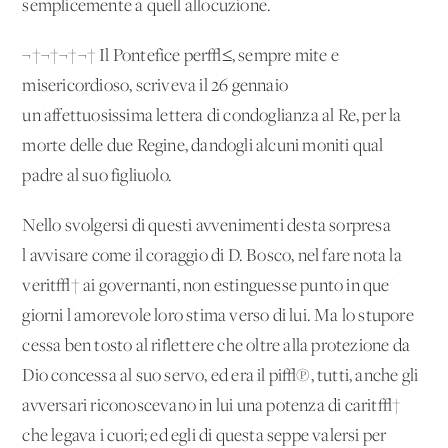
semplicemente a quell'allocuzione.
¬†¬†¬†¬† Il Pontefice per√≤, sempre mite e
misericordioso, scriveva il 26 gennaio
un'affettuosissima lettera di condoglianza al Re, per la
morte delle due Regine, dandogli alcuni moniti qual
padre al suo figliuolo.
Nello svolgersi di questi avvenimenti desta sorpresa
l'avvisare come il coraggio di D. Bosco, nel fare nota la
verit√† ai governanti, non estinguesse punto in que'
giorni l'amorevole loro stima verso di lui. Ma lo stupore
cessa ben tosto al riflettere che oltre alla protezione da
Dio concessa al suo servo, ed era il pi√π, tutti, anche gli
avversari riconoscevano in lui una potenza di carit√†
che legava i cuori; ed egli di questa seppe valersi per