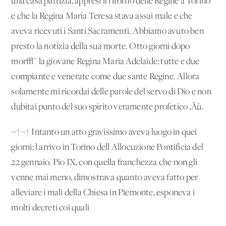
una casa patrizia, appresi il ritorno delle Regine a Torino
e che la Regina Maria Teresa stava assai male e che
aveva ricevuti i Santi Sacramenti. Abbiamo avuto ben
presto la notizia della sua morte. Otto giorni dopo
mor√¨ la giovane Regina Maria Adelaide: tutte e due
compiante e venerate come due sante Regine. Allora
solamente mi ricordai delle parole del servo di Dio e non
dubitai punto del suo spirito veramente profetico ‚Äù.
¬†¬† Intanto un atto gravissimo aveva luogo in quei
giorni; l'arrivo in Torino dell'Allocuzione Pontificia del
22 gennaio. Pio IX, con quella franchezza che non gli
venne mai meno, dimostrava quanto aveva fatto per
alleviare i mali della Chiesa in Piemonte, esponeva i
molti decreti coi quali