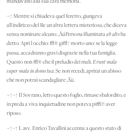
mandavano alla sua cara memoria.
¬† Mentre si chiudeva quel feretro, giungeva
all'indirizzo del Re un'altra lettera misteriosa, che diceva
senza nominare alcuno: ‚ÄúPersona illuminata
ab alto
ha
detto: Apri l'occhio: √® gi√† morto uno: se la legge
passa, accadranno gravi disgrazie
nella tua famiglia.
Questo non √® che il preludio dei mali.
Erunt mala
super mala in domo tua.
Se non recedi, aprirai un abisso
che non potrai scandagliare ‚Äù.
¬†¬† Il Sovrano, letto questo foglio, rimase sbalordito, e
in preda a viva inquietudine non poteva pi√π aver
riposo.
¬†¬† L'avv. Enrico Tavallini accenna a questo stato di