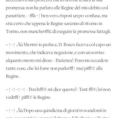
accettato il suo protetto, ma lei non ha tenuta la sua
promessa: non ha parlato alle Regine del mio debito col
panattiere. - √à¬† ben vero, risposi un po' confusa, ma
stia certo che appena le Regine saranno di ritorno in
Torino, non mancher√≤ di eseguire la promessa fattagli.
¬†¬† ‚Äù Mentre io parlava, D. Bosco faceva col capo un
movimento, che indicava negazione, e con un sorriso
alquanto mesto mi disse: - Pazienza! Possono accadere
tante cose, che lei forse non parler√† mai pi√π alle
Regine.
¬†¬†¬†¬† - Perch√® mi dice questo? -Tant'√®; lei non
vedr√† pi√π le Regine.
¬†¬† ‚Äù Dopo una quindicina di giorni trovandomi in