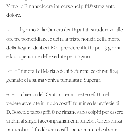
Vittorio Emanuele era immerso nel pi√π straziante
dolore.
¬†¬† Il giorno 21 la Camera dei Deputati si radunava alle
ore tre
pomeridiane, e udita la triste notizia della morte
della Regina, deliber√≤ di prendere il lutto per 13 giorni
e la sospensione delle sedute per 10 giorni.
¬†¬† I funerali di Maria Adelaide furono celebrati il 24
gennaio e la salma veniva tumulata a Superga.
¬†¬† I chierici dell'Oratorio erano esterrefatti nel
vedere avverate in modo cos√¨ fulmineo le profezie di
D. Bosco, e tanto pi√π ne rimanevano colpiti per essere
andati ai singoli accompagnamenti funebri. Circostanza
particolare; il freddo era cos√¨ penetrante, che il gran