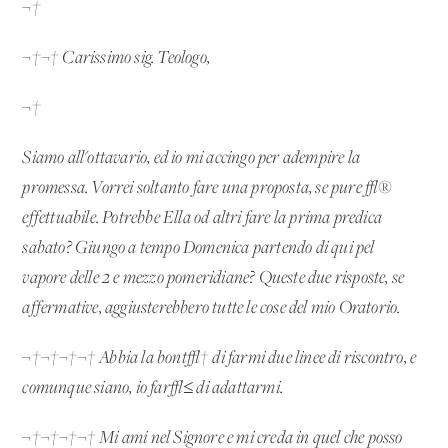
¬†
¬†¬† Carissimo sig. Teologo,
¬†
Siamo all'ottavario, ed io mi accingo per adempire la
promessa. Vorrei soltanto fare una proposta, se pure √®
effettuabile. Potrebbe Ella od altri fare la prima predica
sabato? Giungo a tempo Domenica partendo di qui pel
vapore delle 2 e mezzo pomeridiane? Queste due risposte, se
affermative, aggiusterebbero tutte le cose del mio Oratorio.
¬†¬†¬†¬† Abbia la bont√† di farmi due linee di riscontro, e
comunque siano, io far√≤ di adattarmi.
¬†¬†¬†¬† Mi ami nel Signore e mi creda in quel che posso