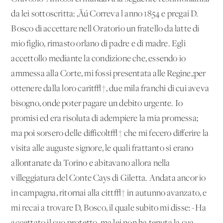
da lei sottoscritta: ‚Äú Correva l'anno 1854 e pregai D.
Bosco di accettare nell'Oratorio un fratello da latte di
mio figlio, rimasto orlano di padre e di madre. Egli
accettollo mediante la condizione che, essendo io
ammessa alla Corte, mi fossi presentata alle Regine,:per
ottenere dalla loro carit√†, due mila franchi di cui aveva
bisogno, onde poter pagare un debito urgente. Io
promisi ed era risoluta di adempiere la mia promessa;
ma poi sorsero delle difficolt√† che mi fecero differire la
visita alle auguste signore, le quali frattanto si erano
allontanate da Torino e abitavano allora nella
villeggiatura del Conte Cays di Giletta. Andata ancor io
in campagna, ritornai alla citt√† in autunno avanzato, e
mi recai a trovare D, Bosco, il quale subito mi disse: -Ha