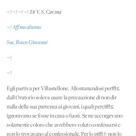
¬†¬†¬†¬† Di V. S. Car.ma
¬†
Aff.mo alunno
Sac. Bosco Giovanni
¬†
¬†
Egli partiva
per Villastellone. Allontanandosi per√≤
dall'Oratorio soleva usare la precauzione di non dir
nulla della sua partenza ai giovani, i quali perci√≤
ignoravano se fosse in casa o fuori. Se ne accorgevano
solamente coloro che avrebbero voluto confessarsi e
non lo trovavano al confessionale. Per lo pi√π non lo