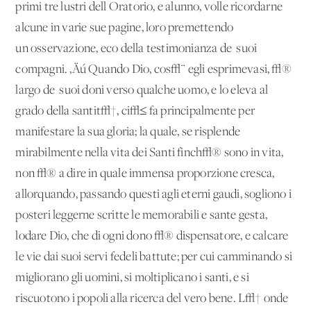
primi tre lustri dell'Oratorio, e alunno, volle ricordarne
alcune in varie sue pagine, loro premettendo
un'osservazione, eco della testimonianza de' suoi
compagni. ‚Äú Quando Dio, cos√¨ egli esprimevasi, √®
largo de' suoi doni verso qualche uomo, e lo eleva al
grado della santit√†, ci√≤ fa principalmente per
manifestare la sua gloria; la quale, se risplende
mirabilmente nella vita dei Santi finch√® sono in vita,
non √® a dire in quale immensa proporzione cresca,
allorquando, passando questi agli eterni gaudi, sogliono i
posteri leggerne scritte le memorabili e sante gesta,
lodare Dio, che di ogni dono √® dispensatore, e calcare
le vie dai suoi servi fedeli battute; per cui camminando si
migliorano gli uomini, si moltiplicano i santi, e si
riscuotono i popoli alla ricerca del vero bene. L√† onde