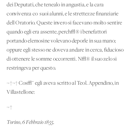
dei Deputati, che tenealo in angustia, e la cara
convivenza co' suoi alunni, e le strettezze finanziarie
dell'Oratorio. Queste invero si facevano molto sentire
quando egli era assente, perch√® i benefattori
portando elemosine volevano deporle in sua mano;
oppure egli stesso ne doveva andare in cerca, fiducioso
di ottenere le somme occorrenti. N√® il suo zelo si
restringeva per questo.
¬†¬† Cos√¨ egli aveva scritto al Teol. Appendino, in
Villastellone:
¬†
Torino, 6 Febbraio 1855.