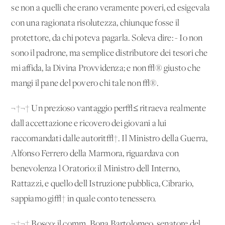
se non a quelli che erano veramente poveri, ed esigevala
con una ragionata risolutezza, chiunque fosse il
protettore, da chi poteva pagarla. Soleva dire: - Io non
sono il padrone, ma semplice distributore dei tesori che
mi affida, la Divina Provvidenza; e non √® giusto che
mangi il pane del povero chi tale non √®.
¬†¬† Un prezioso vantaggio per√≤ ritraeva realmente
dall'accettazione e ricovero dei giovani a lui
raccomandati dalle autorit√†. Il Ministro della Guerra,
Alfonso Ferrero della Marmora, riguardava con
benevolenza l'Oratorio: il Ministro dell'Interno,
Rattazzi, e quello dell'Istruzione pubblica, Cibrario,
sappiamo gi√† in quale conto tenessero.
¬†¬† Bosco; il comm. Bona Bartolomeo, senatore del