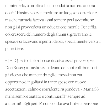
mantenerlo, o un altro la cui condotta non era ancora
cos√¨ biasimevole da meritare un luogo di correzione,
ma che tuttavia faceva assai temere per l'avvenire se
non gli si provvedeva un'educazione morale. Per ci√≤
col crescere del numero degli alunni si gravavano le
spese, e si facevano ingenti i debiti, specialmente verso il
panettiere.
¬†¬† Questo stato di cose riusciva assai gravoso per
Don Bosco; tuttavia se qualcuno de' suoi collaboratori
gli diceva che mancando egli di mezzi non era
opportuno d'ingolfarsi in tante spese con nuove
accettazioni, calmo e sorridente rispondeva: - Maria SS.
mi ha sempre aiutato e continuer√† sempre ad
aiutarmi! -Egli per√≤ non condonava l'intera pensione