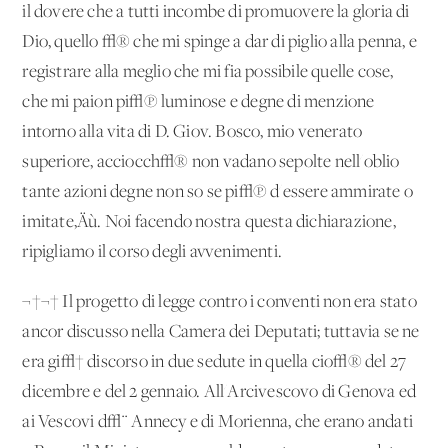
il dovere che a tutti incombe di promuovere la gloria di
Dio, quello √® che mi spinge a dar di piglio alla penna, e
registrare alla meglio che mi fia possibile quelle cose,
che mi paion pi√π luminose e degne di menzione
intorno alla vita di D. Giov. Bosco, mio venerato
superiore, acciocch√® non vadano sepolte nell'oblio
tante azioni degne non so se pi√π d'essere ammirate o
imitate‚Äù. Noi facendo nostra questa dichiarazione,
ripigliamo il corso degli avvenimenti.
¬†¬† Il progetto di legge contro i conventi non era stato
ancor discusso nella Camera dei Deputati; tuttavia se ne
era gi√† discorso in due sedute in quella cio√® del 27
dicembre e del 2 gennaio. All'Arcivescovo di Genova ed
ai Vescovi d√¨ Annecy e di Morienna, che erano andati