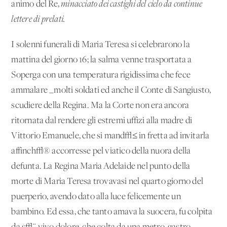
animo del Re,
minacciato dei castighi del cielo da continue
lettere di prelati.
I solenni funerali di Maria Teresa si celebrarono la
mattina del giorno 16; la salma venne trasportata a
Soperga con una temperatura rigidissima che fece
ammalare _molti soldati ed anche il Conte di Sangiusto,
scudiere della Regina. Ma la Corte non era ancora
ritornata dal rendere gli estremi uffizi alla madre di
Vittorio Emanuele, che si mand√≤ in fretta ad invitarla
affinch√® accorresse pel viatico della nuora della
defunta. La Regina Maria Adelaide nel punto della
morte di Maria Teresa trovavasi nel quarto giorno del
puerperio, avendo dato alla luce felicemente un
bambino. Ed essa, che tanto amava la suocera, fu colpita