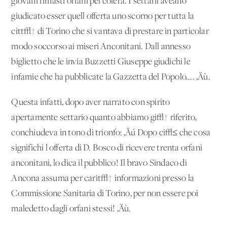
giovani rimasti orfani pel colera. I settarii aveano
giudicato esser quell'offerta uno scorno per tutta la
citt√† di Torino che si vantava di prestare in particolar
modo soccorso ai miseri Anconitani. Dall'annesso
biglietto che le invia Buzzetti Giuseppe giudichi le
infamie che ha pubblicate la Gazzetta del Popolo.... ‚Äù.
Questa infatti, dopo aver narrato con spirito
apertamente settario quanto abbiamo gi√† riferito,
conchiudeva in tono di trionfo: ‚Äú Dopo ci√≤ che cosa
significhi l'offerta di D. Bosco di ricevere trenta orfani
anconitani, lo dica il pubblico! Il bravo Sindaco di
Ancona assuma per carit√† informazioni presso la
Commissione Sanitaria di Torino, per non essere poi
maledetto dagli orfani stessi! ‚Äù.