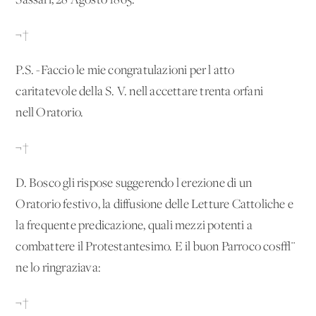
Sassari, 28 Agosto 1865.
¬†
P.S. -Faccio le mie congratulazioni per l'atto
caritatevole della S. V. nell'accettare trenta orfani
nell'Oratorio.
¬†
D. Bosco gli rispose suggerendo l'erezione di un
Oratorio festivo, la diffusione delle Letture Cattoliche e
la frequente predicazione, quali mezzi potenti a
combattere il Protestantesimo. E il buon Parroco cos√¨
ne lo ringraziava:
¬†