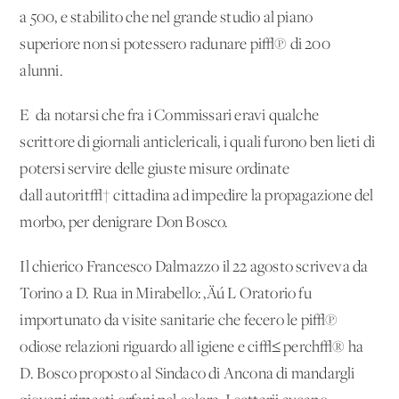
a 500, e stabilito che nel grande studio al piano
superiore non si potessero radunare pi√π di 200
alunni.
E' da notarsi che fra i Commissari eravi qualche
scrittore di giornali anticlericali, i quali furono ben lieti di
potersi servire delle giuste misure ordinate
dall'autorit√† cittadina ad impedire la propagazione del
morbo, per denigrare Don Bosco.
Il chierico Francesco Dalmazzo il 22 agosto scriveva da
Torino a D. Rua in Mirabello: ‚Äú L'Oratorio fu
importunato da visite sanitarie che fecero le pi√π
odiose relazioni riguardo all'igiene e ci√≤ perch√® ha
D. Bosco proposto al Sindaco di Ancona di mandargli