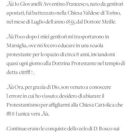
‚Äù Io Giovanelli Avventino Francesco, nato da genitori
apostati, fui battezzato nella Chiesa Valdese di Torino,
nel mese di Luglio dell'anno 1855, dal Dottore Meille.
‚Äù Poco dopo i miei genitori mi trasportarono in
Marsiglia, ove mi fecero educare in una scuola
protestante per lo spazio di circa 8 anni, inviandomi
quasi ogni giorno alla Dottrina Protestante nel tempio di
detta citt√†.
‚Äù Ora, per grazia di Dio, son venuto a conoscere
l'errore in cui ho vissuto; desidero di abiurare il
Protestantismo per affigliarmi alla Chiesa Cattolica che
√® l'unica vera ‚Äù.
Continue erano le conquiste dello zelo di D. Bosco sui