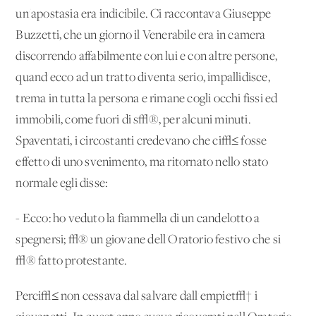
un'apostasia era indicibile. Ci raccontava Giuseppe
Buzzetti, che un giorno il Venerabile era in camera
discorrendo affabilmente con lui e con altre persone,
quand'ecco ad un tratto diventa serio, impallidisce,
trema in tutta la persona e rimane cogli occhi fissi ed
immobili, come fuori di s√®, per alcuni minuti.
Spaventati, i circostanti credevano che ci√≤ fosse
effetto di uno svenimento, ma ritornato nello stato
normale egli disse:
- Ecco: ho veduto la fiammella di un candelotto a
spegnersi; √® un giovane dell'Oratorio festivo che si
√® fatto protestante.
Perci√≤ non cessava dal salvare dall'empiet√† i