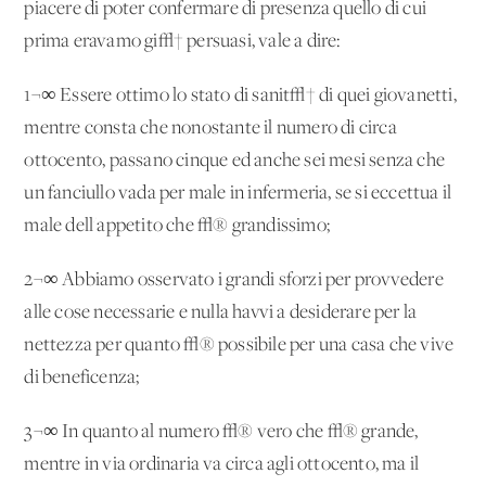
piacere di poter confermare di presenza quello di cui
prima eravamo gi√† persuasi, vale a dire:
1¬∞ Essere ottimo lo stato di sanit√† di quei giovanetti,
mentre consta che nonostante il numero di circa
ottocento, passano cinque ed anche sei mesi senza che
un fanciullo vada per male in infermeria, se si eccettua il
male dell'appetito che √® grandissimo;
2¬∞ Abbiamo osservato i grandi sforzi per provvedere
alle cose necessarie e nulla havvi a desiderare per la
nettezza per quanto √® possibile per una casa che vive
di beneficenza;
3¬∞ In quanto al numero √® vero che √® grande,
mentre in via ordinaria va circa agli ottocento, ma il