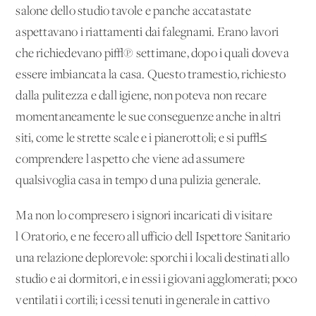
salone dello studio tavole e panche accatastate
aspettavano i riattamenti dai falegnami. Erano lavori
che richiedevano pi√π settimane, dopo i quali doveva
essere imbiancata la casa. Questo tramestio, richiesto
dalla pulitezza e dall'igiene, non poteva non recare
momentaneamente le sue conseguenze anche in altri
siti, come le strette scale e i pianerottoli; e si pu√≤
comprendere l'aspetto che viene ad assumere
qualsivoglia casa in tempo d'una pulizia generale.
Ma non lo compresero i signori incaricati di visitare
l'Oratorio, e ne fecero all'ufficio dell'Ispettore Sanitario
una relazione deplorevole: sporchi i locali destinati allo
studio e ai dormitori, e in essi i giovani agglomerati; poco
ventilati i cortili; i cessi tenuti in generale in cattivo