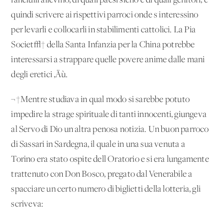
fanciulli allevino, di quali paesi sieno e di quali genitori, e
quindi scrivere ai rispettivi parroci onde s'interessino
per levarli e collocarli in stabilimenti cattolici. La Pia
Societ√† della Santa Infanzia per la China potrebbe
interessarsi a strappare quelle povere anime dalle mani
degli eretici ‚Äù.
¬†Mentre studiava in qual modo si sarebbe potuto
impedire la strage spirituale di tanti innocenti, giungeva
al Servo di Dio un'altra penosa notizia. Un buon parroco
di Sassari in Sardegna, il quale in una sua venuta a
Torino era stato ospite dell'Oratorio e si era lungamente
trattenuto con Don Bosco, pregato dal Venerabile a
spacciare un certo numero di biglietti della lotteria, gli
scriveva: