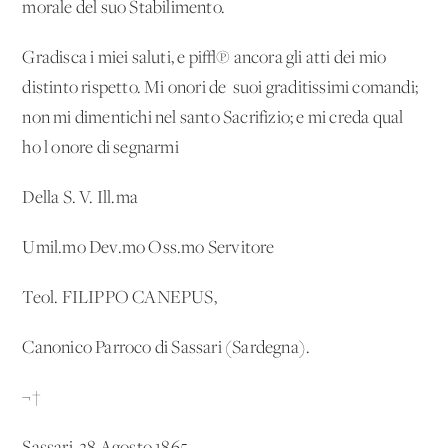
morale del suo Stabilimento.
Gradisca i miei saluti, e pi√π ancora gli atti dei mio
distinto rispetto. Mi onori de' suoi graditissimi comandi;
non mi dimentichi nel santo Sacrifizio; e mi creda qual
ho l'onore di segnarmi
Della S. V. Ill.ma
Umil.mo Dev.mo Oss.mo Servitore
Teol. FILIPPO CANEPUS,
Canonico Parroco di Sassari (Sardegna).
¬†