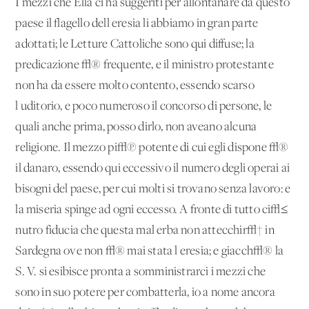
I mezzi che Ella ci ha suggeriti per allontanare da questo
paese il flagello dell'eresia li abbiamo in gran parte
adottati; le Letture Cattoliche sono qui diffuse; la
predicazione √® frequente, e il ministro protestante
non ha da essere molto contento, essendo scarso
l'uditorio, e poco numeroso il concorso di persone, le
quali anche prima, posso dirlo, non aveano alcuna
religione. Il mezzo pi√π potente di cui egli dispone √®
il danaro, essendo qui eccessivo il numero degli operai ai
bisogni del paese, per cui molti si trovano senza lavoro: e
la miseria spinge ad ogni eccesso. A fronte di tutto ci√≤
nutro fiducia che questa mal'erba non attecchir√† in
Sardegna ove non √® mai stata l'eresia; e giacch√® la
S. V. si esibisce pronta a somministrarci i mezzi che
sono in suo potere per combatterla, io a nome ancora