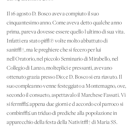
Il 16 agosto D. Bosco aveva compiuto il suo
cinquantesimo anno. Come aveva detto qualche anno
prima, pareva dovesse essere quello l'ultimo di sua vita.
Infatti era stato pi√π volte molto abbattuto di
sanit√†, ma le preghiere che si fecero per lui
nell'Oratorio, nel piccolo Seminario di Mirabello, nel
Collegio di Lanzo, molteplici e pressanti, avevano
ottenuto grazia presso Dio; e D. Bosco si era riavuto. Il
suo compleanno venne festeggiato a Montemagno, ove,
secondo il consueto, aspettavalo il Marchese Fassati. Vi
si ferm√≤ appena due giorni e d'accordo col parroco si
combin√≤ un triduo di prediche alla popolazione in
apparecchio della festa della Nativit√† di Maria SS.