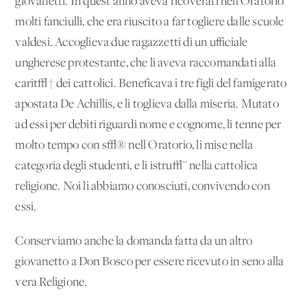
giovanetti. In quest'anno aveva ricoverati nell'Oratorio
molti fanciulli, che era riuscito a far togliere dalle scuole
valdesi. Accoglieva due ragazzetti di un ufficiale
ungherese protestante, che li aveva raccomandati alla
carit√† dei cattolici. Beneficava i tre figli del famigerato
apostata De Achillis, e li toglieva dalla miseria. Mutato
ad essi per debiti riguardi nome e cognome, li tenne per
molto tempo con s√® nell'Oratorio, li mise nella
categoria degli studenti, e li istru√¨ nella cattolica
religione. Noi li abbiamo conosciuti, convivendo con
essi.
Conserviamo anche la domanda fatta da un altro
giovanetto a Don Bosco per essere ricevuto in seno alla
vera Religione.