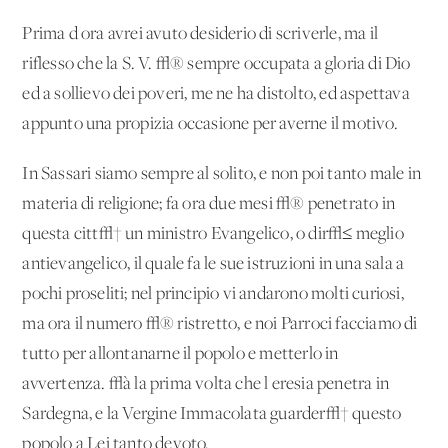
Prima d'ora avrei avuto desiderio di scriverle, ma il
riflesso che la S. V. √® sempre occupata a gloria di Dio
ed a sollievo dei poveri, me ne ha distolto, ed aspettava
appunto una propizia occasione per averne il motivo.
In Sassari siamo sempre al solito, e non poi tanto male in
materia di religione; fa ora due mesi √® penetrato in
questa citt√† un ministro Evangelico, o dir√≤ meglio
antievangelico, il quale fa le sue istruzioni in una sala a
pochi proseliti; nel principio vi andarono molti curiosi,
ma ora il numero √® ristretto, e noi Parroci facciamo di
tutto per allontanarne il popolo e metterlo in
avvertenza. √à la prima volta che l'eresia penetra in
Sardegna, e la Vergine Immacolata guarder√† questo
popolo a Lei tanto devoto.