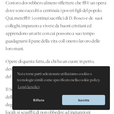
Costoro dovrebbero almeno riflettere che √® un'opera
dove sono raccolti a centinaia i poveri figli del popolo.
Qui, merc√® i continui sacrifici di D. Bosco e de' suoi
colleghi, imparano a vivere da buoni cristiani ed
apprendono un'arte con cui possono a suo tempo
guadagnarsi il pane della vita coll'onesto lavoro delle
loro mani.
Opere di questa fatta, da chi ha un cuore in petto,
devono essere aiutate, promosse, e solamente i nemici
Noi e terze parti selezionate utilizziamo cookie o
del vero bene sono capaci di deprimerle e di calunniarle.
tecnologie simili come specificato nella cookie policy.
Leggi la policy
Il Servo di Dio fu arrendevole ad alcune esigenze
dell'Ufficio sanitario e fece affrettare il compimento
Rifiuta
Accetta
degli accennati lavori di riparazione e di ripulimento dei
locali; si scus√≤ di non obbedire ad ingiunzioni