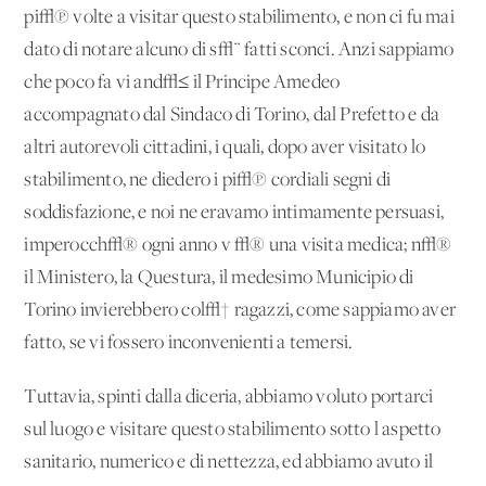
pi√π volte a visitar questo stabilimento, e non ci fu mai
dato di notare alcuno di s√¨ fatti sconci. Anzi sappiamo
che poco fa vi and√≤ il Principe Amedeo
accompagnato dal Sindaco di Torino, dal Prefetto e da
altri autorevoli cittadini, i quali, dopo aver visitato lo
stabilimento, ne diedero i pi√π cordiali segni di
soddisfazione, e noi ne eravamo intimamente persuasi,
imperocch√® ogni anno v'√® una visita medica; n√®
il Ministero, la Questura, il medesimo Municipio di
Torino invierebbero col√† ragazzi, come sappiamo aver
fatto, se vi fossero inconvenienti a temersi.
Tuttavia, spinti dalla diceria, abbiamo voluto portarci
sul luogo e visitare questo stabilimento sotto l'aspetto
sanitario, numerico e di nettezza, ed abbiamo avuto il