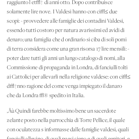
raggiunto l'et√† di anni otto. Dopo contribuisce
solamente lire nove. I Valdesi hanno con ci√≤ due
scopi: - provvedere alle famiglie dei contadini Valdesi,
essendo tutti costoro per natura avarissimi ed avidi di
denaro; una famiglia che d'ordinario si ciba di soli pomi
di terra considera come una gran risorsa 17 lire mensili: -
poter dare tutti gli anni un lungo catalogo di nomi, alla
Commissione di propaganda in Londra, di fanciulli tolti
ai Cattolici per allevarli nella religione valdese: con ci√≤
d√†nno ragione del come venga impiegato il danaro
che da Londra √® spedito in Italia.
‚Äù Quindi farebbe moltissimo bene un sacerdote
zelante posto nella parrocchia di Torre Pellice, il quale
con oculatezza s'informasse dalle famiglie valdesi, quali