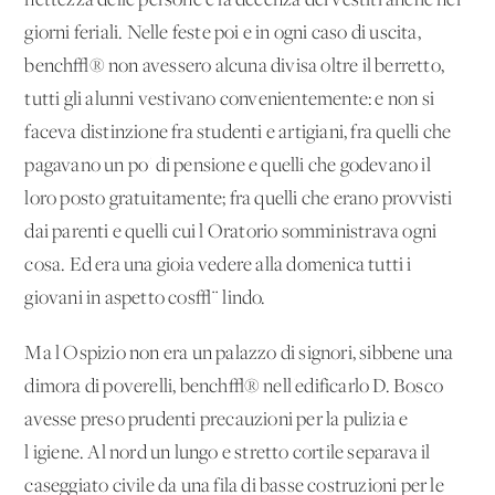
nettezza delle persone e la decenza dei vestiti anche nei
giorni feriali. Nelle feste poi e in ogni caso di uscita,
bench√® non avessero alcuna divisa oltre il berretto,
tutti gli alunni vestivano convenientemente: e non si
faceva distinzione fra studenti e artigiani, fra quelli che
pagavano un po' di pensione e quelli che godevano il
loro posto gratuitamente; fra quelli che erano provvisti
dai parenti e quelli cui l'Oratorio somministrava ogni
cosa. Ed era una gioia vedere alla domenica tutti i
giovani in aspetto cos√¨ lindo.
Ma l'Ospizio non era un palazzo di signori, sibbene una
dimora di poverelli, bench√® nell'edificarlo D. Bosco
avesse preso prudenti precauzioni per la pulizia e
l'igiene. Al nord un lungo e stretto cortile separava il
caseggiato civile da una fila di basse costruzioni per le