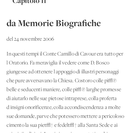
Capitolo 11
da Memorie Biografiche
del 24 novembre 2006
In questi tempi il Conte Camillo di Cavour era tutto per
l'Oratorio. Fa meraviglia il vedere come D. Bosco
giungesse ad ottenere l'appoggio di illustri personaggi
che pure avversavano la Chiesa. Costoro colle pi√π
belle e seducenti maniere, colle pi√π larghe promesse
di aiutarlo nelle sue pietose intraprese, colla proferta
d'insigni onorificenze, colla accondiscendenza a molte
sue domande, parve che potessero mettere a pericoloso
cimento la sua piet√† e fedelt√† alla Santa Sede e ai