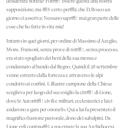
desiderata notizia? Potr√† essere questa una nostra
supposizione, ma √® certo per√≤ che D, Bosco un
giorno ci asseriva: Nessuno sapr√† mai gran parte delle
cose che ho fatte in vita mia!
Intanto in quei giorni, per ordine di Massimo d'Azeglio,
Mons. Fransoni, senza prove di reit√†, senza processo,
era stato spogliato dei beni della sua mensa e
condannato al bando dal Regno. Quindi il 28 settembre
venne estratto dalla fortezza e attraverso le alpi
condotto ai confini. L'illustre campione della Chiesa
sceglieva per luogo del suo esiglio la citt√† di Lione,
dove le Autorit√† civili e militari, ecclesiastici e laici
andarono a gara per onorarlo. Qui a lui fu presentato il
magnifico bastone pastorale, dono dei subalpini. Da
Lione egli continu√≤ a governare la sua Archidiocesi,