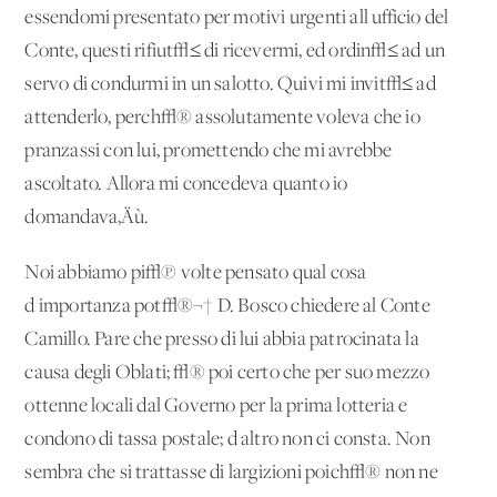
essendomi presentato per motivi urgenti all'ufficio del
Conte, questi rifiut√≤ di ricevermi, ed ordin√≤ ad un
servo di condurmi in un salotto. Quivi mi invit√≤ ad
attenderlo, perch√® assolutamente voleva che io
pranzassi con lui, promettendo che mi avrebbe
ascoltato. Allora mi concedeva quanto io
domandava‚Äù.
Noi abbiamo pi√π volte pensato qual cosa
d'importanza pot√®¬† D. Bosco chiedere al Conte
Camillo. Pare che presso di lui abbia patrocinata la
causa degli Oblati; √® poi certo che per suo mezzo
ottenne locali dal Governo per la prima lotteria e
condono di tassa postale; d'altro non ci consta. Non
sembra che si trattasse di largizioni poich√® non ne