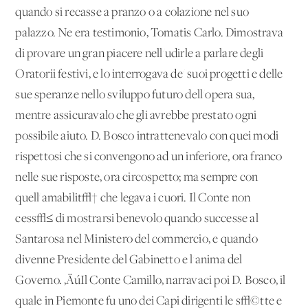
quando si recasse a pranzo o a colazione nel suo
palazzo. Ne era testimonio, Tomatis Carlo. Dimostrava
di provare un gran piacere nell'udirle a parlare degli
Oratorii festivi, e lo interrogava de' suoi progetti e delle
sue speranze nello sviluppo futuro dell'opera sua,
mentre assicuravalo che gli avrebbe prestato ogni
possibile aiuto. D. Bosco intrattenevalo con quei modi
rispettosi che si convengono ad un inferiore, ora franco
nelle sue risposte, ora circospetto; ma sempre con
quell'amabilit√† che legava i cuori. Il Conte non
cess√≤ di mostrarsi benevolo quando successe al
Santarosa nel Ministero del commercio, e quando
divenne Presidente del Gabinetto e l'anima del
Governo. ‚ÄúIl Conte Camillo, narravaci poi D. Bosco, il
quale in Piemonte fu uno dei Capi dirigenti le s√©tte e