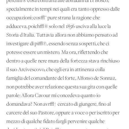
perch√® cosa contraria alle abitudini di D. Bosco,
specialmente in tempi nei quali era tanto oppresso dalle
occupazioni; cos√¨ pure strana la ragione che
adduceva, poich√® solo nel 1856 usciva alla luce la
Storia d'Italia. Tuttavia allora non abbiamo pensato ad
investigare di pi√π, essendo senza sospetti, che ci
potesse essere un mistero. Ma ora, riflettendo che
dentro a quelle nere mura della fortezza stava rinchiuso
il suo Arcivescovo, che egli era in attinenza colla
famiglia del comandante del forte, Alfonso de Sonnaz,
non potrebbe aver relazione questa sua gita con quelle
parole: Allora Cavour mi concedeva
quanto io
domandava? Non avr√† cercato di giungere, fino al
carcere del suo Pastore, oppure a voce o per iscritto per
mezzo di qualche fidato fargli pervenire qualche