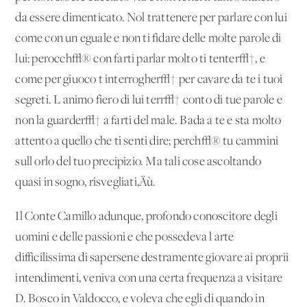
da essere dimenticato. Nol trattenere per parlare con lui
come con un eguale e non ti fidare delle molte parole di
lui: perocch√® con farti parlar molto ti tenter√†, e
come per giuoco t'interrogher√† per cavare da te i tuoi
segreti. L'animo fiero di lui terr√† conto di tue parole e
non la guarder√† a farti del male. Bada a te e sta molto
attento a quello che ti senti dire; perch√® tu cammini
sull'orlo del tuo precipizio. Ma tali cose ascoltando
quasi in sogno, risvegliati‚Äù.
Il Conte Camillo adunque, profondo conoscitore degli
uomini e delle passioni e che possedeva l'arte
difficilissima di sapersene destramente giovare ai proprii
intendimenti, veniva con una certa frequenza a visitare
D. Bosco in Valdocco, e voleva che egli di quando in