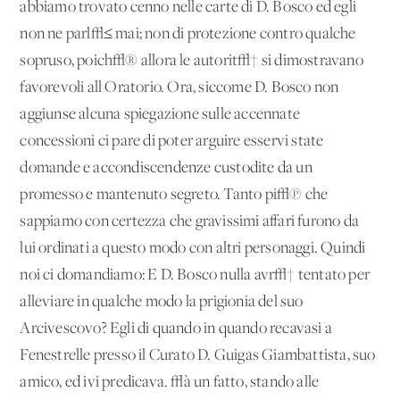
abbiamo trovato cenno nelle carte di D. Bosco ed egli
non ne parl√≤ mai; non di protezione contro qualche
sopruso, poich√® allora le autorit√† si dimostravano
favorevoli all'Oratorio. Ora, siccome D. Bosco non
aggiunse alcuna spiegazione sulle accennate
concessioni ci pare di poter arguire esservi state
domande e accondiscendenze custodite da un
promesso e mantenuto segreto. Tanto pi√π che
sappiamo con certezza che gravissimi affari furono da
lui ordinati a questo modo con altri personaggi. Quindi
noi ci domandiamo: E D. Bosco nulla avr√† tentato per
alleviare in qualche modo la prigionia del suo
Arcivescovo? Egli di quando in quando recavasi a
Fenestrelle presso il Curato D. Guigas Giambattista, suo
amico, ed ivi predicava. √à un fatto, stando alle