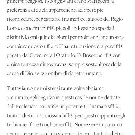
principii religiosi. I suoi giovani erano stati scelti, a
preferenza di quelli appartenenti ad opere pie
riconosciute, per estrarre i numeri del giuoco del Regio
Lotto, e due fra i pi√π piccoli, indossando speciali
distintivi, ogni quindici giorni per molti anni andarono a
compiere questo ufficio. Una retribuzione era perci√≤
pagata dal Governo all'Oratorio. D. Bosco per√≤ con
eroica fortezza dimostravasi sempre sostenitore della
causa di Dio, senza ombra di rispetto umano.
Tuttavia, come noi stessi tante volte abbiamo
ammirato, egli seguiva in questi casi le norme dettate
dall'Ecclesiastico: ‚ÄúSe un potente ti chiama a s√® ,
tirati indietro; conciossiach√® per questo appunto egli
ti chiamer√† e ti richiamer√†. Non essere importuno
per non essere cacciato via e non tenerti tanto indietro