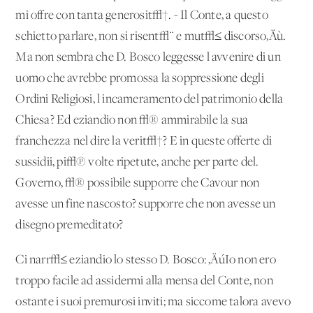
mi offre con tanta generosit√†. - Il Conte, a questo
schietto parlare, non si risent√¨ e mut√≤ discorso‚Äù.
Ma non sembra che D. Bosco leggesse l'avvenire di un
uomo che avrebbe promossa la soppressione degli
Ordini Religiosi, l'incameramento del patrimonio della
Chiesa? Ed eziandio non √® ammirabile la sua
franchezza nel dire la verit√†? E in queste offerte di
sussidii, pi√π volte ripetute, anche per parte del.
Governo, √® possibile supporre che Cavour non
avesse un fine nascosto? supporre che non avesse un
disegno premeditato?
Ci narr√≤ eziandio lo stesso D. Bosco: ‚ÄúIo non ero
troppo facile ad assidermi alla mensa del Conte, non
ostante i suoi premurosi inviti; ma siccome talora avevo