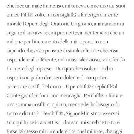
che fece un male immenso, mi teneva come uno de' suoi
amici. Pi√π volte mi consigli√≤ a far erigere in ente
morale l'Opera degli Oratorii. Un giorno, animandomi a
seguire il suo avviso, mi prometteva nientemeno che un
milione per l'incremento della mia opera. Io non
sapendo che cosa pensare di simile offerta e che cosa
rispondere all'offerente, mi rimasi silenzioso, sorridendo
fra me, ed egli riprese - Dunque che risolve? - Ed io
risposi con garbo di essere dolente di non poter
accettare cos√¨ bel dono. - E perch√® ? replic√≤ il
Conte guardandomi con meraviglia. Perch√® rifiutare
una somma cos√¨ cospicua, mentre lei ha bisogno di,
tutto e di tutti? - Perch√® , Signor Ministro, osservai
tranquillo, se io accettassi, domani mi sarebbe tolto, e
forse lei stesso mi riprenderebbe quel milione, che oggi