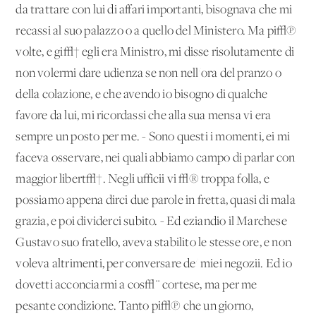
da trattare con lui di affari importanti, bisognava che mi
recassi al suo palazzo o a quello del Ministero. Ma pi√π
volte, e gi√† egli era Ministro, mi disse risolutamente di
non volermi dare udienza se non nell'ora del pranzo o
della colazione, e che avendo io bisogno di qualche
favore da lui, mi ricordassi che alla sua mensa vi era
sempre un posto per me. - Sono questi i momenti, ei mi
faceva osservare, nei quali abbiamo campo di parlar con
maggior libert√†. Negli ufficii vi √® troppa folla, e
possiamo appena dirci due parole in fretta, quasi di mala
grazia, e poi dividerci subito. - Ed eziandio il Marchese
Gustavo suo fratello, aveva stabilito le stesse ore, e non
voleva altrimenti, per conversare de' miei negozii. Ed io
dovetti acconciarmi a cos√¨ cortese, ma per me
pesante condizione. Tanto pi√π che un giorno,