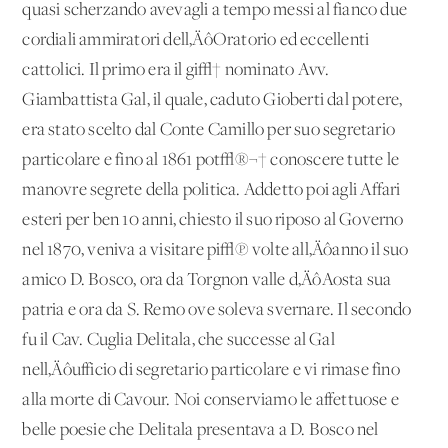
quasi scherzando avevagli a tempo messi al fianco due
cordiali ammiratori dell‚ÄôOratorio ed eccellenti
cattolici. Il primo era il gi√† nominato Avv.
Giambattista Gal, il quale, caduto Gioberti dal potere,
era stato scelto dal Conte Camillo per suo segretario
particolare e fino al 1861 pot√®¬† conoscere tutte le
manovre segrete della politica. Addetto poi agli Affari
esteri per ben 10 anni, chiesto il suo riposo al Governo
nel 1870, veniva a visitare pi√π volte all‚Äôanno il suo
amico D. Bosco, ora da Torgnon valle d‚ÄôAosta sua
patria e ora da S. Remo ove soleva svernare. Il secondo
fu il Cav. Cuglia Delitala, che successe al Gal
nell‚Äôufficio di segretario particolare e vi rimase fino
alla morte di Cavour. Noi conserviamo le affettuose e
belle poesie che Delitala presentava a D. Bosco nel