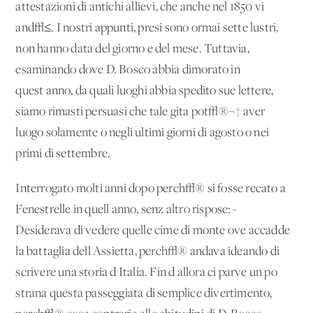
attestazioni di antichi allievi, che anche nel 1850 vi
and√≤. I nostri appunti, presi sono ormai sette lustri,
non hanno data del giorno e del mese. Tuttavia,
esaminando dove D. Bosco abbia dimorato in
quest'anno, da quali luoghi abbia spedito sue lettere,
siamo rimasti persuasi che tale gita pot√®¬† aver
luogo solamente o negli ultimi giorni di agosto o nei
primi di settembre.
Interrogato molti anni dopo perch√® si fosse recato a
Fenestrelle in quell'anno, senz'altro rispose: -
Desiderava di vedere quelle cime di monte ove accadde
la battaglia dell'Assietta, perch√® andava ideando di
scrivere una storia d'Italia. Fin d'allora ci parve un po'
strana questa passeggiata di semplice divertimento,