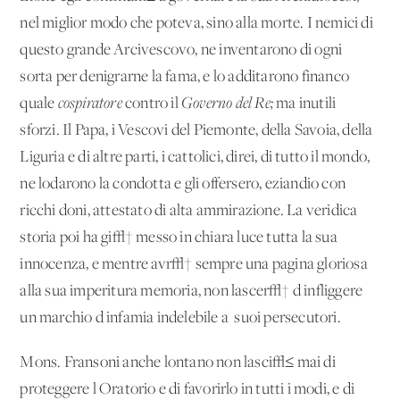
nel miglior modo che poteva, sino alla morte. I nemici di
questo grande Arcivescovo, ne inventarono di ogni
sorta per denigrarne la fama, e lo additarono financo
quale
cospiratore
contro il
Governo del Re;
ma inutili
sforzi. Il Papa, i Vescovi del Piemonte, della Savoia, della
Liguria e di altre parti, i cattolici, direi, di tutto il mondo,
ne lodarono la condotta e gli offersero, eziandio con
ricchi doni, attestato di alta ammirazione. La veridica
storia poi ha gi√† messo in chiara luce tutta la sua
innocenza, e mentre avr√† sempre una pagina gloriosa
alla sua imperitura memoria, non lascer√† d'infliggere
un marchio d'infamia indelebile a' suoi persecutori.
Mons. Fransoni anche lontano non lasci√≤ mai di
proteggere l'Oratorio e di favorirlo in tutti i modi, e di