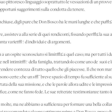
 pittoresco linguaggio soprattutto le vessazioni di un provved
 opportuni suggerimenti sulla condotta da tenere.
chiuse, digli pure che Don Bosco ha le mani lunghe e che pu√≤ ar
, assisteva alla serie di quei rendiconti, fissando per√≤ la sua 
nta variet√† d'individui e di argomenti.
 un ospite sconosciuto si limit√≤ a quel caso; ma per tutti i d
nell'intimit√† della famiglia, trattandolo come uno de' suoi e la
endere contezza di tutto quello che gli piacesse. Il che non man
sono certe: che un s√¨ breve spazio di tempo fu sufficiente al s
ata della sua missione, e che le parole allora udite e le impress
ice, come ne fanno fede. Le sue reiterate testimonianze tanto i
 molte, ma ne abbiamo a sufficienza per formare una bella coll