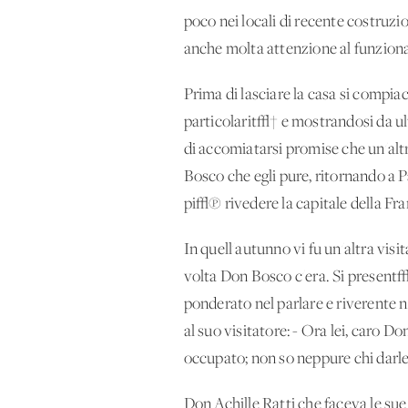
poco nei locali di recente costruz
anche molta attenzione al funziona
Prima di lasciare la casa si compia
particolarit√† e mostrandosi da ul
di accomiatarsi promise che un'al
Bosco che egli pure, ritornando a P
pi√π rivedere la capitale della Fra
In quell'autunno vi fu un'altra vis
volta Don Bosco c'era. Si present√≤ 
ponderato nel parlare e riverente 
al suo visitatore: - Ora lei, caro
occupato; non so neppure chi darle 
Don Achille Ratti che faceva le su