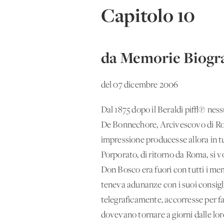
Capitolo 10
da Memorie Biogra
del 07 dicembre 2006
Dal 1875 dopo il Beraldi pi√π nes
De Bonnechore, Arcivescovo di Rou
impressione producesse allora in tu
Porporato, di ritorno da Roma, si 
Don Bosco era fuori con tutti i mem
teneva adunanze con i suoi consigl
telegraficamente, accorresse per fa
dovevano tornare a giorni dalle lor