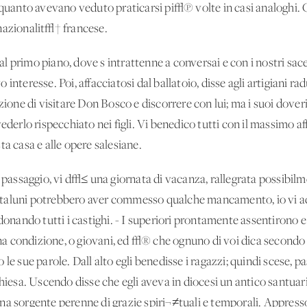
n quanto avevano veduto praticarsi pi√π volte in casi analoghi.
nazionalit√† francese.
l primo piano, dove s'intrattenne a conversai e con i nostri s
interesse. Poi, affacciatosi dal ballatoio, disse agli artigiani rad
nzione di visitare Don Bosco e discorrere con lui; ma i suoi dove
ederlo rispecchiato nei figli. Vi benedico tutti con il massimo af
ta casa e alle opere salesiane.
o passaggio, vi d√≤ una giornata di vacanza, rallegrata possibil
 taluni potrebbero aver commesso qualche mancamento, io vi a
ndonando tutti i castighi. - I superiori prontamente assentirono e
a condizione, o giovani, ed √® che ognuno di voi dica secondo 
 le sue parole. Dall'alto egli benedisse i ragazzi; quindi scese,
hiesa. Uscendo disse che egli aveva in diocesi un antico santuari
na sorgente perenne di grazie spiri¬≠tuali e temporali. Appresso 