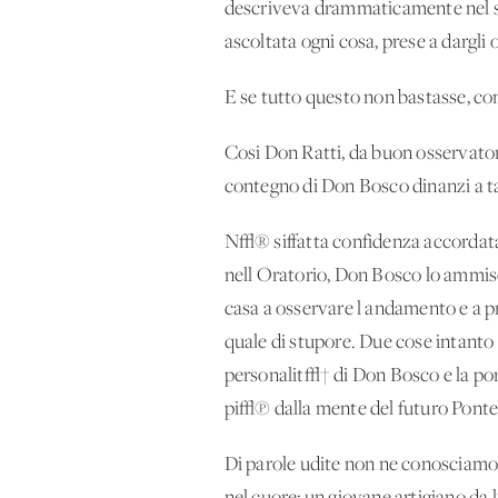
descriveva drammaticamente nel suo
ascoltata ogni cosa, prese a dargli
E se tutto questo non bastasse, con
Cosi Don Ratti, da buon osservatore
contegno di Don Bosco dinanzi a ta
N√® siffatta confidenza accordata a
nell'Oratorio, Don Bosco lo ammise 
casa a osservare l'andamento e a pr
quale di stupore. Due cose intanto 
personalit√† di Don Bosco e la port
pi√π dalla mente del futuro Pontef
Di parole udite non ne conosciamo