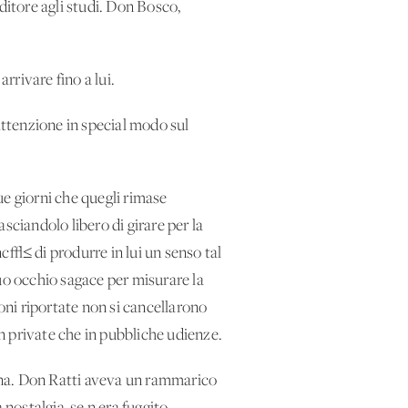
itore agli studi. Don Bosco,
rivare fino a lui.
attenzione in special modo sul
ue giorni che quegli rimase
sciandolo libero di girare per la
c√≤ di produrre in lui un senso tal
uo occhio sagace per misurare la
ioni riportate non si cancellarono
n private che in pubbliche udienze.
ana. Don Ratti aveva un rammarico