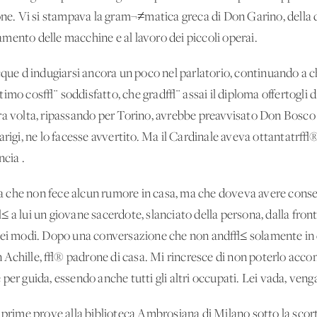
ione. Vi si stampava la gram¬≠matica greca di Don Garino, della
mento delle macchine e al lavoro dei piccoli operai.
cque d'indugiarsi ancora un poco nel parlatorio, continuando a 
timo cos√¨ soddisfatto, che grad√¨ assai il diploma offertogli d
tra volta, ripassando per Torino, avrebbe preavvisato Don Bosc
arigi, ne lo facesse avvertito. Ma il Cardinale aveva ottantatr√
ncia .
ita che non fece alcun rumore in casa, ma che doveva avere cons
a lui un giovane sacerdote, slanciato della persona, dalla fronte 
nei modi. Dopo una conversazione che non and√≤ solamente in co
 Don Achille, √® padrone di casa. Mi rincresce di non poterlo a
per guida, essendo anche tutti gli altri occupati. Lei vada, veng
e prime prove alla biblioteca Ambrosiana di Milano sotto la sco