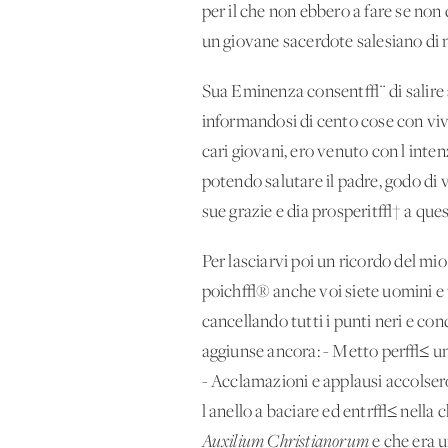
per il che non ebbero a fare se no
un giovane sacerdote salesiano di 
Sua Eminenza consent√¨ di salire a
informandosi di cento cose con vivo 
cari giovani, ero venuto con l'inte
potendo salutare il padre, godo di v
sue grazie e dia prosperit√† a ques
Per lasciarvi poi un ricordo del mi
poich√® anche voi siete uomini e
cancellando tutti i punti neri e co
aggiunse ancora: - Metto per√≤ un
- Acclamazioni e applausi accolsero
l'anello a baciare ed entr√≤ nella c
Auxilium Christianorum
e che era u