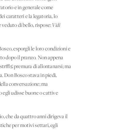
ratorio e in generale come
i caratteri e la legatoria, lo
veduto di bello, rispose:
Vidi
Bosco, esporgli le loro condizioni e
ubito dopo il pranzo. Non appena
ostr√≤ premura di allontanarsi; ma
ia. Don Bosco stava in piedi,
della conversazione; ma
 egli udisse buone o cattive
o, che da quattro anni dirigeva il
tiche per motivi settari, egli