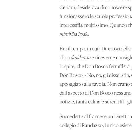
Ceriani, desiderava di conoscere s
funzionassero le scuole professional
interess√≤ moltissimo. Quando rivi
mirabilia hodie.
Era il tempo, in cui i Direttori del
i loro
desiderata
e riceverne consigli
l'ospite, che Don Bosco ferm√≤ a 
Don Bosco: - No, no, gli disse, stia
appoggiato alla tavola. Non erano 
dall'aspetto di Don Bosco nessuno,
notizie, tanta calma e serenit√† gl
Succedette al francese un Direttore
collegio di Randazzo, l'unico esiste