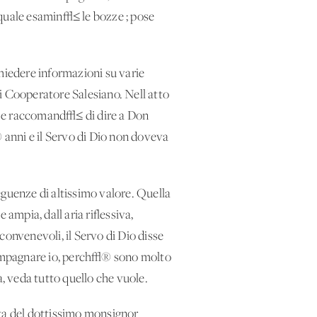
 quale esamin√≤ le bozze ; pose
chiedere informazioni su varie
i Cooperatore Salesiano. Nell'atto
o e raccomand√≤ di dire a Don
® anni e il Servo di Dio non doveva
eguenze di altissimo valore. Quella
ampia, dall'aria riflessiva,
nvenevoli, il Servo di Dio disse
ccompagnare io, perch√® sono molto
a, veda tutto quello che vuole.
rta del dottissimo monsignor