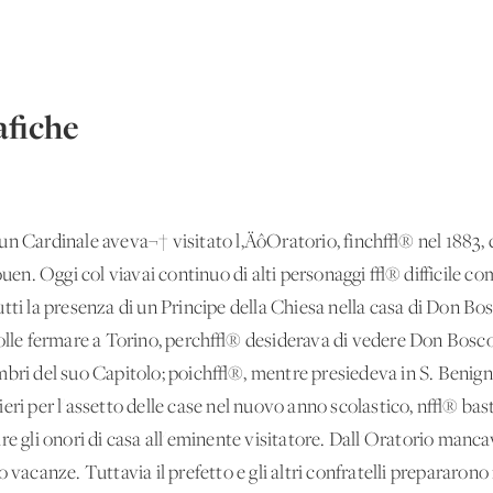
fiche
sun Cardinale aveva¬† visitato l‚ÄôOratorio, finch√® nel 1883,
en. Oggi col viavai continuo di alti personaggi √® difficile c
tti la presenza di un Principe della Chiesa nella casa di Don Bo
volle fermare a Torino, perch√® desiderava di vedere Don Bosco
bri del suo Capitolo; poich√®, mentre presiedeva in S. Benigno 
ieri per l'assetto delle case nel nuovo anno scolastico, n√® ba
re gli onori di casa all'eminente visitatore. Dall'Oratorio manca
o vacanze. Tuttavia il prefetto e gli altri confratelli prepararo