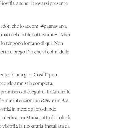
 Giov√≤ anche il trovarsi presente
acerdoti che lo accom¬≠pagnavano,
unati nel cortile sottostante: - Miei
ri lo tengono lontano di qui. Non
fetto e prego Dio che vi colmi delle
mente da una gita. Cos√¨ pure,
ccordo amnistia completa,
 promisero di eseguire. Il Cardinale
le mie intenzioni un
Pater
e un'
Ave
.
 pass√≤ in mezzo a loro dando
o dedicato a Maria sotto il titolo di
visit√≤ la tipografia, installata da