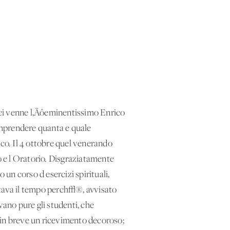
 ci venne l‚Äôeminentissimo Enrico
omprendere quanta e quale
sco. Il 4 ottobre quel venerando
 e l'Oratorio. Disgraziatamente
un corso d'esercizi spirituali,
stava il tempo perch√®, avvisato
vano pure gli studenti, che
no in breve un ricevimento decoroso;