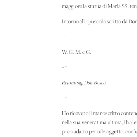
maggiore la statua di Maria SS. 
Intorno all'opuscolo scritto da D
¬†
W. G. M. e G.
¬†
Rev.mo sig. Don Bosco,
¬†
Ho ricevuto il manoscritto contenen
nella sua venerat.ma ultima, l'ho 
poco adatto per tale oggetto, confi