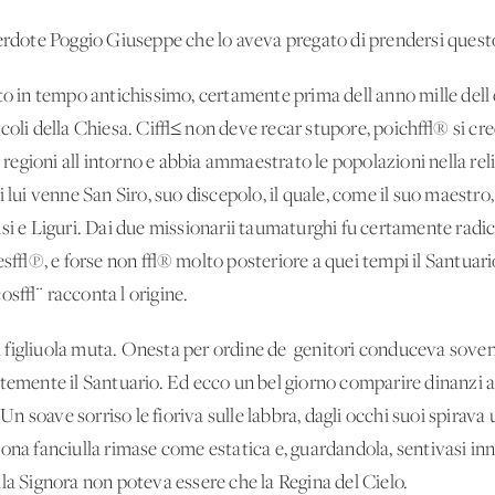
cerdote Poggio Giuseppe che lo aveva pregato di prendersi questo
to in tempo antichissimo, certamente prima dell'anno mille dell'e
ecoli della Chiesa. Ci√≤ non deve recar stupore, poich√® si cr
e regioni all'intorno e abbia ammaestrato le popolazioni nella rel
 lui venne San Siro, suo discepolo, il quale, come il suo maestro,
si e Liguri. Dai due missionarii taumaturghi fu certamente radica
s√π, e forse non √® molto posteriore a quei tempi il Santuario
cos√¨ racconta l'origine.
figliuola muta. Onesta per ordine de' genitori conduceva sovente
ntemente il Santuario. Ed ecco un bel giorno comparire dinanzi 
. Un soave sorriso le fioriva sulle labbra, dagli occhi suoi spira
ona fanciulla rimase come estatica e, guardandola, sentivasi inn
la Signora non poteva essere che la Regina del Cielo.