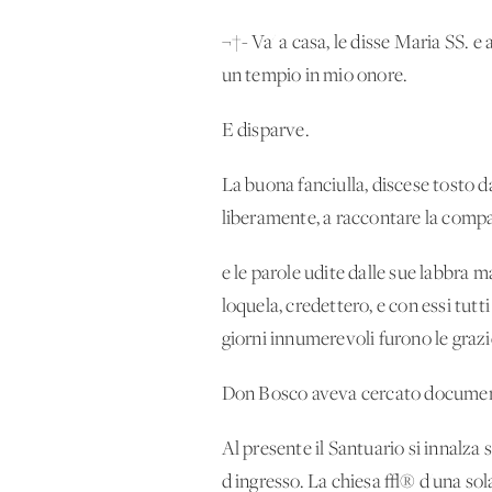
¬†- Va' a casa, le disse Maria SS. e 
un tempio in mio onore.
E disparve.
La buona fanciulla, discese tosto d
liberamente, a raccontare la compa
e le parole udite dalle sue labbra m
loquela, credettero, e con essi tutti
giorni innumerevoli furono le grazi
Don Bosco aveva cercato documenti,
Al presente il Santuario si innalza
d'ingresso. La chiesa √® d'una sola 