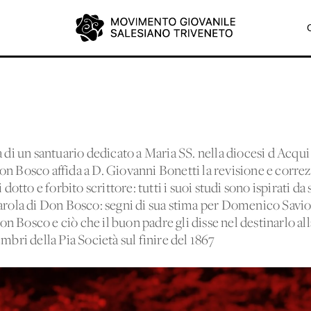
a di un santuario dedicato a Maria SS. nella diocesi d'Acqu
n Bosco affida a D. Giovanni Bonetti la revisione e correz
 dotto e forbito scrittore: tutti i suoi studi sono ispirati da
parola di Don Bosco: segni di sua stima per Domenico Sav
Don Bosco e ciò che il buon padre gli disse nel destinarlo all
i della Pia Società sul finire del 1867