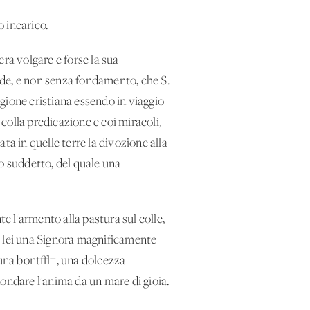
 incarico.
ra volgare e forse la sua
ede, e non senza fondamento, che S.
igione cristiana essendo in viaggio
 colla predicazione e coi miracoli,
ta in quelle terre la divozione alla
 suddetto, del quale una
 l'armento alla pastura sul colle,
a lei una Signora magnificamente
va una bont√†, una dolcezza
ondare l'anima da un mare di gioia.