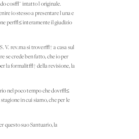
do cos√¨ intatto l'originale.
enire io stesso a presentare l'una e
done per√≤ interamente il giudizio
S. V. rev.ma si trover√† a casa sul
re se crede ben fatto, che io per
r la formalit√† della revisione, la
atorio nel poco tempo che dovr√≤
stagione in cui siamo, che per le
er questo suo Santuario, la