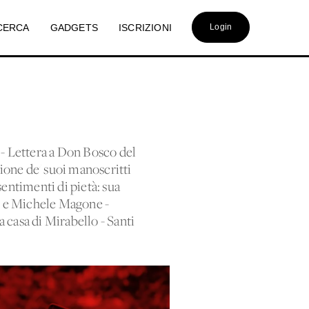
CERCA
GADGETS
ISCRIZIONI
Login
i - Lettera a Don Bosco del
ione de' suoi manoscritti
 sentimenti di pietà: sua
io e Michele Magone -
a casa di Mirabello - Santi