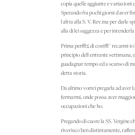
copia quelle aggiunte e variazioni 
Sperando fra pochi giorni d'aver fin
l'altra alla S. V. Rev.ma per darle
alla di lei saggezza e per intenderla
Prima per√≤ di cost√¨ recarmi io la
principio dell'entrante settimana, e
guadagnar tempo ed a scanso di mag
detta storia.
Da ultimo vorrei pregarla ad aver 
fermarmi, onde possa aver maggior f
occupazioni che ho.
Pregando di cuore la SS. Vergine ch
riverisco ben distintamente, raffe