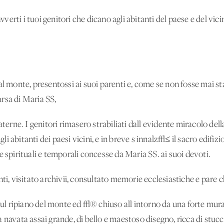
avverti i tuoi genitori che dicano agli abitanti del paese e del vi
al monte, presentossi ai suoi parenti e, come se non fosse mai st
rsa di Maria SS,
aterne. I genitori rimasero strabiliati dall'evidente miracolo de
 gli abitanti dei paesi vicini, e in breve s'innalz√≤ il sacro edifiz
e spirituali e temporali concesse da Maria SS. ai suoi devoti.
 visitato archivii, consultato memorie ecclesiastiche e pare c
 sul ripiano del monte ed √® chiuso all'intorno da una forte mur
navata assai grande, di bello e maestoso disegno, ricca di stucchi