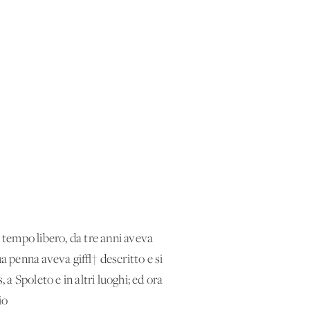
di tempo libero, da tre anni aveva
ua penna aveva gi√† descritto e si
 a Spoleto e in altri luoghi; ed ora
io