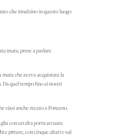
cinato che innalzino in questo luogo
ata muta, prese a parlare
lla muta che aveva acquistata la
io. Da quel tempo fino ai nostri
he siasi anche recato a Ponzano.
aglia con un'alta porta arcuata
 e pitture, con cinque altari e sul