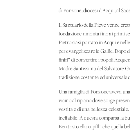
di Ponzone, diocesi d'Acqui, al Sa
Il Santuario della Pieve venne eret
fondazione rimonta fino ai primi s
Pietro siasi portato in Acqui e nell
per evangelizzare le Gallie. Dopo di
fin√¨ di convertire i popoli Acquen
Madre Santissima del Salvatore Ge
tradizione costante ed universale 
Una famiglia di Ponzone aveva una 
vicino al ripiano dove sorge prese
vestita e di una bellezza celestiale
ineffabile. A questa comparsa la bu
Ben tosto ella cap√¨ che quella bel