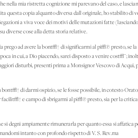
che nella mia ristretta cognizione mi parevano del caso, e lascian
ita questa copia alquanto diversa dall'originale, ho stabilito di v
 spiegazioni a viva voce dei motivi delle mutazioni fatte (lascian
 su diverse cose alla detta storia relative.
 prego ad avere la bont√† di significarmi al pi√π presto, se la 
poca in cui, a Dio piacendo, sarei disposto a venire cost√¨; inolt
giori disturbi, presenti prima a Monsignor Vescovo di Acqui, pe
la bont√† di darmi ospizio, se le fosse possibile, in cotesto Or
acilit√† e campo di sbrigarmi al pi√π presto, sia per la critica 
e si degni ampiamente rimunerarla per quanto essa si affatica p
rmandomi intanto con profondo rispetto di V. S. Rev.ma