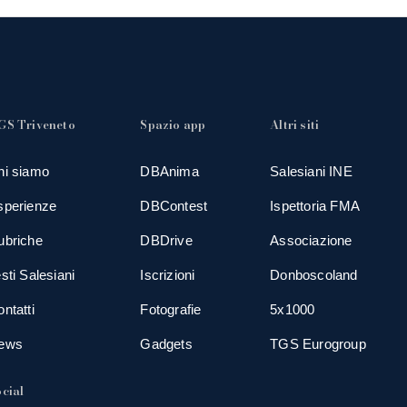
GS Triveneto
Spazio app
Altri siti
hi siamo
DBAnima
Salesiani INE
sperienze
DBContest
Ispettoria FMA
ubriche
DBDrive
Associazione
sti Salesiani
Iscrizioni
Donboscoland
ntatti
Fotografie
5x1000
ews
Gadgets
TGS Eurogroup
cial