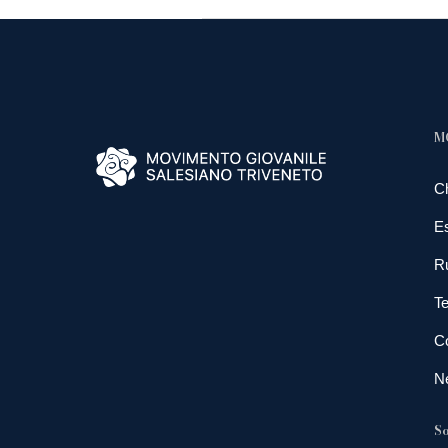
M
C
E
R
Te
Co
N
So