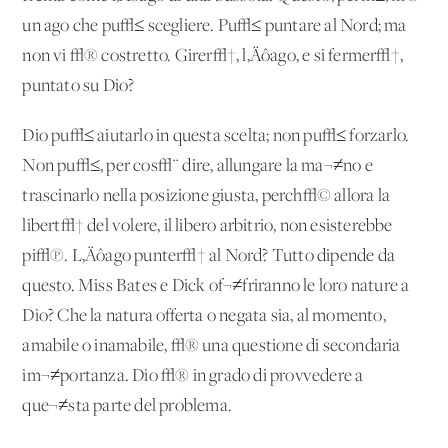
un ago che pu√≤ scegliere. Pu√≤ puntare al Nord; ma
non vi √® costretto. Girer√†, l‚Äôago, e si fermer√†,
puntato su Dio?
Dio pu√≤ aiutarlo in questa scelta; non pu√≤ forzarlo.
Non pu√≤, per cos√¨ dire, allungare la ma¬≠no e
trascinarlo nella posizione giusta, perch√© allora la
libert√† del volere, il libero arbitrio, non esisterebbe
pi√π. L‚Äôago punter√† al Nord? Tutto dipende da
questo. Miss Bates e Dick of¬≠friranno le loro nature a
Dio? Che la natura offerta o negata sia, al momento,
amabile o inamabile, √® una questione di secondaria
im¬≠portanza. Dio √® in grado di provvedere a
que¬≠sta parte del problema.