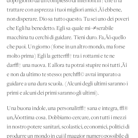
dopo giorno da un complesso di inferiorit√† che ti fa
trattare con asprezza i tuoi migliori amici ‚Äî ebbene,
non disperare. Dio sa tutto questo. Tu sei uno dei poveri
che Egli ha benedetto. Egli sa quale mi¬≠serabile
macchina tu cerchi di guidare. Tieni duro. Fa‚Äô quello
che puoi. Un giorno (forse in un altro mondo, ma forse
molto prima) Egli la getter√† tra i rottami e te ne
dar√† una nuova. E allora tu potrai stupire noi tutti ‚Äî
e non da ultimo te stesso: perch√© avrai imparato a
guidare a una dura scuola. (Alcuni degli ultimi saranno i
primi e alcuni dei primi saranno gli ultimi).
Una buona indole, una personalit√† sana e integra, √®
un‚Äôottima cosa. Dobbiamo cercare, con tutti i mezzi
in nostro potere sanitari, scolastici, economici, politici di
produrre un mondo in cui il maggior numero possibile di