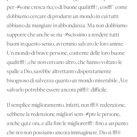
per¬≠sone cresca ricco di buone qualit√†; cos√¨ come
dobbiamo cercare di produrre un mondo in cui tutti
abbiano da mangiare in abbondanza. Ma non dobbiamo
supporre che anche se riu¬≠scissimo a rendere tutti
buoni in questo senso, avremmo salvato le loro anime.
Un mondo di brave persone, contente delle loro buone
qualit√†, che non cercano altro, che hanno voltato le
spalle a Dio, sarebbe altrettanto disperatamente
bisognoso di salvezza quanto un mondo miserabile ‚Äî e
salvarlo potrebbe essere ancora pi√π difficile.
Il semplice miglioramento, infatti, non √® redenzione,
sebbene la redenzione migliori sem¬≠pre le persone,
anche qui e ora, e alla fine le migliorer√† fino a un punto
che noi non possiamo ancora immaginare. Dio si √®