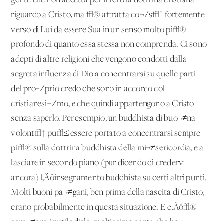
gente che non accetta per intero la dottrina cristiana
riguardo a Cristo, ma √® attratta co¬≠s√¨ fortemente
verso di Lui da essere Sua in un senso molto pi√π
profondo di quanto essa stessa non comprenda. Ci sono
adepti di altre religioni che vengono condotti dalla
segreta influenza di Dio a concentrarsi su quelle parti
del pro¬≠prio credo che sono in accordo col
cristianesi¬≠mo, e che quindi appartengono a Cristo
senza saperlo. Per esempio, un buddhista di buo¬≠na
volont√† pu√≤ essere portato a concentrarsi sempre
pi√π sulla dottrina buddhista della mi¬≠sericordia, e a
lasciare in secondo piano (pur dicendo di credervi
ancora) l‚Äôinsegnamento buddhista su certi altri punti.
Molti buoni pa¬≠gani, ben prima della nascita di Cristo,
erano probabilmente in questa situazione. E c‚Äô√®