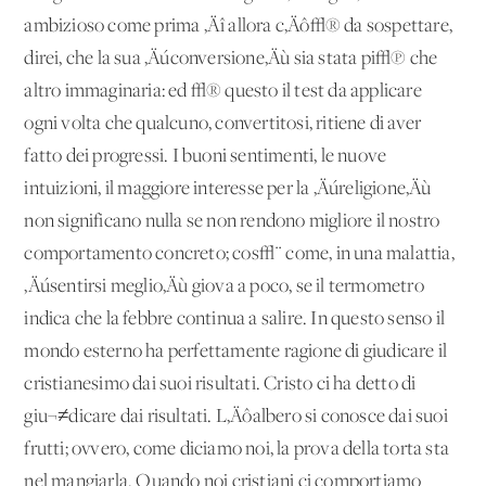
ambizioso come prima ‚Äî allora c‚Äô√® da sospettare,
direi, che la sua ‚Äúconversione‚Äù sia stata pi√π che
altro immaginaria: ed √® questo il test da applicare
ogni volta che qualcuno, convertitosi, ritiene di aver
fatto dei progressi. I buoni sentimenti, le nuove
intuizioni, il maggiore interesse per la ‚Äúreligione‚Äù
non significano nulla se non rendono migliore il nostro
comportamento concreto; cos√¨ come, in una malattia,
‚Äúsentirsi meglio‚Äù giova a poco, se il termometro
indica che la febbre continua a salire. In questo senso il
mondo esterno ha perfettamente ragione di giudicare il
cristianesimo dai suoi risultati. Cristo ci ha detto di
giu¬≠dicare dai risultati. L‚Äôalbero si conosce dai suoi
frutti; ovvero, come diciamo noi, la prova della torta sta
nel mangiarla. Quando noi cristiani ci comportiamo