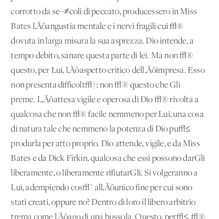
corrotto da se¬≠coli di peccato, producessero in Miss
Bates l‚Äôangustia mentale e i nervi fragili cui √®
dovuta in larga misura la sua asprezza. Dio intende, a
tempo debito, sanare questa parte di lei. Ma non √®
questo, per Lui, l‚Äôaspetto critico dell‚Äôimpresa. Esso
non presenta difficolt√†; non √® questo che Gli
preme. L‚Äôattesa vigile e operosa di Dio √® rivolta a
qualcosa che non √® facile nemmeno per Lui, una cosa
di natura tale che nemmeno la potenza di Dio pu√≤
produrla per atto proprio. Dio attende, vigile, e da Miss
Bates e da Dick Firkin, qualcosa che essi possono darGli
liberamente, o liberamente rifiutarGli. Si volgeranno a
Lui, adempiendo cos√¨ all‚Äôunico fine per cui sono
stati creati, oppure no? Dentro di loro il libero arbitrio
trema come l‚Äôago di una bussola. Questo, per√≤, √®