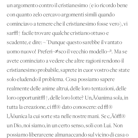
un argomento contro il cristianesimo (e io ricordo bene
con quanto zelo cercavo argomenti simili quando
cominciavo a temere che il cristianesimo fosse vero), vi
sar√† facile trovare qualche cristiano ottuso e
scadente, e dire: ¬´Dunque questo sarebbe il vantato
uomo nuovo! Preferi¬≠sco il vecchio modello¬ª. Ma se
avete cominciato a vedere che altre ragioni rendono il
cristianesimo probabile, saprete in cuor vostro che state
solo eludendo il problema. Cosa possiamo sapere
realmente delle anime altrui, delle loro tentazioni, delle
loro opportunit√†, delle loro lotte? Un‚Äôanima sola, in
tutta la creazione, ci √® dato conoscere: ed √®
l‚Äôunica la cui sorte sta nelle nostre mani. Se c‚Äô√®
un Dio, noi siamo, in un certo senso, soli con Lui. Non
possiamo liberarcene almanaccando sul vicino di casa o