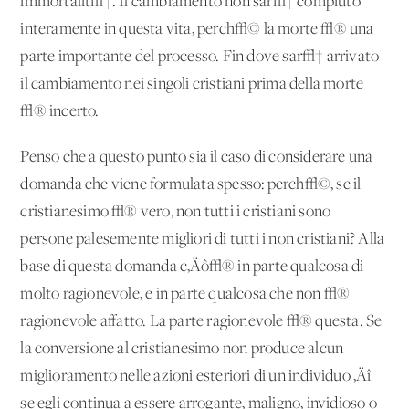
immortalit√†. Il cambiamento non sar√† compiuto
interamente in questa vita, perch√© la morte √® una
parte importante del processo. Fin dove sar√† arrivato
il cambiamento nei singoli cristiani prima della morte
√® incerto.
Penso che a questo punto sia il caso di considerare una
domanda che viene formulata spesso: perch√©, se il
cristianesimo √® vero, non tutti i cristiani sono
persone palesemente migliori di tutti i non cristiani? Alla
base di questa domanda c‚Äô√® in parte qualcosa di
molto ragionevole, e in parte qualcosa che non √®
ragionevole affatto. La parte ragionevole √® questa. Se
la conversione al cristianesimo non produce alcun
miglioramento nelle azioni esteriori di un individuo ‚Äî
se egli continua a essere arrogante, maligno, invidioso o