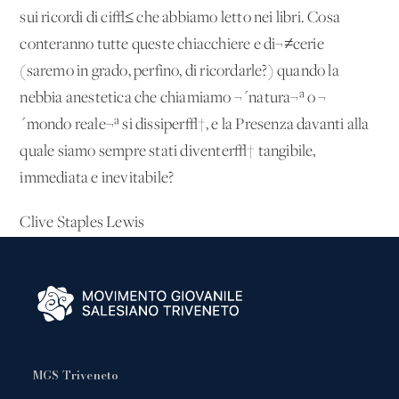
sui ricordi di ci√≤ che abbiamo letto nei libri. Cosa
conteranno tutte queste chiacchiere e di¬≠cerie
(saremo in grado, perfino, di ricordarle?) quando la
nebbia anestetica che chiamiamo ¬´natura¬ª o ¬
´mondo reale¬ª si dissiper√†, e la Presenza davanti alla
quale siamo sempre stati diventer√† tangibile,
immediata e inevitabile?
Clive Staples Lewis
MGS Triveneto