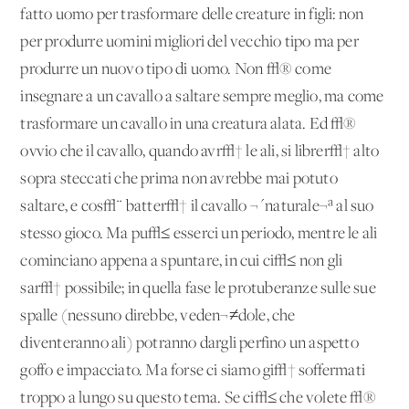
fatto uomo per trasformare delle creature in figli: non
per produrre uomini migliori del vecchio tipo ma per
produrre un nuovo tipo di uomo. Non √® come
insegnare a un cavallo a saltare sempre meglio, ma come
trasformare un cavallo in una creatura alata. Ed √®
ovvio che il cavallo, quando avr√† le ali, si librer√† alto
sopra steccati che prima non avrebbe mai potuto
saltare, e cos√¨ batter√† il cavallo ¬´naturale¬ª al suo
stesso gioco. Ma pu√≤ esserci un periodo, mentre le ali
cominciano appena a spuntare, in cui ci√≤ non gli
sar√† possibile; in quella fase le protuberanze sulle sue
spalle (nessuno direbbe, veden¬≠dole, che
diventeranno ali) potranno dargli perfino un aspetto
goffo e impacciato. Ma forse ci siamo gi√† soffermati
troppo a lungo su questo tema. Se ci√≤ che volete √®