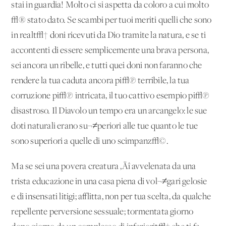
stai in guardia! Molto ci si aspetta da coloro a cui molto
√® stato dato. Se scambi per tuoi meriti quelli che sono
in realt√† doni ricevuti da Dio tramite la natura, e se ti
accontenti di essere semplicemente una brava persona,
sei ancora un ribelle, e tutti quei doni non faranno che
rendere la tua caduta ancora pi√π terribile, la tua
corruzione pi√π intricata, il tuo cattivo esempio pi√π
disastroso. Il Diavolo un tempo era un arcangelo: le sue
doti naturali erano su¬≠periori alle tue quanto le tue
sono superiori a quelle di uno scimpanz√©.
Ma se sei una povera creatura ‚Äî avvelenata da una
trista educazione in una casa piena di vol¬≠gari gelosie
e di insensati litigi; afflitta, non per tua scelta, da qualche
repellente perversione sessuale; tormentata giorno