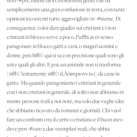
sem¬≠pre, inutile dirlo, moltissima gente che ha
semplicemente una gran confusione in testa, con tante
opinioni incoerenti tutte aggrovigliate in¬≠sieme. Di
conseguenza, voler dare giudizi sui cristiani e i non
cristiani in blocco serve a poco. Pu√≤ aver senso
paragonare in blocco gatti e cani, o magari uomini e
donne, perch√© qui si sa con precisione quali sono gli
uni e quali gli altri. E poi, un animale non si trasforma
(n√© lentamente n√© d‚Äôimprovviso) da cane in
gatto. Ma quando paragoniamo i cristiani in generale
con i non cristiani in generale, di solito non abbiamo in
mente persone reali a noi note, ma solo due vaghe idee
che abbiamo ricavato da romanzi e giornali. Chi vuol
fare un confronto tra il cattivo cristiano e il buon ateo
deve pen¬≠sare a due esemplari reali, che abbia