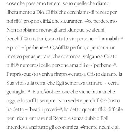
cose che possiamo tenerci sono quelle che diamo
liberamente a Dio. Ci√≤ che cerchiamo di tenere per
noi √® proprio ci√≤ che sicuramen¬≠te perderemo.
Non dobbiamo meravigliarci, dunque, se alcuni,
bench√© cristiani, sono tuttavia persone ¬´inamabili¬ª
e poco ¬´perbene¬ª. C‚Äô√® perfino, a pensarci, un
motivo per aspettarsi che costoro si volgano a Cristo
pi√π numerosi delle persone amabili e ¬´perbene¬ª.
Proprio questo veniva rimproverato a Cristo durante la
Sua vita sulla terra: che Egli sembrava attirare ¬´certa
gentaglia¬ª. E un‚Äôobiezione che viene fatta anche
oggi, e lo sar√† sempre. Non vedete perch√©? Cristo
ha detto ¬´beati i poveri¬ª, ha detto quanto √® difficile
per i ricchi entrare nel Regno: e senza dubbio Egli
intendeva anzitutto gli economica¬≠mente ricchi e gli