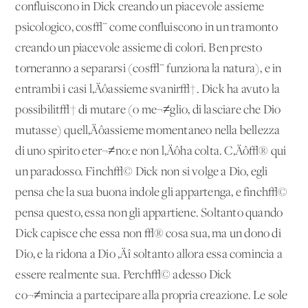
confluiscono in Dick creando un piacevole assieme
psicologico, cos√¨ come confluiscono in un tramonto
creando un piacevole assieme di colori. Ben presto
torneranno a separarsi (cos√¨ funziona la natura), e in
entrambi i casi l‚Äôassieme svanir√†. Dick ha avuto la
possibilit√† di mutare (o me¬≠glio, di lasciare che Dio
mutasse) quell‚Äôassieme momentaneo nella bellezza
di uno spirito eter¬≠no: e non l‚Äôha colta. C‚Äô√® qui
un paradosso. Finch√© Dick non si volge a Dio, egli
pensa che la sua buona indole gli appartenga, e finch√©
pensa questo, essa non gli appartiene. Soltanto quando
Dick capisce che essa non √® cosa sua, ma un dono di
Dio, e la ridona a Dio ‚Äî soltanto allora essa comincia a
essere realmente sua. Perch√© adesso Dick
co¬≠mincia a partecipare alla propria creazione. Le sole