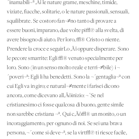
´inamabili¬ª ‚Äî le nature grame, meschine, timide,
viziate, fiacche, solitarie, o le nature passionali, sensuali,
squilibrate. Se costoro fan¬≠no tanto di provare a
essere buoni, imparano, due volte pi√π alla svelta, di
avere bisogno di aiuto. Per loro, √® Cristo o niente.
Prendere la croce e seguirLo ‚Äî oppure disperare. Sono
le pecore smarrite: Egli √® venuto specialmente per
loro. Sono (in un senso molto reale e terri¬≠bile) i ¬
´poveri¬ª: Egli li ha benedetti. Sono la ¬´gentaglia¬ª con
cui Egli va in giro; e natural¬≠mente i farisei dicono
ancora, come dicevano all‚Äôinizio: ¬´Se nel
cristianesimo ci fosse qualcosa di buono, gente simile
non sarebbe cristiana ¬ª. Qui c‚Äô√® un monito, o un
incoraggiamento, per ognuno di noi. Se sei una brava
persona, ¬´come si deve¬ª, se la virt√π ti riesce facile,