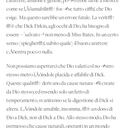
carattere, amabile e gentile, po¬≠trebbe farne a meno; e
come se l‚Äôamabilit√† fos¬≠se tutto ci√≤ che Dio
esige. Ma questo sarebbe un errore fatale. La verit√†
√® che Dick Firkin, agli occhi di Dio, ha bisogno di
essere ¬´salvato¬ª non meno di Miss Bates. In un certo
senso (spiegher√≤ subito quale) il buon carattere
c‚Äôentra poco o nulla.
Non possiamo aspettarci che Dio valuti col no¬≠stro
stesso metro l‚Äôindole placida e affabile di Dick.
Queste qualit√† derivano da cause natura¬≠li create
da Dio stesso; ed essendo solo un fatto di
temperamento, svaniranno se la digestione di Dick si
altera. L‚Äôindole amabile, insomma, √® un dono di
Dio a Dick, non di Dick a Dio. Allo stesso modo, Dio ha
permesso che cause naturali, operanti in un mondo