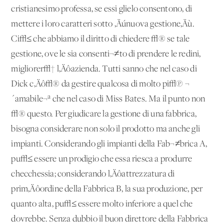
cristianesimo professa, se essi glielo consentono, di
mettere i loro caratteri sotto ‚Äúnuova gestione‚Äù.
Ci√≤ che abbiamo il diritto di chiedere √® se tale
gestione, ove le sia consenti¬≠to di prendere le redini,
migliorer√† l‚Äôazienda. Tutti sanno che nel caso di
Dick c‚Äô√® da gestire qualcosa di molto pi√π ¬
´amabile¬ª che nel caso di Miss Bates. Ma il punto non
√® questo. Per giudicare la gestione di una fabbrica,
bisogna considerare non solo il prodotto ma anche gli
impianti. Considerando gli impianti della Fab¬≠brica A,
pu√≤ essere un prodigio che essa riesca a produrre
checchessia; considerando l‚Äôattrezzatura di
prim‚Äôordine della Fabbrica B, la sua produzione, per
quanto alta, pu√≤ essere molto inferiore a quel che
dovrebbe. Senza dubbio il buon direttore della Fabbrica