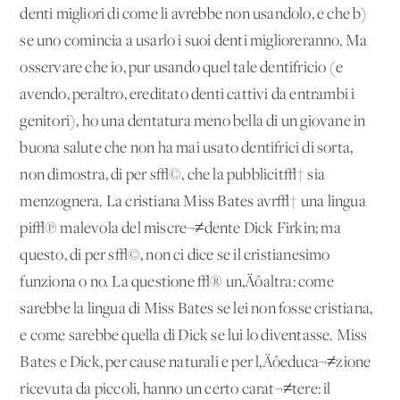
denti migliori di come li avrebbe non usandolo, e che b)
se uno comincia a usarlo i suoi denti miglioreranno. Ma
osservare che io, pur usando quel tale dentifricio (e
avendo, peraltro, ereditato denti cattivi da entrambi i
genitori), ho una dentatura meno bella di un giovane in
buona salute che non ha mai usato dentifrici di sorta,
non dimostra, di per s√©, che la pubblicit√† sia
menzognera. La cristiana Miss Bates avr√† una lingua
pi√π malevola del miscre¬≠dente Dick Firkin; ma
questo, di per s√©, non ci dice se il cristianesimo
funziona o no. La questione √® un‚Äôaltra: come
sarebbe la lingua di Miss Bates se lei non fosse cristiana,
e come sarebbe quella di Dick se lui lo diventasse. Miss
Bates e Dick, per cause naturali e per l‚Äôeduca¬≠zione
ricevuta da piccoli, hanno un certo carat¬≠tere: il