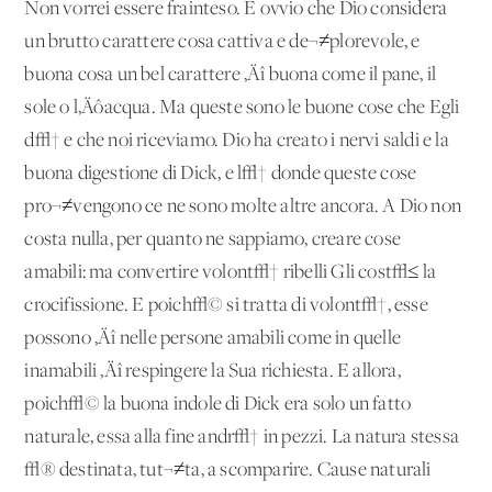
Non vorrei essere frainteso. E ovvio che Dio considera
un brutto carattere cosa cattiva e de¬≠plorevole, e
buona cosa un bel carattere ‚Äî buona come il pane, il
sole o l‚Äôacqua. Ma queste sono le buone cose che Egli
d√† e che noi riceviamo. Dio ha creato i nervi saldi e la
buona digestione di Dick, e l√† donde queste cose
pro¬≠vengono ce ne sono molte altre ancora. A Dio non
costa nulla, per quanto ne sappiamo, creare cose
amabili: ma convertire volont√† ribelli Gli cost√≤ la
crocifissione. E poich√© si tratta di volont√†, esse
possono ‚Äî nelle persone amabili come in quelle
inamabili ‚Äî respingere la Sua richiesta. E allora,
poich√© la buona indole di Dick era solo un fatto
naturale, essa alla fine andr√† in pezzi. La natura stessa
√® destinata, tut¬≠ta, a scomparire. Cause naturali