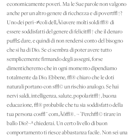
economicamente poveri. Ma le Sue parole non valgono
anche per un altro genere di ricchezza e di povert√†?
Uno dei peri¬≠coli dell‚Äôavere molti soldi √® di
essere soddisfatti del genere di felicit√† che il denaro
pu√≤ dare, e quindi di non rendersi conto del bisogno
che si ha di Dio. Se ci sembra di poter avere tutto
semplicemente firmando degli assegni, forse
dimenticheremo che in ogni momento dipendiamo
totalmente da Dio. Ebbene, √® chiaro che le doti
naturali portano con s√© un rischio analogo. Se hai
nervi saldi, intelligenza, salute, popolarit√†, buona
educazione, √® probabile che tu sia soddisfatto della
tua persona cos√¨ com‚Äô√®. ¬´Perch√© tirare in
ballo Dio?¬ª chiederai. Un certo livello di buon
comportamento ti riesce abbastanza facile. Non sei una