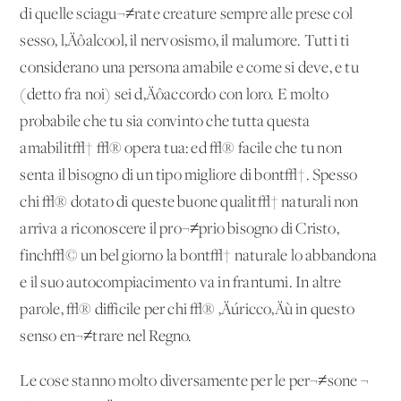
di quelle sciagu¬≠rate creature sempre alle prese col
sesso, l‚Äôalcool, il nervosismo, il malumore. Tutti ti
considerano una persona amabile e come si deve, e tu
(detto fra noi) sei d‚Äôaccordo con loro. E molto
probabile che tu sia convinto che tutta questa
amabilit√† √® opera tua: ed √® facile che tu non
senta il bisogno di un tipo migliore di bont√†. Spesso
chi √® dotato di queste buone qualit√† naturali non
arriva a riconoscere il pro¬≠prio bisogno di Cristo,
finch√© un bel giorno la bont√† naturale lo abbandona
e il suo autocompiacimento va in frantumi. In altre
parole, √® difficile per chi √® ‚Äúricco‚Äù in questo
senso en¬≠trare nel Regno.
Le cose stanno molto diversamente per le per¬≠sone ¬