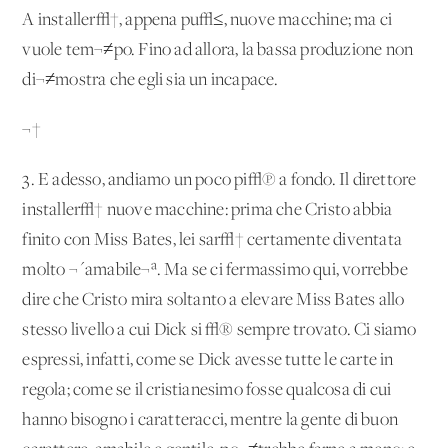
A installer√†, appena pu√≤, nuove macchine; ma ci
vuole tem¬≠po. Fino ad allora, la bassa produzione non
di¬≠mostra che egli sia un incapace.
¬†
3. E adesso, andiamo un poco pi√π a fondo. Il direttore
installer√† nuove macchine: prima che Cristo abbia
finito con Miss Bates, lei sar√† certamente diventata
molto ¬´amabile¬ª. Ma se ci fermassimo qui, vorrebbe
dire che Cristo mira soltanto a elevare Miss Bates allo
stesso livello a cui Dick si √® sempre trovato. Ci siamo
espressi, infatti, come se Dick avesse tutte le carte in
regola; come se il cristianesimo fosse qualcosa di cui
hanno bisogno i caratteracci, mentre la gente di buon