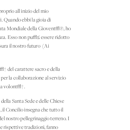
roprio all'inizio del mio
i. Quando ebbi la gioia di
rnata Mondiale della Giovent√π, ho
ranza. Esso non pu√≤ essere ridotto
ura il nostro futuro' (Ai
t√† del carattere sacro e della
per la collaborazione al servizio
ona volont√†.
 della Santa Sede e delle Chiese
, il Concilio insegna che tutto il
l nostro pellegrinaggio terreno. I
e rispettive tradizioni, fanno