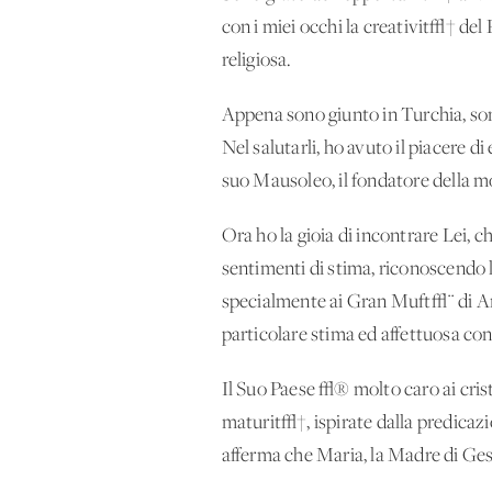
con i miei occhi la creativit√† del 
religiosa.
Appena sono giunto in Turchia, so
Nel salutarli, ho avuto il piacere d
suo Mausoleo, il fondatore della
Ora ho la gioia di incontrare Lei, c
sentimenti di stima, riconoscendo le
specialmente ai Gran Muft√¨ di Ank
particolare stima ed affettuosa co
Il Suo Paese √® molto caro ai crist
maturit√†, ispirate dalla predicazi
afferma che Maria, la Madre di Ges