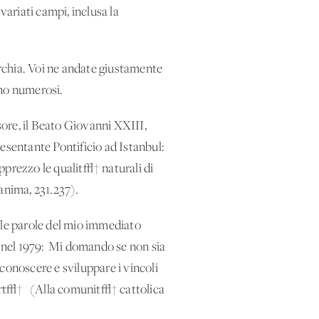
variati campi, inclusa la
rchia. Voi ne andate giustamente
ono numerosi.
ore, il Beato Giovanni XXIII,
sentante Pontificio ad Istanbul:
apprezzo le qualit√† naturali di
anima, 231.237).
 le parole del mio immediato
a nel 1979: 'Mi domando se non sia
iconoscere e sviluppare i vincoli
ibert√†'' (Alla comunit√† cattolica