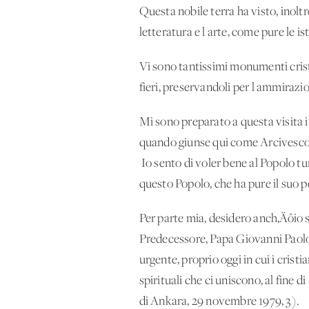
Questa nobile terra ha visto, inoltr
letteratura e l'arte, come pure le is
Vi sono tantissimi monumenti crist
fieri, preservandoli per l'ammiraz
Mi sono preparato a questa visita 
quando giunse qui come Arcivescov
'Io sento di voler bene al Popolo tu
questo Popolo, che ha pure il suo p
Per parte mia, desidero anch‚Äôio 
Predecessore, Papa Giovanni Paolo I
urgente, proprio oggi in cui i crist
spirituali che ci uniscono, al fine 
di Ankara, 29 novembre 1979, 3).