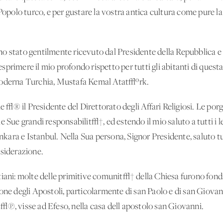
Popolo turco, e per gustare la vostra antica cultura come pure la 
no stato gentilmente ricevuto dal Presidente della Repubblica 
i esprimere il mio profondo rispetto per tutti gli abitanti di ques
 moderna Turchia, Mustafa Kemal Atat√ºrk.
he √® il Presidente del Direttorato degli Affari Religiosi. Le por
 Sue grandi responsabilit√†, ed estendo il mio saluto a tutti i le
ara e Istanbul. Nella Sua persona, Signor Presidente, saluto t
nsiderazione.
iani: molte delle primitive comunit√† della Chiesa furono fonda
one degli Apostoli, particolarmente di san Paolo e di san Giovann
√π, visse ad Efeso, nella casa dell'apostolo san Giovanni.