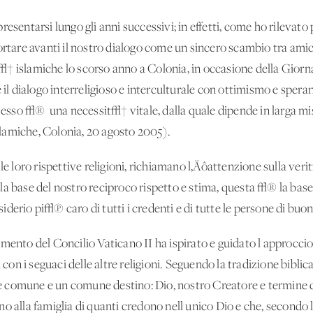
esentarsi lungo gli anni successivi; in effetti, come ho rilevato p
ortare avanti il nostro dialogo come un sincero scambio tra amic
√† islamiche lo scorso anno a Colonia, in occasione della Gio
e il dialogo interreligioso e interculturale con ottimismo e spe
, esso √® 'una necessit√† vitale, dalla quale dipende in larga mis
lamiche, Colonia, 20 agosto 2005).
le loro rispettive religioni, richiamano l‚Äôattenzione sulla veri
a base del nostro reciproco rispetto e stima, questa √® la base 
desiderio pi√π caro di tutti i credenti e di tutte le persone di bu
mento del Concilio Vaticano II ha ispirato e guidato l'approccio
 con i seguaci delle altre religioni. Seguendo la tradizione biblica
comune e un comune destino: Dio, nostro Creatore e termine de
o alla famiglia di quanti credono nell'unico Dio e che, secondo l