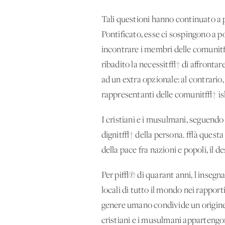
Tali questioni hanno continuato a pr
Pontificato, esse ci sospingono a p
incontrare i membri delle comunit
ribadito la necessit√† di affrontar
ad un extra opzionale: al contrario
rappresentanti delle comunit√† is
I cristiani e i musulmani, seguendo 
dignit√† della persona. √à questa l
della pace fra nazioni e popoli, il 
Per pi√π di quarant'anni, l'insegna
locali di tutto il mondo nei rapporti
genere umano condivide un'origine 
cristiani e i musulmani appartengon