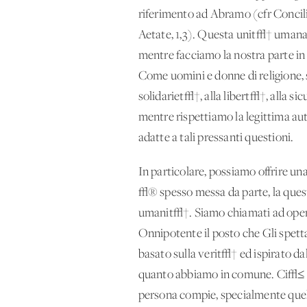
riferimento ad Abramo (cfr Concilio
Aetate, 1,3). Questa unit√† umana e
mentre facciamo la nostra parte in
Come uomini e donne di religione, sia
solidariet√†, alla libert√†, alla si
mentre rispettiamo la legittima aut
adatte a tali pressanti questioni.
In particolare, possiamo offrire un
√® spesso messa da parte, la questio
umanit√†. Siamo chiamati ad operar
Onnipotente il posto che Gli spetta
basato sulla verit√† ed ispirato dal
quanto abbiamo in comune. Ci√≤ c
persona compie, specialmente quelle