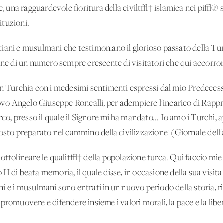
e, una ragguardevole fioritura della civilt√† islamica nei pi√π s
tituzioni.
iani e musulmani che testimoniano il glorioso passato della Tu
ione di un numero sempre crescente di visitatori che qui accorr
in Turchia con i medesimi sentimenti espressi dal mio Predecess
o Angelo Giuseppe Roncalli, per adempiere l'incarico di Rappre
rco, presso il quale il Signore mi ha mandato... Io amo i Turchi, 
osto preparato nel cammino della civilizzazione' (Giornale dell'
sottolineare le qualit√† della popolazione turca. Qui faccio mie
I di beata memoria, il quale disse, in occasione della sua visit
iani e i musulmani sono entrati in un nuovo periodo della storia, r
di 'promuovere e difendere insieme i valori morali, la pace e la l