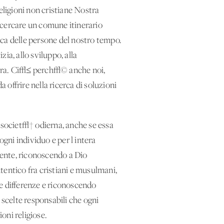
eligioni non cristiane Nostra
a cercare un comune itinerario
ica delle persone del nostro tempo.
zia, allo sviluppo, alla
a terra. Ci√≤ perch√© anche noi,
offrire nella ricerca di soluzioni
a societ√† odierna, anche se essa
ogni individuo e per l'intera
dente, riconoscendo a Dio
tentico fra cristiani e musulmani,
 le differenze e riconoscendo
celte responsabili che ogni
oni religiose.