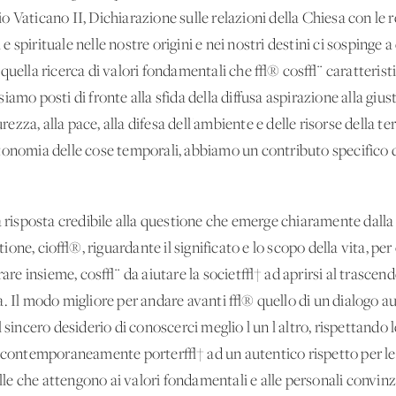
 Vaticano II, Dichiarazione sulle relazioni della Chiesa con le r
 spirituale nelle nostre origini e nei nostri destini ci sospinge 
 quella ricerca di valori fondamentali che √® cos√¨ caratterist
mo posti di fronte alla sfida della diffusa aspirazione alla giusti
curezza, alla pace, alla difesa dell'ambiente e delle risorse dell
onomia delle cose temporali, abbiamo un contributo specifico da 
a risposta credibile alla questione che emerge chiaramente dall
ne, cio√®, riguardante il significato e lo scopo della vita, per 
e insieme, cos√¨ da aiutare la societ√† ad aprirsi al trascen
. Il modo migliore per andare avanti √® quello di un dialogo au
 sincero desiderio di conoscerci meglio l'un l'altro, rispettando
ontemporaneamente porter√† ad un autentico rispetto per le s
 che attengono ai valori fondamentali e alle personali convinzi