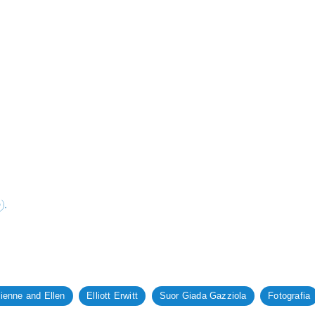
).
ienne and Ellen
Elliott Erwitt
Suor Giada Gazziola
Fotografia