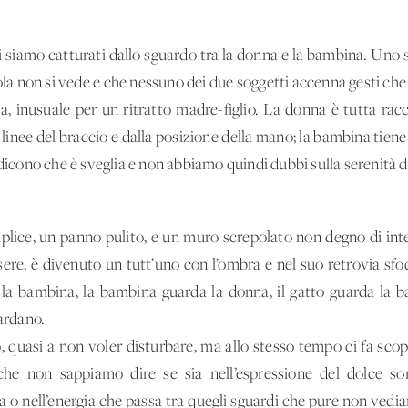
li siamo catturati dallo sguardo tra la donna e la bambina. Uno 
ola non si vede e che nessuno dei due soggetti accenna gesti che
za, inusuale per un ritratto madre-figlio. La donna è tutta rac
e linee del braccio e dalla posizione della mano; la bambina tiene
 dicono che è sveglia e non abbiamo quindi dubbi sulla serenità 
emplice, un panno pulito, e un muro screpolato non degno di inte
sere, è divenuto un tutt’uno con l’ombra e nel suo retrovia sf
 la bambina, la bambina guarda la donna, il gatto guarda la 
uardano.
o, quasi a non voler disturbare, ma allo stesso tempo ci fa scop
che non sappiamo dire se sia nell’espressione del dolce sor
a o nell’energia che passa tra quegli sguardi che pure non ve