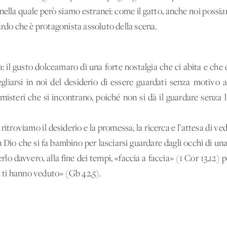
a nella quale però siamo estranei: come il gatto, anche noi possi
ardo che è protagonista assoluto della scena.
a: il gusto dolceamaro di una forte nostalgia che ci abita e che 
gliarsi in noi del desiderio di essere guardati senza motivo al
isteri che si incontrano, poiché non si dà il guardare senza l’
roviamo il desiderio e la promessa, la ricerca e l’attesa di veder
n Dio che si fa bambino per lasciarsi guardare dagli occhi di un
lo davvero, alla fine dei tempi, «faccia a faccia» (1 Cor 13,12) 
hi ti hanno veduto» (Gb 42,5).