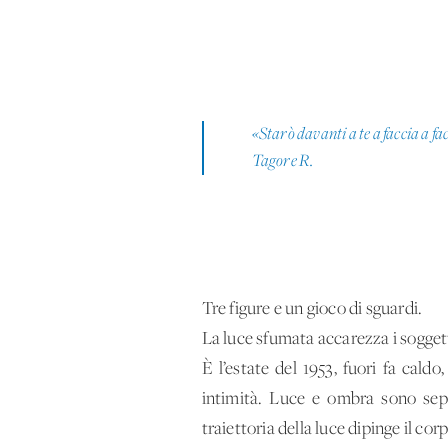
«Starò davanti a te a faccia a fa
Tagore R.
Tre figure e un gioco di sguardi.
La luce sfumata accarezza i soggett
È l’estate del 1953, fuori fa cald
intimità. Luce e ombra sono sepa
traiettoria della luce dipinge il co