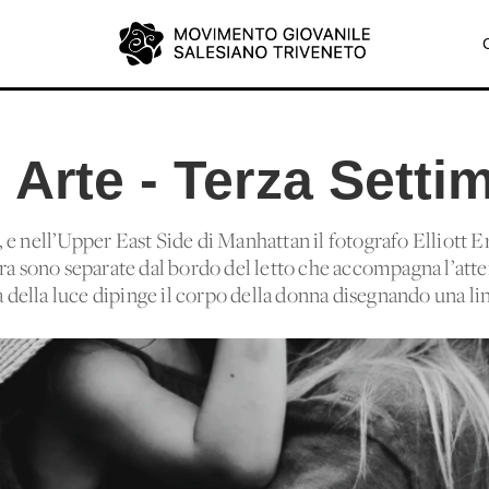
Arte - Terza Setti
do, e nell’Upper East Side di Manhattan il fotografo Elliott E
ra sono separate dal bordo del letto che accompagna l’atte
a della luce dipinge il corpo della donna disegnando una lin