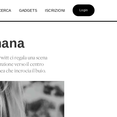
CERCA
GADGETS
ISCRIZIONI
Login
mana
rwitt ci regala una scena
nzione verso il centro
ea che incrocia il buio.