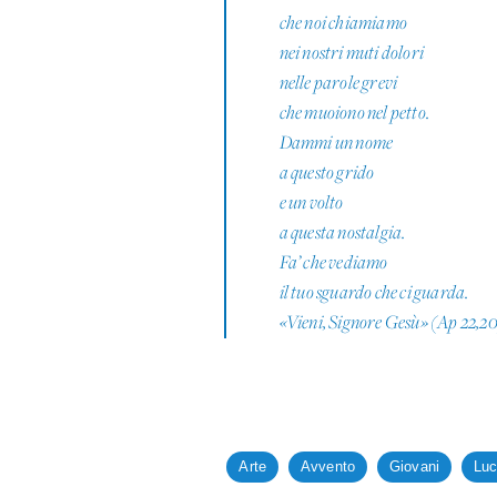
che noi chiamiamo
nei nostri muti dolori
nelle parole grevi
che muoiono nel petto.
Dammi un nome
a questo grido
e un volto
a questa nostalgia.
Fa’ che vediamo
il tuo sguardo che ci guarda.
«Vieni, Signore Gesù» (Ap 22,20
Arte
Avvento
Giovani
Luc