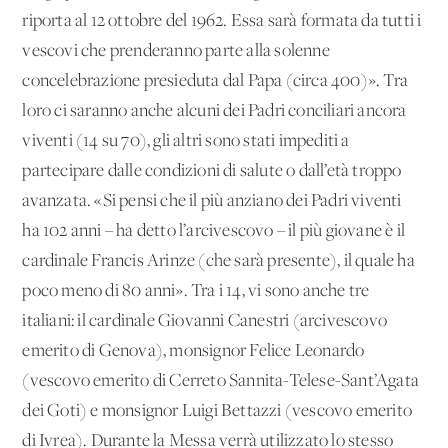
riporta al 12 ottobre del 1962. Essa sarà formata da tutti i
vescovi che prenderanno parte alla solenne
concelebrazione presieduta dal Papa (circa 400)». Tra
loro ci saranno anche alcuni dei Padri conciliari ancora
viventi (14 su 70), gli altri sono stati impediti a
partecipare dalle condizioni di salute o dall’età troppo
avanzata. «Si pensi che il più anziano dei Padri viventi
ha 102 anni – ha detto l’arcivescovo – il più giovane è il
cardinale Francis Arinze (che sarà presente), il quale ha
poco meno di 80 anni». Tra i 14, vi sono anche tre
italiani: il cardinale Giovanni Canestri (arcivescovo
emerito di Genova), monsignor Felice Leonardo
(vescovo emerito di Cerreto Sannita-Telese-Sant’Agata
dei Goti) e monsignor Luigi Bettazzi (vescovo emerito
di Ivrea). Durante la Messa verrà utilizzato lo stesso