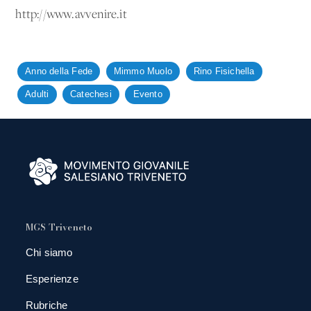
http://www.avvenire.it
Anno della Fede
Mimmo Muolo
Rino Fisichella
Adulti
Catechesi
Evento
MGS Triveneto
Chi siamo
Esperienze
Rubriche