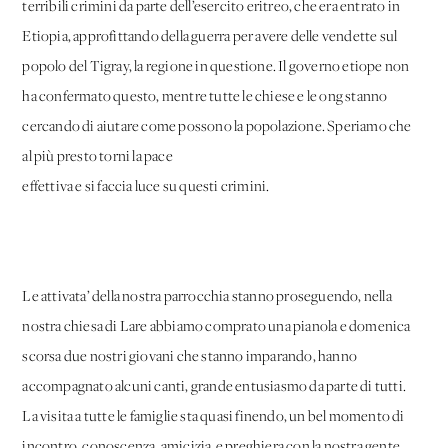
terribili crimini da parte dell’esercito eritreo, che era entrato in
Etiopia, approfittando della guerra per avere delle vendette sul
popolo del Tigray, la regione in questione. Il governo etiope non
ha confermato questo, mentre tutte le chiese e le ong stanno
cercando di aiutare come possono la popolazione. Speriamo che
al più presto torni la pace
effettiva e si faccia luce su questi crimini.
Le attivata’ della nostra parrocchia stanno proseguendo, nella
nostra chiesa di Lare abbiamo comprato una pianola e domenica
scorsa due nostri giovani che stanno imparando, hanno
accompagnato alcuni canti, grande entusiasmo da parte di tutti.
La visita a tutte le famiglie sta quasi finendo, un bel momento di
incontro, conoscenza, amicizia e preghiera con la nostra gente.