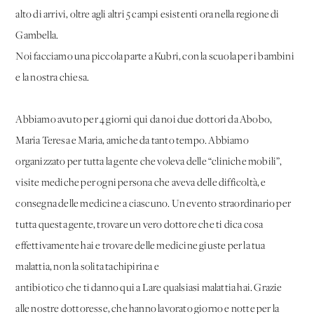
alto di arrivi, oltre agli altri 5 campi esistenti ora nella regione di
Gambella.
Noi facciamo una piccola parte a Kubri, con la scuola per i bambini
e la nostra chiesa.
Abbiamo avuto per 4 giorni qui da noi due dottori da Abobo,
Maria Teresa e Maria, amiche da tanto tempo. Abbiamo
organizzato per tutta la gente che voleva delle “cliniche mobili”,
visite mediche per ogni persona che aveva delle difficoltà, e
consegna delle medicine a ciascuno. Un evento straordinario per
tutta questa gente, trovare un vero dottore che ti dica cosa
effettivamente hai e trovare delle medicine giuste per la tua
malattia, non la solita tachipirina e
antibiotico che ti danno qui a Lare qualsiasi malattia hai. Grazie
alle nostre dottoresse, che hanno lavorato giorno e notte per la