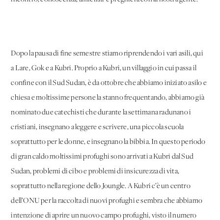
Dopo la pausa di fine semestre stiamo riprendendo i vari asili, qui
a Lare, Gok e a Kubri. Proprio a Kubri, un villaggio in cui passa il
confine con il Sud Sudan, è da ottobre che abbiamo iniziato asilo e
chiesa e moltissime persone la stanno frequentando, abbiamo già
nominato due catechisti che durante la settimana radunano i
cristiani, insegnano a leggere e scrivere, una piccola scuola
soprattutto per le donne, e insegnano la bibbia. In questo periodo
di gran caldo moltissimi profughi sono arrivati a Kubri dal Sud
Sudan, problemi di cibo e problemi di insicurezza di vita,
soprattutto nella regione dello Joungle. A Kubri c’è un centro
dell’ONU per la raccolta di nuovi profughi e sembra che abbiamo
intenzione di aprire un nuovo campo profughi, visto il numero