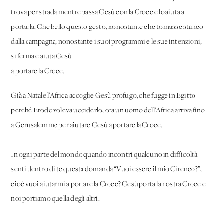
trova per strada mentre passa Gesù con la Croce e lo aiuta a
portarla. Che bello questo gesto, nonostante che tornasse stanco
dalla campagna, nonostante i suoi programmi e le sue intenzioni,
si ferma e aiuta Gesù
a portare la Croce.
Già a Natale l’Africa accoglie Gesù profugo, che fugge in Egitto
perché Erode voleva ucciderlo, ora un uomo dell’Africa arriva fino
a Gerusalemme per aiutare Gesù a portare la Croce.
In ogni parte del mondo quando incontri qualcuno in difficoltà
senti dentro di te questa domanda “Vuoi essere il mio Cireneo?”,
cioè vuoi aiutarmi a portare la Croce? Gesù porta la nostra Croce e
noi portiamo quella degli altri.