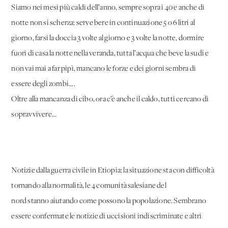
Siamo nei mesi più caldi dell’anno, sempre sopra i 40 e anche di
notte non si scherza: serve bere in continuazione 5 o 6 litri al
giorno, farsi la doccia 3 volte al giorno e 3 volte la notte, dormire
fuori di casa la notte nella veranda, tutta l’acqua che beve la sudi e
non vai mai a far pipì, mancano le forze e dei giorni sembra di
essere degli zombi....
Oltre alla mancanza di cibo, ora c’è anche il caldo, tutti cercano di
sopravvivere...
Notizie dalla guerra civile in Etiopia: la situazione sta con difficoltà
tornando alla normalità, le 4 comunità salesiane del
nord stanno aiutando come possono la popolazione. Sembrano
essere confermate le notizie di uccisioni indiscriminate e altri