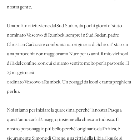
nostra gente.
Una bella notizia viene dal Sud Sudan, da pochi giorni e’ stato
nominato Vescovo di Rumbek, sempre in Sud Sudan, padre
Christian Carlassare comboniano, originario di Schio. E’ stato in
una parrocchia con maggioranza Nuer per 15 anni, il mio vicino al
di là del confine, con cui ci siamo sentito molto per la pastorale. Il
23 maggio sarà
ordinato Vescovo a Rumbek. Un coraggi da leoni e tanta preghiera
per lui.
Noi stiamo per iniziare la quaresima, perché’ la nostra Pasqua
quest’anno sarà il 2 maggio, insieme alla chiesa ortodossa. Il
nostro personaggio più bello perché’ originario dall’Africa, è
sicuramente Simone di Cirene, una città della Libia, il quale si