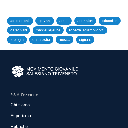
adolescenti
giovani
adulti
animatori
educatori
catechisti
marcel lejeune
roberta sciamplicotti
teologia
eucarestia
messa
digiuno
MGS Triveneto
Chi siamo
Esperienze
Rubriche