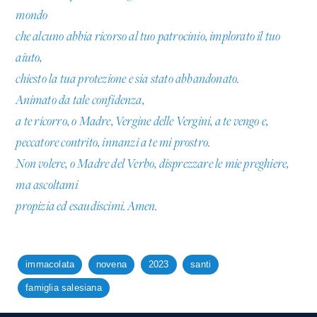
mondo
che alcuno abbia ricorso al tuo patrocinio, implorato il tuo
aiuto,
chiesto la tua protezione e sia stato abbandonato.
Animato da tale confidenza,
a te ricorro, o Madre, Vergine delle Vergini, a te vengo e,
peccatore contrito, innanzi a te mi prostro.
Non volere, o Madre del Verbo, disprezzare le mie preghiere,
ma ascoltami
propizia ed esaudiscimi. Amen.
immacolata
novena
2023
santi
famiglia salesiana