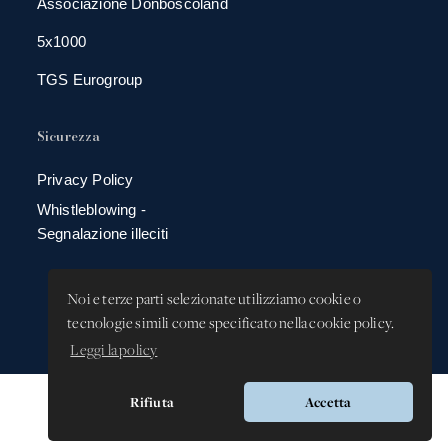
Associazione Donboscoland
5x1000
TGS Eurogroup
Sicurezza
Privacy Policy
Whistleblowing -
Segnalazione illeciti
Noi e terze parti selezionate utilizziamo cookie o
tecnologie simili come specificato nella cookie policy.
Leggi la policy
Rifiuta
Accetta
Versione app: 3.64.2 (18ea8745)