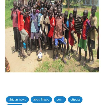
african news
abba filippo
perin
etipoia