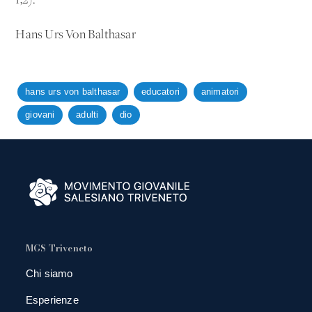
1,2).
Hans Urs Von Balthasar
hans urs von balthasar
educatori
animatori
giovani
adulti
dio
MGS Triveneto
Chi siamo
Esperienze