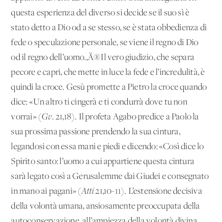
questa esperienza del diverso si decide se il suo sì è
stato detto a Dio od a se stesso, se è stata obbedienza di
fede o speculazione personale, se viene il regno di Dio
od il regno dell’uomo.‚Ä®Il vero giudizio, che separa
pecore e capri, che mette in luce la fede e l’incredulità, è
quindi la croce. Gesù promette a Pietro la croce quando
dice: «Un altro ti cingerà e ti condurrà dove tu non
vorrai» (
Gv
.
21,18). Il profeta Agabo predice a Paolo la
sua prossima passione prendendo la sua cintura,
legandosi con essa mani e piedi e dicendo: «Così dice lo
Spirito santo: l’uomo a cui appartiene questa cintura
sarà legato così a Gerusalemme dai Giudei e consegnato
in mano ai pagani» (
Atti
21,10-11). L’estensione decisiva
della volontà umana, ansiosamente preoccupata della
autoconservazione, all’ampiezza della volontà divina