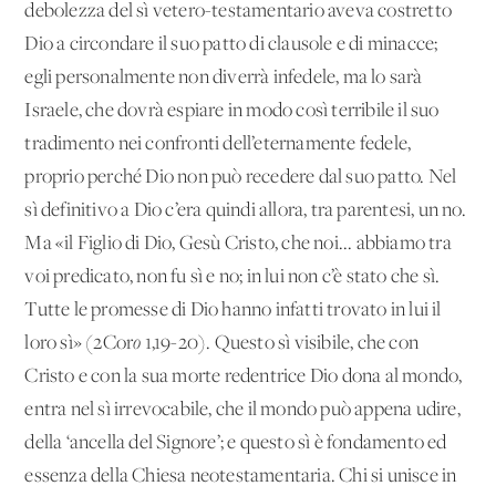
debolezza del sì vetero-testamentario aveva costretto
Dio a circondare il suo patto di clausole e di minacce;
egli personalmente non diverrà infedele, ma lo sarà
Israele, che dovrà espiare in modo così terribile il suo
tradimento nei confronti dell’eternamente fedele,
proprio perché Dio non può recedere dal suo patto. Nel
sì definitivo a Dio c’era quindi allora, tra parentesi, un no.
Ma «il Figlio di Dio, Gesù Cristo, che noi... abbiamo tra
voi predicato, non fu sì e no; in lui non c’è stato che sì.
Tutte le promesse di Dio hanno infatti trovato in lui il
loro sì» (2Cor
o
1,19-20). Questo sì visibile, che con
Cristo e con la sua morte redentrice Dio dona al mondo,
entra nel sì irrevocabile, che il mondo può appena udire,
della ‘ancella del Signore’; e questo sì è fondamento ed
essenza della Chiesa neotestamentaria. Chi si unisce in