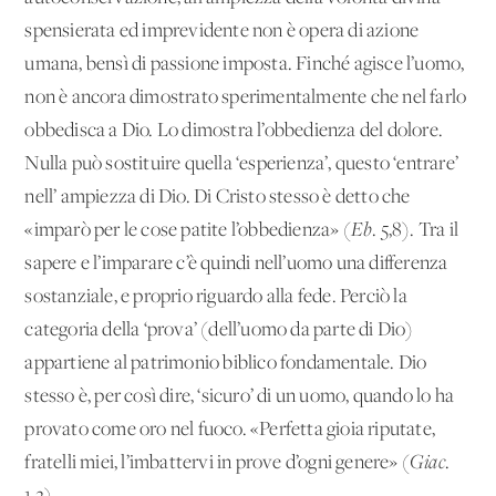
spensierata ed imprevidente non è opera di azione
umana, bensì di passione imposta. Finché agisce l’uomo,
non è ancora dimostrato sperimentalmente che nel farlo
obbedisca a Dio. Lo dimostra l’obbedienza del dolore.
Nulla può sostituire quella ‘esperienza’, questo ‘entrare’
nell’ ampiezza di Dio. Di Cristo stesso è detto che
«imparò per le cose patite l’obbedienza» (
Eb
.
5,8). Tra il
sapere e l’imparare c’è quindi nell’uomo una differenza
sostanziale, e proprio riguardo alla fede. Perciò la
categoria della ‘prova’ (dell’uomo da parte di Dio)
appartiene al patrimonio biblico fondamentale. Dio
stesso è, per così dire, ‘sicuro’ di un uomo, quando lo ha
provato come oro nel fuoco. «Perfetta gioia riputate,
fratelli miei, l’imbattervi in prove d’ogni genere» (
Giac
.