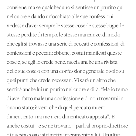
conviene, ma se qualcheduno si sentisse un prurito qui
nel cuore e dando un’occhiata alle sue confessioni
vedesse d’aver sempre le stesse cose: le stesse bugie, le
stesse perdite di tempo, le stesse mancanze, di modo
che egli si trovasse una serie di peccati e confessioni, di
confessioni e peccati; ebbene, costui manifesti queste
cose e, se egli lo crede bene, faccia anche una rivista
delle sue cose o con una confessione generale o solo su
quei punti che crede necessari. Vi sarà un altro che
sentirà anche lui un prurito nel cuore e dirà: “Ma io temo
di aver fatto male una confessione e di non trovarmi in
buono stato; è vero che di quel peccato mi ero
dimenticato, ma me n’ero dimenticato apposta”. E
anche costui – e se ne trovano – parli al proprio direttore
di questa cosa e si rimetta interamente a lui. Un altro