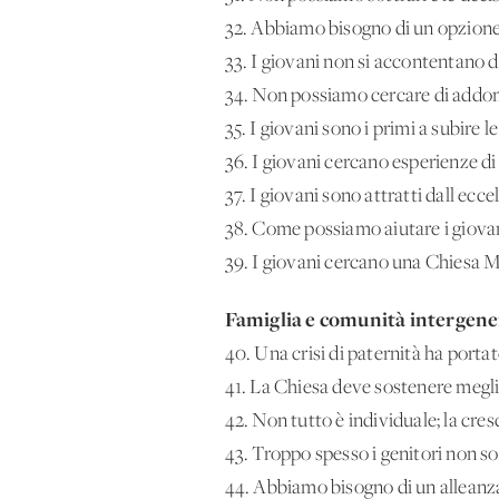
32. Abbiamo bisogno di un'opzione p
33. I giovani non si accontentano de
34. Non possiamo cercare di addomes
35. I giovani sono i primi a subire
36. I giovani cercano esperienze di 
37. I giovani sono attratti dall'ecc
38. Come possiamo aiutare i giovani
39. I giovani cercano una Chiesa Ma
Famiglia e comunità intergene
40. Una crisi di paternità ha portato
41. La Chiesa deve sostenere meglio 
42. Non tutto è individuale; la cr
43. Troppo spesso i genitori non son
44. Abbiamo bisogno di un'alleanza