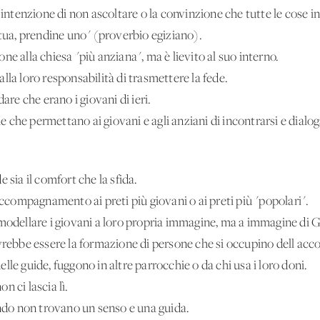
'intenzione di non ascoltare o la convinzione che tutte le cose in
 tua, prendine uno" (proverbio egiziano).
ne alla chiesa "più anziana", ma è lievito al suo interno.
lla loro responsabilità di trasmettere la fede.
are che erano i giovani di ieri.
che permettano ai giovani e agli anziani di incontrarsi e dialog
ia il comfort che la sfida.
 accompagnamento ai preti più giovani o ai preti più "popolari".
 modellare i giovani a loro propria immagine, ma a immagine di 
ovrebbe essere la formazione di persone che si occupino dell'a
le guide, fuggono in altre parrocchie o da chi usa i loro doni.
 ci lascia lì.
ando non trovano un senso e una guida.