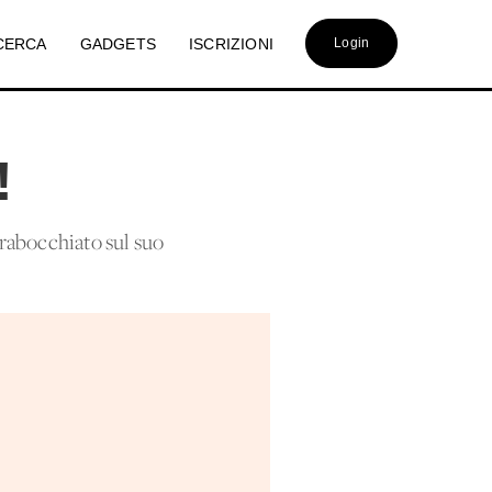
CERCA
GADGETS
ISCRIZIONI
Login
!
arabocchiato sul suo