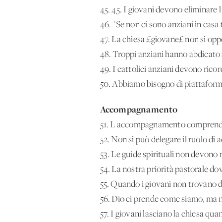
45. 45. I giovani devono eliminare l
46. "Se non ci sono anziani in casa
47. La chiesa £giovane£ non si oppo
48. Troppi anziani hanno abdicato a
49. I cattolici anziani devono ricord
50. Abbiamo bisogno di piattaforme 
Accompagnamento
51. L'accompagnamento comprende s
52. Non si può delegare il ruolo di
53. Le guide spirituali non devono
54. La nostra priorità pastorale d
55. Quando i giovani non trovano del
56. Dio ci prende come siamo, ma non
57. I giovani lasciano la chiesa qu