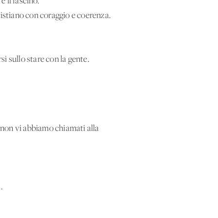
e il fascino.
ristiano con coraggio e coerenza.
i sullo stare con la gente.
 non vi abbiamo chiamati alla
.