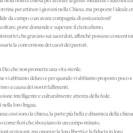
a nella nostra chiesa per attirare la gente mediante l'autenticità 
rina per attirare i giovani nella Chiesa, ma proporre l'ideale c
ale da campo o un'avara compagnia di assicurazioni?
scoltare, porre domande e superare il clericalismo.
strativi che gravano sui sacerdoti, affinché possano concentrars
ssaria la conversione dei cuori dei pastori.
n Dio che non promette una vita sterile.
come vi abbiamo deluso e per quando vi abbiamo proposto poco e
sto a causa dei nostri fallimenti.
zione intelligente e culturalmente attenta della fede.
i nella loro lingua.
esa; essi sono la chiesa, la parte più bella e dinamica della chiesa
no come fiori che sbocciano in un campo minato.
ni ai giovani, ma onorare la loro libertà e la fiducia in loro.