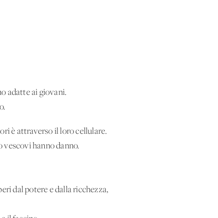
o adatte ai giovani.
o.
ri è attraverso il loro cellulare.
oro vescovi hanno danno.
beri dal potere e dalla ricchezza,