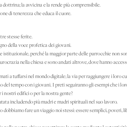
a dottrina; la avvicina e la rende più comprensibile.
one di tenerezza che educa il cuore.
re stesse ferite.
gno della voce profetica dei giovani.
 istituzionale, perché la maggior parte delle parrocchie non son
a burocrazia nella chiesa e sono andati altrove, dove hanno access
ati a tuffarsi nel mondo digitale; la via per raggiungere i loro cuo
no del tempo con i giovani. I preti seguiranno gli esempi che i l
i nostri edifici o per la nostra gente?
utata includendo più madri e madri spirituali nel suo lavoro.
io dobbiamo fare un viaggio noi stessi: essere semplici, poveri, li