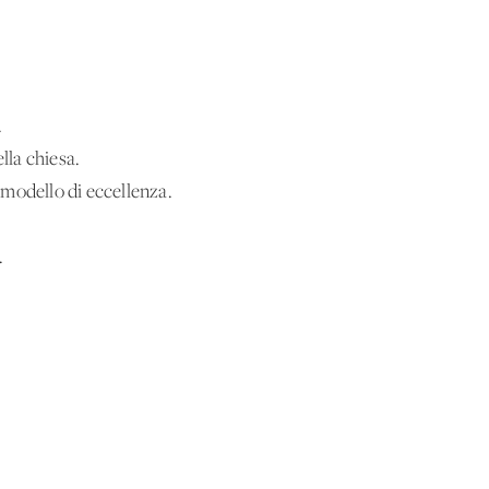
.
lla chiesa.
n modello di eccellenza.
.