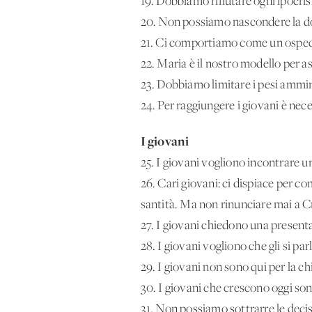
19. Dobbiamo rifiutare ogni ipocrisi
20. Non possiamo nascondere la dotr
21. Ci comportiamo come un osped
22. Maria è il nostro modello per a
23. Dobbiamo limitare i pesi ammini
24. Per raggiungere i giovani è nece
I giovani
25. I giovani vogliono incontrare u
26. Cari giovani: ci dispiace per 
santità. Ma non rinunciare mai a Cri
27. I giovani chiedono una presenta
28. I giovani vogliono che gli si parl
29. I giovani non sono qui per la chi
30. I giovani che crescono oggi so
31. Non possiamo sottrarre le decisio