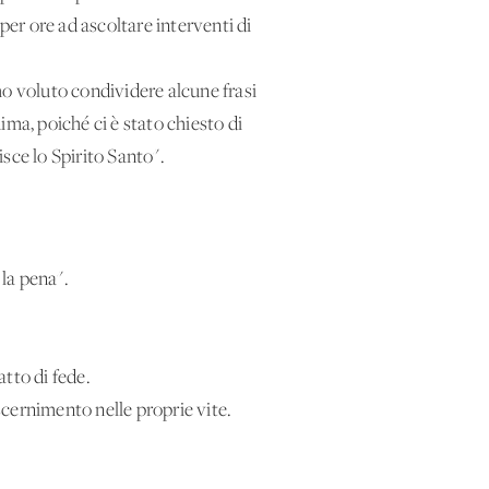
per ore ad ascoltare interventi di
ho voluto condividere alcune frasi
ma, poiché ci è stato chiesto di
sce lo Spirito Santo".
 la pena".
tto di fede.
scernimento nelle proprie vite.