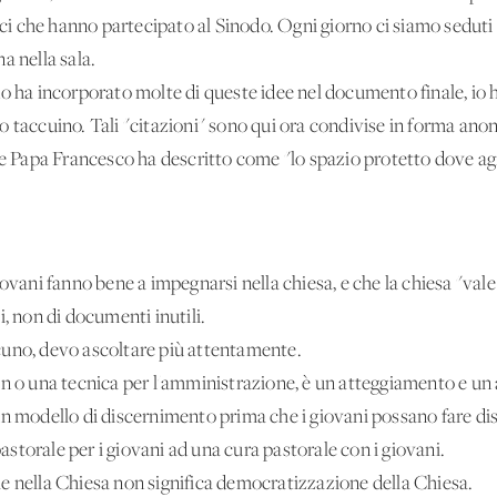
aici che hanno partecipato al Sinodo. Ogni giorno ci siamo seduti 
a nella sala.
do ha incorporato molte di queste idee nel documento finale, io 
 taccuino. Tali "citazioni" sono qui ora condivise in forma anoni
he Papa Francesco ha descritto come "lo spazio protetto dove agi
ovani fanno bene a impegnarsi nella chiesa, e che la chiesa "vale
i, non di documenti inutili.
cuno, devo ascoltare più attentamente.
n o una tecnica per l'amministrazione, è un atteggiamento e un a
un modello di discernimento prima che i giovani possano fare di
torale per i giovani ad una cura pastorale con i giovani.
e nella Chiesa non significa democratizzazione della Chiesa.