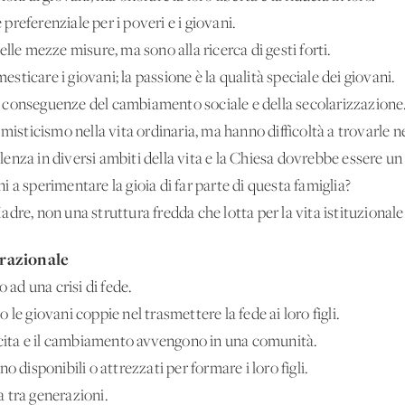
referenziale per i poveri e i giovani.
lle mezze misure, ma sono alla ricerca di gesti forti.
ticare i giovani; la passione è la qualità speciale dei giovani.
 le conseguenze del cambiamento sociale e della secolarizzazione
misticismo nella vita ordinaria, ma hanno difficoltà a trovarle ne
ellenza in diversi ambiti della vita e la Chiesa dovrebbe essere u
 a sperimentare la gioia di far parte di questa famiglia?
dre, non una struttura fredda che lotta per la vita istituzionale
razionale
 ad una crisi di fede.
le giovani coppie nel trasmettere la fede ai loro figli.
escita e il cambiamento avvengono in una comunità.
o disponibili o attrezzati per formare i loro figli.
 tra generazioni.