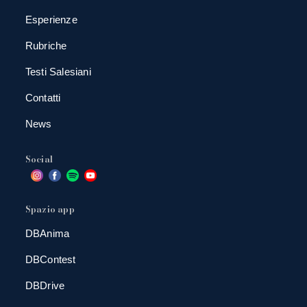
Esperienze
Rubriche
Testi Salesiani
Contatti
News
Social
Spazio app
DBAnima
DBContest
DBDrive