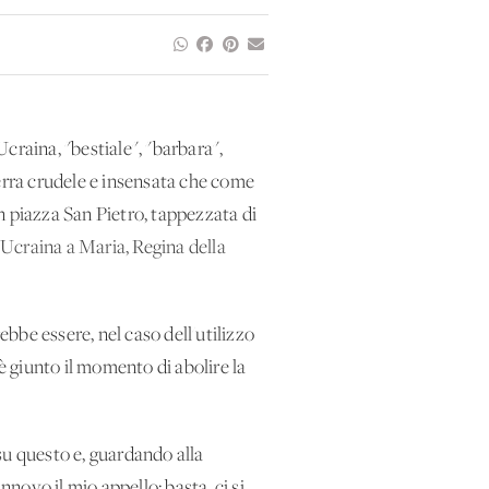
craina, "bestiale", "barbara",
guerra crudele e insensata che come
in piazza San Pietro, tappezzata di
l'Ucraina a Maria, Regina della
ebbe essere, nel caso dell'utilizzo
è giunto il momento di abolire la
 su questo e, guardando alla
nnovo il mio appello: basta, ci si