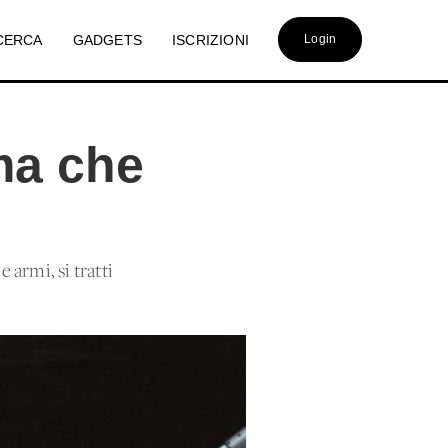
CERCA
GADGETS
ISCRIZIONI
Login
ima che
 armi, si tratti