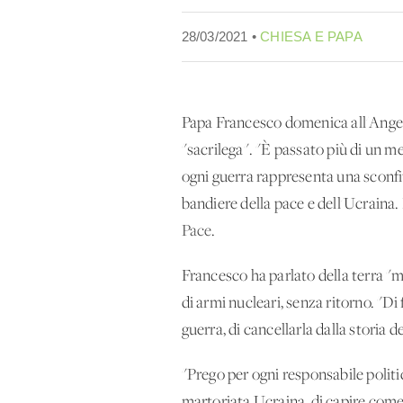
28/03/2021 •
CHIESA E PAPA
Papa Francesco domenica all'Angelus
"sacrilega". "È passato più di un me
ogni guerra rappresenta una sconfitt
bandiere della pace e dell'Ucraina.
Pace
.
Francesco ha parlato della terra "ma
di armi nucleari, senza ritorno. "D
guerra, di cancellarla dalla storia d
"Prego per ogni responsabile politic
martoriata Ucraina, di capire come o