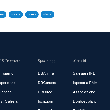
ina
russia
uomo
storia
GS Triveneto
Spazio app
Altri siti
hi siamo
DBAnima
Salesiani INE
sperienze
DBContest
Ispettoria FMA
ubriche
DBDrive
Associazione
sti Salesiani
Iscrizioni
Donboscoland