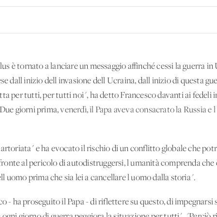
 è tornato a lanciare un messaggio affinché cessi la guerra in U
se dall'inizio dell'invasione dell'Ucraina, dall'inizio di questa 
a per tutti, per tutti noi", ha detto Francesco davanti ai fedeli 
 Due giorni prima,
venerdì, il Papa aveva consacrato la Russia e 
rtoriata" e ha evocato il rischio di un conflitto globale che potr
i fronte al pericolo di autodistruggersi, l'umanità comprenda che 
ell'uomo prima che sia lei a cancellare l'uomo dalla storia".
o - ha proseguito il Papa - di riflettere su questo, di impegnarsi
gni giorno di guerra peggiora la situazione per tutti". "Perciò ri