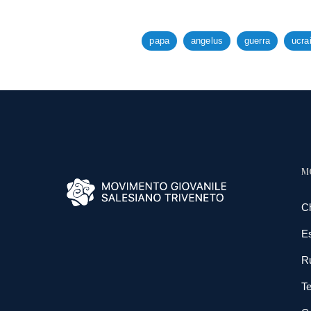
papa
angelus
guerra
ucra
M
C
E
R
Te