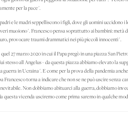
riamente per la pace".
padri e le madri seppelliscono i figli, dove gli uomini uccidono i
poveri muoiono". Francesco pensa soprattutto ai bambini: metà de
turo, provocare traumi drammatici nei più piccoli innocenti".
 quel 27 marzo 2020 in cui il Papa pregò in una piazza San Piet
 lui stesso all'Angelus - da questa piazza abbiamo elevato la supp
ella guerra in Ucraina". E come per la prova della pandemia anc
pa Francesco torna a indicare che non se ne può uscire senza ca
inevitabile. Non dobbiamo abituarci alla guerra, dobbiamo invec
da questa vicenda usciremo come prima saremo in qualche modo 