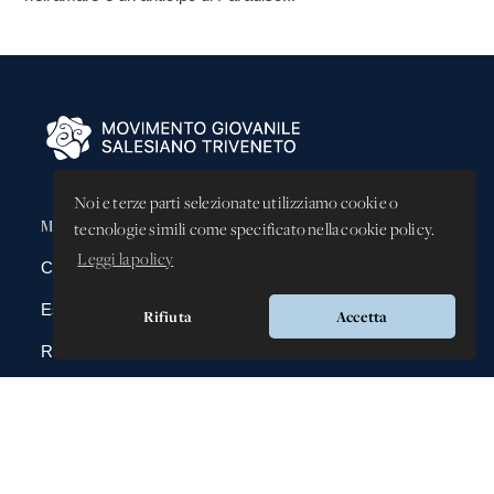
Noi e terze parti selezionate utilizziamo cookie o
MGS Triveneto
tecnologie simili come specificato nella cookie policy.
Leggi la policy
Chi siamo
Esperienze
Rifiuta
Accetta
Rubriche
Testi Salesiani
Contatti
News