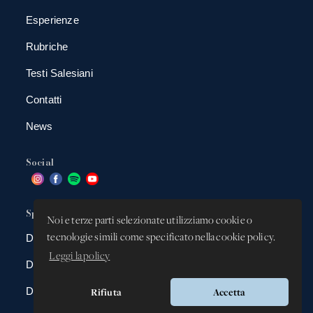
Esperienze
Rubriche
Testi Salesiani
Contatti
News
Social
Spazio app
Noi e terze parti selezionate utilizziamo cookie o
tecnologie simili come specificato nella cookie policy.
DBAnima
Leggi la policy
DBContest
DBDrive
Rifiuta
Accetta