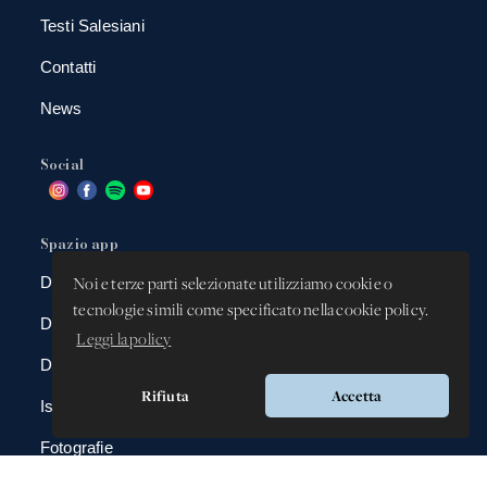
Testi Salesiani
Contatti
News
Social
Spazio app
DBAnima
Noi e terze parti selezionate utilizziamo cookie o
tecnologie simili come specificato nella cookie policy.
DBContest
Leggi la policy
DBDrive
Rifiuta
Accetta
Iscrizioni
Fotografie