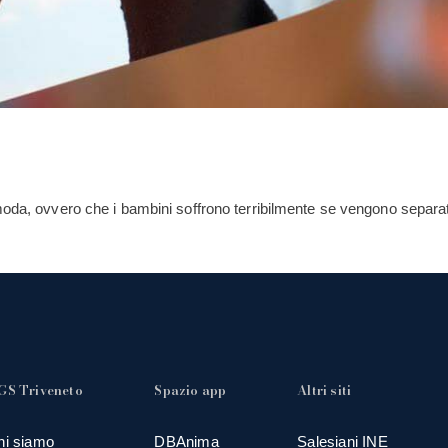
moda, ovvero che i bambini soffrono terribilmente se vengono separati
GS Triveneto
Spazio app
Altri siti
hi siamo
DBAnima
Salesiani INE