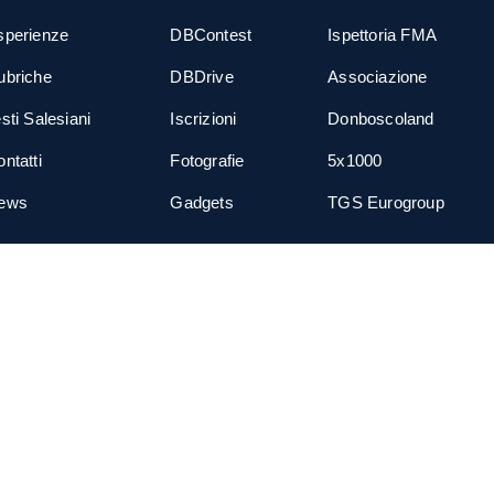
sperienze
DBContest
Ispettoria FMA
ubriche
DBDrive
Associazione
sti Salesiani
Iscrizioni
Donboscoland
ntatti
Fotografie
5x1000
ews
Gadgets
TGS Eurogroup
cial