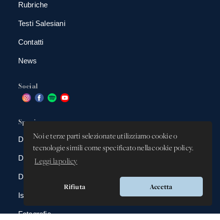
Rubriche
Testi Salesiani
Contatti
News
Social
Spazio app
Noi e terze parti selezionate utilizziamo cookie o
DBAnima
tecnologie simili come specificato nella cookie policy.
DBContest
Leggi la policy
DBDrive
Rifiuta
Accetta
Iscrizioni
Fotografie